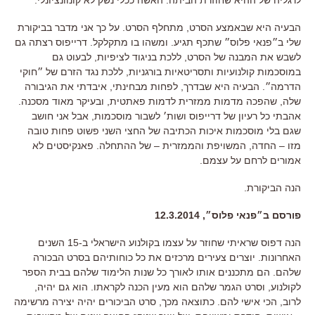
הבעיה היא שבאמצע הסרט, מתחלף הסרט. על כך אני מדבר בביקורת
שלי ב״פנאי פלוס״ שתכף תגיע. ומשהו בו מתקלקל. דרייפוס רצתה גם
לשבש את המבנה של הסרט, ללכת בניגוד לציפיות, לבעוט גם
במוסכמות קולנועיות ותסריטאיות בורגניות, ללכת נגד הזרם של ״חוקי
הדרמה״. הבעיה היא שבדרך, לפחות מבחינתי, איבדתי את הגיבורה
שלה, שהפכה מדמות ממזרית לדמות פאתטית, ובעיקר מאוד מסכנה.
אהבתי כל רעיון של דרייפוס ושות׳ לשבור מוסכמות, אבל אני חושב
שגם בלי מוסכמות איכות הכתיבה של החצי השני פשוט פחות טובה
מזו – החדה, המשויפת והממזרית – של ההתחלה. פאנקיסטים לא
אמורים לרחם על עצמם.
הנה הביקורת.
פורסם ב״פנאי פלוס״, 12.3.2014
הנה דפוס שראיתי שחוזר על עצמו בקולנוע הישראלי ב-15 השנים
האחרונות. יוצרים צעירים מרכזים את כל כוחותיהם בסרט הבכורה
שלהם. הם מתכננים אותו לאורך כל שנות הלימוד שלהם בבית הספר
לקולנוע, וסרט הגמר שלהם הוא מעין הכנה לקראתו. הוא גם יהיה,
לרוב, הכי אישי להם. כתוצאה מכך, סרט הביכורים יהיה יצירה מרשימה