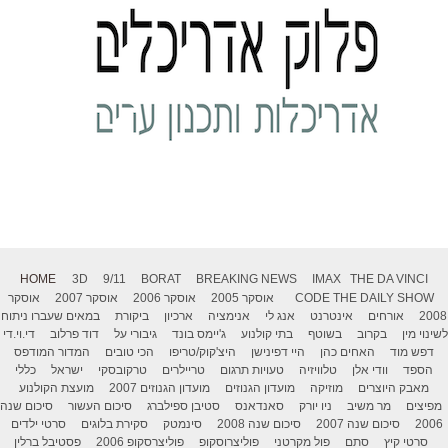
HOME
3D
9/11
BORAT
BREAKING NEWS
IMAX
THE DA VINCI
THE DAILY SHOW
CODE
אוסקר 2005
אוסקר 2006
אוסקר 2007
אוסקר
2008
אורחים
אינטרנט
אנג לי
אנימציה
ארכיון
ביקורת
במאים שעברו ניתוח
לשינוי מין
בקרוב
בשוטף
בתי קולנוע
ג'יימס בונד
גיבורי על
דוד פרלוב
די.וי.די
דפש מוד
האחים כהן
היי דפינישן
היצ'קוק/טריפו
הכי טובים
המדור המודפס
הספד
וודי אלן
טלוויזיה
טעויות תרגום
טריילרים
טרקובסקי
ישראל
כללי
מאבק היוצרים
מוזיקה
מועדון הגנוזים
מועדון הגנוזים 2007
מועצת הקולנוע
מפיצים
מר משיב
ניו יורק
סאנדאנס
סטיבן ספילברג
סיכום העשור
סיכום שנה
2006
סיכום שנה 2007
סיכום שנה 2008
סינמטק
סקירת בלוגים
סרטי ילדים
סרטי קיץ
סתם
פול מקרטני
פוליצרוסקופ
פוליצרסקופ 2006
פסטיבל ברלין