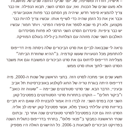
– אישית, חודרת ומשויפת, של יוצר שניקז החוצה שנים של מחשבות
ולא מעט שנים של הכנות. ואז, עם הסרט השני, תבוא הנפילה. אז כבר
צריך להמציא סיפור חדש, שיהיה מן הסתם כבר פחות אוטוביוגרפי,
וכבר אין את כל הזמן שהיה כדי לשייף אותו. עכשיו צריך להיות כבר
מקצוען, ולא רק מי שבא לספר את סיפורו הפרטי. ויותר חמור: עכשיו
יש כבר ציפיות. סינדרום הסרט השני הרסני לא פחות מסינדרום
האלבום השני שכה מזוהה עם הצלחות בין-לילה בעולם המוזיקה.
נראה לי שבבואה לביים את סרט הביכורים שלה ניסתה מיה דרייפוס
להתחמק מכל הטעויות שעשו קודמיה. ב״ההיא שחוזרת הביתה״
מצליחה דרייפוס לדחוס גם את סרט הביכורים המשובח וגם את משבר
הסרט השני לתוך אותו סרט ממש.
תשע שנים אני מחכה לסרט הזה. בחצי הראשון של שנות ה-2000, מיה
דרייפוס היתה בוגרת טריה של החוג לקולנוע באוניברסיטת תל אביב
ובעיניי, הדבר הבא. שני סרטי סטודנטים שביימה – ״שעווה זה כואב״
ו״ביקור חולים״ – הוקרנו בתחרות סרטי הסטודנטים בפסטיבל קאן.
השני זכה בפרס השני. זה לבדו היה אמור להבטיח לה שאם היא תביים
בזריזות סרט עלילתי באורך מלא, אנשי פסטיבל קאן ישימו לב אליה.
הסרט הזה גם זכה בפסטיבל לסרטי סטונדטים שנה אחר כך. ובתום
שנתי הראשונה כמבקר ב״פנאי פלוס״, בחרתי בדרייפוס כתגלית השנה
בפרויקט הביכורים לשבועות ב-2006. כל ההישגים האלה היו מספיק