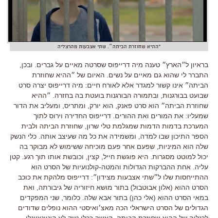
"ההיא שחוזרת הביתה״. שתי אצבעות מהרצליה
בראיון ל״הארץ״ טענה מיה דרייפוס שסרטה מאיים על גברים. ובכן,
התברר לי שהוא גם מאיים על נשים. האיום של ״ההיא שחוזרת
הביתה״ אינו קשור למגדר אלא לאורח חיים: מיה דרייפוס יצרה סרט
שבועט בבורגנות, ובתמורה הבורגנות בועטת בה בחזרה. ״ההיא
שחוזרת הביתה״ הוא סרט פאנק, הוא יורק, ומתריס, ומעליב את הדור
שמעליו: את המורים ואת ההורים. דרייפוס החדירה וירוס לתוך
המערכת בדמות הדמות שמגלמת טלי שרון, שחוזרת הביתה ולבית
הספר התיכון שבו למדה, ומשמידה את כל מה שעיצב אותה. כלי הנשק
שלה הוא המיניות, שפעם אחר פעם מוכיחה ששימוש לא מבוקר בה
יכול למוטט מסגרות. היא פוגשת חייל, קצין, וכובשת אותו תוך רגע. קטן
עליה. אחת ההברקות הגדולות והמטה-קולנועיות של הסרט הוא
ההתייחסות שלו ל״שתי אצבעות מצידון״: דרייפוס מלהקת את כוכב
הסרט ההוא (אלון אבוטבול) בתור מושא חיזוריה של גיבורתה, ואת
במאי הסרט ההוא (אלי כהן) בתור אבא שלה. כלומר, שני המפקדים
הגדולים של הסרט הישראלי הכה מאצ׳ואיסטי ההוא נופלים שדודים
לרגליה של ההיא שחוזרת הביתה. האשה ככלי נשק לא קונוונציונלי.