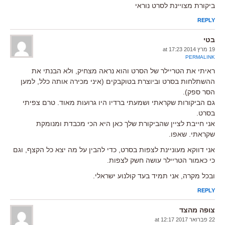
ביקורת מצויינת לסרט נוראי
REPLY
בטי
19 מרץ 2014 at 17:23
PERMALINK
ראיתי את הטריילר של הסרט והוא נראה מצחיק, ולא הבנתי את
ההשתלחות בסרט וביוצרת בטוקבקים (איני מכירה אותה כלל, למען
הסר ספק).
גם הביקורות שקראתי ושמעתי ברדיו היו גרועות מאוד. טרם צפיתי
בסרט.
אני חייבת לציין שהביקורת שלך כאן היא הכי מכבדת ומנומקת
שקראתי. שאפו.
אני דווקא מעוניינת לצפות בסרט, כדי להבין על מה יצא כל הקצף, וגם
כי כאמור הטריילר עושה חשק לצפות.
ובכל מקרה, אני תמיד בעד קולנוע ישראלי.
REPLY
צופה מהצד
22 פברואר 2017 at 12:17