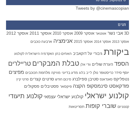
סינמסקופ בטוויטר
Tweets by @cinemascopian
תגים
אבי נשר
אוסקר 2011
אוסקר 2012
אוסקר 2009
אוסקר 2010
3D
אווטאר
אנימציה
אוסקר 2015
ארבעה כוכבים
אוסקר 2013
אוסקר 2014
ביקורת
גיבורי על
דוקאביב
האחים כהן
האקדמיה הישראלית לקולנוע
טבלת המבקרים
טריילרים
הספד
הערת שוליים
וודי אלן
מפיצים
יוסף סידר
כריסטופר נולן
מדע בדיוני
מלחמת הכוכבים
לייב בלוג
מוזיקה
סטיבן ספילברג
סרטים קצרים
נטפליקס
סאנדאנס
סיכום חודש
סרטי קיץ
פודקאסט סינמסקופ הקצה
פסטיבלים
פסקולים
פיקסאר
קולנוע ישראלי
קולנוע תיעודי
קולנוע ישראלי עצמאי
שוברי קופות
תסריטאות
קטנוניזם