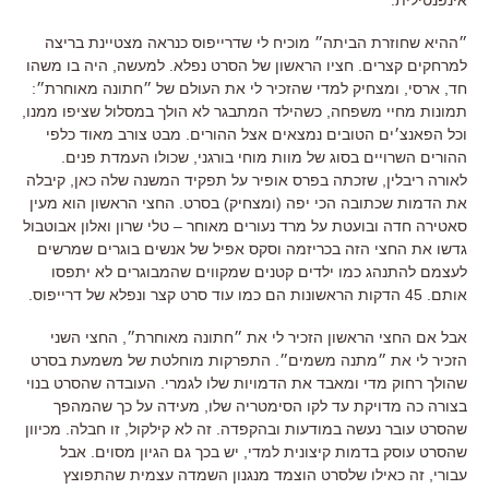
״ההיא שחוזרת הביתה״ מוכיח לי שדרייפוס כנראה מצטיינת בריצה
למרחקים קצרים. חציו הראשון של הסרט נפלא. למעשה, היה בו משהו
חד, ארסי, ומצחיק למדי שהזכיר לי את העולם של ״חתונה מאוחרת״:
תמונות מחיי משפחה, כשהילד המתבגר לא הולך במסלול שציפו ממנו,
וכל הפאנצ׳ים הטובים נמצאים אצל ההורים. מבט צורב מאוד כלפי
ההורים השרויים בסוג של מוות מוחי בורגני, שכולו העמדת פנים.
לאורה ריבלין, שזכתה בפרס אופיר על תפקיד המשנה שלה כאן, קיבלה
את הדמות שכתובה הכי יפה (ומצחיק) בסרט. החצי הראשון הוא מעין
סאטירה חדה ובועטת על מרד נעורים מאוחר – טלי שרון ואלון אבוטבול
גדשו את החצי הזה בכריזמה וסקס אפיל של אנשים בוגרים שמרשים
לעצמם להתנהג כמו ילדים קטנים שמקווים שהמבוגרים לא יתפסו
אותם. 45 הדקות הראשונות הם כמו עוד סרט קצר ונפלא של דרייפוס.
אבל אם החצי הראשון הזכיר לי את ״חתונה מאוחרת״, החצי השני
הזכיר לי את ״מתנה משמים״. התפרקות מוחלטת של משמעת בסרט
שהולך רחוק מדי ומאבד את הדמויות שלו לגמרי. העובדה שהסרט בנוי
בצורה כה מדויקת עד לקו הסימטריה שלו, מעידה על כך שהמהפך
שהסרט עובר נעשה במודעות ובהקפדה. זה לא קילקול, זו חבלה. מכיוון
שהסרט עוסק בדמות קיצונית למדי, יש בכך גם הגיון מסוים. אבל
עבורי, זה כאילו שלסרט הוצמד מנגנון השמדה עצמית שהתפוצץ