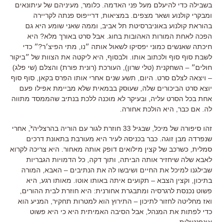
בשבילה כדי להיעלם מעל פני האדמה. כלומר, מעיניהם של עיתונאים
ומבקרי קולנוע ושאר מצפים. במציאות, דרייפוס פנתה לקריירה
בהוראת קולנוע באוניברסיטת תל אביב, וממה שאני שומע היא גם
הפכה לאחת המורות האהובות בחוג. אבל סרט באורך מלא? היא
חיכתה שאנשים כמוני יפסיקו לשאול אותה ״נו, מתי הפיצ׳ר?״ כדי
לשבת סוף סוף ולכתוב אותו. ולבסוף, היא ליקטה את הצוות של ״ביקור
חולים״ – השחקנית (טלי שרון), העורכת (רונית פורת) והצלם (שי פלג)
– ויצאה לצלם סרט. היום, תשע שנים אחרי אותו הפרס בקאן, סוף סוף
יוצא סרט הביכורים שלה, שעוסק בבמאית שלא מביימת אפילו פעם
אחת בכל הסרט עליה, ובעיקר לא מוכנה ללכת בנתיב שהממסד מתווה
לה. אם כבר, היא הולכת אחורה.
זהו סיפורה של מיכל, שבגיל 33 חוזרת לגור עם הוריה בהרצליה*ֿ, אחרי
שנפרדה מבן זוגה. כבר בכניסה לעיר היא מעורבת בתאונת דרכים
סמלית, כשרכב של קצין מילואים דופק אותה מאחור. היא צריכה לקרוא
לאבא שלה שיחזיר אותה הביתה, ותוך דקה, כל הדמויות הגבריות
שבילגנו למיכל את החיים ושיבשו לה את הנתיבים – האבא, המורה
בתיכון, וקצין הצבא – תקועים איתה באותו אוטו. מאותו רגע, היא
פשוט נכנסת לרגרסיה ומתבגרת אחורנית: היא חוזרת לבית ההורים,
ואז מחליטה לחזור לתיכון – התירוץ הוא למטרות תחקיר, המניע הוא
כדי לפתות את המנהל, אבל הסיבה האמיתית היא כי היא פשוט
אינפנטילית.