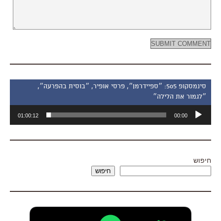
סינמסקופ 505: ״ספיידרמן״, פרסי אופיר, ״בוסית בהפרעה״,
״לגמור את הלילה״
נגן
01:00:12
00:00
אודיו
חיפוש
חיפוש