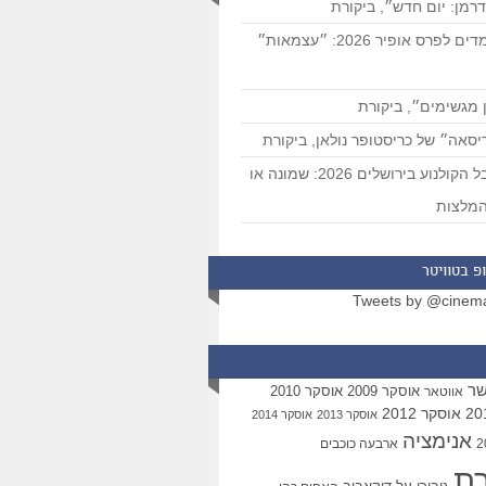
רמן: יום חדש״, ביקורת
המועמדים לפרס אופיר 2026: ״עצמאות״
 מגשימים״, ביקורת
סאה״ של כריסטופר נולאן, ביקורת
פסטיבל הקולנוע בירושלים 2026: שמונה או
מלצות
פ בטוויטר
Tweets by @cinem
שר
אוסקר 2009
אוסקר 2010
אווטאר
אוסקר 2012
אוסקר 2013
אוסקר 2014
אנימציה
ארבעה כוכבים
רת