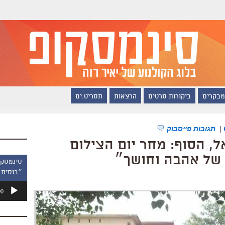
מבקרים
ביקורות סרטים
הרצאות
תסריט.ים
|
תגובות פייסבוק
ל, הסוף: מחר יום הצילום
 של אהבה וחושך״
״בוסית 
נגן
00
אודיו