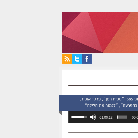
סינמסקופ 505: ״ספיידרמן״, פרסי אופיר,
בהפרעה״, ״לגמור את הלילה״
השתמש
01:00:12
00:
במקש
למעלה/למטה
כדי