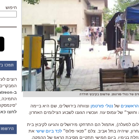
חיפוש
תמכו ב"
רוצים לעז
המבקרים 
ב-Patreon
ים של נטלי פורטמן. שלשום בקיבוץ חולדה
התמיכה, 
"סינמסקופ
הראשונים
של
נטלי פורטמן
וצוותה בירושלים, שם היא ביימה
לחצו כאן
חושך״ של עמוס עוז. ועכשיו הגענו לשבוע הצילומים האחרון.
לום למעלה), אתמול הם
התרחקו מירושלים והגיעו לקיבוץ בית
הירשמו 
אחרון, שיהיה בתל אביב. צלם ״פנאי פלוס״
לכד ביום שישי
את
 נחלת בנימין. ביום חמישי תתקיים מסיבת הראפ של ההפקה.