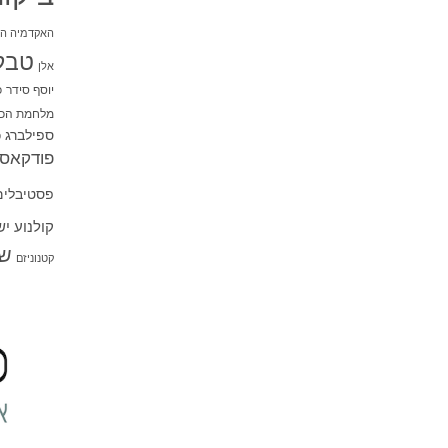
האקדמיה הי
טבל
אלן
יוסף סידר
כ
מלחמת הכו
ספילברג
ס
פודקאסט
פסטיבלים
קולנוע י
שו
קטנוניזם