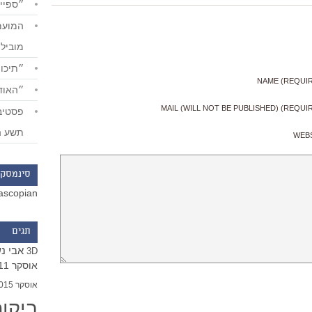
״ספייד
מוביל
״תיכון
NAME (REQUI
״האודי
MAIL (WILL NOT BE PUBLISHED) (REQUI
תשע ה
WEB
סינמסקו
ascopian
תגים
אבי נ
3D
אוסקר 2011
אוסקר 2015
ביקו