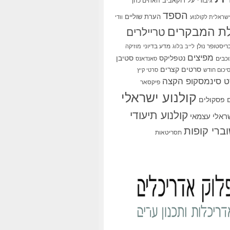
גיבורי על
דוקאביב
האחים כהן
הספד
הערת שוליים
שראלית לקולנוע
וודי
ת המבקרים
טריילרים
ריסטופר נולן
מדע בדיוני
לייב בלוג
מוזיקה
מפיצים
סטיבן
נטפליקס
כבים
סאנדאנס
סרטים קצרים
יכום חודש
סרטי קיץ
 סינמסקופ הקצה
פיקסאר
קולנוע ישראלי
פסקולים
קולנוע תיעודי
שראלי עצמאי
ברי קופות
תסריטאות