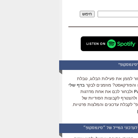
להגביר
או
חיפוש
להנמיך
עוצמת
שמע.
סינמסקופ"
ור לממן את פעילות הבלוג, טבלת
והפודקאסט? מוזמנים לבקר
בדף שלי
ולבחור לכם את אחת מדרגות
ולהצטרף לקבוצות הסודיות של
" לקבלת עדכונים והמלצות פרטיות.
לעדכוני המייל של ״סינמסקופ״