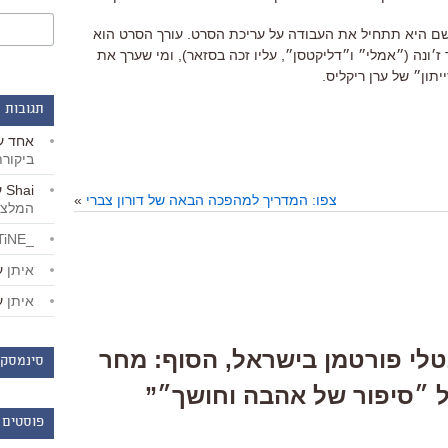
ושם היא תתחיל את העבודה על עריכת הסרט. עורך הסרט הוא
 ז׳ונה (״אמלי״ ו״דליקטסן״, עליו זכה בסזאר), ומי שערך את
יתון״ של ערן ריקליס.
תגובות 
אחד
ע
ביקור
Shai
ע
צפו: המדריך למהפכה הבאה של דורון צברי
»
המלצו
_LiBERTiNE_
איתן
ע
איתן
ע
One Respons “נטלי פורטמן בישראל, הסוף: מחר
סינמסקו
ל ״סיפור של אהבה וחושך״”
פוסטים 