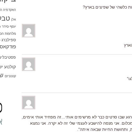
ת כלשהי של שפיצים בארץ?
האקדמיה הי
טבל
אלן
יוסף סידר
כ
מלחמת הכו
ספילברג
ס
פודקאסט
פסטיבלים
קולנוע י
שו
קטנוניזם
ו"
 הרגע שבו סרטים כבר לא מרשימים אותי…זה מפחיד אותי אימים,
לום. אני מנסה להישבע לעצמי שלי זה לא יקרה. אני נמצא
, ותחושת החיוּת שבאה איתה".