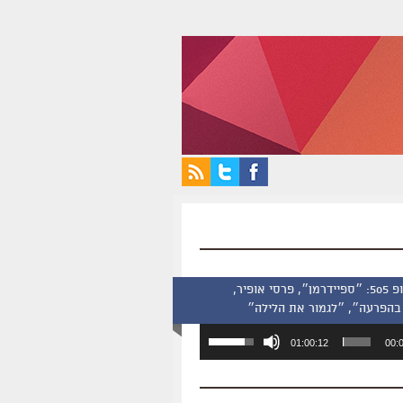
סינמסקופ 505: ״ספיידרמן״, פרסי אופיר,
בהפרעה״, ״לגמור את הלילה״
השתמש
01:00:12
00:
במקש
למעלה/למטה
כדי