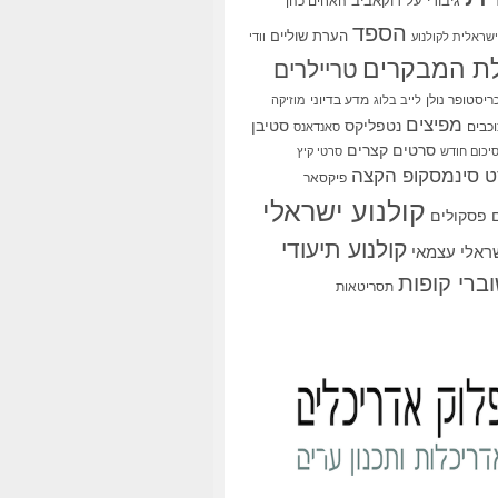
גיבורי על
דוקאביב
האחים כהן
הספד
הערת שוליים
שראלית לקולנוע
וודי
ת המבקרים
טריילרים
ריסטופר נולן
מדע בדיוני
לייב בלוג
מוזיקה
מפיצים
סטיבן
נטפליקס
כבים
סאנדאנס
סרטים קצרים
יכום חודש
סרטי קיץ
 סינמסקופ הקצה
פיקסאר
קולנוע ישראלי
פסקולים
קולנוע תיעודי
שראלי עצמאי
ברי קופות
תסריטאות