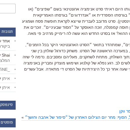
ותו היום ראיתי סרט אנימציה ארגנטינאי בשם ״שפיצים״ (או
״ בגרסתו הספרדית או ״אנדרדוגים״ בגרסתו האמריקאית
וינסטין). סרט מדובב לעברית שייצא לקראת חופשת פסח ושמגיע
 חוסה קמפנלה, זוכה האוסקר על ״הסוד שבעיניים״. זוכרים את
תגובות 
ההוא? אז בסרט החדש הוא עשה לה רימייק מרהיב פי מאה.
אחד
ע
ים״, שמתהדר בתואר ״הסרט הארגנטינאי היקר בכל הזמנים״,
ביקור
במערכה הראשונה של הסרט. משחק כדורגל שולחן בין שני
Shai
ע
בתוך השולחן, מתחת לשחקנים, מעליהם ומסביבם. נדמה לי שזה
המלצו
שים לב. רגע נפלא של קולנוע ושימוש מוצדק ומבריק באנימציה
י שעה אחר כך כל היצירתיות של הסרט די מתאדה. אבל עשרים
_LiBERTiNE_
איתן
ע
איתן
ע
סינמסקו
 ווקן
, הסוף: מחר יום הצילום האחרון של ״סיפור של אהבה וחושך״
»
פוסטים 