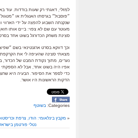
למזלי, דאגתי רק שעות בודדות. עוד בא
״פוסבול״ בגרסתו האנגלית או ״מטגול
שנקנתה השבוע להפצה על ידי הארווי ו
מעוטר עם שם לא צפוי: ביים אותו חואן
סצינת משחק הכדורגל בשוט אחד בסרט 
וכך דווקא בסרט ארגנטינאי בשם ״שפיצ
מצאתי סצינה שהעיפה לי את הקרקפת, 
נערים, מתוך נקודת המבט של הכדור, 
אפיו היה בשוט אחד, אבל לא הספקתי ל
כדי לספר את הסיפור. הבעיה היא שחצ
הדקות הראשונות היו אושר.
Categories:
בשוטף
«
מקבץ בינלאומי: הודו, צרפת וכריסטופר
נטלי פורטמן בישראל