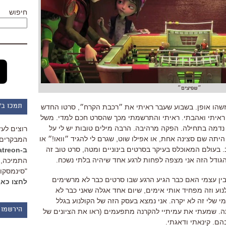
חיפוש
״שפיצים״
איזשהו אופן. בשבוע שעבר ראיתי את ״רכבת הקרח״, סרטו החדש
תמכו ב"
ד. ראיתי ואהבתי. ראיתי והתרשמתי מכך שהסרט חכם למדי. משל
נדמה בתחילה. הפקה מרהיבה. הרבה מילים טובות יש לי על
רוצים לעז
יתה שם סצינה אחת, או אפילו שוט, שגרם לי להגיד ״וואו!״ או
המבקרים 
 בעולם המאוכלס בעיקר בסרטים בינוניים ומטה, סרט טוב זה
ב-Patreon
הגודל הזה אני מצפה לפחות לרגע אחד שיהיה בלתי נשכח.
התמיכה, 
"סינמסקופ
ין עצמי האם כבר הגיע הרגע שבו סרטים כבר לא מרשימים
לחצו כאן
נוע וזה מפחיד אותי אימים, שיום אחד אגלה שאני כבר לא
 שלי זה לא יקרה. אני נמצא בעסק הזה של הקולנוע בגלל
הירשמו 
. שמעתי את עמיתיי להקרנה מתפעמים (ראו את הציונים של
בהם. קינאתי ודאגתי.