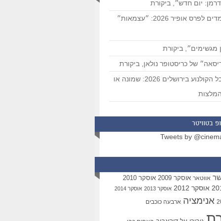
רמן: יום חדש״, ביקורת
המועמדים לפרס אופיר 2026: ״עצמאות״
 מגשימים״, ביקורת
סאה״ של כריסטופר נולאן, ביקורת
פסטיבל הקולנוע בירושלים 2026: שמונה או
מלצות
פ בטוויטר
Tweets by @cinem
שר
אוסקר 2009
אוסקר 2010
אווטאר
אוסקר 2012
אוסקר 2013
אוסקר 2014
אנימציה
ארבעה כוכבים
רת