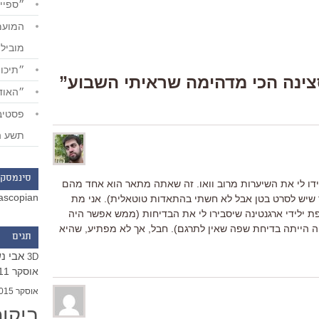
״ספייד
מוביל
״תיכון
״האודי
תשע ה
סינמסקו
דו לי את השיערות מרוב וואו. זה שאתה מתאר הוא אחד מהם
ascopian
שיש לסרט בטן אבל לא חשתי בהתאדות טוטאלית). אני מת
 ילידי ארגנטינה שיסבירו לי את הבדיחות (ממש אפשר היה
פה הייתה בדיחת שפה שאין לתרגם). חבל, אך לא מפתיע, שהיא
תגים
אבי נ
3D
אוסקר 2011
אוסקר 2015
ביקו