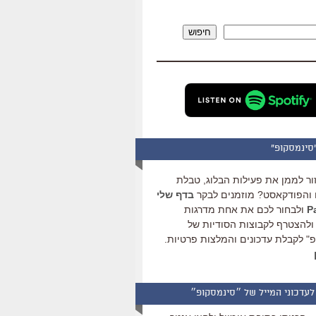
להגביר
או
חיפוש
להנמיך
עוצמת
שמע.
סינמסקופ"
ור לממן את פעילות הבלוג, טבלת
והפודקאסט? מוזמנים לבקר
בדף שלי
ולבחור לכם את אחת מדרגות
ולהצטרף לקבוצות הסודיות של
" לקבלת עדכונים והמלצות פרטיות.
לעדכוני המייל של ״סינמסקופ״