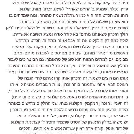
היפני הירוקאזו קורה-אדה. לא את כל סרטיו אהבתי, אבל יש לו מגע
עדין ונפלא, שמגיע ב"החיים שאחרי" לשיאו. זכרון, מוות, קולנוע,
רוחניות: הסרט הזה הוא כמו השתלת נשמה פתוחה, ומה שמדהים בו
הוא שאותן שאלות על החיים שאחרי המוות, הנשמה, הזכרונות
מעסיקים צופים ביפן ובישראל באופן זהה. כשעוזי וייל שאל בספרו "לאן
הולך הזכרון כשאנחנו מתים" בא קורה-אדה ומציג תשובה אפשרית.
לוקח כמה דקות לקלוט את זה אבל אז זה מתחוור: הסרט מתרחש
בתחנת המעבר שבין העולם שלנו והעולם הבא, המקום אליו מגיעים
האנשים מיד אחרי מותם, ושם הם מסתגלים לעובדת מותם. אתם
מבינים, גם למתים המוות הוא סוג של טראומה, גם הם צריכים לעבור
תהליך של התאבלות ופרידה. ואיך זה קורה? העובדים בתחנת המעבר
מראיינים אותם, ומבקשים מהם שבשבוע בו הם שם שיבחרו זכרון אחד
אותו הם רוצים לשמור. זה הזכרון אותויקחו איתם לחיי הנצח של
העולם הבא. אחרי שהמנוח בוחר זכרון, צוות העובדים מנציח לו אותו
והופך אותו לסרט קולנוע (וכאן הסרט מקבל טוויסט א-לה מישל גונדרי,
בו הזכרונות מתורגמים לסרט באמצעים קולנועיים פשוטים וביתיים).
זה העניין: הזכרון חמקמק, הקולנוע נצחי. שני החלקים מרגשים באותה
מידה: הרעיון הזה שבו אנחנו נדרשים לסכם את חיינו באמצעות זכרון
ייצוגי אחד, ואז החיבור בין קולנוע, נשמה, אל-מוות והעולם הבא.
יש משהו בחלק הראשון של הסרט שתמיד הזכיר לי קצת את הקולנוע
של דוד אופק. קורה-אדה ראיין עשרות אנשים אמיתיים, וחלקים