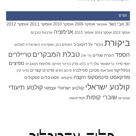
תגים
אבי נשר
אוסקר 2011
אוסקר 2012
אוסקר 2009
אוסקר 2010
3D
אווטאר
אנימציה
אוסקר 2015
ארבעה כוכבים
אוסקר 2013
אוסקר 2014
ביקורת
גיבורי על
דוקאביב
האחים כהן
האקדמיה הישראלית לקולנוע
טבלת המבקרים
טריילרים
הספד
הערת שוליים
וודי אלן
מפיצים
יוסף סידר
כריסטופר נולן
מדע בדיוני
מלחמת הכוכבים
לייב בלוג
מוזיקה
סטיבן ספילברג
סרטים קצרים
נטפליקס
סאנדאנס
סיכום חודש
סרטי קיץ
פודקאסט סינמסקופ הקצה
פסטיבלים
פסקולים
פיקסאר
קולנוע ישראלי
קולנוע תיעודי
קולנוע ישראלי עצמאי
שוברי קופות
תסריטאות
קטנוניזם