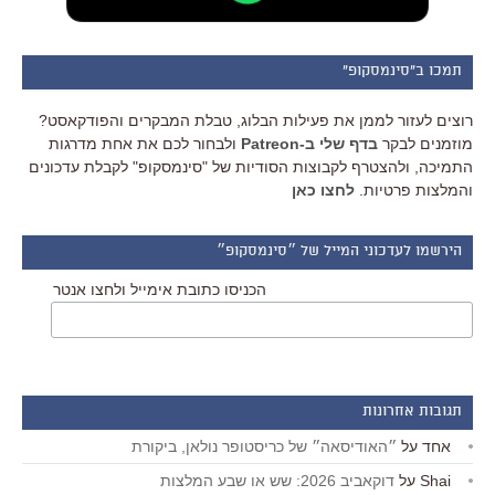
תמכו ב"סינמסקופ"
רוצים לעזור לממן את פעילות הבלוג, טבלת המבקרים והפודקאסט?
מוזמנים לבקר
בדף שלי ב-Patreon
ולבחור לכם את אחת מדרגות
התמיכה, ולהצטרף לקבוצות הסודיות של "סינמסקופ" לקבלת עדכונים
והמלצות פרטיות.
לחצו כאן
הירשמו לעדכוני המייל של ״סינמסקופ״
הכניסו כתובת אימייל ולחצו אנטר
תגובות אחרונות
אחד
על
״האודיסאה״ של כריסטופר נולאן, ביקורת
Shai
על
דוקאביב 2026: שש או שבע המלצות