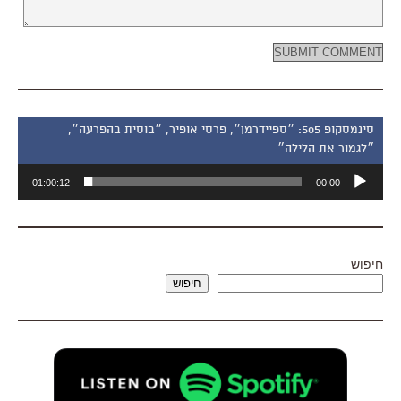
סינמסקופ 505: ״ספיידרמן״, פרסי אופיר, ״בוסית בהפרעה״,
״לגמור את הלילה״
נגן
01:00:12
00:00
אודיו
חיפוש
חיפוש