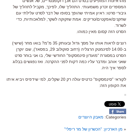
מהראיונות המופיעים בסרט הם אכן דוקומנטריים, של אנשים
המספרים זכרון משמעותי. התהליך שלו, לפיכך, מקביל לתהליך של
גיבורי סרטו: ראיון אמיתי שהופך בסופו של דבר לסרט עלילתי עם
שחקנים/אפקטים/טריקים. אמת שזקוקה לשקר, למלאכותיות, כדי
לשרוד.
הסרט הזה קסום מאין כמוהו.
רוצים לראות אותו על מסך גדול ובעותק 35 מ"מ? בואו מחר (שישי)
ב-14:00 לסינמטק הרצליה (רחוב סוקולוב 29, בפסאז'), שם יוקרן
הסרט במסגרת "מועדון סינמסקופ" החודשי שלי, בו אני בוחר סרט
שאני אוהב ומדבר עליו כמה דקות לפני ההקרנה. ואז נפגשים בבלוג
לספר איך היה.
לקוראי "סינמסקופ" כרטיס עולה רק 20 שקלים, למי שידפיס ויביא איתו
את הקופון הזה:
Categories:
מאבק היוצרים
«
מן הארכיון: "הכשרון של מר ריפלי"