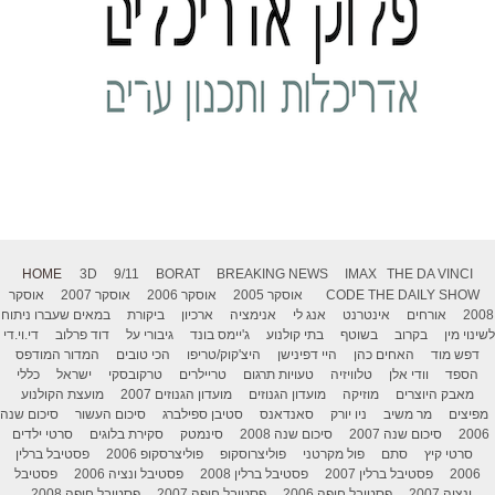
HOME
3D
9/11
BORAT
BREAKING NEWS
IMAX
THE DA VINCI
THE DAILY SHOW
CODE
אוסקר 2005
אוסקר 2006
אוסקר 2007
אוסקר
2008
אורחים
אינטרנט
אנג לי
אנימציה
ארכיון
ביקורת
במאים שעברו ניתוח
לשינוי מין
בקרוב
בשוטף
בתי קולנוע
ג'יימס בונד
גיבורי על
דוד פרלוב
די.וי.די
דפש מוד
האחים כהן
היי דפינישן
היצ'קוק/טריפו
הכי טובים
המדור המודפס
הספד
וודי אלן
טלוויזיה
טעויות תרגום
טריילרים
טרקובסקי
ישראל
כללי
מאבק היוצרים
מוזיקה
מועדון הגנוזים
מועדון הגנוזים 2007
מועצת הקולנוע
מפיצים
מר משיב
ניו יורק
סאנדאנס
סטיבן ספילברג
סיכום העשור
סיכום שנה
2006
סיכום שנה 2007
סיכום שנה 2008
סינמטק
סקירת בלוגים
סרטי ילדים
סרטי קיץ
סתם
פול מקרטני
פוליצרוסקופ
פוליצרסקופ 2006
פסטיבל ברלין
2006
פסטיבל ברלין 2007
פסטיבל ברלין 2008
פסטיבל ונציה 2006
פסטיבל
ונציה 2007
פסטיבל חיפה 2006
פסטיבל חיפה 2007
פסטיבל חיפה 2008