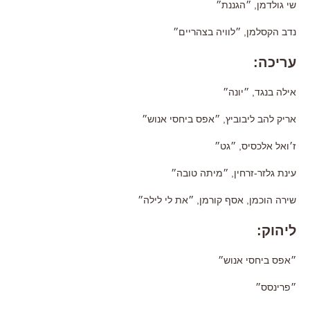
שי גולדמן, ״הגננת״
נדב הקסלמן, ״לוויה בצהריים״
עריכה:
אילה בנגד, ״יונה״
אריק להב ליבוביץ, ״אפס ביחסי אנוש״
ז׳ואל אלכסיס, ״גט״
עינת גלזר-זרחין, ״מיתה טובה״
שירה הוכמן, אסף קורמן, ״את לי לילה״
ליהוק:
״אפס ביחסי אנוש״
״פרינסס״