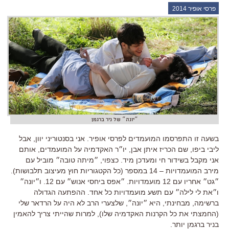
פרסי אופיר 2014
״יונה״ של ניר ברגמן
בשעה זו התפרסמו המועמדים לפרסי אופיר. אני בסנטוריני יוון, אבל
ליבי ביפו, שם הכריז איתן אבן, יו״ר האקדמיה על המועמדים, אותם
אני מקבל בשידור חי ומעדכן מיד. כצפוי, ״מיתה טובה״ מוביל עם
מירב המועמדויות – 14 במספר (כל הקטגוריות חוץ מעיצוב תלבושות).
״גט״ אחריו עם 12 מועמדויות. ״אפס ביחסי אנוש״ עם 12. ו״יונה״
ו״את לי לילה״ עם תשע מועמדויות כל אחד. ההפתעה הגדולה
ברשימה, מבחינתי, היא ״יונה״, שלצערי הרב לא היה על הרדאר שלי
(החמצתי את כל הקרנות האקדמיה שלו), למרות שהייתי צריך להאמין
בניר ברגמן יותר.