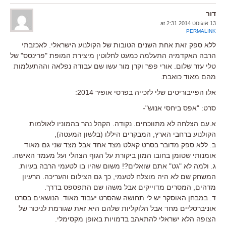
דור
13 אוגוסט 2014 at 2:31
PERMALINK
ללא ספק זאת אחת השנים הטובות של הקולנוע הישראלי. לאכזבתי
הרבה האקדמיה התעלמה כמעט לחלוטין מיצירת המופת "פרינסס" של
טלי עזר שלום. אורי פפר וקרן מור עשו שם עבודה נפלאה וההתעלמות
מהם מאוד כואבת.
אלו הפייבוריטים שלי לזכייה בפרסי אופיר 2014:
סרט: "אפס ביחסי אנוש"-
א.עם הצלחה לא מתווכחים. נקודה. הקהל נהר בהמוניו לאולמות
הקולנוע ברחבי הארץ, המבקרים היללו (בלשון המעטה),
ב. ללא ספק מדובר בסרט קאלט מצד אחד אבל מצד שני גם מאוד
אומנותי שטומן בחובו המון ביקורת על הגוף הצהלי ועל מעמד האישה.
ג. ולמה לא "גט" אתם שואלים?! משום שהיו בו לטעמי הרבה בעיות.
המשחק שם לא היה מוצלח לטעמי, כך גם הצילום והעריכה. הרעיון
מדהים, המסרים מדוייקים אבל משהו שם התפספס בדרך.
ד. במבחן האוסקר יש לי תחושה שהסרט יעבוד מאוד. הנושאים בסרט
אוניברסליים מחד אבל הלוקליות שלהם היא זאת שגורמת לניכור של
הצופה הלא ישראלי להתאהב בדמויות באופן מקסימלי.