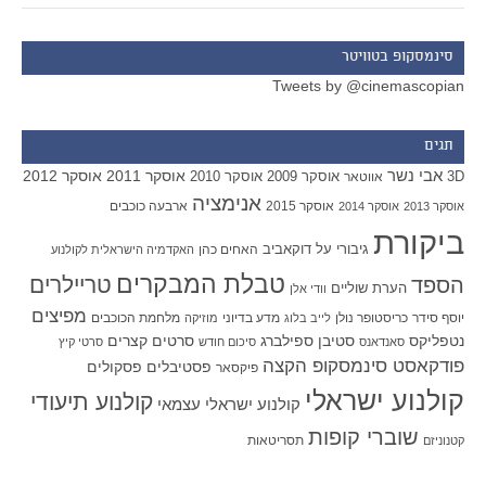
סינמסקופ בטוויטר
Tweets by @cinemascopian
תגים
אבי נשר
אוסקר 2011
אוסקר 2012
אוסקר 2009
אוסקר 2010
3D
אווטאר
אנימציה
אוסקר 2015
ארבעה כוכבים
אוסקר 2013
אוסקר 2014
ביקורת
גיבורי על
דוקאביב
האחים כהן
האקדמיה הישראלית לקולנוע
טבלת המבקרים
טריילרים
הספד
הערת שוליים
וודי אלן
מפיצים
יוסף סידר
כריסטופר נולן
מדע בדיוני
מלחמת הכוכבים
לייב בלוג
מוזיקה
סטיבן ספילברג
סרטים קצרים
נטפליקס
סאנדאנס
סיכום חודש
סרטי קיץ
פודקאסט סינמסקופ הקצה
פסטיבלים
פסקולים
פיקסאר
קולנוע ישראלי
קולנוע תיעודי
קולנוע ישראלי עצמאי
שוברי קופות
תסריטאות
קטנוניזם