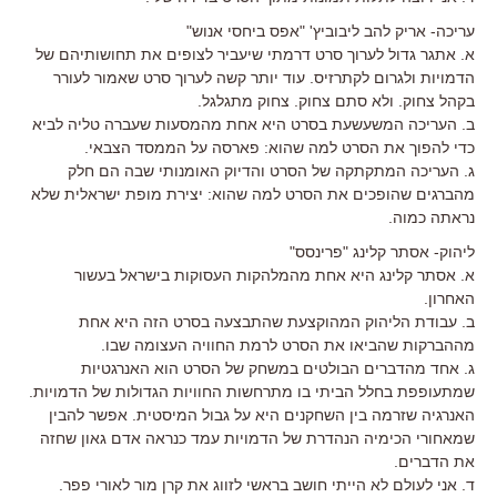
עריכה- אריק להב ליבוביץ' "אפס ביחסי אנוש"
א. אתגר גדול לערוך סרט דרמתי שיעביר לצופים את תחושותיהם של
הדמויות ולגרום לקתרזיס. עוד יותר קשה לערוך סרט שאמור לעורר
בקהל צחוק. ולא סתם צחוק. צחוק מתגלגל.
ב. העריכה המשעשעת בסרט היא אחת מהמסעות שעברה טליה לביא
כדי להפוך את הסרט למה שהוא: פארסה על הממסד הצבאי.
ג. העריכה המתקתקה של הסרט והדיוק האומנותי שבה הם חלק
מהברגים שהופכים את הסרט למה שהוא: יצירת מופת ישראלית שלא
נראתה כמוה.
ליהוק- אסתר קלינג "פרינסס"
א. אסתר קלינג היא אחת מהמלהקות העסוקות בישראל בעשור
האחרון.
ב. עבודת הליהוק המהוקצעת שהתבצעה בסרט הזה היא אחת
מההברקות שהביאו את הסרט לרמת החוויה העצומה שבו.
ג. אחד מהדברים הבולטים במשחק של הסרט הוא האנרגטיות
שמתעופפת בחלל הביתי בו מתרחשות החוויות הגדולות של הדמויות.
האנרגיה שזרמה בין השחקנים היא על גבול המיסטית. אפשר להבין
שמאחורי הכימיה הנהדרת של הדמויות עמד כנראה אדם גאון שחזה
את הדברים.
ד. אני לעולם לא הייתי חושב בראשי לזווג את קרן מור לאורי פפר.