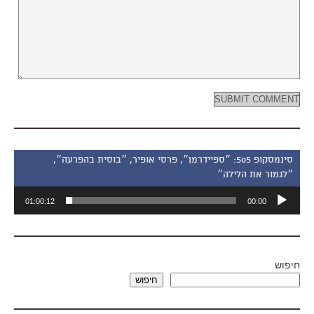
סינמסקופ 505: ״ספיידרמן״, פרסי אופיר, ״בוסית בהפרעה״,
״לגמור את הלילה״
נגן
01:00:12
00:00
אודיו
חיפוש
חיפוש