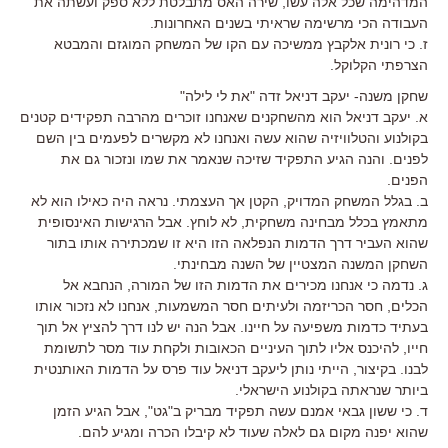
המדהימה שכל אלה עשו, שירה האס מתבלטת ללא ספק ועשתה את
העבודה הכי מרשימה שראיתי בשנים האחרונות.
ז. כי רונית אלקבץ ממשיכה עם הקו של המשחק המוגזם והמבטא
הצרפתי הקלוקל.
שחקן משנה- יעקב דניאל זדה "את לי לילה"
א. יעקב דניאל הוא מהשחקנים שאנחנו זוכרים מהרבה תפקידים קטנים
בקולנוע והטלוויזיה שהוא עשה ואנחנו לא מקשרים לפעמים בין השם
לפנים. והנה הגיע התפקיד שזיכה שנאמר את שמו ונזכור גם את
הפנים.
ב. בגלל המשחק המדויק, הקטן אך העצמתי. נראה היה כאילו הוא לא
מתאמץ בכלל מבחינה משחקית, לא לוחץ. אבל הרגישות האינסופית
שהוא העביר דרך הדמות הנפלאה הזו היא זו שמכתירה אותו בתור
השחקן המשנה המצטיין של השנה מבחינתי.
ג. נדמה כי אנחנו מכירים את הדמות הזו של המורה, הנחבא אל
הכלים, חסר הכריזמה ולעיתים חסר המשמעות, אנחנו לא נזכור אותו
בעתיד כדמות משפיעה על חיינו. אבל הנה יש לנו דרך להציץ אל תוך
חייו, להיכנס אליו לתוך העיניים הכאובות ולקחת עוד מסר לתשומת
לבנו. בקיצור, הייתי נותן ליעקב דניאל עוד פרס על הדמות האותנטית
ביותר שנראתה בקולנוע הישראלי.
ד. כי ששון גבאי אמנם עשה תפקיד מבריק ב"גט", אבל הגיע הזמן
שהוא יפנה מקום גם לאלה שעוד לא קיבלו הכרה ומגיע להם.