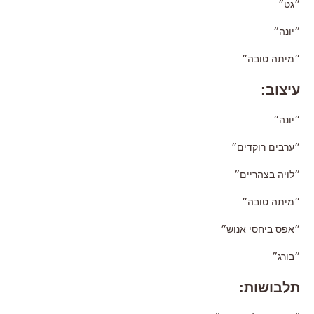
״גט״
״יונה״
״מיתה טובה״
עיצוב:
״יונה״
״ערבים רוקדים״
״לויה בצהריים״
״מיתה טובה״
״אפס ביחסי אנוש״
״בורג״
תלבושות: