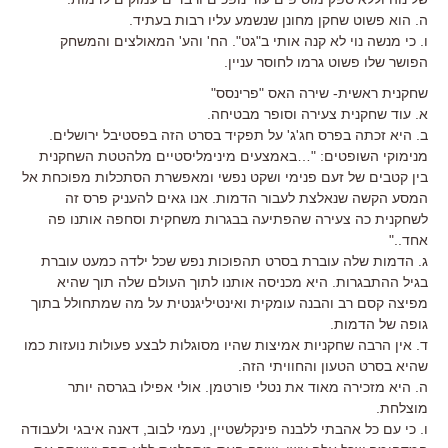
ה. הוא פשוט שחקן מחונן שנשמע עליו רבות בעתיד.
ו. כי מנשה נוי לא קנה אותי ב"גט". הח' והע' המאולצים והמשחק
הפושר שלו פשוט גרמו לחוסר עניין.
שחקנית ראשית- שירה האס "פרינסס"
א. עוד שחקנית צעירה וסופר מבטיחה.
ב. היא זכתה בפרס חג'ג' על תפקיד בסרט הזה בפסטיבל ירושלים.
מנימוקי השופטים: "…באמצעים מינימליסטיים מלהטטת השחקנית
בין קטבים של זעם פנימי ושקט נפשי ומאפשרת הסתכלות מפוכחת אל
המסע הקשה שנאלצת לעבור הדמות. אנו גאים להעניק פרס זה
לשחקנית כה צעירה שהפתיעה בבגרות משחקית וסחפה אותנו פה
אחד.."
ג. הדמות שלה עוברת בסרט תהפוכות נפש שכל ילדה כמעט עוברת
בגיל ההתבגרות. היא מכניסה אותנו לתוך העולם שלה תוך שהיא
מפיצה קסם רב והבנה עומקית ואינטיליגנטית על מה שמתחולל בתוך
גופה של הדמות.
ד. אין הרבה שחקניות אמיצות שהיו מסוגלות לבצע פעולות נועזות כמו
שהיא בסרט הטעון והחוויתי הזה.
ה. היא מזכירה מאוד את נטלי פורטמן. אולי אפילו בגרסה יותר
מוצלחת.
ו. כי עם כל אהבתי ללבנה פינקלשטיין, נעמי לבוב, דאנה איבגי ולעבודה