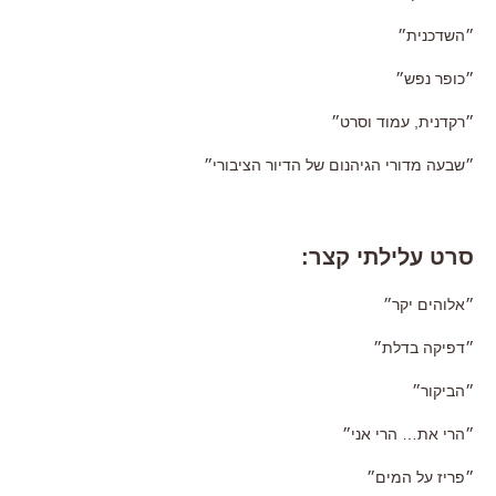
״השדכנית״
״כופר נפש״
״רקדנית, עמוד וסרט״
״שבעה מדורי הגיהנום של הדיור הציבורי״
סרט עלילתי קצר:
״אלוהים יקר״
״דפיקה בדלת״
״הביקור״
״הרי את… הרי אני״
״פריז על המים״