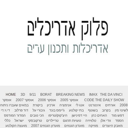
HOME
3D
9/11
BORAT
BREAKING NEWS
IMAX
THE DA VINCI
THE DAILY SHOW
CODE
אוסקר 2005
אוסקר 2006
אוסקר 2007
אוסקר
2008
אורחים
אינטרנט
אנג לי
אנימציה
ארכיון
ביקורת
במאים שעברו ניתוח
לשינוי מין
בקרוב
בשוטף
בתי קולנוע
ג'יימס בונד
גיבורי על
דוד פרלוב
די.וי.די
דפש מוד
האחים כהן
היי דפינישן
היצ'קוק/טריפו
הכי טובים
המדור המודפס
הספד
וודי אלן
טלוויזיה
טעויות תרגום
טריילרים
טרקובסקי
ישראל
כללי
מאבק היוצרים
מוזיקה
מועדון הגנוזים
מועדון הגנוזים 2007
מועצת הקולנוע