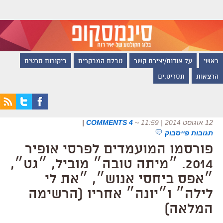
ראשי
על אודות/יצירת קשר
טבלת המבקרים
ביקורות סרטים
הרצאות
תסריט.ים
12 אוגוסט 2014 | 11:59
~
4 COMMENTS
|
תגובות פייסבוק
פורסמו המועמדים לפרסי אופיר
2014. ״מיתה טובה״ מוביל, ״גט״,
״אפס ביחסי אנוש״, ״את לי
לילה״ ו״יונה״ אחריו (הרשימה
המלאה)