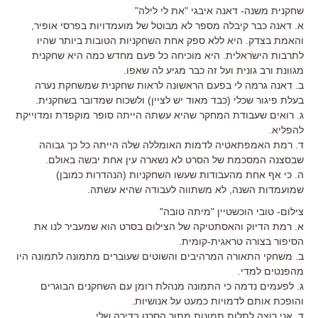
שחקנית משנה- דאנה איבגי "את לי לילה"
א. דאנה כבר קיבלה מספר לא מבוטל של מועמדויות בפרסי אופיר,
והאמת בצדק. היא ללא ספק אחת השחקניות הטובות ביותר שהיו
לתרבות הישראלית. היא מוכיחה כל פעם מחדש כמה היא שחקנית
מגוונת ורב גונית ועל זה כבר מגיע לה שאפו.
ב. דאנה גרמה לי בפעם הראשונה לראות שחקנית שמשחקת נערה
בעלת פיגור שכלי (כבד מאוד יש לציין) ולשכוח שמדובר בשחקנית.
ג. רואים שעבודת המחקר שהיא עשתה הייתה סופר מוקפדת ומדוייקת
להפליא.
ד. רמת האמפתאטיה לדמות האומללה שלה הייתה כל כך גבוהה
שבסצנה המסכמת של הסרט לא נשארה עין אחת יבשה באולם.
ה. כי אף אחת מהעבודות שעשו השחקניות (הנהדרות כמובן)
שמועמדות השנה, לא משתווה לעבודה שהיא עשתה.
צילום- טובי הוכשטיין "מיתה טובה"
א. רמת הדיוק והאסתטיקה של הצילום בסרט הוא שמעביר לנו את
הסיפור בצורה טראגית-קומית.
ב. משחקי התאורה המרהיבים והשוטים שעוברים מתמונה לתמונה היו
מהפנטים למדי.
ג. לפעמים נדמה כי התמונה מנהלת רומן עם השחקנים הבוגרים
והופכת אותם לדמויות כמעט על אנושיות.
ד. אני רוצה לתלות תמונות מתוך הסרט בדירה שלי.