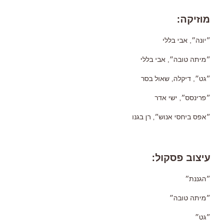
מוזיקה:
״יונה״, אבי בללי
״מיתה טובה״, אבי בללי
״גט״, דיקלה, שאול בסר
״פרינסס״, ישי אדר
״אפס ביחסי אנוש״, רן בגנו
עיצוב פסקול:
״הגננת״
״מיתה טובה״
״גט״