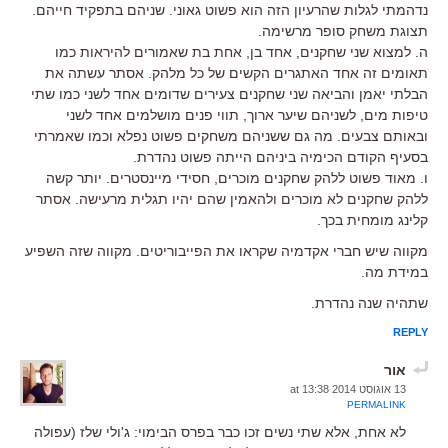
נדהמתי לגלות שהרעיון הזה הוא פשוט גאוני. שניהם בתפקיד חייהם.
תצוגת משחק סופר מרשימה.
ה. למצוא שני שחקנים, אחד בן, אחת בת שאמורים להיראות כמו
תאומים זה אחד האתגרים הקשים של כל מלהק. אסתר עשתה את
הבלתי יאמן והביאה שני שחקנים צעירים שדומים אחד לשני כמו שתי
טיפות מים, לשניהם שיער ארוך, תווי פנים מושלמים אחד לשני
ובאותם צבעים. מה גם ששניהם משחקים פשוט נפלא וכמו שאמרתי
בסעיף הקודם הכימיה ביניהם הייתה פשוט נהדרת.
ו. מאוד פשוט ללהק שחקנים מוכרים, חסידי מיינסטרים. יותר קשה
ללהק שחקנים לא מוכרים ולהאמין שהם יהיו תגלית מרעישה. אסתר
קלינג מומחית בכך.
מקווה שיש חברי אקדמיה שקראו את הפייבוריטים. מקווה שזה השפיע
במידת מה.
שתהיה שנה נהדרת.
REPLY
אור
13 אוגוסט 2014 at 13:38
PERMALINK
לא אחת, אלא שתי נשים זכו כבר בפרס הבימוי: ג'ולי שלז (עפולה