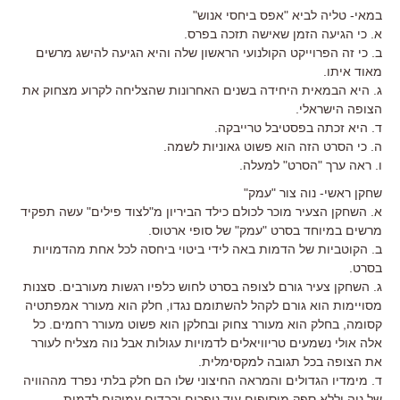
במאי- טליה לביא "אפס ביחסי אנוש"
א. כי הגיעה הזמן שאישה תזכה בפרס.
ב. כי זה הפרוייקט הקולנועי הראשון שלה והיא הגיעה להישג מרשים
מאוד איתו.
ג. היא הבמאית היחידה בשנים האחרונות שהצליחה לקרוע מצחוק את
הצופה הישראלי.
ד. היא זכתה בפסטיבל טרייבקה.
ה. כי הסרט הזה הוא פשוט גאוניות לשמה.
ו. ראה ערך "הסרט" למעלה.
שחקן ראשי- נוה צור "עמק"
א. השחקן הצעיר מוכר לכולם כילד הביריון מ"לצוד פילים" עשה תפקיד
מרשים במיוחד בסרט "עמק" של סופי ארטוס.
ב. הקוטביות של הדמות באה לידי ביטוי ביחסה לכל אחת מהדמויות
בסרט.
ג. השחקן צעיר גורם לצופה בסרט לחוש כלפיו רגשות מעורבים. סצנות
מסויימות הוא גורם לקהל להשתומם נגדו, חלק הוא מעורר אמפתטיה
קסומה, בחלק הוא מעורר צחוק ובחלקן הוא פשוט מעורר רחמים. כל
אלה אולי נשמעים טריוויאלים לדמויות עגולות אבל נוה מצליח לעורר
את הצופה בכל תגובה למקסימלית.
ד. מימדיו הגדולים והמראה החיצוני שלו הם חלק בלתי נפרד מההוויה
של נוה וללא ספק מוסיפים עוד נופכים ורבדים עמוקים לדמות.