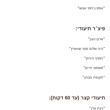
״אפס ביחסי אנוש״
פיצ׳ר תיעודי:
״אדם הגון״
״היה שלום פטר שווארץ״
״הנסיך הירוק״
״משפטי חיים״
״תקופת מבחן״
תיעודי קצר (עד 60 דקות):
״גינת עדן״