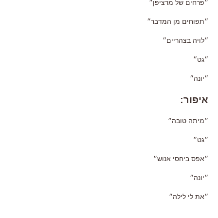
״פרחים של מרציפן״
״תפוחים מן המדבר״
״לויה בצהריים״
״גט״
״יונה״
איפור:
״מיתה טובה״
״גט״
״אפס ביחסי אנוש״
״יונה״
״את לי לילה״