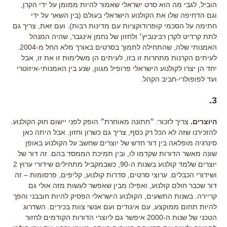
הוביל, לגבי מה הוא סרט ישראלי שאמור להיות ממומן על ידי הקרן,
וגם הדחיפה שלו את הקולנוע הישראלי בעולם (בין השאר על ידי
חתימה על הסכמי קופרודוקציות עם מדינות רבות). ועם זאת, צריך גם
לתת קרדיט לקרן רבינוביץ׳ ולחזון של נחמן אינגבר, שהיה המנהל
האמנותי שלה, שהתחילה לתמוך בסרטים באורך מלא החל מ-2004.
לעיתים הקרנות מתחרות זו בזו, לעיתים הן משלימות זו את זו, אבל
יחד הן יצרו לקולנוע הישראלי פרופיל מגוון, שנע בין האמנותי-איזוטרי
ועד לפופולרי-חביב הקהל.
3.
היוצרים.
צריך לזכור: ״חתונה מאוחרת״ הופק לפני יישום חוק הקולנוע.
להזכירנו שזה לא הכל רק כסף, צריך גם כשרון וחזון. אבל היתה כאן
סינרגיה מופלאה בין דור חדש של יוצרים שחשב על הקולנוע באופן
שונה מאשר הדורות שקדמו לו, ובין תמיכת הממסד בהם. זה דור של
יוצרים שלמד קולנוע בשנות ה-90, כשבמקביל מתחילים שידורי ערוץ 2
ושידורי הכבלים. ערוצי סרטים, סדרות קולנוע, קליפים, פרסומות – זה
דור שכבר חולם קולנוע, ואפילו מבין שאפשר לעשות מזה אולי גם
קריירה. בשנות התשעים, הקולנוע הישראלי הפסיק להיות חובבני והפך
להיות תחום ממוקצע, עם איגודים ועם אנשי צוות בכירים. השדרוג
הטכני של שנות ה-2000 איפשר גם ליוצרי הדורות הקודמים לחזור