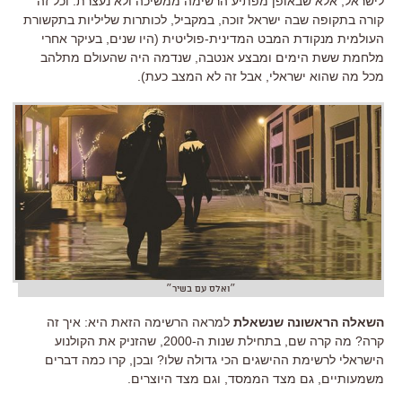
לישראל, אלא שבאופן מפתיע הרשימה ממשיכה ולא נעצרת. וכל זה
קורה בתקופה שבה ישראל זוכה, במקביל, לכותרות שליליות בתקשורת
העולמית מנקודת המבט המדינית-פוליטית (היו שנים, בעיקר אחרי
מלחמת ששת הימים ומבצע אנטבה, שנדמה היה שהעולם מתלהב
מכל מה שהוא ישראלי, אבל זה לא המצב כעת).
״ואלס עם בשיר״
השאלה הראשונה שנשאלת
למראה הרשימה הזאת היא: איך זה
קרה? מה קרה שם, בתחילת שנות ה-2000, שהזניק את הקולנוע
הישראלי לרשימת ההישגים הכי גדולה שלו? ובכן, קרו כמה דברים
משמעותיים, גם מצד הממסד, וגם מצד היוצרים.