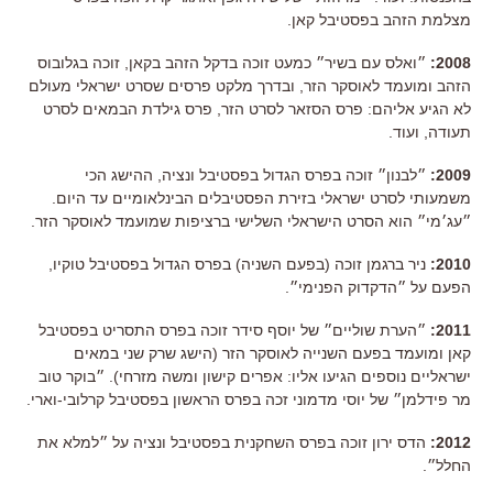
מצלמת הזהב בפסטיבל קאן.
2008:
״ואלס עם בשיר״ כמעט זוכה בדקל הזהב בקאן, זוכה בגלובוס
הזהב ומועמד לאוסקר הזר, ובדרך מלקט פרסים שסרט ישראלי מעולם
לא הגיע אליהם: פרס הסזאר לסרט הזר, פרס גילדת הבמאים לסרט
תעודה, ועוד.
2009:
״לבנון״ זוכה בפרס הגדול בפסטיבל ונציה, ההישג הכי
משמעותי לסרט ישראלי בזירת הפסטיבלים הבינלאומיים עד היום.
״עג׳מי״ הוא הסרט הישראלי השלישי ברציפות שמועמד לאוסקר הזר.
2010:
ניר ברגמן זוכה (בפעם השניה) בפרס הגדול בפסטיבל טוקיו,
הפעם על ״הדקדוק הפנימי״.
2011:
״הערת שוליים״ של יוסף סידר זוכה בפרס התסריט בפסטיבל
קאן ומועמד בפעם השנייה לאוסקר הזר (הישג שרק שני במאים
ישראליים נוספים הגיעו אליו: אפרים קישון ומשה מזרחי). ״בוקר טוב
מר פידלמן״ של יוסי מדמוני זכה בפרס הראשון בפסטיבל קרלובי-וארי.
2012:
הדס ירון זוכה בפרס השחקנית בפסטיבל ונציה על ״למלא את
החלל״.