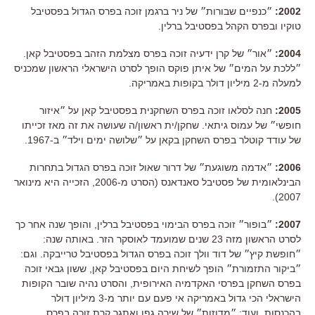
2002:
״כנפיים שבורות״ של ניר ברגמן זוכה בפרס הגדול בפסטיבל
טוקיו ובפרס הקהל בפסטיבל ברלין.
2004:
״אור״ של קרן ידעיה זוכה בפרס מצלמת הזהב בפסטיבל קאן.
״ללכת על המים״ של איתן פוקס הופך לסרט הישראלי הראשון שמכניס
למעלה מ-2 מיליון דולר בקופות באמריקה.
2005:
חנה לסלאו זוכה בפרס השחקנית בפסטיבל קאן על ״איזור
חופשי״ של עמוס גיתאי. שחקן/ית ראשון/ה שעושה את זה מאז זכייתו
של עודד קוטלר בפרס השחקן בקאן על ״שלושה ימים וילד״ ב-1967.
2006:
״אדמה משוגעת״ של דרור שאול זוכה בפרס הגדול בתחרות
הבינלאומית של פסטיבל סאנדאנס (הסרט מ-2006, הזכייה היא מינואר
2007).
2007:
״בופור״ זוכה בפרס הבימוי בפסטיבל ברלין, והופך שנה אחר כך
לסרט הראשון מזה 23 שנים שמועמד לאוסקר הזר. באותה שנה:
״חופשת קיץ״ של דוד וולך זוכה בפרס הגדול בפסטיבל טרייבקה. וגם:
״ביקור התזמורת״ הופך לשיחת היום בפסטיבל קאן, ששון גבאי זוכה
בפרס השחקן בפרסי האקדמיה האירופית, והסרט נהיה שובר הקופות
הישראלי הכי גדול באמריקה אי פעם עם יותר מ-3 מיליון דולר
בהכנסות. ועוד: ״מדוזות״ של שירה גפן ואתגר קרת זוכה בפרס