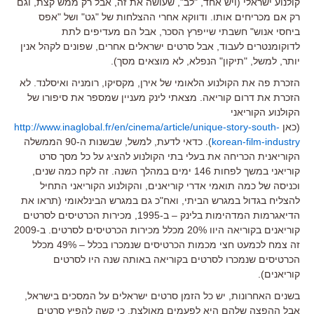
קולנוע ישראלי (ויש אחד, "לב", שעושה את זה, אבל רק ממש קצת, וגם
רק אם מכריחים אותו. ודווקא אחרי ההצלחות של "גט" ושל "אפס
ביחסי אנוש" חשבתי שייפרץ הסכר, אבל הם מעדיפים לתת
לדוקומנטרים לעבוד, אבל סרטים ישראלים אחרים, שפונים לקהל אנין
יותר, למשל, "תיקון" הנפלא, לא מוצאים מסך).
הזכרת פה את הקולנוע הלאומי של אירן, מקסיקו, רומניה ואיסלנד. לא
הזכרת את דרום קוריאה. מצאתי לינק מעניין שמספר את סיפורו של
הקולנוע הקוריאני
(כאן
http://www.inaglobal.fr/en/cinema/article/unique-story-south-
korean-film-industry
). כדאי לדעת, למשל, שבשנות ה-90 הממשלה
הקוריאנית הכריחה את בעלי בתי הקולנוע להציג על כל מסך סרט
קוריאני במשך לפחות 146 ימים במהלך השנה. זה לקח כמה שנים,
וכניסה של כמה תואמי אדרי קוריאנים, והקולנוע הקוריאני התחיל
להצליח בגדול במגרש הביתי, ואח"כ גם במגרש הבינלאומי (תראו את
הדיאגרמות המדהימות בלינק – ב-1995, מכירות הכרטיסים לסרטים
קוריאנים בקוריאה היוו 20% מכלל מכירות הכרטיסים לסרטים. ב-2009
זה צמח לכמעט חצי מכמות הכרטיסים שנמכרו בכלל – 49% מכלל
הכרטיסים שנמכרו לסרטים בקוריאה באותה שנה היו לסרטים
קוריאנים).
בשנים האחרונות, יש כל הזמן סרטים ישראלים על המסכים בישראל,
אבל ההפצה שלהם היא לפעמים מאולצת, כי קשה להפיץ סרטים