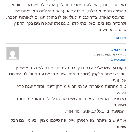
מאתגרים יותר, ואין להם מסכים. אבל כן אפשר להפיק מהם רווח אם
ההפצה תהיה מוגבלת, ותיבנה לאט (ראה ההצלחה המשמחת של
"פרינסס שואו"). צריך לבנות (אולי אפילו בחוק) תנאים לנאותות הפצה,
ולהכריח מפיצים ובעלי בתי קולנוע, גם אלו שלא רוצים בכך, להפיץ
סרטים ישראלים.
REPLY
דודי מיכ
27 אפריל 2016 at 19:17
PERMALINK
הקולנוע הישראלי לא רק פרץ. גם משתפר משנה לשנה. כפי שצוין.
"גט" שביימה אלקבץ (יחד עם אחי. שחייב לביים עוד ועוד) לטעמי סרט
על, ואף
טוב מחתונה מאוחרת. עג'מי הביא מותחן דינמי וסוחף שגם פרץ
בקהל.
מי מפחד מהזאב הרע- הראה שאפשר גם לשלב הומור למותחנים
מעולים.
"המשגיחים" בעל לב ענק. ועוד ועוד.
איך עושים שיותר יצפו? איתן ואילן פה סיכמו מצוין. ובעיניי- גם חבל
שאחרי