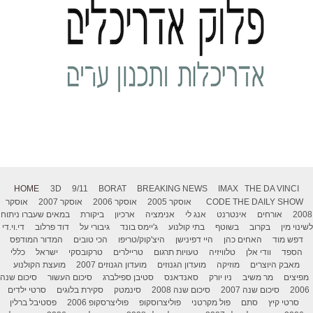
HOME
3D
9/11
BORAT
BREAKING NEWS
IMAX
THE DA VINCI
THE DAILY SHOW
CODE
אוסקר 2005
אוסקר 2006
אוסקר 2007
אוסקר
2008
אורחים
אינטרנט
אנג לי
אנימציה
ארכיון
ביקורת
במאים שעברו ניתוח
לשינוי מין
בקרוב
בשוטף
בתי קולנוע
ג'יימס בונד
גיבורי על
דוד פרלוב
די.וי.די
דפש מוד
האחים כהן
היי דפינישן
היצ'קוק/טריפו
הכי טובים
המדור המודפס
הספד
וודי אלן
טלוויזיה
טעויות תרגום
טריילרים
טרקובסקי
ישראל
כללי
מאבק היוצרים
מוזיקה
מועדון הגנוזים
מועדון הגנוזים 2007
מועצת הקולנוע
מפיצים
מר משיב
ניו יורק
סאנדאנס
סטיבן ספילברג
סיכום העשור
סיכום שנה
2006
סיכום שנה 2007
סיכום שנה 2008
סינמטק
סקירת בלוגים
סרטי ילדים
סרטי קיץ
סתם
פול מקרטני
פוליצרוסקופ
פוליצרסקופ 2006
פסטיבל ברלין