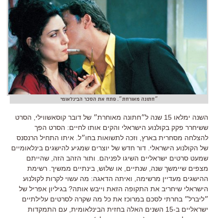
״חתונה מאורחת״. פתח את הסכר הבינלאומי
השנה ימלאו 15 שנה ל״חתונה מאוחרת״ של דובר קוסאשווילי, הסרט
ששיחרר פקק בקולנוע הישראלי והקים אותו לחיים: הסרט הפך
להצלחה מסחרית בארץ, וזכה לתשואות בחו״ל. איתו התחיל הרנסנס
של הקולנוע הישראלי. דור חדש של יוצרים שמגיע להישגים בינלאומיים
שמעט סרטים ישראליים השיגו לפניהם. ותור הזהב הזה, שהייתם
מצפים שיימשך שנה, שנתיים, או שלוש, בינתיים ממשיך. רשימת
ההישגים מעדיין מרשימה, ואיתה הדאגה: מה עשוי לקרות לקולנוע
הישראלי שיחריב את התקופה הזאת וייבש אותה? בגיליון אפריל של
״ליברל״ בחרתי לסכם במרוכז את כל מה שקרה לסרטים עלילתיים
ישראליים ב-15 השנים האלה בחזית הבינלאומית, עם התמקדות