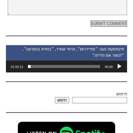
סינמסקופ 505: ״ספיידרמן״, פרסי אופיר, ״בוסית בהפרעה״,
״לגמור את הלילה״
נגן
01:00:12
00:00
אודיו
חיפוש
חיפוש