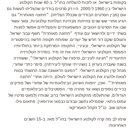
בקופות בישראל, או לזכות להצלחה בחו״ל. ב-40 שנות הקולנוע
הישראלי בין 1960 ל-2000, היו רק סרטים בודדים שהצליחו לעשות גם
וגם (מבין הסרטים הבודדים שבכלל הצליחו). ״חתונה מאוחרת״ גם
הגיע אחרי שש שנים צחיחות מבחינת הצלחות קולנועיות, וסגר עשור
שבו את הסרטים הטובים, המשמעותיים והמצליחים אפשר למנות
בשתי ידיים ולהישאר עם עודף. ״חתונה מאוחרת״ חשף עבור ישראל
והעולם שקם דור חדש של יוצרים, שפותח תקופה חדשה בהיסטוריה
של הקולנוע הישראלי, ובעיניי, התקופה המרתקת ביותר בתולדותיו.
הממסד הקולנועי הישראלי זיהה את זה מיד. בסדרת הטלוויזיה
התיעודית ״חגיגה לעיניים, סיפורו של הקולנוע הישראלי״, ששודרה
בשנה שעברה בערוץ 1 (ושהייתי שותף ליצירתה), סיפר כתרי שחורי,
מנהל קרן הקולנוע הישראלי: ״הפעם הראשונה שבה הרגשתי בטוח
לצאת ולהציג את הקולנוע הישראלי לעולם, היתה אחרי ׳חתונה
מאוחרת׳״. ואכן, יוזמות השיווק הבינלאומיות של שחורי ושל מפיקים
בכירים נוספים נשאו עד מהרה פרי. הפסטיבלים הבינלאומיים
הגדולים, שהתעלמו מהקולנוע הישראלי ברוב שנותיו (למעט סרטיו של
עמוס גיתאי, שממילא נחשב עבורם כבמאי אירופאי), פתאום גילו
אותם שוב. כנ״ל הקהל האמריקאי.
שימו לב מה קרה לקולנוע הישראלי בחו״ל מאז, ב-15 השנים
האחרונות: