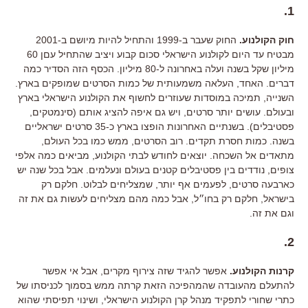
1.
חוק הקולנוע.
החוק שעבר ב-1999 והתחיל להיות מיושם ב-2001
מבטיח עד היום לקולנוע הישראלי סכום קבוע ויציב שהתחיל עםן 60
מיליון שקל בשנה ועלה באחרונה ל-80 מיליון. הכסף הזה הסדיר כמה
דברים. האחד, העלאה משמעותית של כמות הסרטים שמופקים בארץ.
השנייה, תמיכה במוסדות שעוזרים לחשוף את הקולנוע הישראלי בארץ
ובעולם. עושים יותר סרטים, ויש גם איפה להציג אותם (סינמטקים,
פסטיבלים). בשנתיים האחרונות הופצו בארץ כ-35 סרטים ישראליים
בשנה. כמות חסרת תקדים. רוב הסרטים, ממש כמו בכל העולם,
מתאדים אל השכחה. יוצאים לחודש לבתי הקולנוע, מביאים כמה אלפי
צופים, נודדים בין פסטיבלים קטנים בעולם ונעלמים. אבל בכל שנה יש
כארבעה סרטים, לפעמים אף יותר, שמצליחים לבלוט. חלקם רק
בישראל, חלקם רק בחו״ל, אבל כמה מהם מצליחים לעשות גם את זה
וגם את זה.
2.
קרנות הקולנוע.
אפשר להגיד שזה צירוף מקרים, אבל אי אפשר
להתעלם מהעובדה שהמהפיכה הזאת קרתה ממש בסמוך לכניסתו של
כתרי שחורי לתפקיד מנהל קרן הקולנוע הישראלי, ושינוי תפיסתי שהוא