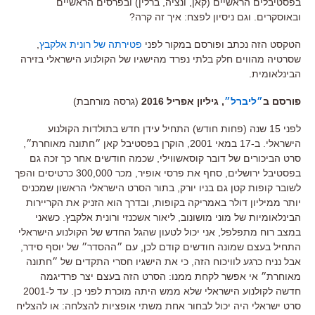
בפסטיבלים הראשיים (קאן, ונציה, ברלין) ובפרסים הראשיים
ובאוסקרים. וגם ניסיון לפצח: איך זה קרה?
הטקסט הזה נכתב ופורסם במקור לפני
פטירתה של רונית אלקבץ
,
שסרטיה מהווים חלק בלתי נפרד מהישגיו של הקולנוע הישראלי בזירה
הבינלאומית.
פורסם ב
״ליברל״
, גיליון אפריל 2016
(גרסה מורחבת)
לפני 15 שנה (פחות חודש) התחיל עידן חדש בתולדות הקולנוע
הישראלי. ב-17 במאי 2001, הוקרן בפסטיבל קאן ״חתונה מאוחרת״,
סרט הביכורים של דובר קוסאשווילי, שכמה חודשים אחר כך זכה גם
בפסטיבל ירושלים, סחף את פרסי אופיר, מכר 300,000 כרטיסים והפך
לשובר קופות קטן גם בניו יורק, בתור הסרט הישראלי הראשון שמכניס
יותר ממיליון דולר באמריקה בקופות, ובדרך הוא הזניק את הקריירות
הבינלאומיות של מוני מושונוב, ליאור אשכנזי ורונית אלקבץ. כשאני
במצב רוח מתפלפל, אני יכול לטעון שהגל החדש של הקולנוע הישראלי
התחיל בעצם שמונה חודשים קודם לכן, עם ״ההסדר״ של יוסף סידר,
אבל נניח כרגע לוויכוח הזה, כי את הישגיו חסרי התקדים של ״חתונה
מאוחרת״ אי אפשר לקחת ממנו: הסרט הזה בעצם יצר פרדיגמה
חדשה לקולנוע הישראלי שלא ממש היתה מוכרת לפני כן. עד ל-2001
סרט ישראלי היה יכול לבחור אחת משתי אופציות להצלחה: או להצליח