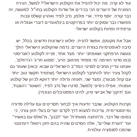
עוד לא קרה. מה יכול להפיל את הקולנוע הישראלי? למשל, הגירה
המונית של היוצרים הכי בכירים אל שדות הקולנוע בחו״ל. למעשה, זה
כבר קורה. יוסף סידר, ארי פולמן, נדב לפיד ואהרון קשלס ונבות
פפושדו כבר עסוקים יותר בפרויקטים בינלאומיים דוברי אנגלית או
צרפתית ופחות בקולנוע ישראלי.
אבל את מקומם, אפשר להניח, ימלאו כישרונות חדשים. בכלל, יש
סיבה לאופטימיות בגזרת היוצרים; נדמה שהקולנוע הישראלי הולך
ונעשה הרפתקני ושאפתני יותר: מצד אחד, פנייה לקולנוע ז'אנריסטי
(כמו סרטי האימה 'מי מפחד מהזאב הרע', 'מסווג חריג' ו'ג'רוזלם',
ואנחנו עדיין מחכים לסרטי המד"ב הישראליים שבוא יבואו) שעוזר גם
לקהל צעיר יותר להתחבר לקולנוע הישראלי (שתמיד תקשר טוב יותר
עם קהל מבוגר); ומצד שני, תעוזה גדולה יותר דווקא לכיוון של קולנוע
אמנותי, אפילו ניסיוני (למשל, סרטיו של נדב לפיד, 'השוטר' ו'הגננת',
וגם 'תיקון' של אבישי סיון, להיט הפסטיבלים הנוכחי).
וקרנות הקולנוע, שכבר יודעות איך לבחור תסריטים עם עלילה סדורה
ומיינסטרימית, צריכות למצוא דרך לקדם יוצרים בעלי חזון צורני, כי
בסופו של דבר, מ"חתונה מאוחרת" ועד "לבנון", מ"ואלס עם באשיר"
ועד "הערת שוליים", אלה הסרטים שהיה בהם חזון ויזואלי דומיננטי
שהפכו לסנסציה עולמית.