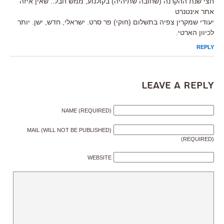
חצי שנת ההקרנה (שחובה שתיהיה) בקולנוע, ממש חבל.. שאין איזה
אתר אינטנרט
יעודי שמקרין צפיה בתשלום (חוקי) פר סרט. ישראלי, חדש, ישן. יותר
לכיוון הארטי.
REPLY
Leave a Reply
NAME (REQUIRED)
MAIL (WILL NOT BE PUBLISHED)
(REQUIRED)
WEBSITE