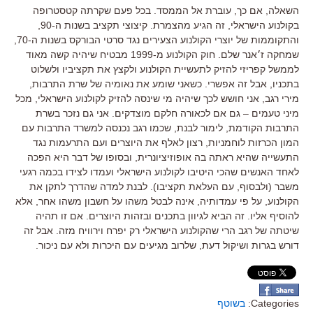
השאלה, אם כך, עוברת אל הממסד. בכל פעם שקרתה קטסטרופה
בקולנוע הישראלי, זה הגיע מהצמרת. קיצוצי תקציב בשנות ה-90,
והתקוממות של יוצרי הקולנוע הצעירים נגד סרטי הבורקס בשנות ה-70,
שמחקה ז׳אנר שלם. חוק הקולנוע מ-1999 מבטיח שיהיה קשה מאוד
לממשל קפריזי להזיק לתעשיית הקולנוע ולקצץ את תקציביו ולשלוט
בתכניו, אבל זה אפשרי. כשאני שומע את נאומיה של שרת התרבות,
מירי רגב, אני חושש לכך שיהיה מי שינסה להזיק לקולנוע הישראלי, מכל
מיני טעמים – גם אם לכאורה חלקם מוצדקים. אני גם נזכר בשרת
התרבות הקודמת, לימור לבנת, שכמו רגב נכנסה למשרד התרבות עם
המון הכרזות לוחמניות, רצון לאלף את היוצרים ועם התרעמות נגד
התעשייה שהיא ראתה בה אופוזיציונרית, ובסופו של דבר היא הפכה
לאחד האנשים שהכי היטיבו לקולנוע הישראלי ועמדו לצידו בכמה רגעי
משבר (ולבסוף, עם העלאת תקציבו). לבנת למדה שהדרך לתקן את
הקולנוע, על פי עמדותיה, אינה לבטל משהו על חשבון משהו אחר, אלא
להוסיף אליו. זה הביא לגיוון בתכנים ובזהות היוצרים. אם זו תהיה
שיטתה של רגב הרי שהקולנוע הישראלי רק יפרח וירוויח מזה. אבל זה
דורש בגרות ושיקול דעת, שלרוב מגיעים עם היכרות ולא עם ניכור.
Categories:
בשוטף