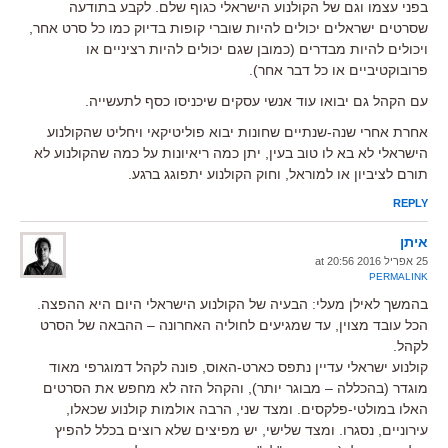
בפני עצמו וגם של הקולנוע הישראלי כגוף שלם. לקבע בתודעה
שסרטים ישראלים יכולים להיות שוברי קופות בדיוק כמו כל סרט אחר,
ויכולים להיות מבדרים (כמובן שגם יכולים להיות רציניים או
פרובוקטיביים או כל דבר אחר).
עם הקהל גם יבואו עוד אנשי עסקים שיכניסו כסף לתעשייה.
אחרת אחרי שנה-שנתיים שחונות יבוא פוליטיקאי ויחליט שהקולנוע
הישראלי לא בא לו טוב בעין, יתן כמה ריאיונות על כמה שהקולנוע לא
תורם לציביון או למוראל, וחוק הקולנוע יתפוגג ברגע.
REPLY
איתן
25 אפריל 2016 at 20:56
PERMALINK
בהמשך לאילן מעלי: הבעיה של הקולנוע הישראלי היום היא ההפצה.
הכל עובד מצוין, עד שמגיעים לחוליה האחרונה – ההבאה של הסרט
לקהל.
קולנוע ישראלי עדיין נתפס כארט-האוס, פונה לקהל דמוגרפי מאוד
מוגדר (בהכללה – מבוגר יותר), והקהל הזה לא מחפש את הסרטים
האלו במולטי-פלקסים. ומצד שני, הרבה אולמות קולנוע שכאלו,
עירוניים, נסגרו. ומצד שלישי, יש מפיצים שלא רוצים בכלל להפיץ