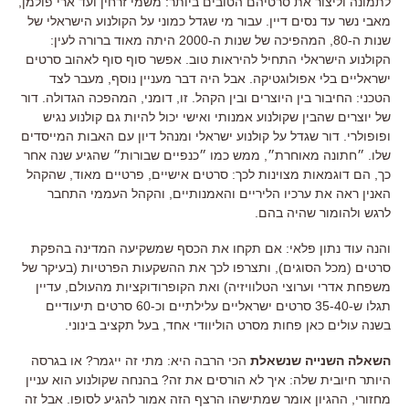
לתמונה וליצור את סרטיהם הטובים ביותר: משמי זרחין ועד ארי פולמן,
מאבי נשר עד נסים דיין. עבור מי שגדל כמוני על הקולנוע הישראלי של
שנות ה-80, המהפיכה של שנות ה-2000 היתה מאוד ברורה לעין:
הקולנוע הישראלי התחיל להיראות טוב. אפשר סוף סוף לאהוב סרטים
ישראליים בלי אפולוגטיקה. אבל היה דבר מעניין נוסף, מעבר לצד
הטכני: החיבור בין היוצרים ובין הקהל. זו, דומני, המהפכה הגדולה. דור
של יוצרים שהבין שקולנוע אמנותי ואישי יכול להיות גם קולנוע נגיש
ופופולרי. דור שגדל על קולנוע ישראלי ומנהל דיון עם האבות המייסדים
שלו. ״חתונה מאוחרת״, ממש כמו ״כנפיים שבורות״ שהגיע שנה אחר
כך, הם דוגמאות מצוינות לכך: סרטים אישיים, פרטיים מאוד, שהקהל
האנין ראה את ערכיו הליריים והאמנותיים, והקהל העממי התחבר
לרגש ולהומור שהיה בהם.
והנה עוד נתון פלאי: אם תקחו את הכסף שמשקיעה המדינה בהפקת
סרטים (מכל הסוגים), ותצרפו לכך את ההשקעות הפרטיות (בעיקר של
משפחת אדרי וערוצי הטלוויזיה) ואת הקופרודוקציות מהעולם, עדיין
תגלו ש-35-40 סרטים ישראליים עלילתיים וכ-60 סרטים תיעודיים
בשנה עולים כאן פחות מסרט הוליוודי אחד, בעל תקציב בינוני.
השאלה השנייה שנשאלת
הכי הרבה היא: מתי זה ייגמר? או בגרסה
היותר חיובית שלה: איך לא הורסים את זה? בהנחה שקולנוע הוא עניין
מחזורי, ההגיון אומר שמתישהו הרצף הזה אמור להגיע לסופו. אבל זה