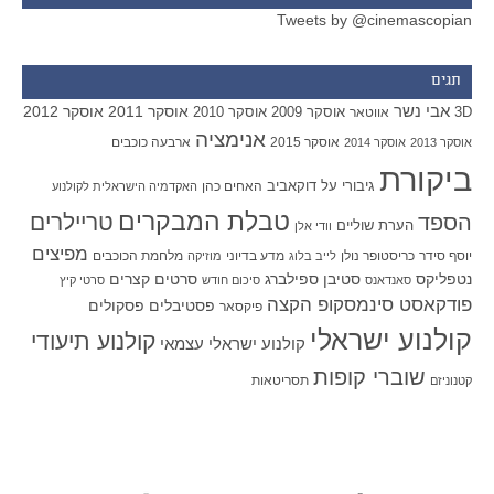
Tweets by @cinemascopian
תגים
אבי נשר
אוסקר 2011
אוסקר 2012
אוסקר 2009
אוסקר 2010
3D
אווטאר
אנימציה
אוסקר 2015
ארבעה כוכבים
אוסקר 2013
אוסקר 2014
ביקורת
גיבורי על
דוקאביב
האחים כהן
האקדמיה הישראלית לקולנוע
טבלת המבקרים
טריילרים
הספד
הערת שוליים
וודי אלן
מפיצים
יוסף סידר
כריסטופר נולן
מדע בדיוני
מלחמת הכוכבים
לייב בלוג
מוזיקה
סטיבן ספילברג
סרטים קצרים
נטפליקס
סאנדאנס
סיכום חודש
סרטי קיץ
פודקאסט סינמסקופ הקצה
פסטיבלים
פסקולים
פיקסאר
קולנוע ישראלי
קולנוע תיעודי
קולנוע ישראלי עצמאי
שוברי קופות
תסריטאות
קטנוניזם