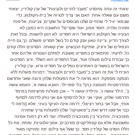
PERMALINK
יצאתי זה עתה מהסרט "מעבר להרים ולגבעות" של ערן קולירין. יצאתי
משם עם שאלה אחת: האם אני צריך לטרוח אל בית-הקולנוע, כדי
שבמאי יגיד לי שהחיים שלנו מבוססים על שקרים, צביעות, אלימות
סמויה וגלויה, חוסר אמון, ועוד שקרים? התשובה היא כמובן לא.
הבעיה של הקולנוע הישראלי היא תסריט. לא הוגן להשוות, ובכל זאת,
לצורך הדיון: צ'יינה טאון ענק קודם כל בשל תסריט מושלם. כך גם חייה
הכפולים של ורוניק. שתיקת הכבשים. ארץ קשוחה. הסרטים הללו קודם
כל, לדעתי, מתפארים בתסריט משובח. למזלם הצטרפו אליהם אחר
כך עבודת צילום מעולה ועוד, אבל התסריט הוא השלד. ורוב הסרטים
הישראלים בעשורים האחרונים נופלים על תסריט גרוע. ערן קולירין
הוכיח לי את זה הערב ב"מעבר להרים ולגבעות". דמויות פועלות ללא
הנמקה מספקת. הוא מראה לי את הפעולות שלהן ורוצה שאני אתרשם
מהדרמטיות הטמונה בהן? בלי ספויילר: האבא עושה א', האמא עושה
ב', הילד עושה ג', והילדה עושה ד' – אכן פעולות מרשימות במימד
הדרמטי שלהן, אוקיי אני יכול להיסחף אם אני נותן לדרמה לסחוף
אותי, אבל אני בחור רציונלי, דרמה אינה העיקר בעיני, אלא (נדמה לי
כבר אריסטו דרש זאת ב"פואטיקה" שלו) לפעולות צריך שתהיה
מוטיבציה, והחיבור בין מוטיבציה לפעולה יוצר לא רק דמות אמינה
ומשכנעת אלא גם קונפליקטים מורכבים, אמביוולנטיות, ומתח, את כל
הללו הסרט של קולירין חסר, כך שעל אף צילום יפה ומוזיקה מאוד