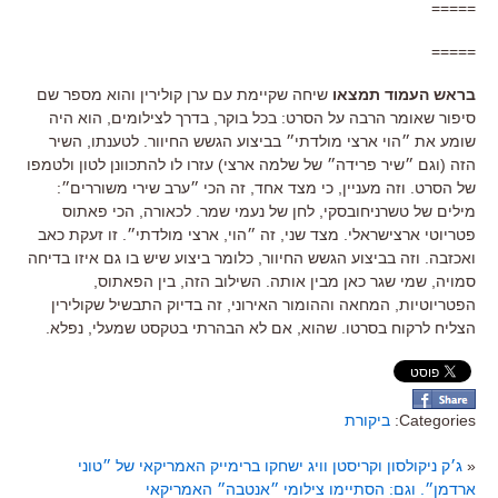
=====
=====
בראש העמוד תמצאו
שיחה שקיימת עם ערן קולירין והוא מספר שם
סיפור שאומר הרבה על הסרט: בכל בוקר, בדרך לצילומים, הוא היה
שומע את ״הוי ארצי מולדתי״ בביצוע הגשש החיוור. לטענתו, השיר
הזה (וגם ״שיר פרידה״ של שלמה ארצי) עזרו לו להתכוונן לטון ולטמפו
של הסרט. וזה מעניין, כי מצד אחד, זה הכי ״ערב שירי משוררים״:
מילים של טשרניחובסקי, לחן של נעמי שמר. לכאורה, הכי פאתוס
פטריוטי ארצישראלי. מצד שני, זה ״הוי, ארצי מולדתי״. זו זעקת כאב
ואכזבה. וזה בביצוע הגשש החיוור, כלומר ביצוע שיש בו גם איזו בדיחה
סמויה, שמי שגר כאן מבין אותה. השילוב הזה, בין הפאתוס,
הפטריוטיות, המחאה וההומור האירוני, זה בדיוק התבשיל שקולירין
הצליח לרקוח בסרטו. שהוא, אם לא הבהרתי בטקסט שמעלי, נפלא.
Categories:
ביקורת
«
ג׳ק ניקולסון וקריסטן וויג ישחקו ברימייק האמריקאי של ״טוני
ארדמן״. וגם: הסתיימו צילומי ״אנטבה״ האמריקאי