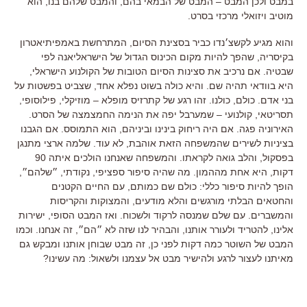
במבט ולכן המבט – המבט של הבמאי בהם, והמבט שלהם בנו, הוא
מוטיב ויזואלי מרכזי בסרט.
והוא מגיע לקשצ׳נדו כביר בסצינת הסיום, המתרחשת באמפיתיאטרון
בקיסריה, שהפך להיות מקום הכינוס הגדול של הישראליאנה לפי
שבטיה. אם נרכיב את סצינות הסיום הטובות של הקולנוע הישראלי,
היא בוודאי תהיה שם. והיא כולה בשוט נפלא אחד, שצביט בפשטות על
בני אדם. כולם, כולנו. זהו רגע של קתרזיס מופלא – מוזיקלי, פילוסופי,
תסריטאי, קולנועי – שמערבל יפה את הנימה החמצמצה של הסרט.
האירוניה פגה. אם היה ריחוק בינינו וביניהם, הוא התמוסס. אם הגבנו
בציניות לשירים שהמשפחה הזאת אוהבת, לא עוד. שלמה ארצי מתנגן
בפסקול, והלב גואה לקראתו. והמשפחה שאנחנו הולכים איתה 90
דקות, היא אחת מההמון. מה שהיה סיפור ספציפי, נקודתי, ״שלהם״,
הופך להיות סיפור כללי: כולם שם כמותם, עם החיים הקטנים
והחטאים הבלתי מורגשים והלא מודעים, והמצוקות והקריסות
והמשברים. עם שלם שמנסה לרקוד ולשכוח. ואז המבט הסופי, ישירות
אלינו, להטריד ולעורר אותנו, והבהיר לנו שזה לא ״הם״, זה אנחנו. וכמו
המבט של השוטר כמה דקות לפני כן, זה מבט שבוחן אותנו ומבקש גם
מאיתנו לעצור לרגע ולהישיר מבט אל עצמנו ולשאול: מה עשינו?