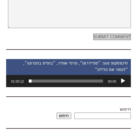
סינמסקופ 505: ״ספיידרמן״, פרסי אופיר, ״בוסית בהפרעה״,
״לגמור את הלילה״
נגן
01:00:12
00:00
אודיו
חיפוש
חיפוש