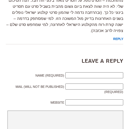
מתוחכמת – הסרט נופל על תסריט מאוד בינוני וזה חבל. הנה הסיכום
שלי: לא היה שווה לצאת ביום גשום מהבית בשביל סרט עם תסריט
בינוני כל כך. (ובהרחבה נדמה לי שהמון סרטי קולנוע ישראלי נופלים
בשנים האחרונות בדיוק מול המשוכה הזו. למי שמסתפק בדרמה –
ישנה קורת-רוח מהקולנוע הישראלי לאחרונה; למי שמחפש סרט שלם –
צפויה לרוב אכזבה).
REPLY
Leave a Reply
NAME (REQUIRED)
MAIL (WILL NOT BE PUBLISHED)
(REQUIRED)
WEBSITE