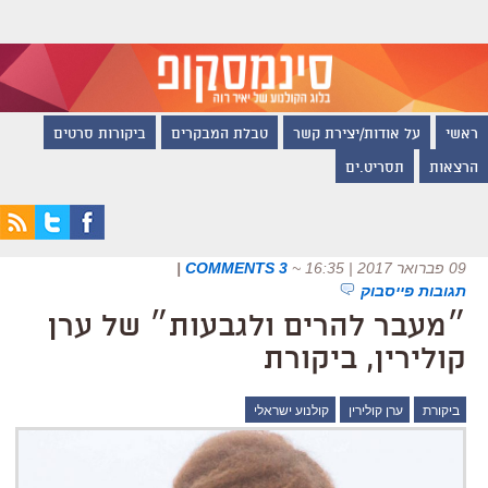
ראשי
על אודות/יצירת קשר
טבלת המבקרים
ביקורות סרטים
הרצאות
תסריט.ים
09 פברואר 2017 | 16:35
~
3 COMMENTS
|
תגובות פייסבוק
״מעבר להרים ולגבעות״ של ערן
קולירין, ביקורת
ביקורת
ערן קולירין
קולנוע ישראלי