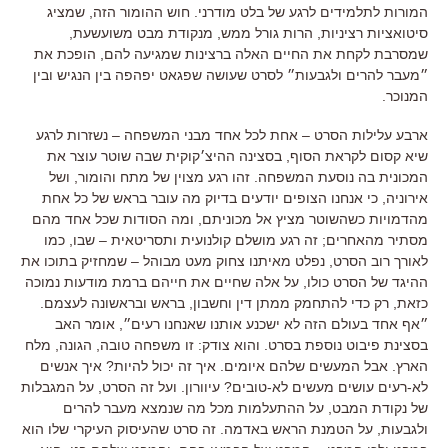
המורות לתלמידים לרגע של בלט מודרני. חוש ההומור הזה, שמציג
סיטואציות רציניות, הרות גורל ממש, מנקודת מבט משועשעת,
שמסרבת לקחת את החיים האלה ברצינות שמגיעה להם, הופכת את
״מעבר להרים ולגבעות״ לסרט שעושה שפגאט יפהפה בין הנגיש ובין
המנוכר.
ארבע עלילות הסרט – אחת לכל אחד מבני המשפחה – נשזרות לרגע
שיא קסום לקראת הסוף, בסצינה ההיצ׳קוקית שבה שוטר עוצר את
המכונית בה נוסעת המשפחה. זהו רגע מצוין של מתח והומור, ושל
אירוניה, כי אנחנו הצופים יודעים בדיוק מה עובר בראש של כל אחת
מהדמויות כשהשוטר מציץ אל מכוניתם, ומה הסודות שכל אחד מהם
מסתיר מהאחרים; זה רגע מושלם קולנועית ותסריטאית – שבו, כמו
לאורך רוב הסרט, נפלט מאיתנו צחוק מעט מבוהל – שמחזיק בתוכו את
ההיגד של הסרט כולו, על אלה שחיים את חייהם ברמת מודעות נמוכה
כזאת, רק כדי להתחמק ממתן דין וחשבון, בראש ובראשונה לעצמם.
״אף אחד בעולם הזה לא ישכנע אותנו שאנחנו רעים״, אומר האב
בסצינת פיבוט נוספת בסרט. והוא צודק: זו משפחה טובה, הגונה, מלח
הארץ. אבל המעשים שלהם איומים. איך זה יכול להיות? איך אנשים
לא-רעים עושים מעשים לא-טובים? עיוורון. ועל זה הסרט, על המגבלות
של נקודת המבט, על ההתעלמות מכל מה שנמצא מעבר להרים
ולגבעות, על הטמנת הראש באדמה. זה סרט שהעיסוק העיקרי שלו הוא