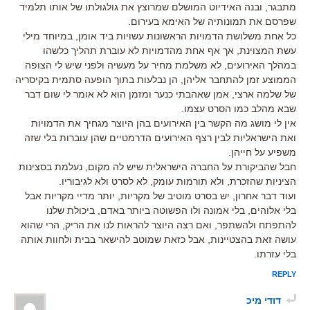
מתבגר, ובנה האידיוט המושלם שמרוצץ את גולגולתו של אותו תלמיד
שפרסם את תמונותיה של האימא בעירום.
כל אחת משלושת הדמויות הראשונות עשויות ביד אומן, במיוחד מילי
עשת המצוינת, אך אף אחת מהדמויות לא עוברת תהליך כלשהו
במהלך האירועים, לא משלמת מחיר על מעשיה ולפני שיש לי הצופה
הממוצע זמן להתחבר אליהן, הן נבלעות בתוך הופעה סתמית בקיסריה
של שלמה ארצי, אמן שאהבתי כנער ומזמן הוא לא אומר לי שום דבר
שבא מהלב כמו הסרט עצמו.
אין לי מושג מה הקשר בין האירועים בהן היוצר מגחיך את הדמויות
ואת הישראליות לבין רצף האירועים הדרמטיים שהן עוברות בלי שזה
משפיע על חייהן.
חבל שהביקורת על החברה הישראלית שיש לה מקום, נעלמת בסצינות
הציניות שהזכרת, ולא תורמות עומק, לא לסרט ולא לגיבוריו.
ועוד דבר אחרון, יש בסרט מוטיב של מקריות, יותר מדיי מקריות אבל
בלי אלוהים, בלי אמונה ולו הפשוטה ביותר באדם, ביכולת שלנו
להתפתח ולהשתפר, ואם רצה היוצר להראות לנו את הריק, הרי שהוא
עושה זאת בהצטיינות, אבל כזאת שמוטב להישאר בבית ולחוות אותה
בלי עזרתו.
REPLY
דודי מיכ