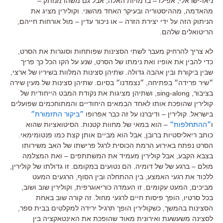
ניאו-ישראלי, אפילו – בדמויות האלה, אבל גם משהו מנותק –
מהאדמה, מההיסטוריה ובעיקר האחד מהשני. וקולירין מציג את
הניתוק הזה על ידי יצירת הזרה – או ניכור עדין – מול אורחות חייהם,
הריטואלים שלהם.
לא צריך להרחיק מעבר לשתי הסצינות שפותחות וסוגרות את הסרט,
כדי להבין את אופיו ואת נימתו של הסרט, שנע על הקו הכל כך פריך
שבין ביקורת ובין אהבה גדולה. שתיהן סצינות המלוות בשיריו של ארצי,
״שיר פרידה״ בפתיחה, ״נצמדנו״ בסיום. שתיהן סצינות של מעין שירה
בציבור, sing-along, ושתיהן מציגות את נקודת המבט הייחודית של
קולירין שהופכת אותו לאחד הבמאים היחודיים והמתוחכמים שפועלים
בישראל. קולירין – ודיברנו על זה כבר אפרופו
״ביקור התזמורת״
ו
״ההתחלפות״
– הוא במאי של מחוות קטנות. הסיטואציות שהוא
כותב ריאליסטיות ברובן, אבל הוא מביים אותן קצת כמו פנטומימאי.
הסרט נפתח באירוע הרמת הכוסית לרגל פרישתו של האב משירותו
בצבא הקבע, אבל קולירין מעמיד את המשתתפים – ואת המצלמה
מולם – ברגע של של דומיה. הם נטועים במקומם. זו גדולתו של קולירין,
ללכוד את רגעי האמצע, בין ההתחלה ובין הסוף, הרגעים המעט
מביכים, המעט עקומים. זו העמדה כוריאוגרפית, וקולירין שוב ושוב,
בכל סרטיו, הופך פיסות חיים לרגעי מחול. זה קורה שוב באחת
הסצינות בהמשך, כשקולירין הופך תרגיל ירידה למקלטים בבית ספר,
לסצינה משעשעת ואירונית מאוד שהופכת את האינטאקציה בין