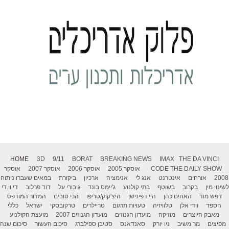
HOME
3D
9/11
BORAT
BREAKING NEWS
IMAX
THE DA VINCI
THE DAILY SHOW
CODE
אוסקר 2005
אוסקר 2006
אוסקר 2007
אוסקר
2008
אורחים
אינטרנט
אנג לי
אנימציה
ארכיון
ביקורת
במאים שעברו ניתוח
לשינוי מין
בקרוב
בשוטף
בתי קולנוע
ג'יימס בונד
גיבורי על
דוד פרלוב
די.וי.די
דפש מוד
האחים כהן
היי דפינישן
היצ'קוק/טריפו
הכי טובים
המדור המודפס
הספד
וודי אלן
טלוויזיה
טעויות תרגום
טריילרים
טרקובסקי
ישראל
כללי
מאבק היוצרים
מוזיקה
מועדון הגנוזים
מועדון הגנוזים 2007
מועצת הקולנוע
מפיצים
מר משיב
ניו יורק
סאנדאנס
סטיבן ספילברג
סיכום העשור
סיכום שנה