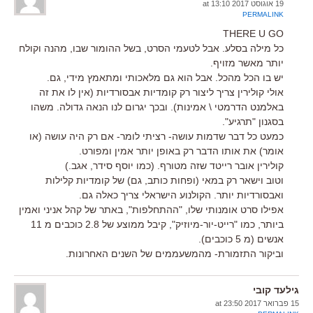
19 אוגוסט 2017 at 13:10
PERMALINK
THERE U GO
כל מילה בסלע. אבל לטעמי הסרט, בשל ההומור שבו, מהנה וקולח
יותר מאשר מזויף.
יש בו הכל מהכל. אבל הוא גם מלאכותי ומתאמץ מידי, גם.
אולי קולירין צריך ליצור רק קומדיות אבסורדיות (אין לו את זה
באלמנט הדרמטי \ אמינות). ובכך יגרום לנו הנאה גדולה. משהו
בסגנון "תרגיע".
כמעט כל דבר שדמות עושה- רציתי לומר- אם רק היה עושה (או
אומר) את אותו הדבר רק באופן יותר אמין ומפורט.
קולירין אובר רייטד שזה מטורף. (כמו יוסף סידר, אגב.)
וטוב וישאר רק במאי (ופחות כותב, גם) של קומדיות קלילות
ואבסורדיות יותר. הקולנוע הישראלי צריך כאלה גם.
אפילו סרט אומנותי שלו, "ההתחלפות", באתר של קהל אניני ואמין
ביותר, כמו "רייט-יור-מיוזיק", קיבל ממוצע של 2.8 כוכבים מ 11
אנשים (מ 5 כוכבים).
וביקור התזמורת- מהמשעממים של השנים האחרונות.
גילעד קובי
15 פברואר 2017 at 23:50