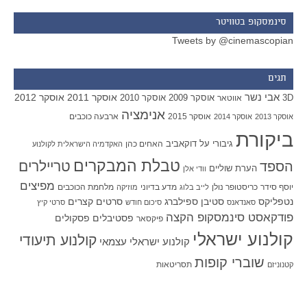
סינמסקופ בטוויטר
Tweets by @cinemascopian
תגים
אבי נשר
אוסקר 2011
אוסקר 2012
אוסקר 2009
אוסקר 2010
3D
אווטאר
אנימציה
אוסקר 2015
ארבעה כוכבים
אוסקר 2013
אוסקר 2014
ביקורת
גיבורי על
דוקאביב
האחים כהן
האקדמיה הישראלית לקולנוע
טבלת המבקרים
טריילרים
הספד
הערת שוליים
וודי אלן
מפיצים
יוסף סידר
כריסטופר נולן
מדע בדיוני
מלחמת הכוכבים
לייב בלוג
מוזיקה
סטיבן ספילברג
סרטים קצרים
נטפליקס
סאנדאנס
סיכום חודש
סרטי קיץ
פודקאסט סינמסקופ הקצה
פסטיבלים
פסקולים
פיקסאר
קולנוע ישראלי
קולנוע תיעודי
קולנוע ישראלי עצמאי
שוברי קופות
תסריטאות
קטנוניזם