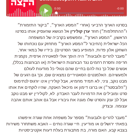
בסרטו הארוך הרביעי (אחרי ״המסע הארוך״, ״ביקור התזמורת״
ו״ההתחלפות״) חוזר
ערן קולירין
אל הנושא שהעסיק אותו בסרטו
הראשון, ״המסע הארוך״, ומפשפש בקרביה של המשפחה
הכל-ישראלית (החיבור ל״המסע הארוך״ מתחזק עם נוכחותו של
השחקן אלון פדות, המופיע בשני הסרטים). בידיו של במאי אחר,
״מעבר להרים ולגבעות״ היה הופך אולי לסאטירה ארסית, נקמנית
חריפה וחסרת רחמים נגד הבורגנות הישראלית (או הבורגנות בכלל),
אנשים שכל כך נוח להם בחיים שהם נטולי כל מודעות לעולם
ולמעשיהם. האלמנטים הסאטיריים נמצאים שם, וכך גם רגעים של
מבט נוקב, ציני, לא תמיד מחמיא, אבל קולירין אינו יורגוס לנתימוס
(״הלובסטר״) או ברונו דימון או מיכאל האנקה, שהיו לוקחים את אותו
סרט ומובילים את הדמויות לעבר האבדון. לא, לקולירין יש מבט נוקב
אבל לב ענק והסרט שלו מגנה את גיבוריו אבל גם אוהב אותם אהבה
עצומה. ובצדק.
״מעבר להרים ולגבעות״ מספר על משפחה אחת שגרה איפשהו
בפאתי ירושלים או מודיעין. חיי שגרה נוחים – האבא משתחרר משירות
בצבא קבע, האם מורה, בת מתבגרת בעלת דעות אקטיביסטיות