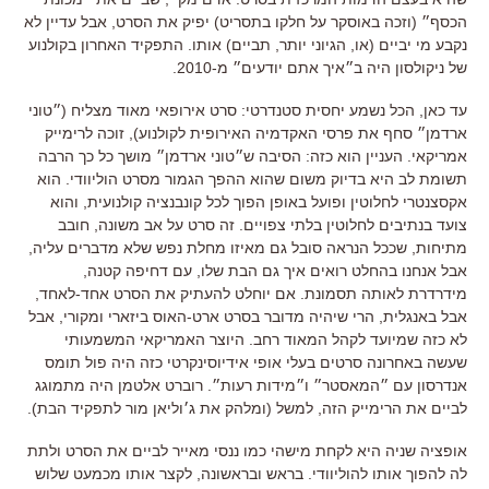
הכסף״ (וזכה באוסקר על חלקו בתסריט) יפיק את הסרט, אבל עדיין לא
נקבע מי יביים (או, הגיוני יותר, תביים) אותו. התפקיד האחרון בקולנוע
של ניקולסון היה ב״איך אתם יודעים״ מ-2010.
עד כאן, הכל נשמע יחסית סטנדרטי: סרט אירופאי מאוד מצליח (״טוני
ארדמן״ סחף את פרסי האקדמיה האירופית לקולנוע), זוכה לרימייק
אמריקאי. העניין הוא כזה: הסיבה ש״טוני ארדמן״ מושך כל כך הרבה
תשומת לב היא בדיוק משום שהוא ההפך הגמור מסרט הוליוודי. הוא
אקסצנטרי לחלוטין ופועל באופן הפוך לכל קונבנציה קולנועית, והוא
צועד בנתיבים לחלוטין בלתי צפויים. זה סרט על אב משונה, חובב
מתיחות, שככל הנראה סובל גם מאיזו מחלת נפש שלא מדברים עליה,
אבל אנחנו בהחלט רואים איך גם הבת שלו, עם דחיפה קטנה,
מידרדרת לאותה תסמונת. אם יוחלט להעתיק את הסרט אחד-לאחד,
אבל באנגלית, הרי שיהיה מדובר בסרט ארט-האוס ביזארי ומקורי, אבל
לא כזה שמיועד לקהל המאוד רחב. היוצר האמריקאי המשמעותי
שעשה באחרונה סרטים בעלי אופי אידיוסינקרטי כזה היה פול תומס
אנדרסון עם ״המאסטר״ ו״מידות רעות״. רוברט אלטמן היה מתמוגג
לביים את הרימייק הזה, למשל (ומלהק את ג׳וליאן מור לתפקיד הבת).
אופציה שניה היא לקחת מישהי כמו ננסי מאייר לביים את הסרט ולתת
לה להפוך אותו להוליוודי. בראש ובראשונה, לקצר אותו מכמעט שלוש