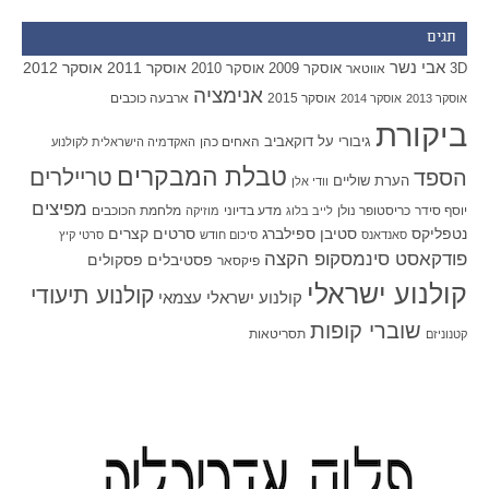
תגים
אבי נשר
אוסקר 2011
אוסקר 2012
אוסקר 2009
אוסקר 2010
3D
אווטאר
אנימציה
אוסקר 2015
ארבעה כוכבים
אוסקר 2013
אוסקר 2014
ביקורת
גיבורי על
דוקאביב
האחים כהן
האקדמיה הישראלית לקולנוע
טבלת המבקרים
טריילרים
הספד
הערת שוליים
וודי אלן
מפיצים
יוסף סידר
כריסטופר נולן
מדע בדיוני
מלחמת הכוכבים
לייב בלוג
מוזיקה
סטיבן ספילברג
סרטים קצרים
נטפליקס
סאנדאנס
סיכום חודש
סרטי קיץ
פודקאסט סינמסקופ הקצה
פסטיבלים
פסקולים
פיקסאר
קולנוע ישראלי
קולנוע תיעודי
קולנוע ישראלי עצמאי
שוברי קופות
תסריטאות
קטנוניזם