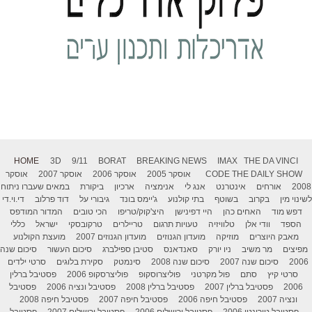
HOME
3D
9/11
BORAT
BREAKING NEWS
IMAX
THE DA VINCI
THE DAILY SHOW
CODE
אוסקר 2005
אוסקר 2006
אוסקר 2007
אוסקר
2008
אורחים
אינטרנט
אנג לי
אנימציה
ארכיון
ביקורת
במאים שעברו ניתוח
לשינוי מין
בקרוב
בשוטף
בתי קולנוע
ג'יימס בונד
גיבורי על
דוד פרלוב
די.וי.די
דפש מוד
האחים כהן
היי דפינישן
היצ'קוק/טריפו
הכי טובים
המדור המודפס
הספד
וודי אלן
טלוויזיה
טעויות תרגום
טריילרים
טרקובסקי
ישראל
כללי
מאבק היוצרים
מוזיקה
מועדון הגנוזים
מועדון הגנוזים 2007
מועצת הקולנוע
מפיצים
מר משיב
ניו יורק
סאנדאנס
סטיבן ספילברג
סיכום העשור
סיכום שנה
2006
סיכום שנה 2007
סיכום שנה 2008
סינמטק
סקירת בלוגים
סרטי ילדים
סרטי קיץ
סתם
פול מקרטני
פוליצרוסקופ
פוליצרסקופ 2006
פסטיבל ברלין
2006
פסטיבל ברלין 2007
פסטיבל ברלין 2008
פסטיבל ונציה 2006
פסטיבל
ונציה 2007
פסטיבל חיפה 2006
פסטיבל חיפה 2007
פסטיבל חיפה 2008
פסטיבל טורונטו 2006
פסטיבל ירושלים 2006
פסטיבל ירושלים 2007
פסטיבל