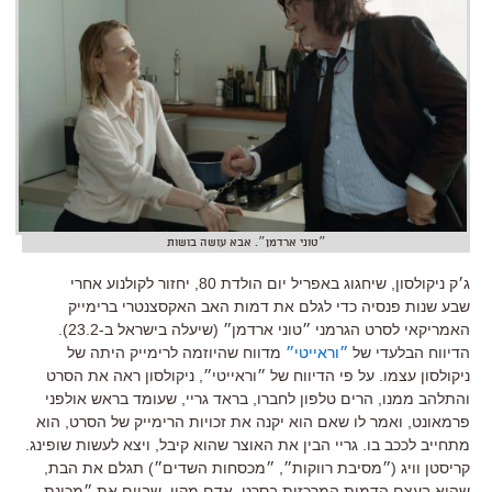
״טוני ארדמן״. אבא עושה בושות
ג׳ק ניקולסון, שיחגוג באפריל יום הולדת 80, יחזור לקולנוע אחרי
שבע שנות פנסיה כדי לגלם את דמות האב האקסצנטרי ברימייק
האמריקאי לסרט הגרמני ״טוני ארדמן״ (שיעלה בישראל ב-23.2).
הדיווח הבלעדי של
״וראייטי״
מדווח שהיוזמה לרימייק היתה של
ניקולסון עצמו. על פי הדיווח של ״וראייטי״, ניקולסון ראה את הסרט
והתלהב ממנו, הרים טלפון לחברו, בראד גריי, שעומד בראש אולפני
פרמאונט, ואמר לו שאם הוא יקנה את זכויות הרימייק של הסרט, הוא
מתחייב לככב בו. גריי הבין את האוצר שהוא קיבל, ויצא לעשות שופינג.
קריסטן וויג (״מסיבת רווקות״, ״מכסחות השדים״) תגלם את הבת,
שהיא בעצם הדמות המרכזית בסרט. אדם מקיי, שביים את ״מכונת