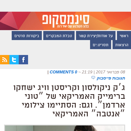
ראשי
על אודות/יצירת קשר
טבלת המבקרים
ביקורות סרטים
הרצאות
תסריט.ים
08 פברואר 2017 | 21:19
~
0 COMMENTS
|
תגובות פייסבוק
ג׳ק ניקולסון וקריסטן וויג ישחקו
ברימייק האמריקאי של ״טוני
ארדמן״. וגם: הסתיימו צילומי
״אנטבה״ האמריקאי