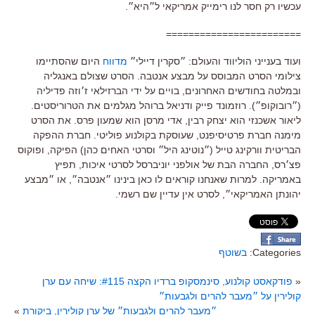
עכשיו רק חסר לנו רימייק אמריקאי ל״היא״.
========================
ועוד בענייני הוליווד והעולם: ״סקרין דיילי״
מדווח
היום שהסתיימו
צילומי הסרט המבוסס על מבצע אנטבה. הסרט שצולם באנגליה
ובמלטה בחודשים האחרונים, בויים על ידי הברזילאי ז׳וזה פדיליה
(״רובוקופ״). רוזמונד פייק ודניאל ברוהל מגלמים את הטרוריסטים.
ליאור אשכנזי הוא יצחק רבין, אדי מרסן הוא שמעון פרס. את הסרט
מימנה חברת פרטיסיפנט, שעוסקת בקולנוע פוליטי. חברת ההפקה
הבריטית וורקינג טייל (״נוטינג היל״ וסרטי האחים כהן) הפיקה, ופוקוס
פצ׳רס, החברה הבת של אולפני יוניברסל לסרטי איכות, תפיץ
באמריקה. למרות שאנחנו קוראים לו כאן בינינו ״אנטבה״, או ״מבצע
יהונתן האמריקאי״, לסרט אין עדיין שם רשמי.
Categories:
בשוטף
«
פודקאסט קולנוע, סינמסקופ ברדיו הקצה #115: שיחה עם ערן
קולירין על ״מעבר להרים ולגבעות״
״מעבר להרים ולגבעות״ של ערן קולירין, ביקורת
»