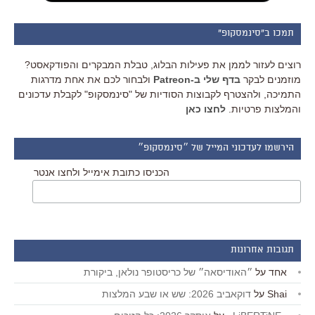
תמכו ב"סינמסקופ"
רוצים לעזור לממן את פעילות הבלוג, טבלת המבקרים והפודקאסט?
מוזמנים לבקר
בדף שלי ב-Patreon
ולבחור לכם את אחת מדרגות
התמיכה, ולהצטרף לקבוצות הסודיות של "סינמסקופ" לקבלת עדכונים
והמלצות פרטיות.
לחצו כאן
הירשמו לעדכוני המייל של ״סינמסקופ״
הכניסו כתובת אימייל ולחצו אנטר
תגובות אחרונות
אחד
על
״האודיסאה״ של כריסטופר נולאן, ביקורת
Shai
על
דוקאביב 2026: שש או שבע המלצות