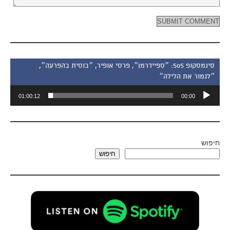
סינמסקופ 505: ״ספיידרמן״, פרסי אופיר, ״בוסית בהפרעה״,
״לגמור את הלילה״
נגן
01:00:12
00:00
אודיו
חיפוש
חיפוש