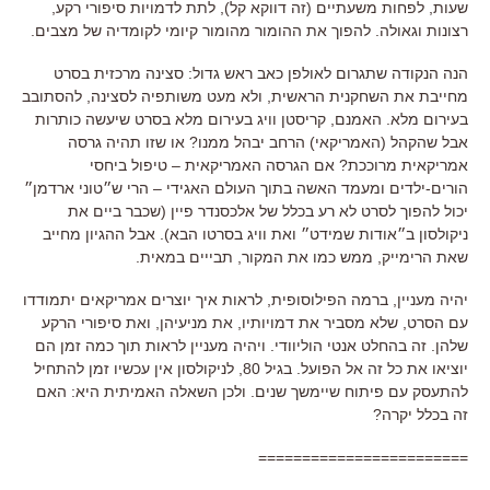
שעות, לפחות משעתיים (זה דווקא קל), לתת לדמויות סיפורי רקע,
רצונות וגאולה. להפוך את ההומור מהומור קיומי לקומדיה של מצבים.
הנה הנקודה שתגרום לאולפן כאב ראש גדול: סצינה מרכזית בסרט
מחייבת את השחקנית הראשית, ולא מעט משותפיה לסצינה, להסתובב
בעירום מלא. האמנם, קריסטן וויג בעירום מלא בסרט שיעשה כותרות
אבל שהקהל (האמריקאי) הרחב יבהל ממנו? או שזו תהיה גרסה
אמריקאית מרוככת? אם הגרסה האמריקאית – טיפול ביחסי
הורים-ילדים ומעמד האשה בתוך העולם האגידי – הרי ש״טוני ארדמן״
יכול להפוך לסרט לא רע בכלל של אלכסנדר פיין (שכבר ביים את
ניקולסון ב״אודות שמידט״ ואת וויג בסרטו הבא). אבל ההגיון מחייב
שאת הרימייק, ממש כמו את המקור, תבייים במאית.
יהיה מעניין, ברמה הפילוסופית, לראות איך יוצרים אמריקאים יתמודדו
עם הסרט, שלא מסביר את דמויותיו, את מניעיהן, ואת סיפורי הרקע
שלהן. זה בהחלט אנטי הוליוודי. ויהיה מעניין לראות תוך כמה זמן הם
יוציאו את כל זה אל הפועל. בגיל 80, לניקולסון אין עכשיו זמן להתחיל
להתעסק עם פיתוח שיימשך שנים. ולכן השאלה האמיתית היא: האם
זה בכלל יקרה?
========================