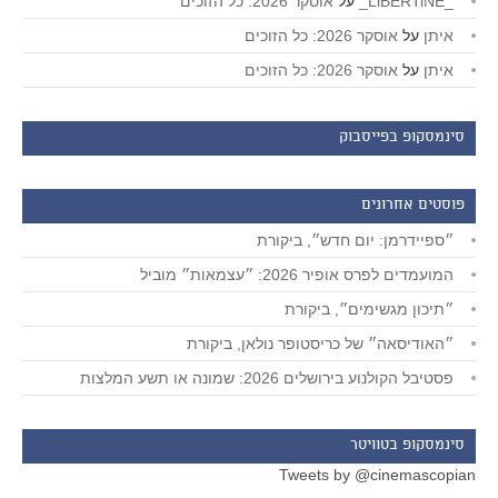
_LiBERTiNE_
על
אוסקר 2026: כל הזוכים
איתן
על
אוסקר 2026: כל הזוכים
איתן
על
אוסקר 2026: כל הזוכים
סינמסקופ בפייסבוק
פוסטים אחרונים
״ספיידרמן: יום חדש״, ביקורת
המועמדים לפרס אופיר 2026: ״עצמאות״ מוביל
״תיכון מגשימים״, ביקורת
״האודיסאה״ של כריסטופר נולאן, ביקורת
פסטיבל הקולנוע בירושלים 2026: שמונה או תשע המלצות
סינמסקופ בטוויטר
Tweets by @cinemascopian