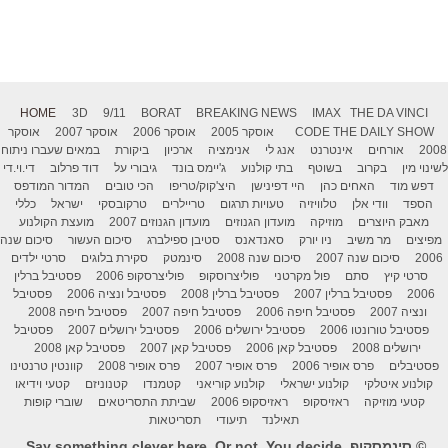
HOME
3D
9/11
BORAT
BREAKING NEWS
IMAX
THE DA VINCI
THE DAILY SHOW
CODE
אוסקר 2005
אוסקר 2006
אוסקר 2007
אוסקר
2008
אורחים
אינטרנט
אנג לי
אנימציה
ארכיון
ביקורת
במאים שעברו ניתוח
לשינוי מין
בקרוב
בשוטף
בתי קולנוע
ג'יימס בונד
גיבורי על
דוד פרלוב
די.וי.די
דפש מוד
האחים כהן
היי דפינישן
היצ'קוק/טריפו
הכי טובים
המדור המודפס
הספד
וודי אלן
טלוויזיה
טעויות תרגום
טריילרים
טרקובסקי
ישראל
כללי
מאבק היוצרים
מוזיקה
מועדון הגנוזים
מועדון הגנוזים 2007
מועצת הקולנוע
מפיצים
מר משיב
ניו יורק
סאנדאנס
סטיבן ספילברג
סיכום העשור
סיכום שנה
2006
סיכום שנה 2007
סיכום שנה 2008
סינמטק
סקירת בלוגים
סרטי ילדים
סרטי קיץ
סתם
פול מקרטני
פוליצרוסקופ
פוליצרסקופ 2006
פסטיבל ברלין
2006
פסטיבל ברלין 2007
פסטיבל ברלין 2008
פסטיבל ונציה 2006
פסטיבל
ונציה 2007
פסטיבל חיפה 2006
פסטיבל חיפה 2007
פסטיבל חיפה 2008
פסטיבל טורונטו 2006
פסטיבל ירושלים 2006
פסטיבל ירושלים 2007
פסטיבל
ירושלים 2008
פסטיבל קאן 2006
פסטיבל קאן 2007
פסטיבל קאן 2008
פסטיבלים
פרס אופיר 2006
פרס אופיר 2007
פרס אופיר 2008
קוונטין טרנטינו
קולנוע איטלקי
קולנוע ישראלי
קולנוע קוריאני
קטמנדו
קטנוניזם
קטעי וידיאו
קטעי מוזיקה
ראזיסקופ
ראזיסקופ 2006
שביתת התסריטאים
שוברי קופות
תאילנד
תיעודי
תסריטאות
© סינמסקופ. Say something clever here. Or not. You decide.