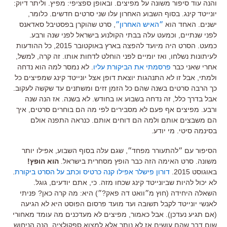
והנה עוד סיפור משונה על מפיצים. ובאופן ספציפי: מפיץ. וליתר דיוק:
יונייטד קינג. בסוף השבוע האחרון עלו שני סרטים חדשים. כלומר,
ישנים. האחד הוא
״האיש האחרון״
, סרט שהוקרן בפסטיבל סאדאנס
לפני שנתיים, וכמעט עלה בבתי הקולנוע בישראל לפני שנה ורבע.
כמעט. הסרט היה מיועד להפצה בארץ באוקטובר 2015, כל ההודעות
לעיתונות נשלחו, ואז יומיים לפני הוחלט לדחות אותו. זה קרה, למשל,
אחרי שאני כבר
פרסמתי את הביקורת עליו
. לא נמסר למה הוא נדחה
ולמתי, אבל זו לא התנהגות יוצאת דופן אצל יונייטד קינג שמפיצים כל
כך הרבה סרטים בשנה שהם כל הזמן זזים ומשתנים עד שקשה לעקוב.
אבל בדרך כלל, זה נדחה בשבוע או בחודש. לא בשנה. אז הנה שנה
ורבע. מפיצים אף פעם לא מסבירים לפי מה הם בוחרים סרטים, איך
הם משבצים אותם ולמה הם דוחים אותם. כנראה התפנה אולם
בסינמה סיטי. מי יודע.
הסיפור עם ״להתעורר מפחד״, שגם עלה בסוף השבוע, אפילו יותר
משונה. סרט האימה הזה כבר הופץ מסחרית בישראל.
הוא הופץ!
באוגוסט 2015.
דורון פישלר אפילו קנה כרטיס וכתב על הסרט ביקורת
.
לא יכול להיות שביונייטד קינג שכחו מזה. כי, אתם יודעים, גוגל.
השאלה היחידה (חוץ מ״וואט דה פאק?״) היא: מה קרה כאן? פניתי
לאנשי יונייטד לקבל תשובה ועד מועד פרסום הפוסט היא לא הגיעה
(אם תגיע נעדכן). אבל כאמור, מפיצים לא מעדכנים מה עומד מאחורי
שום דבר שהם עושים אז לא נותר אלא למצוא ספקולציה. הנה הניחוש