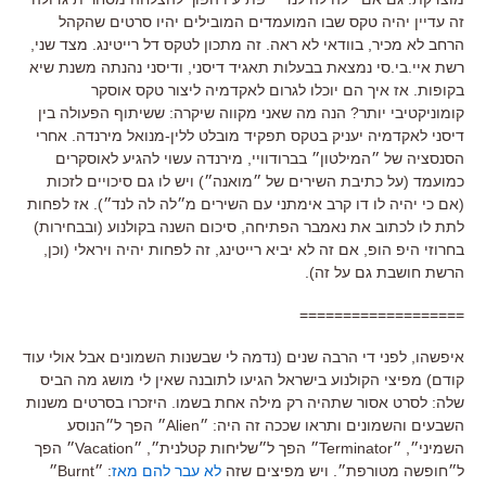
זה עדיין יהיה טקס שבו המועמדים המובילים יהיו סרטים שהקהל
הרחב לא מכיר, בוודאי לא ראה. זה מתכון לטקס דל רייטינג. מצד שני,
רשת איי.בי.סי נמצאת בבעלות תאגיד דיסני, ודיסני נהנתה משנת שיא
בקופות. אז איך הם יוכלו לגרום לאקדמיה ליצור טקס אוסקר
קומוניקטיבי יותר? הנה מה שאני מקווה שיקרה: ששיתוף הפעולה בין
דיסני לאקדמיה יעניק בטקס תפקיד מובלט ללין-מנואל מירנדה. אחרי
הסנסציה של ״המילטון״ בברודוויי, מירנדה עשוי להגיע לאוסקרים
כמועמד (על כתיבת השירים של ״מואנה״) ויש לו גם סיכויים לזכות
(אם כי יהיה לו דו קרב אימתני עם השירים מ״לה לה לנד״). אז לפחות
לתת לו לכתוב את נאמבר הפתיחה, סיכום השנה בקולנוע (ובבחירות)
בחרוזי היפ הופ, אם זה לא יביא רייטינג, זה לפחות יהיה ויראלי (וכן,
הרשת חושבת גם על זה).
===================
איפשהו, לפני די הרבה שנים (נדמה לי שבשנות השמונים אבל אולי עוד
קודם) מפיצי הקולנוע בישראל הגיעו לתובנה שאין לי מושג מה הביס
שלה: לסרט אסור שתהיה רק מילה אחת בשמו. היזכרו בסרטים משנות
השבעים והשמונים ותראו שככה זה היה: ״Alien״ הפך ל״הנוסע
השמיני״, ״Terminator״ הפך ל״שליחות קטלנית״, ״Vacation״ הפך
ל״חופשה מטורפת״. ויש מפיצים שזה
לא עבר להם מאז
: ״Burnt״