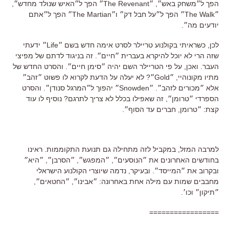
הפך ל״משחק באש״, ״The Revenant״ הפך ל״האיש שנולד מחדש״,
״The Walk״ הפך ל״על חבל דק״ ו״The Martian״ הפך ל״אתם
יודעים מה״.
לכן, כשראיתי בקולנוע טריילר לסרט אימה חדש בשם ״Life״ ידעתי
שזה הרי לא יוכל להיקרא בעברית ״חיים״. זה בניגוד לדתם של מפיצי
העבר. ואכן, על פי הטריילר השם יהיה ״סימן חיים״. והסרט החדש של
מתיו מקונוהיי, ״Gold״? לא יעלה על הדעת לקרוא לו פשוט ״זהב״
אלא ״מכורים לזהב״. ״Snowden״ יהפוך ל״המרגל סנודן״. והסרט
הספרדי ״טרומן״, זה שאפילו בכלל לא צריך לתרגם? נוסיף לו עוד
קצת: ״טרומן, חברים עד הסוף״.
למרבה המזל, במקביל לזה מתחילה גם תנועת התקוממות. ראינו
בחודשים האחרונים את ״הנוסעים״, ״המפגש״, ״הסרבן״, ״היא״
ובקרוב את ״המייסד״. ובעיקר, נדמה שיוצרי הקולנוע הישראלי
מחבבים שמות עם מילה אחת באחרונה: ״אבינו״, ״החטאים״,
״תיקון״ וכו׳.
=================