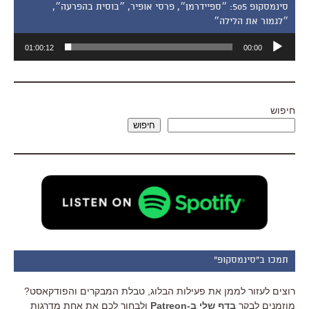
סינמסקופ 505: ״ספיידרמן״, פרסי אופיר, ״בוסית בהפרעה״,
״לגמור את הלילה״
נגן
01:00:12
00:00
אודיו
חיפוש
חיפוש
תמכו ב"סינמסקופ"
רוצים לעזור לממן את פעילות הבלוג, טבלת המבקרים והפודקאסט?
מוזמנים לבקר
בדף שלי ב-Patreon
ולבחור לכם את אחת מדרגות