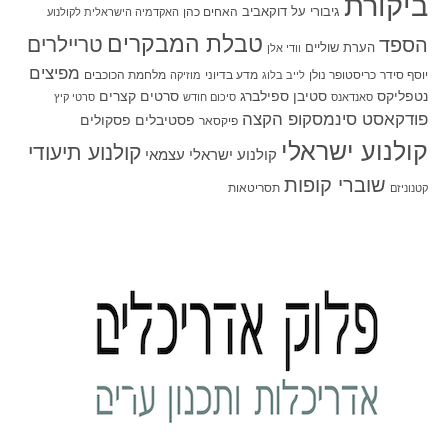
ביקורת
גיבורי על
דוקאביב
האחים כהן
האקדמיה הישראלית לקולנוע
טבלת המבקרים
טריילרים
הספד
הערת שוליים
וודי אלן
מפיצים
יוסף סידר
כריסטופר נולן
מדע בדיוני
מלחמת הכוכבים
לייב בלוג
מוזיקה
סטיבן ספילברג
סרטים קצרים
נטפליקס
סאנדאנס
סיכום חודש
סרטי קיץ
פודקאסט סינמסקופ הקצה
פסטיבלים
פסקולים
פיקסאר
קולנוע ישראלי
קולנוע תיעודי
קולנוע ישראלי עצמאי
שוברי קופות
תסריטאות
קטנוניזם