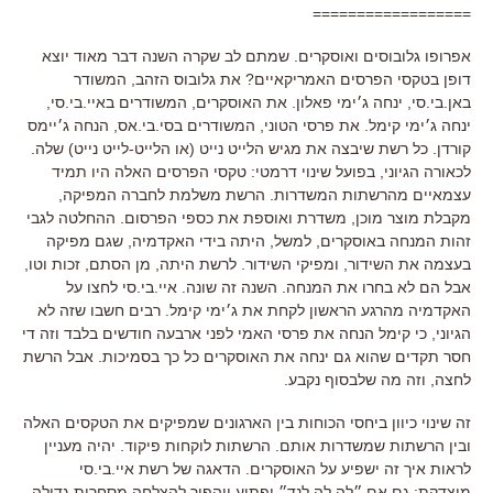
==================
אפרופו גלובוסים ואוסקרים. שמתם לב שקרה השנה דבר מאוד יוצא
דופן בטקסי הפרסים האמריקאיים? את גלובוס הזהב, המשודר
באן.בי.סי, ינחה ג׳ימי פאלון. את האוסקרים, המשודרים באיי.בי.סי,
ינחה ג׳ימי קימל. את פרסי הטוני, המשודרים בסי.בי.אס, הנחה ג׳יימס
קורדן. כל רשת שיבצה את מגיש הלייט נייט (או הלייט-לייט נייט) שלה.
לכאורה הגיוני, בפועל שינוי דרמטי: טקסי הפרסים האלה היו תמיד
עצמאיים מהרשתות המשדרות. הרשת משלמת לחברה המפיקה,
מקבלת מוצר מוכן, משדרת ואוספת את כספי הפרסום. ההחלטה לגבי
זהות המנחה באוסקרים, למשל, היתה בידי האקדמיה, שגם מפיקה
בעצמה את השידור, ומפיקי השידור. לרשת היתה, מן הסתם, זכות וטו,
אבל הם לא בחרו את המנחה. השנה זה שונה. איי.בי.סי לחצו על
האקדמיה מהרגע הראשון לקחת את ג׳ימי קימל. רבים חשבו שזה לא
הגיוני, כי קימל הנחה את פרסי האמי לפני ארבעה חודשים בלבד וזה די
חסר תקדים שהוא גם ינחה את האוסקרים כל כך בסמיכות. אבל הרשת
לחצה, וזה מה שלבסוף נקבע.
זה שינוי כיוון ביחסי הכוחות בין הארגונים שמפיקים את הטקסים האלה
ובין הרשתות שמשדרות אותם. הרשתות לוקחות פיקוד. יהיה מעניין
לראות איך זה ישפיע על האוסקרים. הדאגה של רשת איי.בי.סי
מוצדקת: גם אם ״לה לה לנד״ יפתיע ויהפוך להצלחה מסחרית גדולה