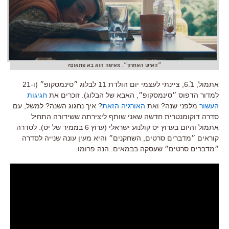
״האיש האחרון״. מאיפה הוא בא פתאום?
אתמול, 6.1ֿ, ציינתי לעצמי יום הולדת 11 לבלוג ״סינמסקופ״ (ו-21
למדור הדפוס ״סינמסקופ״, האבא של הבלוג). זוכרים את
חגיגות
העשור
מלפני שנה? ואת
האורגיה הזאת
? איך נחגוג השנה? למשל, עם
סדרה דוקומנטרית חדשה שאני שותף ליצירתה ששידורה התחיל
אתמול והיום בערוץ יס קולנוע ישראלי (ערוץ 6 בממיר של יס). לסדרה
קוראים ״מדברים סרטים, השחקנים״ והיא מעין עונה שנייה לסדרה
״מדברים סרטים״ שעסקה בבמאים. הנה פרומו: