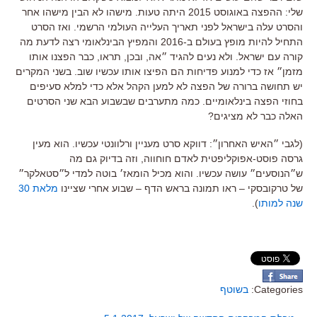
שלי: ההפצה באוגוסט 2015 היתה טעות. מישהו לא הבין מישהו אחר
והסרט עלה בישראל לפני תאריך העלייה העולמי הרשמי. ואז הסרט
התחיל להיות מופץ בעולם ב-2016 והמפיץ הבינלאומי רצה לדעת מה
קורה עם ישראל. ולא נעים להגיד ״אה, ובכן, תראו, כבר הפצנו אותו
מזמן״ אז כדי למנוע פדיחות הם הפיצו אותו עכשיו שוב. בשני המקרים
יש תחושה ברורה של הפצה לא למען הקהל אלא כדי למלא סעיפים
בחוזי הפצה בינלאומיים. כמה מתערבים שבשבוע הבא שני הסרטים
האלה כבר לא מציגים?
(לגבי ״האיש האחרון״: דווקא סרט מעניין ורלוונטי עכשיו. הוא מעין
גרסה פוסט-אפוקליפטית לאדם חוחווה, וזה בדיוק גם מה
ש״הנוסעים״ עושה עכשיו. והוא מכיל הומאז׳ בוטה למדי ל״סטאלקר״
של טרקובסקי – ראו תמונה בראש הדף – שבוע אחרי שציינו
מלאת 30
שנה למותו
).
Categories:
בשוטף