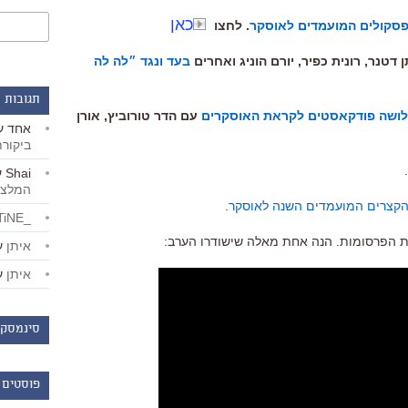
כאן
סקולים המועמדים לאוסקר
. לחצו
בעד ונגד ״לה לה
תגובות 
ושה פודקאסטים לקראת האוסקרים
עם הדר טורוביץ, אורן
אחד
ע
ביקור
.
Shai
ע
המלצו
קצרים המועמדים השנה לאוסקר
.
_LiBERTiNE_
את הפרסומות. הנה אחת מאלה שישודרו הערב:
איתן
ע
איתן
ע
סינמסקו
פוסטים 