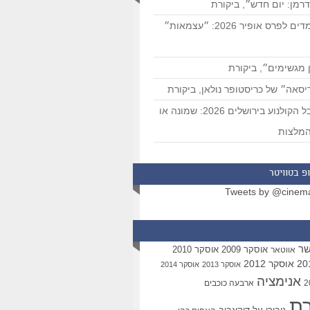
רמן: יום חדש״, ביקורת
המועמדים לפרס אופיר 2026: ״עצמאות״
 מגשימים״, ביקורת
סאה״ של כריסטופר נולאן, ביקורת
פסטיבל הקולנוע בירושלים 2026: שמונה או
מלצות
פ בטוויטר
Tweets by @cinem
שר
אוסקר 2009
אוסקר 2010
אווטאר
אוסקר 2012
אוסקר 2013
אוסקר 2014
אנימציה
ארבעה כוכבים
רת