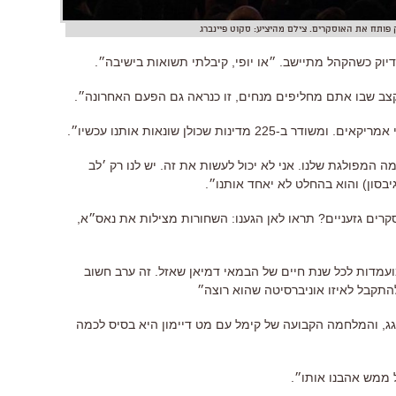
 פותח את האוסקרים. צילם מהיציע: סקוט פיינברג
קצב שבו אתם מחליפים מנחים, זו כנראה גם הפעם האחרונה״.
 מדינות שכולן שונאות אותנו עכשיו״.
 המפולגת שלנו. אני לא יכול לעשות את זה. יש לנו רק ׳לב
בסון) והוא בהחלט לא יאחד אותנו״.
קרים גזעניים? תראו לאן הגענו: השחורות מצילות את נאס״א,
עמד ל-14 אוסקרים. מועמדות לכל שנת חיים של הבמאי דמיאן שאזל. זה ערב חשוב
להתקבל לאיזו אוניברסיטה שהוא רוצה״
-גג, והמלחמה הקבועה של קימל עם מט דיימון היא בסיס לכמה
ל ממש אהבנו אותו״.