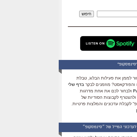
להגביר
או
חיפוש
להנמיך
עוצמת
שמע.
סינמסקופ"
ור לממן את פעילות הבלוג, טבלת
והפודקאסט? מוזמנים לבקר
בדף שלי
ולבחור לכם את אחת מדרגות
ולהצטרף לקבוצות הסודיות של
" לקבלת עדכונים והמלצות פרטיות.
לעדכוני המייל של ״סינמסקופ״