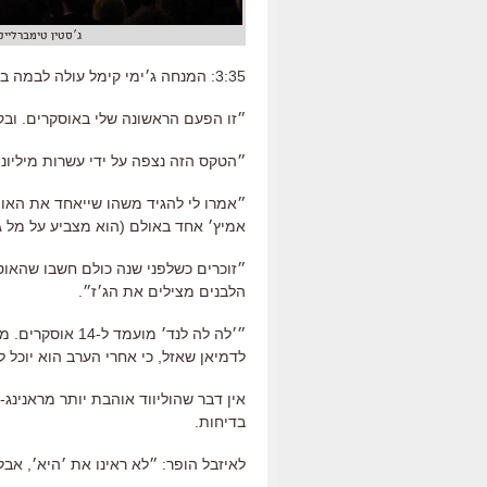
ג׳סטין טימברלייק
3:35: המנחה ג׳ימי קימל עולה לבמה בדיוק כשהקהל מתיישב. ״או יופי, קיבלתי תשואות בישיבה״.
״זו הפעם הראשונה שלי באוסקרים. וב
״הטקס הזה נצפה על ידי עשרות מיליוני אמריקאים. ומשודר ב-225
״אמרו לי להגיד משהו שייאחד את האומה
אמיץ׳ אחד באולם (הוא מצביע על מל גי
״זוכרים כשלפני שנה כולם חשבו שהאוס
הלבנים מצילים את הג׳ז״.
״׳לה לה לנד׳ מו
לדמיאן שאזל, כי אחרי הערב הוא יוכל 
אין דבר שהוליווד אוהבת יותר מראנינג
בדיחות.
לאיזבל הופר: ״לא ראינו את ׳היא׳, אב