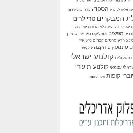
גיבורי על
דוקאביב
האחים כהן
הספד
הערת שוליים
שראלית לקולנוע
וודי
ת המבקרים
טריילרים
ריסטופר נולן
מדע בדיוני
לייב בלוג
מוזיקה
מפיצים
סטיבן
נטפליקס
כבים
סאנדאנס
סרטים קצרים
יכום חודש
סרטי קיץ
 סינמסקופ הקצה
פיקסאר
קולנוע ישראלי
פסקולים
קולנוע תיעודי
שראלי עצמאי
ברי קופות
תסריטאות