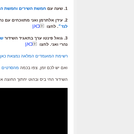
1. שעה עם
חמשת השירים וחמשת הפ
2. עידן אלתרמן ואני מתווכחים עם נתן דטנר, רונית כפיר, יורם הוניג ואחרים
כאן
לנד״
. לחצו
3. גואל פינטו ערך בתאגיד השידור
של
כאן
נהרי ואני. לחצו
רשימת המועמדים המלאה נמצאת כאן
ואם יש לכם זמן, צפו בכמה
מהסרטים ה
השידור החי ביס ובהוט יחתוך החוצה 