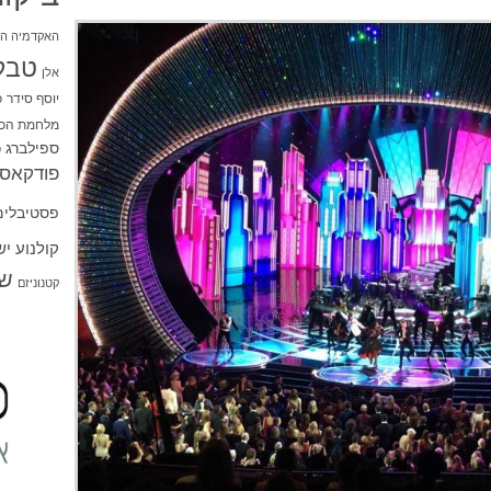
האקדמיה הי
טבל
אלן
יוסף סידר
כ
מלחמת הכו
ספילברג
ס
פודקאסט
פסטיבלים
קולנוע י
שו
קטנוניזם