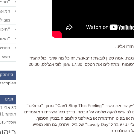
״ספייד
מוביל
״תיכון
״האודי
תשע ה
תנגנת. אמה סטון לובשת ז׳יבאנשי, זה כל מה שאני יכול להגיד
לכם שלמדתי ממנה. ועכשיו יוצאים לפרסומות ומתחילים את הטקס. 17:30 שעון לוס אנג׳לס, 20:30
סינמסקו
ascopian
תגים
3:30: השואו מתחיל עם ג׳סטין טימברלייק שר את השיר ״Can't Stop This Feeling״ מתוך ״טרולים״
אבי נ
3D
ים לב שיש להקה שלמה על הבמה. בדרך כלל השירים המועמדים
אוסקר 2011
או בפיט התזמורת או באולפני קולומביה בבניין הסמוך.
אוסקר 2015
האוסקרים עושים גראמי. מגניב דווקא. ג׳יי.טי עובר ל״Lovely Day״ של ביל וויתרס, גם הוא מופיע
ביקו
ל בהחלט חם.