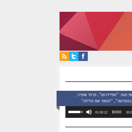
סינמסקופ 505: ״ספיידרמן״, פרסי אופיר,
בהפרעה״, ״לגמור את הלילה״
השתמש
01:00:12
00:
במקש
למעלה/למטה
כדי