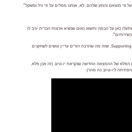
 על פי מוצאם והגזע שלהם. לא, אנחנו מפלים על פי גיל ומשקל״.
תעלו כאן על הבמה ותשאו נאום שנשיא ארצות הברית יגיב לו
בשירותים״.
״הפרס הראשון שלנו הערב הוא Supporting Actors, שזה מה שהרבה הורים עדיין עושים לשחקנים
 הפלא של ההמצאה החדשה שנקראת יו-טיוב (זה אכן פלא,
פתיחה ליו-טיוב כה מהר):