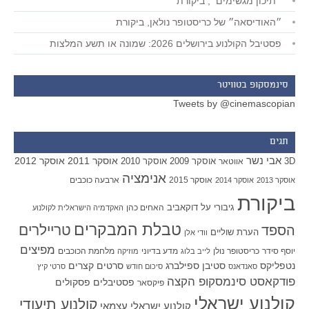
״תיכון מגשימים״, ביקורת
״האודיסאה״ של כריסטופר נולאן, ביקורת
פסטיבל הקולנוע בירושלים 2026: שמונה או תשע המלצות
סינמסקופ בטוויטר
Tweets by @cinemascopian
תגים
אבי נשר
אוסקר 2011
אוסקר 2012
אוסקר 2009
אוסקר 2010
3D
אווטאר
אנימציה
אוסקר 2015
ארבעה כוכבים
אוסקר 2013
אוסקר 2014
ביקורת
גיבורי על
דוקאביב
האחים כהן
האקדמיה הישראלית לקולנוע
טבלת המבקרים
טריילרים
הספד
הערת שוליים
וודי אלן
מפיצים
יוסף סידר
כריסטופר נולן
מדע בדיוני
מלחמת הכוכבים
לייב בלוג
מוזיקה
סטיבן ספילברג
סרטים קצרים
נטפליקס
סאנדאנס
סיכום חודש
סרטי קיץ
פודקאסט סינמסקופ הקצה
פסטיבלים
פסקולים
פיקסאר
קולנוע ישראלי
קולנוע תיעודי
קולנוע ישראלי עצמאי