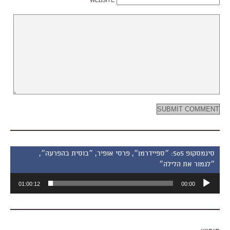
סינמסקופ 505: ״ספיידרמן״, פרסי אופיר, ״בוסית בהפרעה״,
״לגמור את הלילה״
נגן
01:00:12
00:00
אודיו