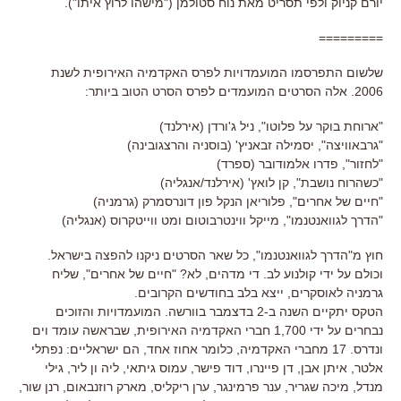
יורם קניוק ולפי תסריט מאת נוח סטולמן ("מישהו לרוץ איתו").
=========
שלשום התפרסמו המועמדויות לפרס האקדמיה האירופית לשנת
2006. אלה הסרטים המועמדים לפרס הסרט הטוב ביותר:
"ארוחת בוקר על פלוטו", ניל ג'ורדן (אירלנד)
"גרבאוויצה", יסמילה זבאניץ' (בוסניה והרצגובינה)
"לחזור", פדרו אלמודובר (ספרד)
"כשהרוח נושבת", קן לואץ' (אירלנד/אנגליה)
"חיים של אחרים", פלוריאן הנקל פון דונרסמרק (גרמניה)
"הדרך לגוואנטנמו", מייקל ווינטרבוטום ומט ווייטקרוס (אנגליה)
חוץ מ"הדרך לגוואנטנמו", כל שאר הסרטים ניקנו להפצה בישראל.
וכולם על ידי קולנוע לב. די מדהים, לא? "חיים של אחרים", שליח
גרמניה לאוסקרים, ייצא בלב בחודשים הקרובים.
הטקס יתקיים השנה ב-2 בדצמבר בוורשה. המועמדויות והזוכים
נבחרים על ידי 1,700 חברי האקדמיה האירופית, שבראשה עומד וים
ונדרס. 17 מחברי האקדמיה, כלומר אחוז אחד, הם ישראליים: נפתלי
אלטר, איתן אבן, דן פיינרו, דוד פישר, עמוס גיתאי, ליה ון ליר, גילי
מנדל, מיכה שגריר, ענר פרמינגר, ערן ריקליס, מארק רוזנבאום, רנן שור,