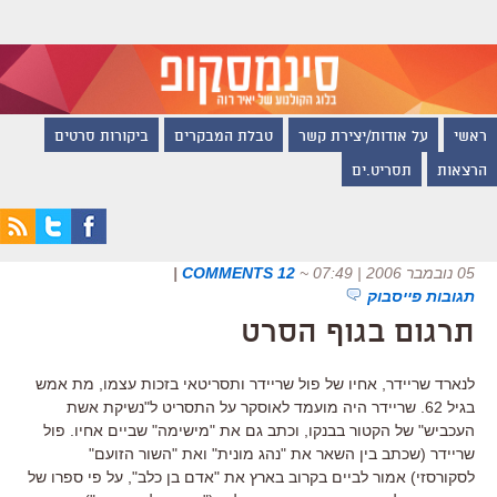
ראשי
על אודות/יצירת קשר
טבלת המבקרים
ביקורות סרטים
הרצאות
תסריט.ים
05 נובמבר 2006 | 07:49
~
12 COMMENTS
|
תגובות פייסבוק
תרגום בגוף הסרט
לנארד שריידר, אחיו של פול שריידר ותסריטאי בזכות עצמו, מת אמש
בגיל 62. שריידר היה מועמד לאוסקר על התסריט ל"נשיקת אשת
העכביש" של הקטור בבנקו, וכתב גם את "מישימה" שביים אחיו. פול
שריידר (שכתב בין השאר את "נהג מונית" ואת "השור הזועם"
לסקורסזי) אמור לביים בקרוב בארץ את "אדם בן כלב", על פי ספרו של