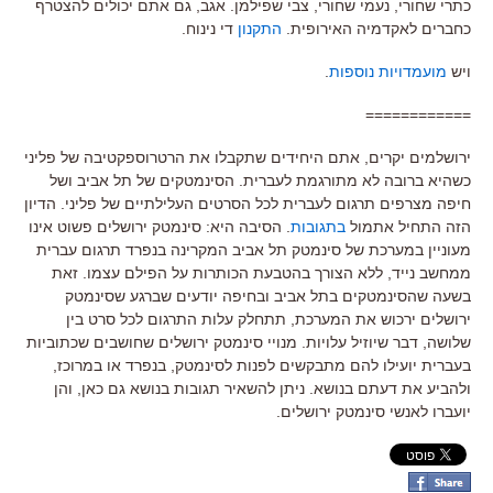
כתרי שחורי, נעמי שחורי, צבי שפילמן. אגב, גם אתם יכולים להצטרף
כחברים לאקדמיה האירופית.
התקנון
די נינוח.
ויש
מועמדויות נוספות
.
============
ירושלמים יקרים, אתם היחידים שתקבלו את הרטרוספקטיבה של פליני
כשהיא ברובה לא מתורגמת לעברית. הסינמטקים של תל אביב ושל
חיפה מצרפים תרגום לעברית לכל הסרטים העלילתיים של פליני. הדיון
הזה התחיל אתמול
בתגובות
. הסיבה היא: סינמטק ירושלים פשוט אינו
מעוניין במערכת של סינמטק תל אביב המקרינה בנפרד תרגום עברית
ממחשב נייד, ללא הצורך בהטבעת הכותרות על הפילם עצמו. זאת
בשעה שהסינמטקים בתל אביב ובחיפה יודעים שברגע שסינמטק
ירושלים ירכוש את המערכת, תתחלק עלות התרגום לכל סרט בין
שלושה, דבר שיוזיל עלויות. מנויי סינמטק ירושלים שחושבים שכתוביות
בעברית יועילו להם מתבקשים לפנות לסינמטק, בנפרד או במרוכז,
ולהביע את דעתם בנושא. ניתן להשאיר תגובות בנושא גם כאן, והן
יועברו לאנשי סינמטק ירושלים.