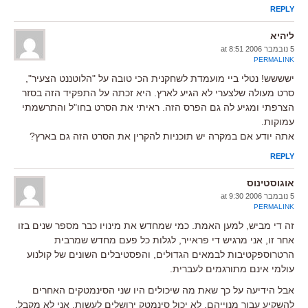
REPLY
ליהיא
5 נובמבר 2006 at 8:51
PERMALINK
ישששש! נטלי ביי מועמדת לשחקנית הכי טובה על "הלוטננט הצעיר",
סרט מעולה שלצערי לא הגיע לארץ. היא זכתה על התפקיד הזה בסזר
הצרפתי ומגיע לה גם הפרס הזה. ראיתי את הסרט בחו"ל והתרשמתי
עמוקות.
אתה יודע אם במקרה יש תוכניות להקרין את הסרט הזה גם בארץ?
REPLY
אוגוסטינוס
5 נובמבר 2006 at 9:30
PERMALINK
זה די מביש, למען האמת. כמי שמחדש את מינויו כבר מספר שנים בזו
אחר זו, אני מרגיש די פראייר, לגלות כל פעם מחדש שמרבית
הרטרוספקטיבות לבמאים הגדולים, והפסטיבלים השונים של קולנוע
עולמי אינם מתורגמים לעברית.
אבל הידיעה על כך שאת מה שיכולים היו שני הסינמטקים האחרים
להשקיע עבור מנוייהם, לא יכול סינמטק ירושלים לעשות, אני לא מקבל.