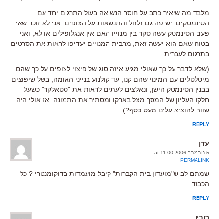
מלבד מה שיאיר כתב על חוסר הנשיאה בעול התרגום יחד עם
הסינמטקים, יש פה גם זלזול והתנשאות על הצופים. אני לא זוכר שאי
פעם הסינמטק עשה סקר בין מנוייו האם אין אנגלופילים או לא, ואני
בטוח שאם הוא יעשה זאת, מרבית המנויים יעדיפו לראות את הסרטים
בתרגום לעברית.
(שלא לדבר על כך שאולי מגיע איזה סוג של פיצוי לצופים על כך שהם
מיטלטלים עם המינוי שהם קנו, עד קולנוע בנייני האומה, בשל שיפוצים
בבנין הסינמטק הישן, ונאלצים לעתים לראות את "סטאלקר" כשעל
חלקו העליון של המסך מצל בארקו ומסתיר את התמונה. אז אולי היה
שווה להוציא עלינו מעט כסף?)
REPLY
עדן
5 נובמבר 2006 at 11:00
PERMALINK
שמתם לב ש"מועדון בית הקברות" קיבל מועמדות בדוקומנטרי ? כל
הכבוד.
REPLY
רובין