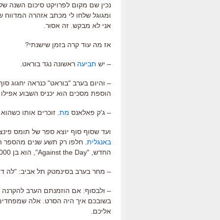
נכין שם מקום לפרויקט סיכום השנה של 2006. תתחילו להתכונן עם הסיכומים שלכם
ומגוגל שלחו לי מכתב אזהרה המדווח ש
אני לא מבקש. זה אסור.
אז מה עוד קרה בזמן שישנתי?
– יש
תביעה
ראשונה נגד בוראט.
– והיום בערב "בוראט" כנראה יחגוג סוף
הוספת מסכים הוא יכניס השבוע אפילו 
– ג'ק פאלאנס
מת
. זוכרים אותו כשהוא
ועד שסוף סוף יוצא ספר של תומס פינצ'
באנגלית
. חלפו רק תשע שנים מהספר ה
החדש, "Against the Day", הוא בן 1000 עמודים. כמעט כמו ההארי פוטר האחרון.
– מחר בערב בסינמטק תל אביב: "לה דול
– ולבסוף: אם הוזמנתם הערב להקרנה המ
בשובכם איך היה הסרט. אלה שמפחדים מ
אליכם.