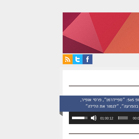
סינמסקופ 505: ״ספיידרמן״, פרסי אופיר,
בהפרעה״, ״לגמור את הלילה״
השתמש
01:00:12
00:
במקש
למעלה/למטה
כדי