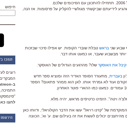
.
חיפוש
הגיע לידיעתם שביקשתי מגולשיי להקליק על פרסומות. אז הנה,
 שבוע שני
בראש
טבלת שוברי הקופות. יש אפילו סיכוי שבזכות
יותר מבשבוע שעבר, או כמעט אותו דבר.
תמכו ב"
קיבל את האוסקר
שלו? מהרגעים הגדולים של האוסקר.
רוצים לעז
ון
בעברית
, מתעורר הסופר האדיר הזה ומוציא ספר חדש
המבקרים 
קודם ועוד לא גמרתי אותו. לאן הוא ממהר פתאום? הספר
ב-Patreon
התמיכה, 
"סינמסקופ
צ'ה ויטה". הזמינו כרטיסים מראש, יהיה מלא.
לחצו כאן
וקדמת של "קזינו רויאל" עשו את הדבר הקולגיאלי, ודווחו כאן
היחצנים יכולים לעשות את זה בעילום שם. ע' וא', הכוונה
הירשמו 