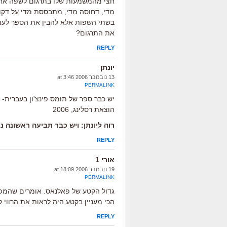
חצי מהמשמעות שלו בתרגום לשפה אחרת
מדי, דחוסה מדי, מתבססת מדי על דקוי
בשתי השפות אלא להבין את הספר לעומק
את התרגום?
REPLY
יונתן
13 נובמבר 2006 at 3:46
PERMALINK
יש כבר ספר של תומס פינצ'ון בעברית- "ה
הוצאת רסלינג, 2006
רוה ליונתן: ויש כבר תביעה ראשונה 
REPLY
אורי 1
19 נובמבר 2006 at 18:09
PERMALINK
גדול הקטע של פאלנאס. אומרים שהמפ
הכי מעניין בקטע היה לראות את הרווי קיי
REPLY