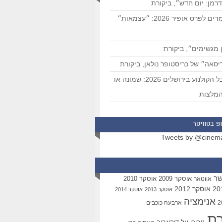
רמן: יום חדש״, ביקורת
המועמדים לפרס אופיר 2026: ״עצמאות״
 מגשימים״, ביקורת
סאה״ של כריסטופר נולאן, ביקורת
פסטיבל הקולנוע בירושלים 2026: שמונה או
מלצות
פ בטוויטר
Tweets by @cinem
שר
אוסקר 2009
אוסקר 2010
אווטאר
אוסקר 2012
אוסקר 2013
אוסקר 2014
אנימציה
ארבעה כוכבים
רת