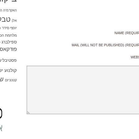
האקדמיה הי
טבל
אלן
יוסף סידר
כ
NAME (REQUI
מלחמת הכו
ספילברג
ס
MAIL (WILL NOT BE PUBLISHED) (REQUI
פודקאסט
WEB
פסטיבלים
קולנוע י
שו
קטנוניזם