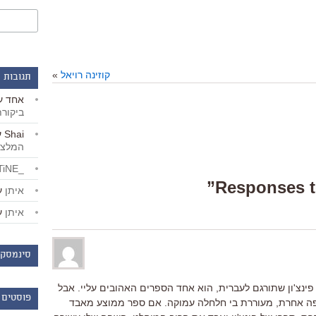
קוזינה רויאל
»
תגובות 
אחד
ע
ביקור
Shai
ע
המלצו
_LiBERTiNE_
איתן
ע
איתן
ע
סינמסקו
הספר של תומס פינצ'ון שתורגם לעברית, הוא אחד הספרים האהובים עליי. אבל
פוסטים 
פה אחרת, מעוררת בי חלחלה עמוקה. אם ספר ממוצע מאבד