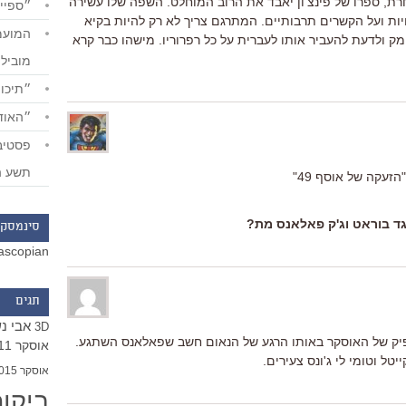
, ספרו של פינצ'ון יאבד את הרוב המוחלט. השפה שלו עשירה
״ספייד
ות ועל הקשרים תרבותיים. המתרגם צריך לא רק להיות בקיא
 ולדעת להעביר אותו לעברית על כל רפרוריו. מישהו כבר קרא
מוביל
״תיכון
״האודי
תשע ה
זעקה של אוסף 49"
נגד בוראט וג'ק פאלאנס מת?
סינמסקו
ascopian
תגים
אבי נ
3D
יק של האוסקר באותו הרגע של הנאום חשב שפאלאנס השתגע.
אוסקר 2011
טל וטומי לי ג'ונס צעירים.
אוסקר 2015
ביקו