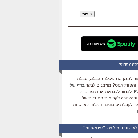
להגביר
או
חיפוש
להנמיך
עוצמת
שמע.
סינמסקופ"
ור לממן את פעילות הבלוג, טבלת
והפודקאסט? מוזמנים לבקר
בדף שלי
ולבחור לכם את אחת מדרגות
ולהצטרף לקבוצות הסודיות של
" לקבלת עדכונים והמלצות פרטיות.
לעדכוני המייל של ״סינמסקופ״