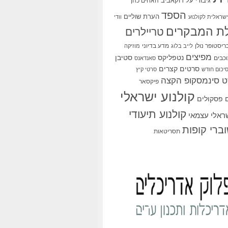
גיבורי על
דוקאביב
האחים כהן
הספד
הערת שוליים
שראלית לקולנוע
וודי
ת המבקרים
טריילרים
ריסטופר נולן
מדע בדיוני
לייב בלוג
מוזיקה
מפיצים
סטיבן
נטפליקס
כבים
סאנדאנס
סרטים קצרים
יכום חודש
סרטי קיץ
 סינמסקופ הקצה
פיקסאר
קולנוע ישראלי
פסקולים
קולנוע תיעודי
שראלי עצמאי
ברי קופות
תסריטאות