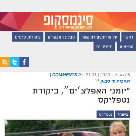
ראשי
על אודות/יצירת קשר
טבלת המבקרים
ביקורות סרטים
הרצאות
תסריט.ים
25 נובמבר 2020 | 21:01
~
0 COMMENTS
|
תגובות פייסבוק
"יומני האפלצ׳ים״, ביקורת
נטפליקס
ביקורת
נטפליקס