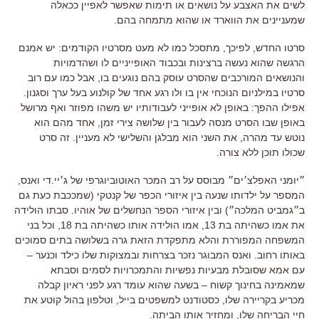
לשים את האצבע על נושאים או תימות שאפשר לאפיין ככאלה
שמעניינים את הווארד או שהוא מתמחה בהם
.
סרטו החדש
,
לפיכך
,
מתסכל כמו לא מעט מסרטיו הקודמים
:
יש אמנם
הרגשה שהוא נעשה ברצינות ובכבוד האופייניים לו ושהדמויות
והנושאים המורכבים שהסרט עוסק בהם נוגעים בו
,
אבל כמו עם רוב
סרטיו במילניום הנוכחי אין בו ולו רגע אחד של קולנוע בעל ערך וסגנון
.
אפילו ההפך
:
באופן לא אופייני לעבודותיו יש משהו מפוזר ואף מרושל
באופן שבו הסרט מנסה לעבור בין שלושה צירי זמן
,
אחד מהם הוא
נוטש עד מהרה
,
את השני הוא מבלגן והשלישי לא מעניין
.
זה סרט
שכולו תוכן ללא צורה
.
״יומני האפלצ׳ים״ מבוסס על רב המכר האוטוביוגרפי של ג׳יי
.
די ואנס
,
המספר על ילדותו שנעה בין איזורי הכפר של קנטקי
(
שמככבת כעת גם
ב״גמביט המלכה״
)
ובין איזורי הספר הנחשלים של אוהיו
.
סבתו הולידה
את אמו כשהיתה בת
13,
אמו הולידה אותו כשהיתה בת
18,
וכל בני
המשפחה המפוררת והלא מתפקדת הזאת גרה בשלושה בתים סמוכים
באותו רחוב
.
ואנס המבוגר נזכר בצרחות ובמצוקות שלו כילד וכנער –
עם אמא שסובלת מבעיות נפשיות והתמכרויות לסמים וסבתא
שמאמינה בחינוך קשוח – בשעה שהוא עומד רגע לפני ראיון קבלה
מכריע בקריירה שלו
,
כסטודנט למשפטים בייל
,
וטלפון בהול קוטע את
חיי הבריחה שלו
,
ומחזיר אותו הביתה
.