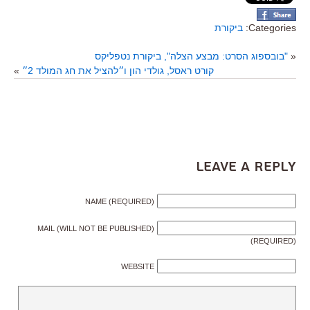
Categories:
ביקורת
«
"בובספוג הסרט: מבצע הצלה", ביקורת נטפליקס
קורט ראסל, גולדי הון ו״להציל את חג המולד 2״
»
Leave a Reply
NAME (REQUIRED)
MAIL (WILL NOT BE PUBLISHED)
(REQUIRED)
WEBSITE