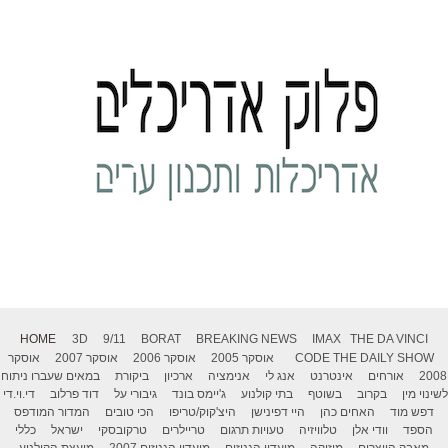
HOME
3D
9/11
BORAT
BREAKING NEWS
IMAX
THE DA VINCI
THE DAILY SHOW
CODE
אוסקר 2005
אוסקר 2006
אוסקר 2007
אוסקר
2008
אורחים
אינטרנט
אנג לי
אנימציה
ארכיון
ביקורת
במאים שעברו ניתוח
לשינוי מין
בקרוב
בשוטף
בתי קולנוע
ג'יימס בונד
גיבורי על
דוד פרלוב
די.וי.די
דפש מוד
האחים כהן
היי דפינישן
היצ'קוק/טריפו
הכי טובים
המדור המודפס
הספד
וודי אלן
טלוויזיה
טעויות תרגום
טריילרים
טרקובסקי
ישראל
כללי