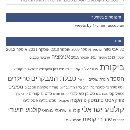
פסטיבל הקולנוע בירושלים 2026: שמונה או תשע המלצות
סינמסקופ בטוויטר
Tweets by @cinemascopian
תגים
אבי נשר
אוסקר 2011
אוסקר 2012
אוסקר 2009
אוסקר 2010
3D
אווטאר
אנימציה
אוסקר 2015
ארבעה כוכבים
אוסקר 2013
אוסקר 2014
ביקורת
גיבורי על
דוקאביב
האחים כהן
האקדמיה הישראלית לקולנוע
טבלת המבקרים
טריילרים
הספד
הערת שוליים
וודי אלן
מפיצים
יוסף סידר
כריסטופר נולן
מדע בדיוני
מלחמת הכוכבים
לייב בלוג
מוזיקה
סטיבן ספילברג
סרטים קצרים
נטפליקס
סאנדאנס
סיכום חודש
סרטי קיץ
פודקאסט סינמסקופ הקצה
פסטיבלים
פסקולים
פיקסאר
קולנוע ישראלי
קולנוע תיעודי
קולנוע ישראלי עצמאי
שוברי קופות
תסריטאות
קטנוניזם