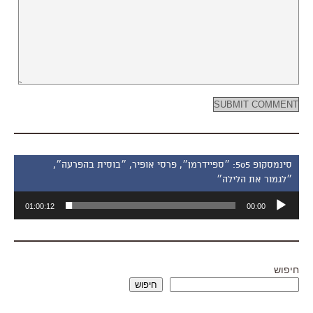
סינמסקופ 505: ״ספיידרמן״, פרסי אופיר, ״בוסית בהפרעה״,
״לגמור את הלילה״
נגן
01:00:12
00:00
אודיו
חיפוש
חיפוש