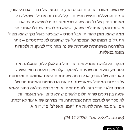
יש משהו מעורר הזדהות בסרט הזה
,
כי בסופו של דבר – גם בלי עוני
,
סמים והתעללות נפשית ופיזית – קל להזדהות עם ילד שמגלה רק
מאוחר בחיין של כל מה שהיה טראומטי בחייו למעשה עיצב את
אישיותו והפך אותו למי שהוא
,
ושהוא חב לנשים שגידלו אותו יותר
ממה שהוא מוכן להודות
.
אבל הסרט – שבעיקר כושל בכך שהוא מטיל
את גילום דמותו של המספר על שני שחקנים לא כריזמטיים – נותר
מלודרמה משפחתית שגרתית שפונה מהר מדי לצעקנות ולנקודות
מפנה בנאליות
.
מבקרי הקולנוע האמריקאים הזדרזו לנבא לגלן קלוז
,
המגלמת את
הסבתא
,
מועמדות שמינית לאוסקר
.
קלוז אכן בולטת בחצי השעה
האחרונה של הסרט
,
אבל נדמה שהתחזית הזאת אוטומטית ומבוססת
על ברירות המחדל שמאפיינות גם את הדרמטיות והאסתטיות של
הסרט הלא ייחודי הזה
.
לעומת זאת
,
איימי אדמס נפלאה בתור האמא
שנעה בין רגעים שהיא חלום לרגעים שהיא סיוט
.
שש מועמדויות
לאוסקר יש לאדמס תחת אמתחתה
,
ודי מדהים שהיא עוד לא זכתה
.
אם יש סיבה אחת לראות את ״יומני האפלצ׳ים״
,
זו היא
.
(פורסם ב״כלכליסט״, 24.11.2020)