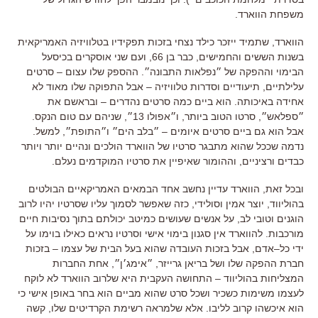
משפחת הווארד
.
הווארד
,
שתמיד ייזכר כילד נצחי בזכות תפקידיו בטלוויזיה האמריקאית
בשנות הששים והחמישים
,
כבר בן
66,
ועם שני אוסקרים בכיסעל
הבימוי וההפקה של ״נפלאות התבונה״
.
ההספק שלו עצום – סרטים
עלילתיים
,
תיעודיים וסדרות טלוויזיה – אבל התפוקה שלו מאוד לא
אחידה באיכותה
.
הוא ביים כמה סרטים נהדרים – ובראשם את
״ספלאש״
,
סרטו הטוב ביותר
,
ו״אפולו
13
״
,
שניהם עם טום הנקס
.
אבל הוא גם ביים סרטים איומים
–
״בלב הים״ ו״התופת״
,
למשל
.
נדמה שככל שהוא מתבגר סרטיו של הווארד הולכים ונהיים יותר ויותר
כבדים ורציניים
,
וההומור שאיפיין את סרטיו המוקדמים נעלם
.
ובכל זאת
,
הווארד עדיין נחשב אחד הבמאים האמריקאיים הבולטים
בהוליווד
,
יוצר אמין וסולידי
,
כזה שאפשר לסמוך עליו שסרטיו יהיו לרוב
הוגנים וטובי לב
,
על אנשים שעושים כמיטב יכולתם בתוך נסיבות חיים
מורכבות
.
להווארד אין סגנון בימוי אישי וסרטיו נראים כאילו בוימו על
ידי כל
–
אדם
,
אבל בזכות העובדה שהוא בעל הבית של עצמו – בזכות
חברת ההפקה שלו ושל בריאן גרייזר
,
״אימג׳ן״
,
אחת החברות
המצליחות בהוליווד – התחושה העקבית היא שלרוב הווארד לא לוקח
לעצמו משימות כשכיר ושכל סרט שהוא מביים הוא בחר באופן אישי כי
הוא איכשהו קרוב לליבו
.
אלא שלמראה רשימת הקרדיטים שלו
,
קשה