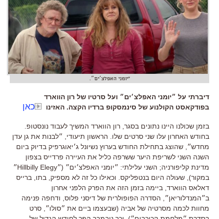
"יומני האפלצ׳ים״.
דיברתי על ״יומני האפלצ׳ים״ ועל סרטיו של רון הווארד
כאן
בפודקאסט הקולנוע של סינמסקופ ברדיו הקצה. האזינו
בזמן שכולנו היינו נתונים בסגר
,
רון הווארד המשיך לעבוד נונסטופ
.
בחודש האחרון עלו שני סרטים שלו
.
הראשון תיעודי
,
״לבנות את גן עדן
מחדש״
,
שהוצג בתחילת החודש בערוץ נשיונל ג׳יאוגרפיק בדיוק ביום
השנה
השני לשריפת היער ששרפה כליל את העיירה פרדייס בצפון
מדינת קליפורניה
;
השני עלילתי
:
״יומני האפלצ׳ים״
(
״
Hillbilly Elegy
״
במקור
),
שעולה היום בנטפליקס
.
וכאילו כל זה לא מספיק
,
בתו
,
ברייס
דאלאס הווארד
,
ביימה בזמן הזה את הפרק הלפני אחרון
ב״המנדלוריאן״
,
הסדרה הפופולרית של דיסני פלוס
,
ודחפה פנימה
מחוות לכמה מסרטיה של אביה
(
שבעצמו ביים את ״סולו״
,
סרט
בסדרת ״מלחמת הכוכבים״
).
וכך נובמבר הפך לחודש הגדול של