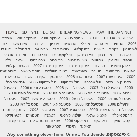
HOME
3D
9/11
BORAT
BREAKING NEWS
IMAX
THE DA VINCI
THE DAILY SHOW
CODE
אוסקר 2005
אוסקר 2006
אוסקר 2007
אוסקר
2008
אורחים
אינטרנט
אנג לי
אנימציה
ארכיון
ביקורת
במאים שעברו ניתוח
לשינוי מין
בקרוב
בשוטף
בתי קולנוע
ג'יימס בונד
גיבורי על
דוד פרלוב
די.וי.די
דפש מוד
האחים כהן
היי דפינישן
היצ'קוק/טריפו
הכי טובים
המדור המודפס
הספד
וודי אלן
טלוויזיה
טעויות תרגום
טריילרים
טרקובסקי
ישראל
כללי
מאבק היוצרים
מוזיקה
מועדון הגנוזים
מועדון הגנוזים 2007
מועצת הקולנוע
מפיצים
מר משיב
ניו יורק
סאנדאנס
סטיבן ספילברג
סיכום העשור
סיכום שנה
2006
סיכום שנה 2007
סיכום שנה 2008
סינמטק
סקירת בלוגים
סרטי ילדים
סרטי קיץ
סתם
פול מקרטני
פוליצרוסקופ
פוליצרסקופ 2006
פסטיבל ברלין
2006
פסטיבל ברלין 2007
פסטיבל ברלין 2008
פסטיבל ונציה 2006
פסטיבל
ונציה 2007
פסטיבל חיפה 2006
פסטיבל חיפה 2007
פסטיבל חיפה 2008
פסטיבל טורונטו 2006
פסטיבל ירושלים 2006
פסטיבל ירושלים 2007
פסטיבל
ירושלים 2008
פסטיבל קאן 2006
פסטיבל קאן 2007
פסטיבל קאן 2008
פסטיבלים
פרס אופיר 2006
פרס אופיר 2007
פרס אופיר 2008
קוונטין טרנטינו
קולנוע איטלקי
קולנוע ישראלי
קולנוע קוריאני
קטמנדו
קטנוניזם
קטעי וידיאו
קטעי מוזיקה
ראזיסקופ
ראזיסקופ 2006
שביתת התסריטאים
שוברי קופות
תאילנד
תיעודי
תסריטאות
© סינמסקופ. Say something clever here. Or not. You decide.