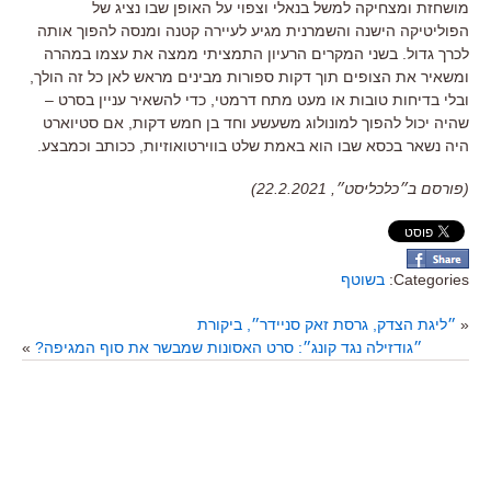
מושחזת ומצחיקה למשל בנאלי וצפוי על האופן שבו נציג של
הפוליטיקה הישנה והשמרנית מגיע לעיירה קטנה ומנסה להפוך אותה
לכרך גדול
.
בשני המקרים הרעיון התמציתי ממצה את עצמו במהרה
ומשאיר את הצופים תוך דקות ספורות מבינים מראש לאן כל זה הולך
,
ובלי בדיחות טובות או מעט מתח דרמטי
,
כדי להשאיר עניין בסרט –
שהיה יכול להפוך למונולוג משעשע וחד בן חמש דקות
,
אם סטיוארט
היה נשאר בכסא שבו הוא באמת שלט בווירטואוזיות
,
ככותב וכמבצע
.
(פורסם ב״כלכליסט״, 22.2.2021)
Categories:
בשוטף
«
״ליגת הצדק, גרסת זאק סניידר״, ביקורת
״גודזילה נגד קונג״: סרט האסונות שמבשר את סוף המגיפה?
»