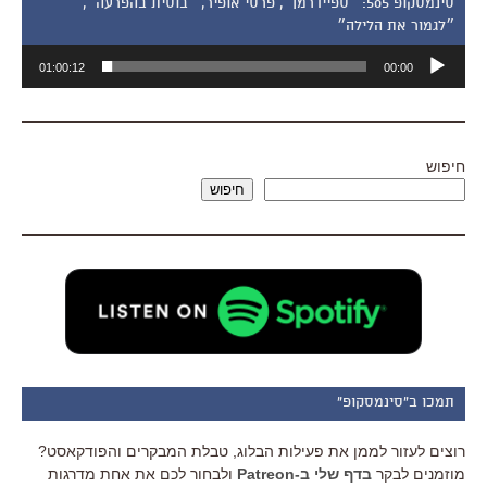
סינמסקופ 505: ״ספיידרמן״, פרסי אופיר, ״בוסית בהפרעה״,
״לגמור את הלילה״
נגן
01:00:12
00:00
אודיו
חיפוש
חיפוש
תמכו ב"סינמסקופ"
רוצים לעזור לממן את פעילות הבלוג, טבלת המבקרים והפודקאסט?
מוזמנים לבקר
בדף שלי ב-Patreon
ולבחור לכם את אחת מדרגות