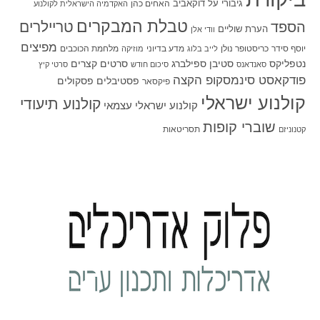
גיבורי על
דוקאביב
האחים כהן
האקדמיה הישראלית לקולנוע
טבלת המבקרים
טריילרים
הספד
הערת שוליים
וודי אלן
מפיצים
יוסף סידר
כריסטופר נולן
מדע בדיוני
מלחמת הכוכבים
לייב בלוג
מוזיקה
סטיבן ספילברג
סרטים קצרים
נטפליקס
סאנדאנס
סיכום חודש
סרטי קיץ
פודקאסט סינמסקופ הקצה
פסטיבלים
פסקולים
פיקסאר
קולנוע ישראלי
קולנוע תיעודי
קולנוע ישראלי עצמאי
שוברי קופות
תסריטאות
קטנוניזם