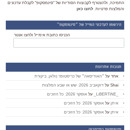
התמיכה, ולהצטרף לקבוצות הסודיות של "סינמסקופ" לקבלת עדכונים
והמלצות פרטיות.
לחצו כאן
הירשמו לעדכוני המייל של ״סינמסקופ״
הכניסו כתובת אימייל ולחצו אנטר
תגובות אחרונות
אחד
על
״האודיסאה״ של כריסטופר נולאן, ביקורת
Shai
על
דוקאביב 2026: שש או שבע המלצות
_LiBERTiNE_
על
אוסקר 2026: כל הזוכים
איתן
על
אוסקר 2026: כל הזוכים
איתן
על
אוסקר 2026: כל הזוכים
סינמסקופ בפייסבוק