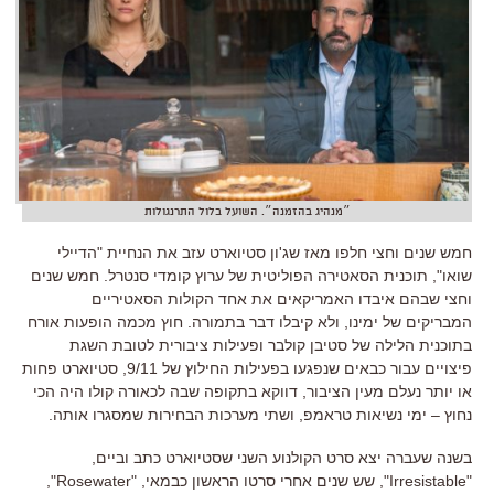
״מנהיג בהזמנה״. השועל בלול התרנגולות
ח
מש שנים וחצי חלפו מאז שג
'
ון סטיוארט עזב את הנחיית
"
הדיילי
שואו
",
תוכנית הסאטירה הפוליטית של ערוץ קומדי סנטרל
.
חמש שנים
וחצי שבהם איבדו האמריקאים את אחד הקולות הסאטיריים
המבריקים של ימינו
,
ולא קיבלו דבר בתמורה
.
חוץ מכמה הופעות אורח
בתוכנית הלילה של סטיבן קולבר ופעילות ציבורית לטובת השגת
פיצויים עבור כבאים שנפגעו בפעילות החילוץ של
9/11
,
סטיוארט פחות
או יותר נעלם מעין הציבור
,
דווקא בתקופה שבה לכאורה קולו היה הכי
נחוץ
–
ימי נשיאות טראמפ
,
ושתי מערכות הבחירות שמסגרו אותה
.
בשנה שעברה יצא סרט הקולנוע השני שסטיוארט כתב וביים
,
"
Irresistable
",
שש שנים אחרי סרטו הראשון כבמאי
, "
Rosewater
",