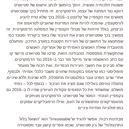
פשטות הלכותיה ואנשיה
,
הופך בהמשך לכתב אישום של סטיוארט
דווקא נגד המחנה של עצמו
,
הדמוקרטים
.
זה מתחיל בכך שסטיוארט
מאשים את הקמפיין של קלינטון ב
–
2016
בכך שלא טרח להגיע
לוויסקונסין
,
שהפכה להיות אחת המדינות שהעניקו לטראמפ את
הניצחון
,
בגלל זחיחות של מנהלי הקמפיין של המפלגה הדמוקרטית
.
זה
ממשיך בכך שסטיוארט מציג את הגיבור שלו באור ביקורתי ומנוכר כמי
שמתנשא על התושבים של העיירות הקטנות במערב התיכון
,
ומתעלם
מהעובדה שאלה האנשים האמיתיים של אמריקה
,
האנשים
שהתקשורת מפספסת
.
מהבחינה הזאת
,
סרטו של סטיוארט מיישר קו
עם כתב ההאשמה שיצר מייקל מור כבר ב
–
2016
נגד הדמוקרטים
,
שלא מבינים את תושבי העיירות הכפריות
,
ואת הכוח של מועמד
פופוליסטי כמו טראמפ במקומות שחווים משבר כלכלי אמיתי
.
ולבסוף
,
אחרי שרוב הסרט עובר בפלגמטיות מתסכלת
,
ללא שנינות וללא שיניים
,
מתגלה טוויסט בעלילה שגם מציג את הגיבור
–
בנוסף לכל
–
כפתי
מושלם
,
שמשחזר את כל הפגמים ונקודות העיוורון שהיו לו ב
–
2016
גם
בקמפיין הנוכחי
.
המסר של סטיוארט
:
הדמוקרטים מנותקים
מהאמריקאים ומתנשאים על העם
,
ואילו הרפובליקנים עסוקים
במניפולציות ואחיזת עיניים
.
מבחינות רבות
,
אפשר להגיד ש
"
Irresistable
"
הוא
"
השועל בלול
התרנגולות
"
של ג
'
ון סטיוארט
,
שכמו אפרים קישון עבר מסאטירה