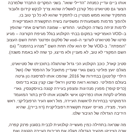
אותו ביים עדיין כמנחה
"
הדיילי שואו
".
בשני המקרים התברר שלמרבה
הצער גם סטיוארט נפל קורבן לאשליה שהוא צריך לבקש קידום ולעבור
מתפקיד שהוא ממש מצטיין בו לתפקיד שהוא לא כל כך טוב בו
,
ולהפוך מדמות משמעותית ומשפיעה בשיח התקשורת האמריקאית
לדמות זניחה בשדה הקולנועי
.
החודש
–
שמונה חודשים אחרי שהופץ
ב
–
VOD
האמריקאי במקום בבתי הקולנוע בגלל מגיפת הקורונה
–
מגיע
סרטו של סטיוארט לערוצי ה
–
vod
של סלקום ופרטנר תחת השם העצוב
"
המפתה
". ב-VOD של יס הוא עלה תחת השם ״מנהיג בהזמנה״ (גם
השם המקורי לא טוב, לא מעניין ולא מייצג,
כך שזה לא באמת משנה).
סטיב קארל
,
כוכב הקולנוע הכי גדול שהתגלה בתוכניתו של סטיוארט
,
מגלם יועץ פוליטי בשם גארי שעדיין מתאבל על ההפסד שלו
(
ושל
הילרי קלינטון
)
בבחירות של
2016
,
שהפכו אותו לפרסונה נון גרטה
בעולם הפוליטי
.
כשהוא רואה סרטון ויראלי שבו קצין צבא בדימוס
(
כריס קופר
)
מפגין מנהיגות ומצפון בעיירה קטנה בוויסקונסין
,
גארי
מחליט לקחת אותו כפרויקט אישי ולשכנע אותו לרוץ בתור המועמד
הדמוקרטי בבחירות לראשות העיירה
,
מול ראש העיר הרפובליקני
.
ראש
העיר
,
מצידו
,
מגייס יועצת תקשורת רפובליקנית
(
רוז ביירן
),
שהיא
היריבה הגדולה של הגיבור שלנו
.
מה שנראה בתחילה כמין מעשייה קולנועית לבבית בסגנון פרנק קפרה
,
שבה הציניקן מהעיר הגדולה מגלה את חביבות העיירה הקטנה ואת