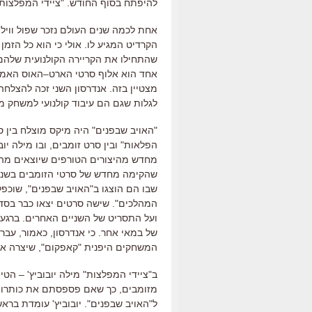
להיפתח בסוף החודש
. "
ציידי המפלצות
אחת לכמה שנים העולם נזכר שפול ווילי
הקרדיט המגיע לו
.
אולי כי הוא כל הזמן
שהתחילו את הקריירה הקולנועית שלהם
אחד הוא אלוף סרטי הארט
–
האוס האמר
מצטיין בזה
.
אנדרסון השני זכה להצלחה
לגלות שגם הם עיבוד קולנועי למשחק 
"
האויב שבפנים
"
היה מיקס מוצלח בין ס
הפלאות
"
ובין סרט זומבים
,
ובו מילה יוב
מחדש מהיצורים הטורפים שיוצאים מ
שהקימה מחדש של סרטי הזומבים בשנו
שבו הם הוצגו ב
"
האויב שבפנים
",
שוכפל
המהלכים
".
שישה סרטים יצאו כבר בס
ועל התסריט של השניים האחרים
.
ברגע 
של במאי אחר
.
כי אנדרסון
,
כאמור
,
עבר 
המשחקים היפנית
"
קאפקום
",
שיצרה א
ב
"
ציידי המפלצות
"
מילה יובוביץ
' –
הטיי
מזומבים
,
כך שאם פספסתם את כותרות 
ל
"
האויב שבפנים
".
יובוביץ
'
עומדת בראש 