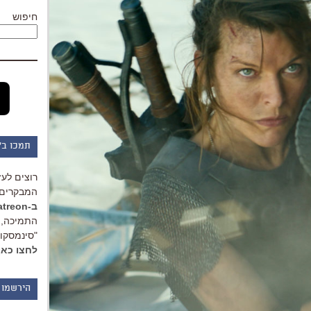
חיפוש
תמכו ב"
רוצים לעז
המבקרים 
ב-Patreon
התמיכה, 
"סינמסקופ
לחצו כאן
הירשמו 