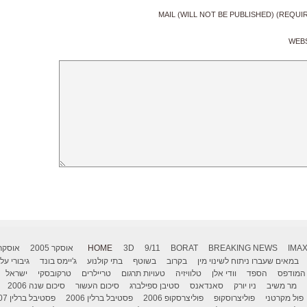
MAIL (WILL NOT BE PUBLISHED) (REQUI
WEB
IMA
BREAKING NEWS
BORAT
9/11
3D
HOME
אוסקר 2005
אוסקר 006
במאים שעברו ניתוח לשינוי מין
בקרוב
בשוטף
בתי קולנוע
ג'יימס בונד
גיבורי על
המודפס
הספד
וודי אלן
טלוויזיה
טעויות תרגום
טריילרים
טרקובסקי
ישראל
מר משיב
ניו יורק
סאנדאנס
סטיבן ספילברג
סיכום העשור
סיכום שנה 2006
פול מקרטני
פוליצרוסקופ
פוליצרסקופ 2006
פסטיבל ברלין 2006
פסטיבל ברלין 2007