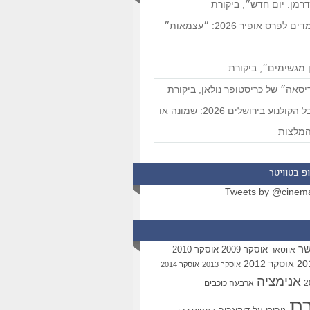
רמן: יום חדש״, ביקורת
המועמדים לפרס אופיר 2026: ״עצמאות״
 מגשימים״, ביקורת
סאה״ של כריסטופר נולאן, ביקורת
פסטיבל הקולנוע בירושלים 2026: שמונה או
מלצות
פ בטוויטר
Tweets by @cinem
שר
אוסקר 2009
אוסקר 2010
אווטאר
אוסקר 2012
אוסקר 2013
אוסקר 2014
אנימציה
ארבעה כוכבים
רת