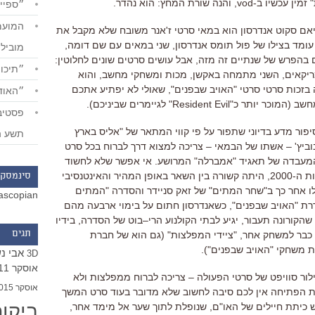
"
זמין עכשיו ב
-vod,
והנה שורת המחץ
:
הוא נהדר
.
״ספייד
אם סקוט אנדרסון הוא במאי סרטי ז
'
אנר משובח שלא מקבל את
 עומד בצילו של פול תומס אנדרסון
,
שני במאים עם שם דומה
,
מוביל
 בהפרש של שנתיים זה מזה
,
אבל עושים סרטים שונים לחלוטין
:
״תיכון
יקאים
,
השני מתמחה באקשן
,
מכות ומשחקי מחשב
,
והוא
 בזכות סרטי סרטי
"
האויב שבפנים
",
שאולי לא יפתיע אתכם
״האודי
מחשב
(
המוכר יותר כ
"Resident Evil"
לגיימרים שביניכם
).
יפור מדע בדיוני שתפור על פי קווי המתאר של
"
אליס בארץ
תשע ה
וביץ
' –
אשתו של הבמאי
–
צריכה למצוא דרך לברוח בכל סרט
המעבדה של תאגיד
"
אמברלה
"
המרושע
.
אי אפשר שלא לחשוד
ת ה
-2000,
היתה קשורה בין השאר באופן המהיר והאינטנסיבי
סינמסקו
ו אחר כך ב
"
שחר המתים
"
של זאק סניידר והסדרה
"
המתים
ascopian
דרת
"
האויב שבפנים
",
כשאנדרסון חתום על בימוי ארבעה מהם
שהקורונה תעבור
,
יגיע לבתי הקולנוע הרי
–
בוט של הסדרה
,
בידיו
תגים
כבר למשחק אחר
, "
ציידי המפלצות
" (
גם הוא של חברת
ת משחקי
"
האויב שבפנים
").
אבי נ
3D
אוסקר 2011
לור סוויפט של סרטי הפעולה
–
צריכה לברוח ממפלצות ולא
אוסקר 2015
הפתיחה אין לכם סיבה לחשוב שלא מדובר בעוד סרט המשך
ביקו
כיתת חיילים של האו
"
ם
,
שנופלת לתוך שער אל מימד אחר
,