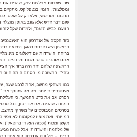
שבו שולטות מפלצות ענק
,
שהפכו את מ
ומפלצות
",
הזמין בנטפליקס
,
מתקיים במ
תחכום תסריטאי
,
אלא רק על אוקטן גבו
שום דבר חדש אלא גונב באופן מוצלח מ
הזועם
:
כביש הזעם
",
ולמרות שקל לזהות
סוד הקסם של אנדרסון הוא האינטנסיבי
הראשון היא נחבטת כהוגן ונמצאת ברצף
בריחה והישרדות עם דיאלוגים מינימליי
אתם אוהבים סרטי מכות ומרדפים
,
חפש
הראשונה שלהם יחד היה ברור איך הציע
ג
'
ה
?".
התשובה מן הסתם היתה חיובית
כמו משחקי מחשב
,
אחת לרבע שעה
,
עש
ואינטנסיבית יותר
.
וזה מה שהופך את
"
צ
הסרט וגם את סרט ההמשך
,
כי העלילה
הנקודה שהפכה את אנדרסון
,
בכל סרטיו
בסרטים המבוססים על משחקי מחשב
,
דמויותיו ואת צופיו למקומות לא צפויים
אקשן ומכות
(
וככזה הוא די ברוטאלי
)
וא
של מלחמה והישרדות
.
אבל כשזה מגיע 
הביתי
–
פול וו
.
ס אנדרסון הוא אחד הבמ