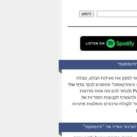
להגביר
או
חיפוש
להנמיך
עוצמת
שמע.
סינמסקופ"
ור לממן את פעילות הבלוג, טבלת
והפודקאסט? מוזמנים לבקר
בדף שלי
ולבחור לכם את אחת מדרגות
ולהצטרף לקבוצות הסודיות של
" לקבלת עדכונים והמלצות פרטיות.
לעדכוני המייל של ״סינמסקופ״