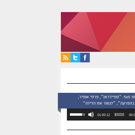
סינמסקופ 505: ״ספיידרמן״, פרסי אופיר,
בהפרעה״, ״לגמור את הלילה״
השתמש
01:00:12
00:
במקש
למעלה/למטה
כדי