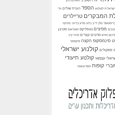
גיבורי על
דוקאביב
האחים כהן
הספד
הערת שוליים
שראלית לקולנוע
וודי
ת המבקרים
טריילרים
ריסטופר נולן
מדע בדיוני
לייב בלוג
מוזיקה
מפיצים
סטיבן
נטפליקס
כבים
סאנדאנס
סרטים קצרים
יכום חודש
סרטי קיץ
 סינמסקופ הקצה
פיקסאר
קולנוע ישראלי
פסקולים
קולנוע תיעודי
שראלי עצמאי
ברי קופות
תסריטאות