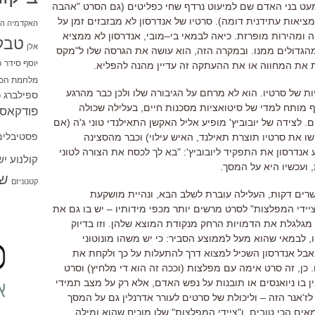
עט בני האדם שם למיעוט נרדף שחי כפליטים
(
גם הסרט
"
אהבה
ציאות עתידנית דומה
).
סרטיו של אנדרסון לא מבזבזים זמן על
האקדמיה הי
ה ומהירות מופרזת
.
כיאה לבמאי בי
–
מובי
,
אנדרסון לא ממציא
טבל
אלן
הגדולים ממנו
.
ובמקרה הזה
,
הוא עושה את הגרסה שלו ל
"
מקס
יוסף סידר
כ
 את המחווה או את ההעתקה זה עדיין מהנה להפליא
.
מלחמת הכו
ות של סרטיו
.
הוא לא מרחם על הגיבורה שלו ולכן כבר מהרגע
ספילברג
ס
 מותח למדי של סיטואציות מסכנות חיים
,
בעלילה שכולה
פודקאסט
ם
.
לצידה של יובוביץ
'
מופיע אליל האקשן התאילנדי טוני ג
'
ה
(
אם
פסטיבלים
ו את סרטיו תוצרת תאילנד
,
האיש עילוי
)
וכבר מהסצינה
 אנדרסון את התפקיד ליובוביץ
': "
בא לך לכסח את הצורה לטוני
קולנוע י
,
ועכשיו היא על המסך
.
שו
קטנוניזם
רים דקות
,
העלילה עוברת לשלב הבא
,
ונהיית מושקעת
יידי המפלצות
"
לסרט מרשים יותר מכפי מידותיו
–
יש בו גם את
 מגלגלת את הדמויות הרחק מנקודת המוצא שלהן
.
וזו בדיוק
,
לבמאי שהוא מעל לממוצע הסביר
:
כי יש משהו מונוטוני
אבל אנדרסון השכיל למצוא דרך להתעלות על כך ולקחת את
.
כן
,
זה סרט אימה עם מפלצות
(
וככה זה הוא די מלחיץ
)
וסרט
ין בו ניואנסים או תובנות על נפש האדם
,
אלא רק על מצב תמידי
לז
'
אנר הזה
–
וליכולת של סרטים לעורר אדרנלין גם על המסך
אים הכי טובים
,
ו
"
ציידי המפלצות
"
שלו מוכיח שהוא ומילה