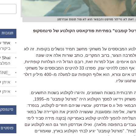
 זאת לא טיילור סוויפט והבמאי הוא לא פול תומס אנדרסון
ורטל קומבט" בפתיחת פודקאסט הקולנוע של סינמסקופ
תגובות 
אחד
ע
ביקור
וע המבוססים על משחקי מחשב תמיד נכשלים בקופות
.
זה לא
למרבה הצער
,
ברוב המקרים
,
כותב שורות אלה אינו שונה
Shai
ע
הם איומים
.
אבל למרות זאת
,
רובם הגדול היו הצלחות קופתיות
,
המלצו
אף הפכו ללהיטי ענק
.
ספרנו
33
להיטים המבוססים על משחקי
_LiBERTiNE_
ט איום ונורא
,
הוא אלוף הקופות עם למעלה מ
–
400
מיליון דולר
תגעו עליו
.
איתן
ע
איתן
ע
ה תרבותית בשנות השמונים
,
והיגרו לקולנוע בשנות התשעים
.
שחק וידיאו למסך הקולנוע היה
"
מורטל קומבט
"
מ
–
1995
,
במאי פול וו
.
ס אנדרסון
.
עכשיו שניהם חוזרים לקולנוע
,
בנפרד
:
סינמסקו
חדשה
,
אלימה ומסוגננת
,
שעשויה להזניק את הקריירה של במאי
צליחה להפוך ללהיט קולנוע באמריקה
(
בקנה מידה סביר לימי
 עובדים בתפוסה מלאה
). ואילו
אנדרסון חוזר גם הוא לקולנוע עם
פוסטים 
צות
". "
מורטל קומבט
"
יגיע לבתי הקולנוע בארץ
,
שאמורים