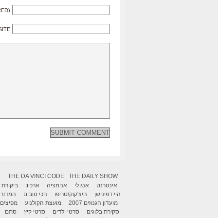
RED)
SITE
X
THE DA VINCI CODE
THE DAILY SHOW
אינטרנט
אנג לי
אנימציה
ארכיון
ביקורת
היי דפינישן
היצ'קוק/טריפו
הכי טובים
המדור 
מועדון הגנוזים 2007
מועצת הקולנוע
מפיצים
סקירת בלוגים
סרטי ילדים
סרטי קיץ
סתם