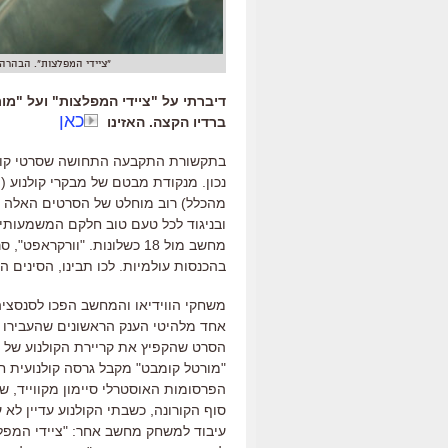
"ציידי המפלצות". הבהרה:
דיברתי על "ציידי המפלצות" ועל "מ
כאן
ברדיו הקצה. האזינו
בתקשורת התקבעה התחושה שסרטי קולנ
נכון
.
מנקודת מבטם של מבקרי קולנוע
(
ו
מהכלל
)
רוב מוחלט של הסרטים האלה 
ובניגוד לכל טעם טוב חלקם המשמעותי 
מחשב מול
18
כשלונות
. "
וורקראפט
",
סר
בהכנסות עולמיות
.
לכו תבינו
,
הסינים הש
משחקי הווידיאו והמחשב הפכו לסנסצי
אחד מלהיטי הענק הראשונים שהעבירו מ
הסרט שהקפיץ את קריירת הקולנוע של ה
"
מורטל קומבט
"
מקבל גרסה קולנועית 
הפרסומות האוסטרלי סיימון מקווייד
,
שה
סוף הקורונה
,
כשבתי הקולנוע עדיין לא
עיבוד למשחק מחשב אחר
: "
ציידי המפל