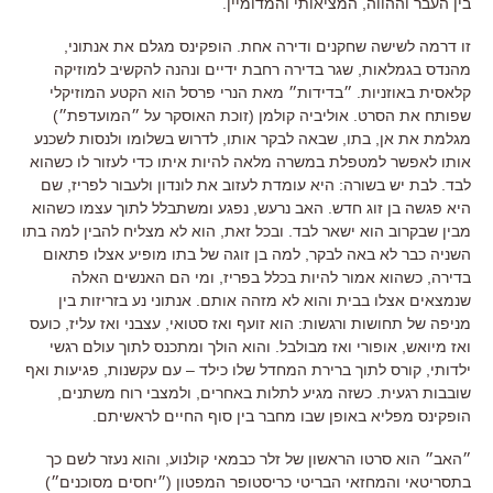
בין העבר וההווה
,
המציאותי והמדומיין
.
זו דרמה לשישה שחקנים ודירה אחת
.
הופקינס מגלם את אנתוני
,
מהנדס בגמלאות
,
שגר בדירה רחבת ידיים ונהנה להקשיב למוזיקה
קלאסית באוזניות
.
״בדידות״ מאת הנרי פרסל הוא הקטע המוזיקלי
שפותח את הסרט
.
אוליביה קולמן
(
זוכת האוסקר על ״המועדפת״
)
מגלמת את אן
,
בתו
,
שבאה לבקר אותו
,
לדרוש בשלומו ולנסות לשכנע
אותו לאפשר למטפלת במשרה מלאה להיות איתו כדי לעזור לו כשהוא
לבד
.
לבת יש בשורה
:
היא עומדת לעזוב את לונדון ולעבור לפריז
,
שם
היא פגשה בן זוג חדש
.
האב נרעש
,
נפגע ומשתבלל לתוך עצמו כשהוא
מבין שבקרוב הוא ישאר לבד
.
ובכל זאת
,
הוא לא מצליח להבין למה בתו
השניה כבר לא באה לבקר
,
למה בן זוגה של בתו מופיע אצלו פתאום
בדירה
,
כשהוא אמור להיות בכלל בפריז
,
ומי הם האנשים האלה
שנמצאים אצלו בבית והוא לא מזהה אותם
.
אנתוני נע בזריזות בין
מניפה של תחושות ורגשות
:
הוא זועף ואז סטואי
,
עצבני ואז עליז
,
כועס
ואז מיואש
,
אופורי ואז מבולבל
.
והוא הולך ומתכנס לתוך עולם רגשי
ילדותי
,
קורס לתוך ברירת המחדל שלו כילד
–
עם עקשנות
,
פגיעות ואף
שובבות רגעית
.
כשזה מגיע לתלות באחרים
,
ולמצבי רוח משתנים
,
הופקינס מפליא באופן שבו מחבר בין סוף החיים לראשיתם
.
״האב״ הוא סרטו הראשון של זלר כבמאי קולנוע
,
והוא נעזר לשם כך
בתסריטאי והמחזאי הבריטי כריסטופר המפטון
(
״יחסים מסוכנים״
)