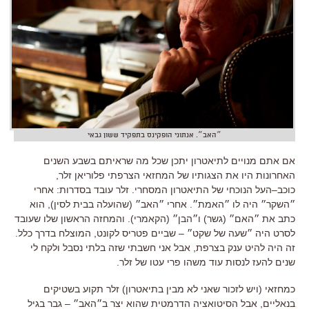
״האב״. אנתוני הופקינס בתפקיד ששון גבאי
אם אתם מנויים לתיאטרון יתכן שכל מה שראיתם בשבע השנים
האחרונות היו את הצגותיו של המחזאי הצרפתי פלוריאן זלר
,
כוכב
–
העל הנוכחי של התיאטרון המסחרי
.
זלר עובד בסדרות
:
אחרי
״השקר״ היה לו ״האמת״
.
אחרי ״האב״
(שהועלה ב
בית לסין
),
הוא
כתב את ״האם״
(
גשר
)
ו״הבן״
(
הקאמרי
).
והמחזה הראשון שלו שעובד
לסרט היה ״שעה של שקט״
–
שביים פטריס לקונט
,
המוצלח בדרך כלל
.
זה היה להיט ענק בצרפת
,
אבל אני חשבתי שזה בלתי נסבל ולקח לי
שנים להעז לנסות עוד משהו פרי עטו של זלר
.
כמחזאי
(
ויש לזכור שאני לא מבין בתיאטרון
)
זלר תקוע בשטיקים
בנאליים
,
אבל הסיטואציה הדרמטית שהוא יצר ב״האב״
–
גבר בגיל