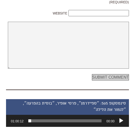
(REQUIRED)
WEBSITE
סינמסקופ 505: ״ספיידרמן״, פרסי אופיר, ״בוסית בהפרעה״,
״לגמור את הלילה״
נגן
01:00:12
00:00
אודיו