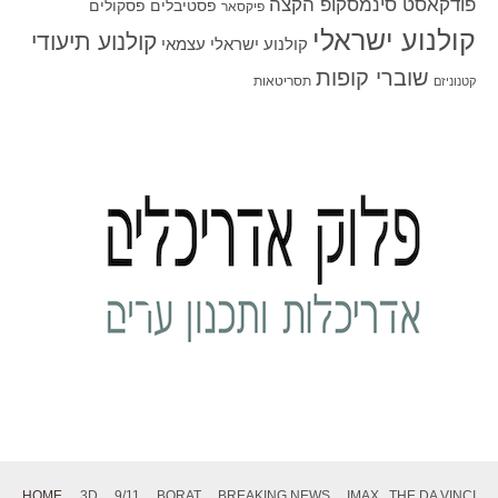
פודקאסט סינמסקופ הקצה
פסטיבלים
פסקולים
פיקסאר
קולנוע ישראלי
קולנוע תיעודי
קולנוע ישראלי עצמאי
שוברי קופות
תסריטאות
קטנוניזם
HOME
3D
9/11
BORAT
BREAKING NEWS
IMAX
THE DA VINCI