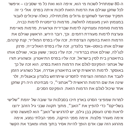
ה
-80
שמתחיל לשכוח מי הוא
,
איפה הוא ואת כל מי שסביבו
–
איפשר
לכל שחקן שגילם את הדמות הזאת לזכות איתה בפרס
.
אולי כי זה
תפקיד שמיועד לשחקנים גדולים מלכתחילה
,
כאלה שיכולים לעבור
במצמוץ העין מעוצמה לחולשה
,
מדמות כריזמטית לדמות כבויה
,
מדמות סוחפת ומצחיקה לדמות שברירית וטראגית
,
מדמות מאיימת
ונערצת לדמות מעוררת רחמים
.
וכך
,
רובר הירש
,
הראשון שגילם את
הדמות הזאת בהפקה הצרפתית
,
זכה עליו בפרס המולייר
;
קנת קרנהם
,
שגילם אותו בווסט
–
אנד בלונדון
,
זכה עליו בפרס האוליבייה
;
פרנק
לנג׳לה
,
שגילם אותו בברודוויי
,
זכה עליו בטוני
;
ששון גבאי
,
שגילם אותו
בתיאטרון בית לסין בישראל
,
זכה עליו בפרס התיאטרון
.
וכשהגיע תורו
של אנתוני הופקינס לגלם את הדמות הזאת בסרט, הוא זכה על כך
באוסקר
.
לדמות הראשית קראו בתיאטרון אנדרה
,
אבל כשהגיע הזמן
לעבד את המחזה הצרפתי לתסריט שיתרחש בלונדון ובאנגלית
,
זלר
שינה את שם הדמות הראשית ל״אנתוני״
,
כי מבחינתו היה רק שחקן
אחד שיכול לגלם את הדמות הזאת
.
הופקינס הסכים
.
למרות שמפיצי הסרט בארץ חיכו בסבלנות עד שובה של יוזמת ״שלישי
בשלייקס״ כדי להפיץ את ״האב״
,
מתוך תקווה שבני גיל הזהב ירוצו
לראות סרט העוסק בבן גילם
,
יש להדגיש ש״האב״ הוא למעשה סרט
אימה מעורר פלצות
.
אימה מפני הזיקנה
,
מפני הבלתי נמנע
,
אימה
מהרגע הזה שבו אדם הופך להיות אסיר בתוך מוחו ומאבד את הקשר