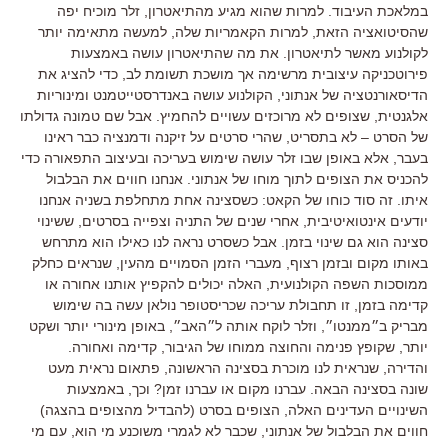
במלאכת העיבוד
.
למרות שהוא מגיע מהתיאטרון
,
זלר מוכיח יפה
שהסיטואציה הזאת
,
למרות הקאמריות שלה
,
למעשה מתאימה יותר
לקולנוע מאשר לתיאטרון
.
את מה שהתיאטרון עושה באמצעות
פירוטכניקה עיצובית מרשימה אך מושכת תשומת לב
,
כדי להציג את
הדיסאורנטציה של אנתוני
,
הקולנוע עושה באנדרסטייטמנט ומינוריות
אלגנטית
,
שצופים לא מרוכזים עשויים להחמיץ
.
אבל שם טמונה גדולתו
של הסרט
–
לא בתסריט
,
שהרי סרטים על זיקנה ודמנציה כבר ראינו
בעבר
,
אלא באופן שבו זלר עושה שימוש בעריכה ובעיצוב התפאורה כדי
להכניס את הצופים לתוך מוחו של אנתוני
.
אנחנו חווים את הבלבול
איתו
.
זה סוד כוחו של הקאט
:
כשסצינה אחת מתחלפת בשניה אנחנו
יודעים אינטואיטיבית
,
אחרי שנים של התניה וצפייה בסרטים
,
ששינוי
סצינה הוא גם שינוי בזמן
.
אבל כשסרט נראה לנו כאילו הוא מתרחש
באותו מקום ובזמן רצוף
,
מעברי הזמן הסמויים מהעין
,
שנראים כחלק
ממוסכות השפה הקולנועית
,
האלה יכולים להקפיץ אותנו אחורה או
קדימה בזמן, זו תחבולת עריכה שכריסטופר נולאן עשה בה שימוש
מבריק ב״ממנטו״, וזלר לוקח אותה ל״האב״, באופן מינורי יותר ושקט
יותר, שקופץ פנימה והחוצה ממוחו של הגיבור, קדימה ואחורה
.
והדירה
,
שנראית לנו מוכרת בסצינה הראשונה
,
פתאום נראית מעט
שונה בסצינה הבאה
.
עברנו מקום או עברנו זמן?
וכך
,
באמצעות
השינויים העדינים האלה
,
הצופים בסרט
(
להבדיל מהצופים בהצגה
)
חווים את הבלבול של אנתוני
,
שכבר לא לגמרי משוכנע מי הוא
, עם מי