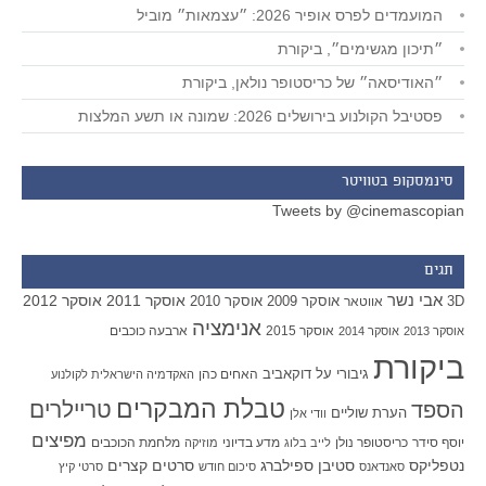
המועמדים לפרס אופיר 2026: ״עצמאות״ מוביל
״תיכון מגשימים״, ביקורת
״האודיסאה״ של כריסטופר נולאן, ביקורת
פסטיבל הקולנוע בירושלים 2026: שמונה או תשע המלצות
סינמסקופ בטוויטר
Tweets by @cinemascopian
תגים
אבי נשר
אוסקר 2011
אוסקר 2012
אוסקר 2009
אוסקר 2010
3D
אווטאר
אנימציה
אוסקר 2015
ארבעה כוכבים
אוסקר 2013
אוסקר 2014
ביקורת
גיבורי על
דוקאביב
האחים כהן
האקדמיה הישראלית לקולנוע
טבלת המבקרים
טריילרים
הספד
הערת שוליים
וודי אלן
מפיצים
יוסף סידר
כריסטופר נולן
מדע בדיוני
מלחמת הכוכבים
לייב בלוג
מוזיקה
סטיבן ספילברג
סרטים קצרים
נטפליקס
סאנדאנס
סיכום חודש
סרטי קיץ