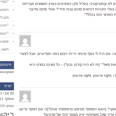
״ספייד
לא קומוניקטיבי בעליל ולכן המפיצים בארץ חוששים מבריחה
בעלי הזכויות דורשים סכום גבוה מידי? ואולי סתם מדובר
ת האדגר הזה בכלל?".
מוביל
״תיכון
״האודי
תשע ה
. אם היה לי כסף מיותר הייתי רוכש כמה תסריטים, אבל לצערי
סאלי" (זה לא היה קודם, נכון?) – כל סצינה בסרט היא
סינמסקו
ascopian
תגים
אבי נ
3D
אוסקר 2011
אוסקר 2015
סקר? (האם המספר פורסם ופיספסתי אותו?)כי אם הסקר מייצג
ביקו
 צריך שכל משתתף יציע מספר זהה של סרטים?