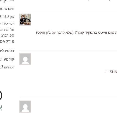
האקדמיה הי
טבל
אלן
יוסף סידר
כ
מלחמת הכו
 טום ווייטס בתפקיד קנלר? (שלא לדבר על ג'ון הוקס)
ספילברג
ס
פודקאסט
פסטיבלים
קולנוע י
שו
קטנוניזם
SUN