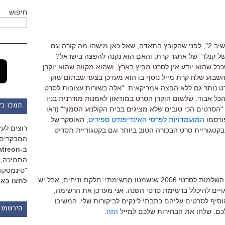
חיפוש
לפני כמה חודשים, כשעבדתי על "מר משיב 2", לפני שהקובץ התאדה, שאל כאן מישהו מה קורה עם
על פי "הקייטנה של קנלר" של אתגר קרת, והאם הוא נקנה להפצה בישראל?
כל שהוא יודע אין לסרט מפיץ בארץ, ושהוא מקווה שהוא יוקרן
שבוע שלח קרת מייל נוסף בו הוא מעדכן בצער שבתום שוק
 (AFM) נראה שהסרט נותר גם ללא הפצה אמריקאית. "אלה בשורות עצובות לסרט
הכל אבוד. שלשום הוקרן הסרט במוזיאון לאמנות מודרנית בניו
תמכו ב"
פורסמו
המועמדויות לפרסי האינדיפנדט ספיריט
, האוסקר של
רוצים לעז
בקטגוריית סרט הבכורה הטוב ביותר וגם בקטגוריית תסריט
המבקרים 
ב-Patreon
התמיכה, 
"סינמסקופ
דורון פישלר מ"עין הדג" שלח לי רשימת השלמות לסרטי 2006 שנשמטו מרשימתי. חלקם זניחים, אבל יש
לחצו כאן
יים להיכלל ברשימת סרטי השנה. אני מעדכן את הרשימה,
יף לסרטים עליהם כתבתי לינקים לביקורות שלי. המשיכו
הירשמו 
הזה
.