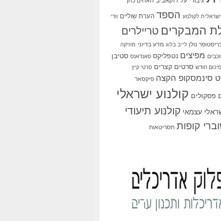
גיבורי על
דוקאביב
האחים כהן
הספד
הערת שוליים
שראלית לקולנוע
וודי
ת המבקרים
טריילרים
ריסטופר נולן
מדע בדיוני
לייב בלוג
מוזיקה
מפיצים
סטיבן
נטפליקס
כבים
סאנדאנס
סרטים קצרים
יכום חודש
סרטי קיץ
 סינמסקופ הקצה
פיקסאר
קולנוע ישראלי
פסקולים
קולנוע תיעודי
שראלי עצמאי
ברי קופות
תסריטאות