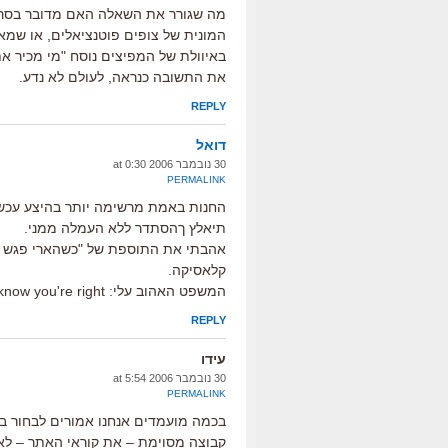
מה שגורר את השאלה האם מדובר בסרט 
המונית של צופים פוטנציאלים, או שמא 
באיוולת של המפיצים נוסח "מי מכיר א
את התשובה כנראה, לעולם לא נדע.
REPLY
דואל
30 נובמבר 2006 at 0:30
PERMALINK
החנות באמת מרשימה יותר בהיצע עכשיו
תיאלץ ךהסתדר ללא העמלה ממני.
אהבתי את התוספת של "כשהארי פגש את 
קלאסיקה.
המשפט האהוב עלי: you're right, you're right, i know you're right
REPLY
עידו
30 נובמבר 2006 at 5:54
PERMALINK
בכמה מועמדים אנחנו אמורים לבחור ב
קבוצה מסוימת – את קוראי האתר – לא