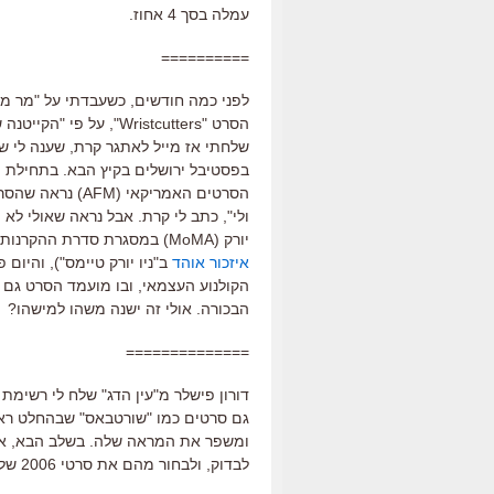
עמלה בסך 4 אחוז.
==========
הסרט "Wristcutters", 
שלחתי אז מייל לאתגר קרת, שענה לי שכ
בפסטיבל ירושלים בקיץ הבא. בתחילת ה
הסרטים האמריקאי
ולי", כתב לי קרת. אבל נראה שאולי לא 
יורק (MoMA) במסגרת סדרת ההקרנות "הסרטים הכי טובים שלא מציגים בבית הקולנוע הסמוך" (ראו
איזכור אוהד
ב"ניו יורק טיימס"), והיום 
הקולנוע העצמאי, ובו מועמד הסרט גם 
הבכורה. אולי זה ישנה משהו למישהו?
==============
גם סרטים כמו "שורטבאס" שבהחלט ראו
ומשפר את המראה שלה. בשלב הבא, אוס
לבדוק, ולבחור מהם את סרטי 2006 שלכם. שלחו את הבחירות שלכם למייל