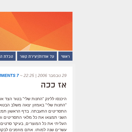
ראשי
על אודות/יצירת קשר
טבלת ה
29 נובמבר 2006 | 22:25
~
7 COMMENTS
אז ככה
היכנסו ללינק "החנות שלי" בטור הצד 
"החנות שלי" באמזון יצאה משלב הבטא,
השני תמצאו את כל מלאי התסריטים והת
העליתי את כל המוצרים, בעיקר סרטים 
עשרים שנה למותו. אתם מוזמנים לבקר 