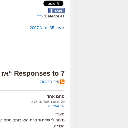
Categories:
כללי
«
עוד 35 יום ל-2007
7 Responses to “אז ככה”
פיד תגובות
סתם אחד
29 נובמבר 2006 at 23:16
PERMALINK
מעניין,
נדמה לי שאתגר קרת הוא כותב מספיק 
הכרזה.