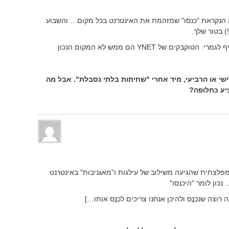
ה הנקראת "כנסו" שמזהמת את האינטרנט בכל מקום… והשבוע
) בטור שלך.
מצטער על הנוקדנות אבל אותי זה מטריף לגמרי. הטוקבקים של YNET הם ממש לא המקום הנכון
שי או הרביעי, מיד אחרי "שחיתות בלתי נסבלת". אבל מה
יע כחלופה?
 מפלצתית שהגיעה משילוב של עילגות ו"מאגניבות" באינטרנט
ון לומר "היכנסו"
צה שנכֵנֱּס ולהיכן אנחנו צריכים לכֵנֱּס אותו…]