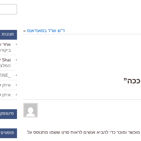
ד"ש וש"ד בסאנדאנס
»
תגובות 
אחד
ע
ביקור
Shai
ע
המלצו
_LiBERTiNE_
איתן
ע
איתן
ע
סינמסקו
מוכשר ומוכר כדי להביא אנשים לראות סרט ששמו מתנוסס על
פוסטים 