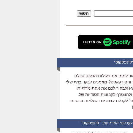
להגביר
או
חיפוש
להנמיך
עוצמת
שמע.
סינמסקופ"
ור לממן את פעילות הבלוג, טבלת
והפודקאסט? מוזמנים לבקר
בדף שלי
ולבחור לכם את אחת מדרגות
ולהצטרף לקבוצות הסודיות של
" לקבלת עדכונים והמלצות פרטיות.
לעדכוני המייל של ״סינמסקופ״