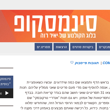
מבקרים
ביקורות סרטים
הרצאות
תסריט.ים
|
תגובות פייסבוק
או בראש הדף ותמצאו שם כמה שידרוגים. עכשיו כשאופציית
״בוסית 
 אנסה להוסיף שם מדי פעם פריטים שאני ממליץ עליהם. חנות
נגן
התסריטים התעבתה. בדף הראשון תמצאו 31 תסריטים שאני חושב שהם בגדר קריאת חובה. בבדף
00
אודיו
סריטאות של אמזון. ויש גם חנות "אנדריי טרקובסקי" שם
וספרים, הקשורים לבמאי הרוסי הגדול הזה, שהחודש ימלאו
בחנות. כידוע, כל רכישה שאתם מבצעים באמזון דרכי מקנה לי