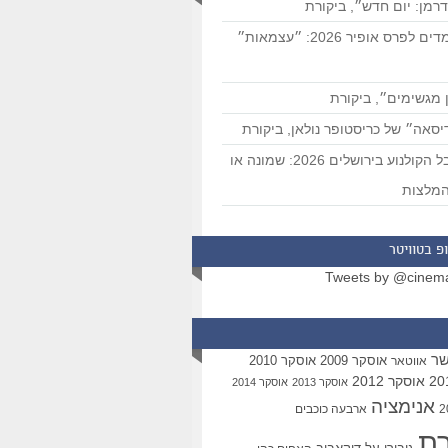
רמן: יום חדש״, ביקורת
המועמדים לפרס אופיר 2026: ״עצמאות״
 מגשימים״, ביקורת
סאה״ של כריסטופר נולאן, ביקורת
פסטיבל הקולנוע בירושלים 2026: שמונה או
מלצות
פ בטוויטר
Tweets by @cinem
שר
אוסקר 2009
אוסקר 2010
אווטאר
אוסקר 2012
אוסקר 2013
אוסקר 2014
אנימציה
ארבעה כוכבים
רת