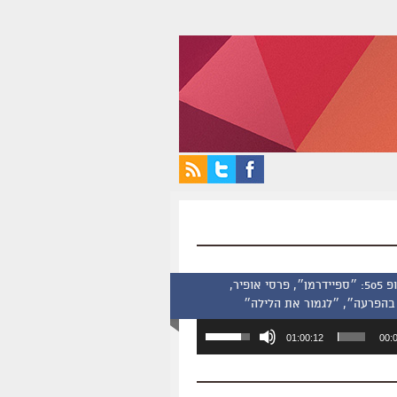
סינמסקופ 505: ״ספיידרמן״, פרסי אופיר,
בהפרעה״, ״לגמור את הלילה״
השתמש
01:00:12
00:
במקש
למעלה/למטה
כדי