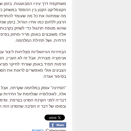
משתקפת דרך עיניו המבועטות, בזמן 
הקונפליקט הקטן בין ההפסד במשחק כ
מה שמתווה את כל מה שעומד להתרחש. ד
הרצון ללחום כמו אחיו הגדול, בזמן 
שהוא מטפח תרנגול כדי לשחק בקרבות ת
אלה משובצים באופן מריר-מתוק בסיפור 
הדתית, ושל תחילת המלחמה.
הבחירות הוויזואליות מצליחות ליצור ע
אנימציה מצוירת, אבל זה לא העניין. ה
זורמות תמיד באופן שגרתי לחיקוי מצי
הצבעים אולי מאפשרים לראות את הסרט 
בסיפור אגדה.
"הסירנה" עוסק במלחמה שקרתה, אבל
אלה, לאוכלוסיה שנלחמת על החירות ש
דבריה לפני הקרנת הסרט בצרפת, וסימנ
ובסופו של דבר זו הסיבה שהסרט הזה ח
Categories:
בשוטף