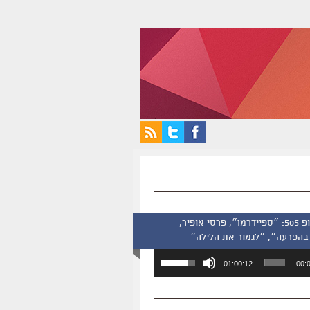
סינמסקופ 505: ״ספיידרמן״, פרסי אופיר,
בהפרעה״, ״לגמור את הלילה״
השתמש
01:00:12
00:
במקש
למעלה/למטה
כדי