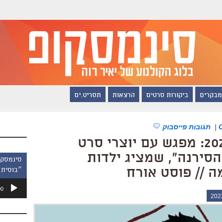
מבקרים
ביקורות סרטים
הרצאות
תסריט.ים
|
תגובות פייסבוק
פסטיבל ירושלים 2023: מפגש עם יוצרי סרט
הסירנה", שמציג ילדות
 // פוסט אורח
״בוסית 
נגן
00
אודיו