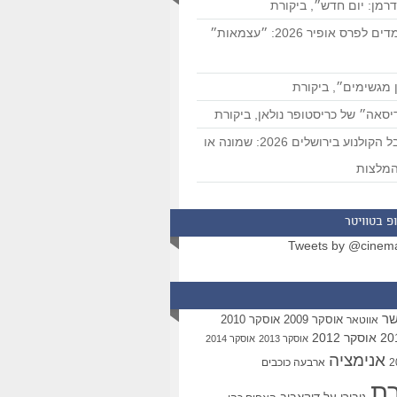
רמן: יום חדש״, ביקורת
המועמדים לפרס אופיר 2026: ״עצמאות״
 מגשימים״, ביקורת
סאה״ של כריסטופר נולאן, ביקורת
פסטיבל הקולנוע בירושלים 2026: שמונה או
מלצות
פ בטוויטר
Tweets by @cinem
שר
אוסקר 2009
אוסקר 2010
אווטאר
אוסקר 2012
אוסקר 2013
אוסקר 2014
אנימציה
ארבעה כוכבים
רת