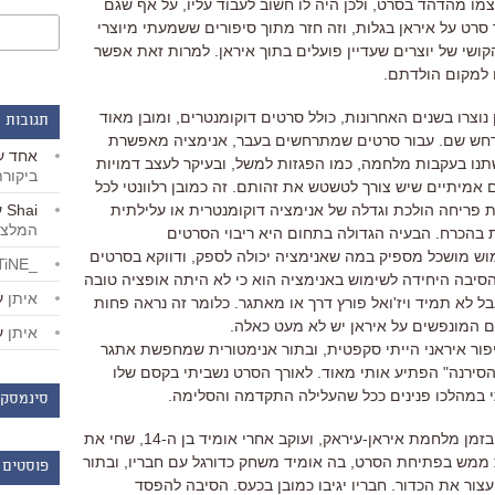
 מהדהד בסרט, ולכן היה לו חשוב לעבוד עליו, על אף שגם
 סרט על איראן בגלות, וזה חזר מתוך סיפורים ששמעתי מיוצרי
קושי של יוצרים שעדיין פועלים בתוך איראן. למרות זאת אפשר
 למקום הולדתם.
נוצרו בשנים האחרונות, כולל סרטים דוקומנטרים, ומובן מאוד
תגובות 
רחש שם. עבור סרטים שמתרחשים בעבר, אנימציה מאפשרת
אחד
ע
תנו בעקבות מלחמה, כמו הפגזות למשל, ובעיקר לעצב דמויות
ביקור
 אמיתיים שיש צורך לטשטש את זהותם. זה כמובן רלוונטי לכל
Shai
ע
ת פריחה הולכת וגדלה של אנימציה דוקומנטרית או עלילתית
המלצו
 בהכרח. הבעיה הגדולה בתחום היא ריבוי הסרטים
ש מושכל מספיק במה שאנימציה יכולה לספק, ודווקא בסרטים
_LiBERTiNE_
סיבה היחידה לשימוש באנימציה הוא כי לא היתה אופציה טובה
איתן
ע
בל לא תמיד ויז'ואל פורץ דרך או מאתגר. כלומר זה נראה פחות
רים המונפשים על איראן יש לא מעט כאלה.
איתן
ע
ור איראני הייתי סקפטית, ובתור אנימטורית שמחפשת אתגר
"הסירנה" הפתיע אותי מאוד. לאורך הסרט נשביתי בקסם שלו
תי במהלכו פנינים ככל שהעלילה התקדמה והסלימה.
סינמסקו
הסיפור של "הסירנה" מתרחש ב-1980, בזמן מלחמת איראן-עיראק, ועוקב אחרי אומיד בן ה-14, שחי את
 ממש בפתיחת הסרט, בה אומיד משחק כדורגל עם חבריו, ובתור
פוסטים 
צור את הכדור. חבריו יגיבו כמובן בכעס. הסיבה להפסד