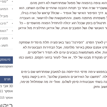
״ספייד
שהוא צופה בהפגזה של מפעל שמתרחשת לא רחוק מהם.
ששבריר שניה אחר כך תנחת ההבנה שהחיים שלהם השתנו, הוא
רך הסיפור האישי של אומיד – שכולל קראש על נערה בגילו,
מוביל
שכל משפחתו מתפנה משם, וההתעקשות שלו להישאר, או העובדה
רנגולים בזמן שבכל רגע יכולה להתחיל הפגזה מהשמיים – כל
״תיכון
האנושי שלו ושל הסובבים אותו, של איראן החילונית מול איראן
״האודי
ניין לאורך הסרט. "הסירנה" נוצר באנימציה תלת מימדית שמחקה
תשע ה
סרט אמנם עוסק באיזור מלחמה, אבל הבחירות הצבעוניות לא
אות, אלא משתמשות בצבעים עזים ולא תמיד ריאליסטיים.
מנקודת מבטו של ילד, או אולי לעזור ברגעי הקסם, כמעט כמו
סינמסקו
ascopian
 במפגש עימה פרסי התייחסה גם למאבק שמתרחש שם בימים
לה. "תחשבו על האיראנים והמאבק שלהם", היא ביקשה בסוף
תגים
ה בשתי אצבעותיה סימן לשלום. ואולי זה מה שמחלחל פנימה,
אבי נ
3D
שוב וחזק.
אוסקר 2011
אוסקר 2015
ביקו