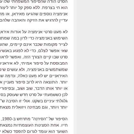
הסרט הודה שהסיפור המשפחתי שלו עצמו
הוא חי בצרפת. ללא ספק קל יותר ליצור
אנימציה נוספים שהגיעו מאיראן, או מה
עדיין להרגיש את הזיקה והאהבה שלהם
לא מעט סרטי אנימציה על אודות איראן 
השימוש באנימציה כדי לדון במה שמת
לצייר מקומות שכבר אינם קיימים, שהש
שאי אפשר לצלם, כדי לא לפגוע באנשים
סרט שבו קיים הצורך הזה, ואפשר לראו
המבוססת על סיפור אמיתי, לא איראנית
שמשתמשים באנימציה, ולא עושים שימו
האיראניים יש לא מעט כאלה, ונדמה שה
יותר. התוצאה היא לרוב סיפור מעניין א
או יותר אותו הדבר, שוב ושוב, ובסיפו
לכן כששמעתי על סרט חדש שעוסק בסיפ
גלגלתי עיניים בשקט. אולי זו הסיבה ש
יותר ויותר, וגם מבחינה ויזואלית מצא
חייו. אחת הסצינות העוצמתיות נמצאת
השוער הוא עומד לגרום להפסד כשלא יע