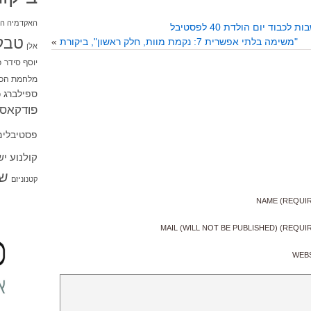
האקדמיה הי
טבל
"משימה בלתי אפשרית 7: נקמת מוות, חלק ראשון", ביקורת
»
אלן
יוסף סידר
כ
מלחמת הכו
ספילברג
ס
פודקאסט
פסטיבלים
קולנוע י
שו
קטנוניזם
NAME (REQUI
MAIL (WILL NOT BE PUBLISHED) (REQUI
WEB