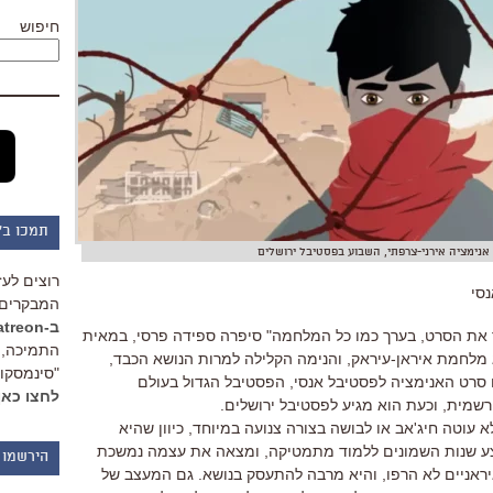
חיפוש
תמכו ב"
אנימציה אירני-צרפתי, השבוע בפסטיבל ירושלים
רוצים לעז
נסי
המבקרים 
ב-Patreon
ר את הסרט, בערך כמו כל המלחמה" סיפרה ספידה פרסי, במאית
התמיכה, 
לחמת איראן-עיראק, והנימה הקלילה למרות הנושא הכבד,
"סינמסקופ
 סרט האנימציה לפסטיבל אנסי, הפסטיבל הגדול בעולם
לחצו כאן
מית, וכעת הוא מגיע לפסטיבל ירושלים.
עוטה חיג'אב או לבושה בצורה צנועה במיוחד, כיוון שהיא
צע שנות השמונים ללמוד מתמטיקה, ומצאה את עצמה נמשכת
הירשמו 
יראניים לא הרפו, והיא מרבה להתעסק בנושא. גם המעצב של