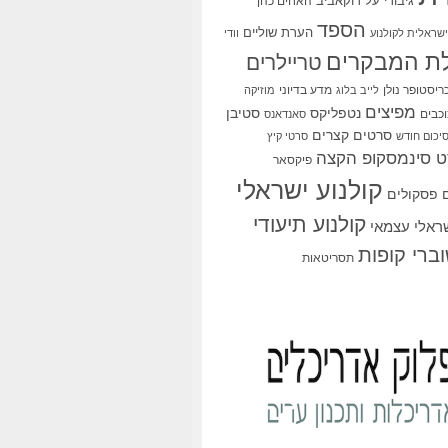
גיבורי על
דוקאביב
האחים כהן
הספד
הערת שוליים
שראלית לקולנוע
וודי
ת המבקרים
טריילרים
ריסטופר נולן
מדע בדיוני
לייב בלוג
מוזיקה
מפיצים
סטיבן
נטפליקס
כבים
סאנדאנס
סרטים קצרים
יכום חודש
סרטי קיץ
 סינמסקופ הקצה
פיקסאר
קולנוע ישראלי
פסקולים
קולנוע תיעודי
שראלי עצמאי
ברי קופות
תסריטאות