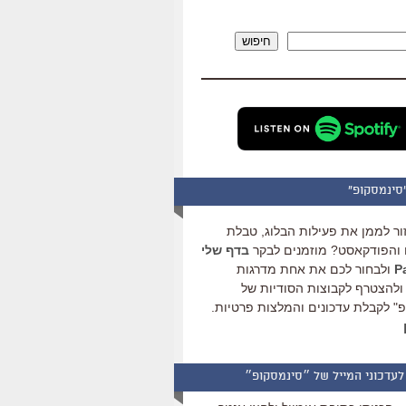
להגביר
או
חיפוש
להנמיך
עוצמת
שמע.
סינמסקופ"
ור לממן את פעילות הבלוג, טבלת
והפודקאסט? מוזמנים לבקר
בדף שלי
ולבחור לכם את אחת מדרגות
ולהצטרף לקבוצות הסודיות של
" לקבלת עדכונים והמלצות פרטיות.
לעדכוני המייל של ״סינמסקופ״