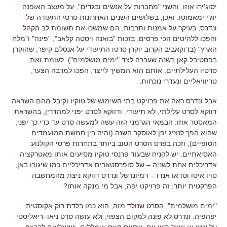
יסוג
'
ירו אוזו
,
והשני
"
מחברות על אנשים ובגדים
",
על מעצב האופנה
יוג
'
י ימאמוטו
.
ואכן
,
בשלושים השנים האחרונות סרטי התעודה של
ונדרס
,
בעיקר על אמנות ותרבות
,
הם שמשכו את תשומת לב הקהל
והפכו ללהיטים זוכי פרסים
,
בזכות
"
בואנה ויסטה קלאב
", "
פינה
"
ו
"
מלח
הארץ
" (בדוקאביב הקרוב יוקרן סרטו התיעודי על אנסלם קיפר, שהוקרן
בפסטיבל קאן בשנה שעברה לצד "ימים מושלמים").
לעומת זאת
,
סרטיו העלילתיים
,
אותם הוא המשיך לייצר
,
הפכו למרבה הצער
,
טריוויאליים ונעדרי נוכחות
.
אבל ונדרס ראה את פרויקט בתי השימוש של טוקיו וקיבל מהם השראה
דווקא לסרט עלילתי
,
לא תיעודי
.
ודווקא לסרט יפני למהדרין
,
בהשראת
המאסטר אוזו
.
הבמאי הגרמני הזה עשה למעשה סרט עד כדי כך יפני
,
שהוא הפך לנציג יפן לאוסקר השנה
(
והיה בין חמשת המועמדים
הסופיים
),
וזכה בפרס הסרט הטוב ביותר בתחרות פרסי הקולנוע
האסיאתיים
.
יש להניח שבעוד פרנסי טוקיו מסיעים אותו מאטרקציה
אדריכלית אחת לשניה –
של סופרסטארים אדריכליים כמו שיגורו באן
,
טויו איטו וטדאו אנדו –
דמיונו של ונדרס דווקא ניצת מהמחשבה
הפרקטית יותר
:
זה פרויקט יפה
,
אבל מי מנקה אותו
?
"
ימים מושלמים
",
הסרט שנולד מזה
,
הוא כמו בלדת רוק אקוסטית
יפהפיה
.
ונדרס לא פונה למקום הצפוי
,
ולא עושה סרט ניאו
–
ריאליסטי
על איש או אשה קשי יום
,
שחיים חיים אומללים
,
ושנאלצים לקרצף