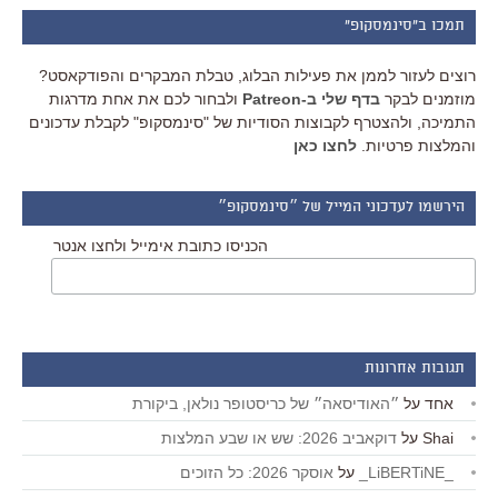
תמכו ב"סינמסקופ"
רוצים לעזור לממן את פעילות הבלוג, טבלת המבקרים והפודקאסט?
מוזמנים לבקר
בדף שלי ב-Patreon
ולבחור לכם את אחת מדרגות
התמיכה, ולהצטרף לקבוצות הסודיות של "סינמסקופ" לקבלת עדכונים
והמלצות פרטיות.
לחצו כאן
הירשמו לעדכוני המייל של ״סינמסקופ״
הכניסו כתובת אימייל ולחצו אנטר
תגובות אחרונות
אחד
על
״האודיסאה״ של כריסטופר נולאן, ביקורת
Shai
על
דוקאביב 2026: שש או שבע המלצות
_LiBERTiNE_
על
אוסקר 2026: כל הזוכים