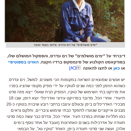
"ימים מושלמים" של וים ונדרס. מלאך בשמי טוקיו
דיברתי על "ימים מושלמים" של וים ונדרס, והפסקול המושלם שלו,
בפודקאסט הקולנוע של סינמסקופ ברדיו הקצה.
האזינו בספוטיפיי
כאן
או
כאן
או לחצו להאזנה
יש אנשים שמוצאים השראה במקומות הכי משונים
.
למשל
,
וים ונדרס
.
כשהוא הוזמן לפני כמה שנים לטוקיו על ידי מפיק מקומי שהציג בפניו
את פרויקט בתי השימוש של טוקיו
,
המפיק הניח שאולי ייצא מזה סרט
תיעודי
.
אחרי הכל
,
מדובר בפרויקט עירוני ואדריכלי יוצא דופן
,
שבו
18
מבכירי האדריכלים ביפן ובעולם עיצבו ברחבי רובע שיבויה בטוקיו כ
-20
מבנים אייקוניים שנועדו לתפקד כבתי שימוש ציבריים
,
וחלקם נראים
כמו חלליות שנחתו במרכז העיר
.
אחרי הכל
,
ונדרס כבר עשה כמה סרטי
תעודה על אדרכילות בשנים האחרונות
(
ועובד על אחד נוסף בימים
אלה
),
ועשה שני סרטי תעודה ביפן
,
האחד
"
טוקיו גא
",
על הבמאי