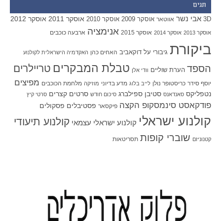
תגים
אבי נשר
אוסקר 2011
אוסקר 2012
אוסקר 2009
אוסקר 2010
3D
אווטאר
אנימציה
אוסקר 2015
ארבעה כוכבים
אוסקר 2013
אוסקר 2014
ביקורת
גיבורי על
דוקאביב
האחים כהן
האקדמיה הישראלית לקולנוע
טבלת המבקרים
טריילרים
הספד
הערת שוליים
וודי אלן
מפיצים
יוסף סידר
כריסטופר נולן
מדע בדיוני
מלחמת הכוכבים
לייב בלוג
מוזיקה
סטיבן ספילברג
סרטים קצרים
נטפליקס
סאנדאנס
סיכום חודש
סרטי קיץ
פודקאסט סינמסקופ הקצה
פסטיבלים
פסקולים
פיקסאר
קולנוע ישראלי
קולנוע תיעודי
קולנוע ישראלי עצמאי
שוברי קופות
תסריטאות
קטנוניזם