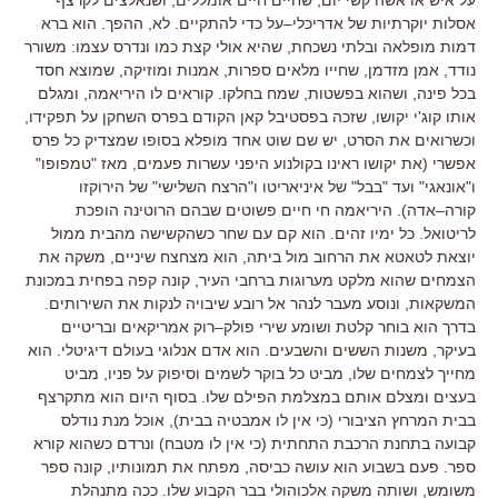
אסלות יוקרתיות של אדריכלי
–
על כדי להתקיים
.
לא
,
ההפך
.
הוא ברא
דמות מופלאה ובלתי נשכחת
,
שהיא אולי קצת כמו ונדרס עצמו
:
משורר
נודד
,
אמן מזדמן
,
שחייו מלאים ספרות
,
אמנות ומוזיקה
,
שמוצא חסד
בכל פינה
,
ושהוא בפשטות
,
שמח בחלקו
.
קוראים לו היריאמה
,
ומגלם
אותו קוג
'
י יקושו
,
שזכה בפסטיבל קאן הקודם בפרס השחקן על תפקידו
,
וכשרואים את הסרט
,
יש שם שוט אחד מופלא בסופו שמצדיק כל פרס
אפשרי
(
את יקושו ראינו בקולנוע היפני עשרות פעמים
,
מאז
"
טמפופו
"
ו
"
אונאגי
"
ועד
"
בבל
"
של איניאריטו ו
"
הרצח השלישי
"
של הירוקזו
קורה
–
אדה
).
היריאמה חי חיים פשוטים שבהם הרוטינה הופכת
לריטואל
.
כל ימיו זהים
.
הוא קם עם שחר כשהקשישה מהבית ממול
יוצאת לטאטא את הרחוב מול ביתה
,
הוא מצחצח שיניים
,
משקה את
הצמחים שהוא מלקט מערוגות ברחבי העיר
,
קונה קפה בפחית במכונת
המשקאות
,
ונוסע מעבר לנהר אל רובע שיבויה לנקות את השירותים
.
בדרך הוא בוחר קלטת ושומע שירי פולק
–
רוק אמריקאים ובריטיים
בעיקר
,
משנות הששים והשבעים
.
הוא אדם אנלוגי בעולם דיגיטלי
.
הוא
מחייך לצמחים שלו
,
מביט כל בוקר לשמים וסיפוק על פניו
,
מביט
בעצים ומצלם אותם במצלמת הפילם שלו
.
בסוף היום הוא מתקרצף
בבית המרחץ הציבורי
(
כי אין לו אמבטיה בבית
),
אוכל מנת נודלס
קבועה בתחנת הרכבת התחתית
(
כי אין לו מטבח
)
ונרדם כשהוא קורא
ספר
.
פעם בשבוע הוא עושה כביסה
,
מפתח את תמונותיו
,
קונה ספר
משומש
,
ושותה משקה אלכוהולי בבר הקבוע שלו
.
ככה מתנהלת