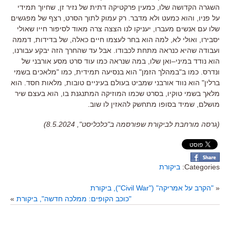
השגרה הקדושה שלו
,
כמעין פרקטיקה דתית של נזיר זן
,
שחיוך תמידי
על פניו
,
והוא כמעט ולא מדבר
.
רק עמוק לתוך הסרט
,
רצף של מפגשים
שלו עם אנשים מעברו
,
יעניקו לנו הצצה צרה מאוד לסיפור חייו שאולי
יסבירו
,
ואולי לא
,
למה הוא בחר לעצמו חיים כאלה
,
של בדידות
,
דממה
ועבודה שהיא כנראה מתחת לכבודו
.
אבל עד שהחרך הזה יבקע עבורנו
,
הוא נודד במיני
–
ואן שלו
,
במה שנראה כמו עוד סרט מסע אורבני של
ונדרס
.
כמו ב
"
במהלך הזמן
"
הוא בנסיעה תמידית
,
כמו
"
מלאכים בשמי
ברלין
"
הוא נווד אורבני שמביט בעולם בעיניים טובות
,
מלאות חסד
.
הוא
מלאך בשמי טוקיו
,
בסרט שכמו המוזיקה המתנגנת בו
,
הוא בעצם שיר
מושלם
,
שמיד בסופו מתחשק להאזין לו שוב
.
(גרסה מורחבת לביקורת שפורסמה ב"כלכליסט", 8.5.2024)
Categories:
ביקורת
«
"הקרב על אמריקה" ("Civil War"), ביקורת
"כוכב הקופים: ממלכה חדשה", ביקורת
»