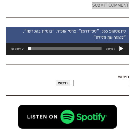
סינמסקופ 505: ״ספיידרמן״, פרסי אופיר, ״בוסית בהפרעה״,
״לגמור את הלילה״
נגן
01:00:12
00:00
אודיו
חיפוש
חיפוש