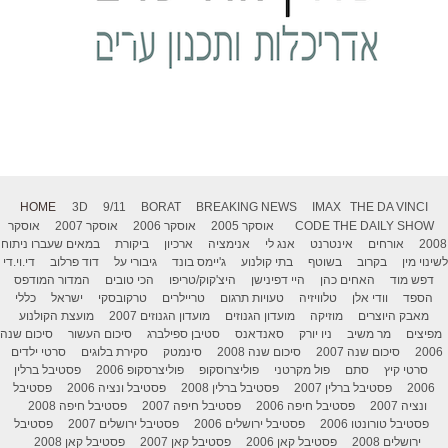
HOME
3D
9/11
BORAT
BREAKING NEWS
IMAX
THE DA VINCI
THE DAILY SHOW
CODE
אוסקר 2005
אוסקר 2006
אוסקר 2007
אוסקר
2008
אורחים
אינטרנט
אנג לי
אנימציה
ארכיון
ביקורת
במאים שעברו ניתוח
לשינוי מין
בקרוב
בשוטף
בתי קולנוע
ג'יימס בונד
גיבורי על
דוד פרלוב
די.וי.די
דפש מוד
האחים כהן
היי דפינישן
היצ'קוק/טריפו
הכי טובים
המדור המודפס
הספד
וודי אלן
טלוויזיה
טעויות תרגום
טריילרים
טרקובסקי
ישראל
כללי
מאבק היוצרים
מוזיקה
מועדון הגנוזים
מועדון הגנוזים 2007
מועצת הקולנוע
מפיצים
מר משיב
ניו יורק
סאנדאנס
סטיבן ספילברג
סיכום העשור
סיכום שנה
2006
סיכום שנה 2007
סיכום שנה 2008
סינמטק
סקירת בלוגים
סרטי ילדים
סרטי קיץ
סתם
פול מקרטני
פוליצרוסקופ
פוליצרסקופ 2006
פסטיבל ברלין
2006
פסטיבל ברלין 2007
פסטיבל ברלין 2008
פסטיבל ונציה 2006
פסטיבל
ונציה 2007
פסטיבל חיפה 2006
פסטיבל חיפה 2007
פסטיבל חיפה 2008
פסטיבל טורונטו 2006
פסטיבל ירושלים 2006
פסטיבל ירושלים 2007
פסטיבל
ירושלים 2008
פסטיבל קאן 2006
פסטיבל קאן 2007
פסטיבל קאן 2008