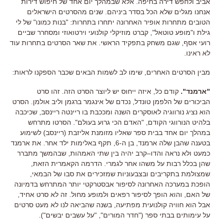
אביב ולחפש דירה בחיפה
.
אלא שבמהלך יום אחד של חיפוש דירות
אנחנו מגלים שלא הכל בסדר ביניהם
.
שנים מהסרטים הישראלים
הטובים מתחרות אופיר האחרונה יתחרו בתחרות
: "
בנות כמונו
"
של לי
גילת ו
"
מופע טוטאל
",
קברט מוזיקלי קולנועי וירטואוזי ומסחרר שביים
רועי אסף
,
שגם משחק בתפקיד הראשי
.
את שאר הסרטים בתחרות עוד
לא ראינו
.
מבין הסרטים האחרים
,
שימו לב לשמות הבאים שכבר הספקנו לראות
:
"
ארמנד
".
קודם כל
,
איזה ייחוס יש ליוצר הסרט הזה
.
זהו סרט
הביכורים של הלפמן טונדל
,
נכדם של אינגמר ברגמן וליב אולמן
.
הסרט
הוא נציג נורווגיה לאוסקרים השנה ומככבת בו ריינטה ריינסב
,
שכיכבה
בלהיט הנורווגי הקודם
, "
האדם הכי גרוע בעולם
".
הסרטו מתרחש
במהלך יום אחד בבית ספר שאליו מזומנת אליזבת
(
ריינסב
)
לשימוע
בטענה שהבן שלה ארמנד
,
בן ה
-6,
תקף באלימות ילד אחר
.
את ארמנד
כמעט ולא נראה והדו
–
קרב יהיה בין שתי האמהות
,
שבהמשך מתברר
שהן בכלל רבות על משהו אחר לגמרי
.
הדרמה הקאמרית הזאת
,
שמצולמת בתקריבים ובצבעוניות שמזכירים את סבו של הבמאי
,
הופכת במערכה האחרונה לסיפור אבסטרקטי יותר המתרחש בדמיונה
של האם
,
והוא הופך לסיפור רפאים ולמופע מחול
.
זה לא סרט אחיד
,
אבל הוא חוויה קולנועית מפתיעה
,
בשנה שהביאה לנו לא מעט סרטים
על עימותים בבתי ספר
("
חדר המורים
", "
על עשבים יבשים
").