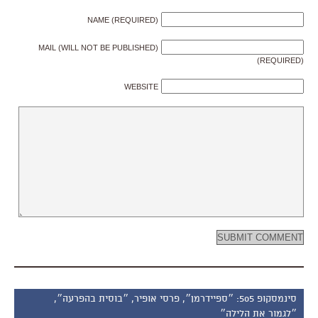
NAME (REQUIRED)
MAIL (WILL NOT BE PUBLISHED)
(REQUIRED)
WEBSITE
סינמסקופ 505: ״ספיידרמן״, פרסי אופיר, ״בוסית בהפרעה״,
״לגמור את הלילה״