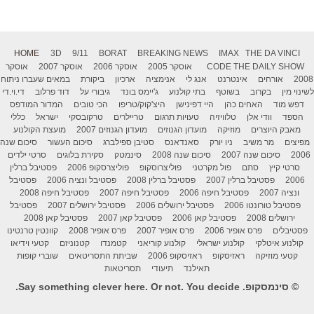
HOME
3D
9/11
BORAT
BREAKING NEWS
IMAX
THE DA VINCI
THE DAILY SHOW
CODE
אוסקר 2005
אוסקר 2006
אוסקר 2007
אוסקר
2008
אורחים
אינטרנט
אנג לי
אנימציה
ארכיון
ביקורת
במאים שעברו ניתוח
לשינוי מין
בקרוב
בשוטף
בתי קולנוע
ג'יימס בונד
גיבורי על
דוד פרלוב
די.וי.די
דפש מוד
האחים כהן
היי דפינישן
היצ'קוק/טריפו
הכי טובים
המדור המודפס
הספד
וודי אלן
טלוויזיה
טעויות תרגום
טריילרים
טרקובסקי
ישראל
כללי
מאבק היוצרים
מוזיקה
מועדון הגנוזים
מועדון הגנוזים 2007
מועצת הקולנוע
מפיצים
מר משיב
ניו יורק
סאנדאנס
סטיבן ספילברג
סיכום העשור
סיכום שנה
2006
סיכום שנה 2007
סיכום שנה 2008
סינמטק
סקירת בלוגים
סרטי ילדים
סרטי קיץ
סתם
פול מקרטני
פוליצרוסקופ
פוליצרסקופ 2006
פסטיבל ברלין
2006
פסטיבל ברלין 2007
פסטיבל ברלין 2008
פסטיבל ונציה 2006
פסטיבל
ונציה 2007
פסטיבל חיפה 2006
פסטיבל חיפה 2007
פסטיבל חיפה 2008
פסטיבל טורונטו 2006
פסטיבל ירושלים 2006
פסטיבל ירושלים 2007
פסטיבל
ירושלים 2008
פסטיבל קאן 2006
פסטיבל קאן 2007
פסטיבל קאן 2008
פסטיבלים
פרס אופיר 2006
פרס אופיר 2007
פרס אופיר 2008
קוונטין טרנטינו
קולנוע איטלקי
קולנוע ישראלי
קולנוע קוריאני
קטמנדו
קטנוניזם
קטעי וידיאו
קטעי מוזיקה
ראזיסקופ
ראזיסקופ 2006
שביתת התסריטאים
שוברי קופות
תאילנד
תיעודי
תסריטאות
© סינמסקופ. Say something clever here. Or not. You decide.