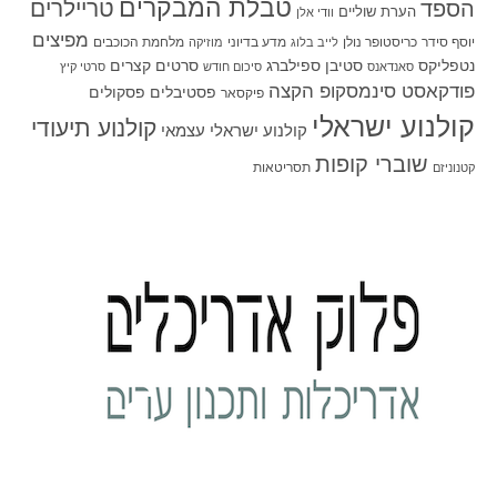
טבלת המבקרים
טריילרים
הספד
הערת שוליים
וודי אלן
מפיצים
יוסף סידר
כריסטופר נולן
מדע בדיוני
מלחמת הכוכבים
לייב בלוג
מוזיקה
סטיבן ספילברג
סרטים קצרים
נטפליקס
סאנדאנס
סיכום חודש
סרטי קיץ
פודקאסט סינמסקופ הקצה
פסטיבלים
פסקולים
פיקסאר
קולנוע ישראלי
קולנוע תיעודי
קולנוע ישראלי עצמאי
שוברי קופות
תסריטאות
קטנוניזם