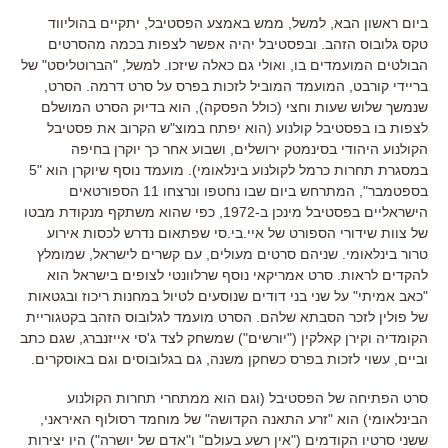
ביום ראשון הבא, למשל, ממש באמצע הפסטיבל
,
יתקיים בהוליווד
טקס גלובוס הזהב
.
ובפסטיבל יהיה אפשר לצפות בכמה מהסרטים
הבולטים המועמדים בו
,
ואולי גם כאלה שיזכו
.
למשל
, "
הברוטליסט
"
של
בריידי קורבט
,
המועמד המוביל לזכות בפרס על סרט דרמה
.
הסרט
,
שנמשך שלוש שעות וחצי
(
כולל הפסקה
),
הוא בדיוק הסרט המושלם
לצפות בו בפסטיבל קולנוע
(
הוא יפתח במוצ
"
ש הקרוב את פסטיבל
הקולנוע היהודי בסינמטק ירושלים
,
ושבוע אחר כך יוקרן בחיפה
במסגרת תחרות כרמל לקולנוע בינלאומי
).
מועמד נוסף שיוקרן הוא
"5
בספטמבר
",
המתרחש ביום שבו נחטפו ונרצחו
11
הספורטאים
הישראליים בפסטיבל מינכן ב
-1972,
כפי שהוא משתקף מנקודת מבטו
של צוות שידורי הספורט של איי
.
בי
.
סי שפתאום נדרש לכסות אירוע
טרור בינלאומי
.
שניהם סרטים מעולים
,
עם קשרים לישראל
,
שמומלץ
להקדים לראות
.
סרט אמריקאי נוסף שרלוונטי לצופים בישראל הוא
"
כאב אמיתי
"
על שני בני דודים שנוסעים לטיול במחנות ריכוז ובגטאות
של פולין לזכר הסבתא שלהם
.
הסרט מועמד לגלובוס הזהב בקטגוריית
הקומדיה וקירן קאלקין
("
יורשים
")
שמשחק לצד ג
'
סי אייזנברג
,
שגם כתב
וביים
,
עשוי לזכות בפרס כשחקן משנה
,
גם בגלובוסים וגם באוסקרים
.
סרט הפתיחה של הפסטיבל
(
וגם הוא ממתחרי תחרות הקולנוע
הבינלאומי
)
הוא
"
זרע התאנה הקדושה
"
של מוחמד רסולוף האיראני
,
ששני סרטיו הקודמים
("
אין רשע בעולם
"
ו
"
אדם של יושרה
")
היו יצירות