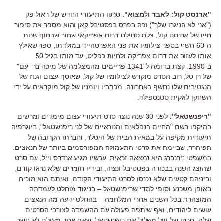
"
ארנסט קול
:
לאבד ולמצוא
".
סרטו התיעודי החדש של ראול פק
("
אני לא הניגרו שלך
")
זכה בפרס בפסטיבל קאן והוא מספר את סיפור
חייו של ארנסט קול
,
צלם סטילס דרום אפריקאי שחור שבסוף שנות
ה
-60
חשף בספר צילומיו את פני האפרטהייד במולדתו
,
ספר שאילץ
אותו לעזוב את דרום אפריקה ולחיות כפליט
,
עד מותו בגיל
50
ב
-1990.
קצת בדומה ל
"1341
פריימים מהמצלמה של מיכה בר
–
עם
"
של רן טל
,
רוב הסרט מוקדש לצילומיו של קול
,
שאוסף עצום וגנוז של
הנגטיבים שלו נחשף באחרונה
.
מכתביו ויומניו של קול מוקראים על ידי
השחקן לאקית סטנספילד
.
"
ריפנשטאל
".
לפני
30
שנה נוצר סרט תיעודי עצום מימדים ומרשים
בהיקפו בשם
"
החיים הנפלאים והנוראיים של לני ריפנשטאל
",
ביוגרפיה
תיעודית מקיפה על במאית הבית של היטלר
,
וחברתו הקרובה של
הפיהרר
,
שביימה את סרטי התעמולה המפורסמים ביותר של הנאצים
.
במשפטי נירנברג היא נמצאה זכאית
.
עכשיו מגיע אנדרס וייל
,
עם סרט
שהוצג השנה בבכורה בפסטיבל ונציה
,
ובידיו חומרים שלא נראו קודם
,
וביניהם קטעים שלא נכנסו לסרט התיעודי הקודם
,
ואיתם הוא מוכיח
באופן משכנע וסופי למדי שריפנשטאל
–
בניגוד מוחלט לעמדתה
המוצהרת בכל השנים אחרי המלחמה
–
בהחלט ידעה מה הנאצים
עושים ליהודים
,
ואף שיתפה פעולה עם ההשמדה לצורכי הסרטים
שלה
.
סרטו של וייל מפליל את ריפנשטאל
,
שאף אחד מעולם לא חשב