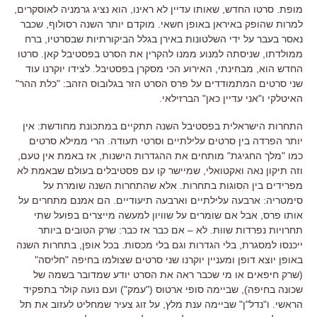
מופת
.
סרטו החדש
,
שאותו עדיין לא ראינו
,
הוא נציג גרמניה לאוסקרים
,
למרות שהופק באיראן באופן חשאי
.
מוקדם יותר השנה רסולוף
,
שכבר
נאסר בעבר על ידי השלטונות באירן בגלל הביקורתיות שבסרטיו
,
ברח
ממולדתו
,
שניסתה למנוע ממנו להקרין את הסרט בפסטיבל קאן
.
סרטו
החדש הוא
,
מבחינתי
,
האירוע הכי מסקרן בפסטיבל
.
לצידו יוקרנו עוד
שני סרטים המתמודדים על פרס הסרט הזר בגלובוס הזהב
: "
כלת ההר
"
האיטלקי ו
"
אני עדיין כאן
"
הברזילאי
.
התחרות הישראלית בפסטיבל השנה תתקיים במתכונת מחודשת
:
אין
יותר הפרדה בין סרטים עלילתיים וסרטי תעודה
.
הרי ממילא סרטים
כמו
"
מלך החגיגת
"
מותחים את ההגדרות הישנות
,
אז באמת אין טעם
,
וזה תיקון נאה ואקטואלי
,
שמיישר קו עם פסטיבלים בעולם שבאמת לא
מפרידים בין הסוגות בתחרות
.
אלא שהתחרות השנה שומרת על
סימטריה
:
ארבעה עלילתיים וארבעה תיעודיים
.
הם אמנם מתחרים על
אותו פרס
,
אבל אם שומרים על שוויון למעשה מייצרים בפועל שתי
תחרויות נפרדות שוות
.
לא
–
אם כבר אז כבר
:
שרק הטובים ביותר
ייכנסו למסגרת
,
בלי הגדרות וגם בלי מכסות
.
בכל אופן
,
בתחרות השנה
באופן יוצא דופן ומעניין יוקרנו שני סרטים שצולמו בחיפה
"
חליסה
"
(
שרק חיפאים או מי שכבר ראה את הסרט יודע שמדובר בשמה של
שכונה בחיפה
),
שביימה סופי ארטוס
("
עמק
")
ועם נועה קולר בתפקיד
הראשי
.
ו
"
נדל
"
ן
"
שביימה ענת מלץ
,
על זוג צעיר שמחליט לעזוב את תל