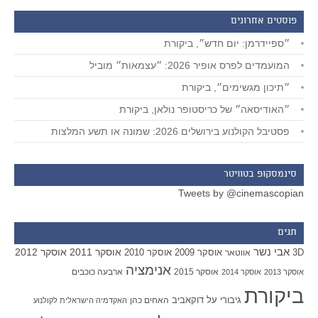
פוסטים אחרונים
״ספיידרמן: יום חדש״, ביקורת
המועמדים לפרס אופיר 2026: ״עצמאות״ מוביל
״תיכון מגשימים״, ביקורת
״האודיסאה״ של כריסטופר נולאן, ביקורת
פסטיבל הקולנוע בירושלים 2026: שמונה או תשע המלצות
סינמסקופ בטוויטר
Tweets by @cinemascopian
תגים
אבי נשר
אוסקר 2011
אוסקר 2012
אוסקר 2009
אוסקר 2010
3D
אווטאר
אנימציה
אוסקר 2015
ארבעה כוכבים
אוסקר 2013
אוסקר 2014
ביקורת
גיבורי על
דוקאביב
האחים כהן
האקדמיה הישראלית לקולנוע