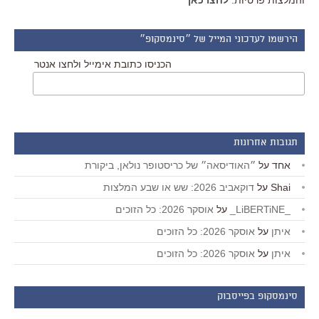
והמלצות פרטיות.
לחצו כאן
הירשמו לעדכוני המייל של ״סינמסקופ״
הכניסו כתובת אימייל ולחצו אנטר
תגובות אחרונות
אחד
על
״האודיסאה״ של כריסטופר נולאן, ביקורת
Shai
על
דוקאביב 2026: שש או שבע המלצות
_LiBERTiNE_
על
אוסקר 2026: כל הזוכים
איתן
על
אוסקר 2026: כל הזוכים
איתן
על
אוסקר 2026: כל הזוכים
סינמסקופ בפייסבוק