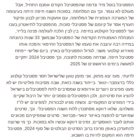
הפסטיבל בוטל מיד ונדמה שהפסטיבל הקודם אמנם התחיל
,
אבל
מעולם לא נגמר
.
וכך גם המלחמה
.
בסוכות השנה חיפה היתה בעיצומה
של המערכה הצפונית של המלחמה
,
עם אזעקות מכיוון לבנון ופיקוד
העורף אסר על קיומם של פסטיבלי סוכות
,
מהפסטיבל לתיאטרון בעכו
ועד לפסטיבל הקולנוע בחיפה
.
בין לבין הלכה לעולמה פנינה בלייר
,
המנהלת האמנותית הקודמת של הפסטיבל שבמשך
33
שנות כהונתה
במידה רבה עיצבה את טעמו של הפסטיבל החיפאי והפכה אותו
מאירוע קולנועי משני
,
לגדול הפסטיבלים בארץ
.
ביום שלישי ייפתח
פסטיבל חיפה
,
שנדחה מסוכות לחנוכה
,
וכך פסטיבל
2024
יתקיים
למעשה בימים הראשונים של
2025.
לדעתי
,
מעז יצא מתוק
.
אני מזמן טוען שלישראל חסר פסטיבל קולנוע
כללי בדצמבר
–
ינואר
.
בייחוד בשנה כזאת
,
שבה מסיבות פוליטיות יש לא
מעט מפיצים ויוצרים אירופאים שמסרבים לתת לפסטיבלים בישראל
להציג את סרטיהם
,
ולכן הפסטיבלים נסמכים יותר על היבול שקיים
בידי המפיצים המקומיים
.
וכשזה מגיע לבכורות
,
למפיצים יש לו
"
ז
משלהם
,
שלאו דווקא מסתנכרן ללוח השנה הפסטיבלי
.
וכך
,
סרטים
שמיועדים להפצה באיזור ינואר
–
פברואר
,
סרטים שמפיקיהם מכוונים
אותם לעבר האוסקרים
,
זמינים דווקא עכשיו ולא בסוכות
.
כך מי שרוצה
להתעדכן באופן מרוכז ברוב הסרטים הבולטים של סוף
2024,
פסטיבל
חיפה הוא המקום להיות בו השבוע
.