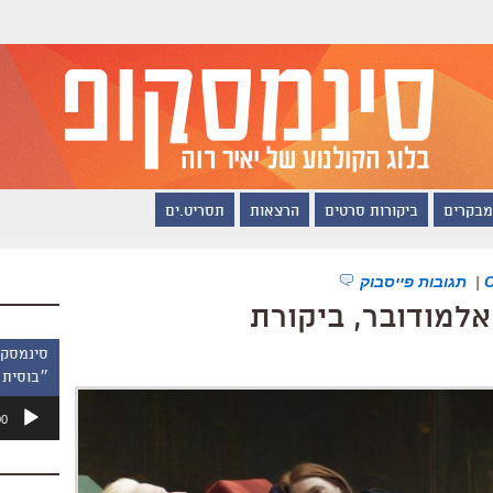
מבקרים
ביקורות סרטים
הרצאות
תסריט.ים
|
תגובות פייסבוק
למודובר, ביקורת
״בוסית 
נגן
00
אודיו