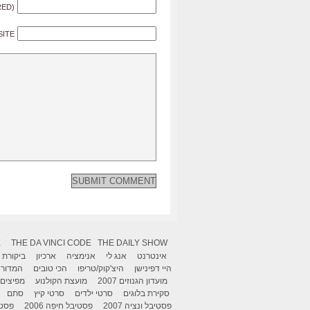
RED)
SITE
X
THE DA VINCI CODE
THE DAILY SHOW
אינטרנט
אנג לי
אנימציה
ארכיון
ביקורת
היי דפינישן
היצ'קוק/טריפו
הכי טובים
המדור 
מועדון הגנוזים 2007
מועצת הקולנוע
מפיצים
סקירת בלוגים
סרטי ילדים
סרטי קיץ
סתם
פסטיבל ונציה 2007
פסטיבל חיפה 2006
פסטיב