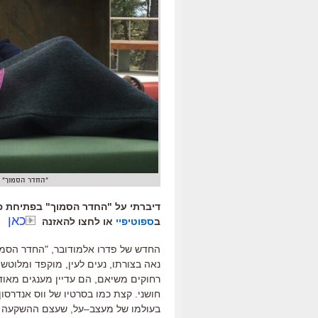
"החדר הסמוך" ש
דיברתי על "החדר הסמוך" בפתיחת פו
כאן
ב
ספוטיפיי
או לחצו להאזנה
החדש של פדרו אלמודובר
, "
החדר הסמו
נאה בצורתו
,
נעים לעין
,
מוקפד ומלוטש 
רחוקים משיאם
,
הם עדיין מענגים מאוד
חושני
.
קצת כמו בסרטיו של ווס אנדרסון
בעולמו של מעצב
–
על
,
שעצם ההשקעה של