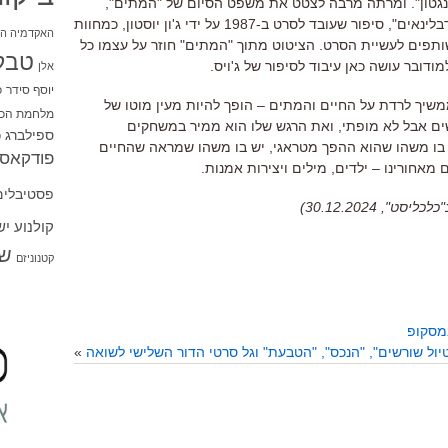
גטון
".
ומרתה מרבה לצטט את משפט הסיום של
"
המתים
",
בלינאים
",
סיפור שעובד לסרט ב
-1987
על ידי ג
'
ון יוסטון
,
כמחוות
האקדמיה הי
שותפים לעשיית הסרט
.
הציטוט מתוך
"
המתים
"
חוזר על עצמו כל
טבל
דובר עושה כאן עיבוד לסיפור של ג
'
ויס
.
אלן
יוסף סידר
כ
משיך לרדת על החיים והמתים
–
הופך להיות מעין מוטו של
מלחמת הכו
ם אבל לא מופתי
,
ואת הרגש שלו הוא ממיר במשחקים
ספילברג
ס
 בו משהו שהוא ההפך מטראגי
,
יש בו משהו שמראה שהחיים
פודקאסט
ם מאחורינו
–
ילדים
,
מילים ויצירות אמנות
.
פסטיבלים
 30.12.2024)
קולנוע י
שו
קטנוניזם
יול שורשים", "הנכס", "הטבעת" וגל סרטי הדור השלישי לשואה
»