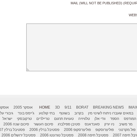
MAIL (WILL NOT BE PUBLISHED) (REQUI
WEB
IMA
BREAKING NEWS
BORAT
9/11
3D
HOME
אוסקר 2005
אוסקר 006
במאים שעברו ניתוח לשינוי מין
בקרוב
בשוטף
בתי קולנוע
ג'יימס בונד
גיבורי על
המודפס
הספד
וודי אלן
טלוויזיה
טעויות תרגום
טריילרים
טרקובסקי
ישראל
מר משיב
ניו יורק
סאנדאנס
סטיבן ספילברג
סיכום העשור
סיכום שנה 2006
פול מקרטני
פוליצרוסקופ
פוליצרסקופ 2006
פסטיבל ברלין 2006
פסטיבל ברלין 2007
ל חיפה 2007
פסטיבל חיפה 2008
פסטיבל טורונטו 2006
פסטיבל ירושלים 2006