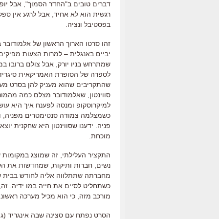
דברים טובים ב
"
החדר הסמוך
",
אבל יופ
רגשית הוא לא אחיד
,
אבל לרגע אין ספק
בפסטיבל ונציה
.
זהו סרטו הארוך הראשון של אלמודובר 
יביים באנגלית
–
למרות הצעות מפיקים
שמתרחש בניו יורק, אבל צולם ברובו במ
לספרה של הסופרת האמריקאית סיגריד נ
שהתקריבים שהוא מעניק להן בסרט מע
סווינטון
,
שאלמודובר מצלם כמה מהמונול
למיקרוסקופ ומנסה לפענח איך היא עו
כשמצלמה צמודה סנטימטרים מפניה
,
ו
פניה
.
ידענו שסווינטון היא שחקנית יוצא
מוכחת
.
התקציר העלילתי
,
זה שמוצג במקומות 
נשים
,
חברות ותיקות
,
שמחדשות את הקשר
מחברתה שתתלווה אליה לחודש בבית שכו
כשתחליט לסיים את חייה במו ידיה
.
זה
,
מורכב מזה
,
כי הוא מכיל מערכה ראשונ
הסרט נפתח עם סצינה שבה אינגריד
(
ג
'