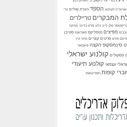
גיבורי על
דוקאביב
האחים כהן
הספד
הערת שוליים
שראלית לקולנוע
וודי
ת המבקרים
טריילרים
ריסטופר נולן
מדע בדיוני
לייב בלוג
מוזיקה
מפיצים
סטיבן
נטפליקס
כבים
סאנדאנס
סרטים קצרים
יכום חודש
סרטי קיץ
 סינמסקופ הקצה
פיקסאר
קולנוע ישראלי
פסקולים
קולנוע תיעודי
שראלי עצמאי
ברי קופות
תסריטאות