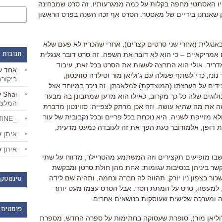
יו האסתטי מחפה בקלות על כמה ממגרעותיו
.
זה סרט שמבחינה
 שאנחנו בידיים של מאסטר
.
הסרט אף זכה השנה בפרס הראשון
באנגלית
(
אחרי שני סרטים קצרים
),
אחרי שהכריז לא פעם שלא
 אמריקאיים
–
כי הוא לא דובר את השפה
. זה סרט דובר אנגלית
תגובות 
דריד.
אולי הוא התרצה לעשות את הסרט בכל זאת
,
עיבוד
אחד
ע
ונז
,
כדי לשתף פעולה עם ג
'
וליאן מור וטילדה סווינטון
,
ביקור
ידים על הערצתו
(
המוצדקת
)
למלאכתן
.
זה ניכר במיוחד אצל
Shai
ע
וגים שלה כל כך מקרוב
,
כאילו הוא מדען שמתבונן בה מבעד
המלצו
שה את מה שהיא עושה
.
וזה אכן מרתק לצפייה
:
סווינטון מדברת
לא מזייפת לשניה
.
היא נוכחת בכל פריים ובכל נקבובית של עור
_LiBERTiNE_
ת דופן
,
אלמודובר כעת הפך את זה לעובדה כמעט מדעית
,
איתן
ע
איתן
ע
שבו מופיעים תקצירים וזה המשתמע מהטריילר
,
מדווח על שתי
 ביניהן בנסיבות עגומות
:
אחת מהן חולת סרטן ומבקשת
ר בצפון ניו יורק
,
תהווה לה חברה ונחמה
,
ותהיה שם לידה
סינמסקו
למעשה
,
סרט על המתת חסד
.
אבל הסרט עצמו מעט יותר
ה ומערכה שלישית שעוסקות בנושאים אחרים
.
פוסטים 
וליאן מור
),
סופרת שעסוקה בחתימות על ספרה החדש
,
מספרת