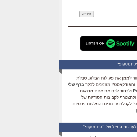
להגביר
או
חיפוש
להנמיך
עוצמת
שמע.
סינמסקופ"
ור לממן את פעילות הבלוג, טבלת
והפודקאסט? מוזמנים לבקר
בדף שלי
ולבחור לכם את אחת מדרגות
ולהצטרף לקבוצות הסודיות של
" לקבלת עדכונים והמלצות פרטיות.
לעדכוני המייל של ״סינמסקופ״