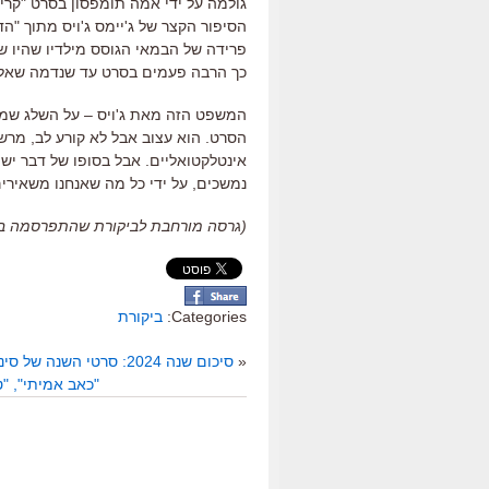
גולמה על ידי אמה תומפסון בסרט
"
קרינ
הסיפור הקצר של ג
'
יימס ג
'
ויס מתוך
"
הד
פרידה של הבמאי הגוסס מילדיו שהיו 
כך הרבה פעמים בסרט עד שנדמה שאלמו
המשפט הזה מאת ג
'
ויס
–
על השלג שמ
הסרט
.
הוא עצוב אבל לא קורע לב
,
מרשי
אינטלקטואליים
.
אבל בסופו של דבר יש
נמשכים
,
על ידי כל מה שאנחנו משאירי
(גרסה מורחבת לביקורת שהתפרסמה ב"כלכליסט",
Categories:
ביקורת
«
סיכום שנה 2024: סרטי השנה של סינמסקופ
"כאב אמיתי", "ט