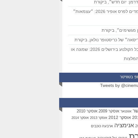
רמן: יום חדש״, ביקורת
המועמדים לפרס אופיר 2026: ״עצמאות״
 מגשימים״, ביקורת
סאה״ של כריסטופר נולאן, ביקורת
פסטיבל הקולנוע בירושלים 2026: שמונה או
מלצות
פ בטוויטר
Tweets by @cinem
שר
אוסקר 2009
אוסקר 2010
אווטאר
אוסקר 2012
אוסקר 2013
אוסקר 2014
אנימציה
ארבעה כוכבים
רת