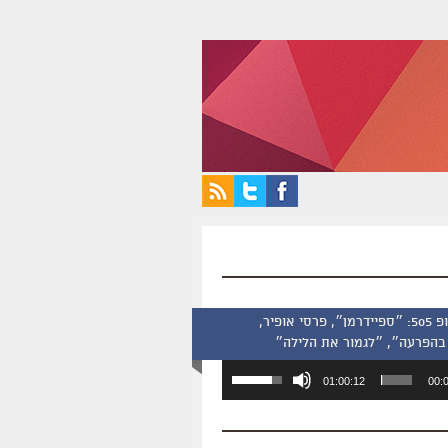
סינמסקופ 505: ״ספיידרמן״, פרסי אופיר,
בהפרעה״, ״לגמור את הלילה״
השתמש
01:00:12
00:
במקש
למעלה/למטה
כדי