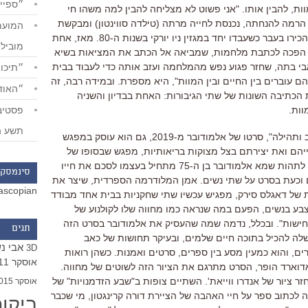
״ספייד
ות
,
להבין אותו
. "
אני פשוט לא מצליחה להבין למה משהו חי
 הרמה להנחתה
,
נכנסת לחייה מרתה
(
טילדה סווינטון
)
ומבקשת
ירו בעבר כשעבדו יחד במגזין ניו יורקי בשנות ה
-80.
מאז
,
אחת
מוביל
 הפכה לכתבת מלחמות
,
שמביאה אל הכתב את המציאות בשיא
בי בתה
,
שחזר פגוע נפש מהמלחמה ועזב אותה כדי לעבוד בבית
״תיכון
 עוברים בין החיים ובין המוות
",
היא מספרת
.
ובמידה רבה
,
זה
״האודי
ת הכתיבה השונות של שתי הגיבורות
:
האחת בבדיון והשניה
וות
.
תשע ה
 ותהילה
",
סרטו של אלמודובר מ
-2019,
גם הוא עוסק במפגש
יהם ואת יצירתם בצל מצוקות בריאותיות
,
מפגש שבסופו של
לתהות שמא אלמודובר בן ה
-75
מתחיל בעצמו לסכם את חייו
סינמסקו
 וכעת בסרט על שתי נשים
.
אמן המלודרמה הספרדית
,
שיצר את
ascopian
של דאגלס סירק
,
מפגיש עכשיו שתי שחקניות בבית אחד מבודד
צבע בנשים
,
הפעם במה שנראה כמו מחווה שלו לקולנוע של
חישות
".
ובכלל
,
נדמה שמה שהעסיק את אלמודובר בסרט הזה
תגים
שלה להכיל בתוכה חיים שלמים
,
ובעיקר תחושות של כאב
אבי נ
3D
ים
,
והוא כמעין מסע בין ספרים
,
סרטים ואמנות
.
כשהן רואות
אוסקר 2011
דוארד הופר
,
הסרט מתרגם את הציור הזה לשוטים של מחווה
.
ר ציור של אנדרו ווייאת
'.
השתיים צופות ב
"
שבע הזדמנויות
"
של
אוסקר 2015
ה לכתוב ספר על חיי האהבה של הציירת דורה קרינגטון
,
מי שכבר
ביקו