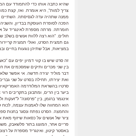
שהיא כתבה אותו כדי להתמודד עם המו
צריך למות
",
היא אומרת
.
ואז
,
קצת כמו
ממנה שתהיה עדה לגסיסתה
.
השתיים הכ
הפכה לסופרת העוסקת בבדיון
,
והשניה
חומרתה
.
מרתה מספרת לאינגריד על א
חולים
. "
הוא רצה ללוות אנשים בשלב שהם
גם תמצית הסרט
,
ואולי תמצית קריירו
במציאות
,
אבל שתיהן נוגעות בחיים ובמ
זה סרט שיש בו קווי דמיון יפים עם
"
כאב
בין שני מכרים ותיקים שמסכמים את חי
דבר מוליד יצירה חדשה
.
אי אפשר שלא 
ואת יצירתו
,
תחילה בסרט על שני גברים
סרטיו בהשראת המלודרמה האמריקאית 
ביער בין הרים
,
ומתבונן בתקריבים רווי 
אינגמר ברגמן
,
בין
"
פרסונה
"
ל
"
זעקות ול
הוא המחווה שלו לאמנות עצמה
,
לכוח 
והחמצה
.
הסרט נפתח ונסגר בחנות ספר
ציור של אנשים על כסאות שיזוף מאת א
פריים אחר
,
המוצג בתור פלשאבק
,
משחז
באסטר קיטון
,
ואינגריד מספרת על רצונ