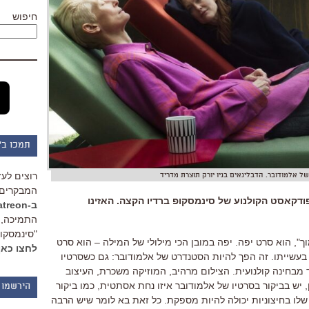
חיפוש
תמכו ב"
רוצים לעז
ל אלמודובר. הדבלינאים בניו יורק תוצרת מדריד
המבקרים 
דקאסט הקולנוע של סינמסקופ ברדיו הקצה. האזינו
ב-Patreon
התמיכה, 
"סינמסקופ
ך
",
הוא סרט יפה
.
יפה במובן הכי מילולי של המילה
–
הוא סרט
לחצו כאן
בעשייתו
.
זה הפך להיות הסטנדרט של אלמודובר
:
גם כשסרטיו
 מבחינה קולנועית
.
הצילום מרהיב
,
המוזיקה משכרת
,
העיצוב
,
יש בביקור בסרטיו של אלמודובר איזו נחת אסתטית
,
כמו ביקור
הירשמו 
ו בחיצוניות יכולה להיות מספקת
.
כל זאת בא לומר שיש הרבה