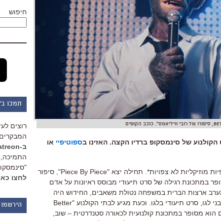
חיפוש
תמכו ב"
רוצים לעז
המבקרים 
ספוטיפיי
או
ב-Patreon
התמיכה, 
"סינמסקופ
ות מוזיקליות לא צפויות*
.
תחילה יצא
"Piece By Piece",
סיפור
לחצו כאן
ר במתכונת רגילה של סרט תיעודי מבוסס ראיונות על אדם
ערב ארצות הברית במשפחה נטולת משאבים
,
החידוש היה
י לגו
,
סרט תיעודי בלגו
.
וכעת מגיע לבתי הקולנוע
"Better
הירשמו 
גם הוא מסופר במתכונת קולנועית לכאורה סטנדרטית
–
שוב
,