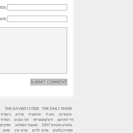
RED)
SITE
X
THE DA VINCI CODE
THE DAILY SHOW
אינטרנט
אנג לי
אנימציה
ארכיון
ביקורת
היי דפינישן
היצ'קוק/טריפו
הכי טובים
המדור 
מועדון הגנוזים 2007
מועצת הקולנוע
מפיצים
סקירת בלוגים
סרטי ילדים
סרטי קיץ
סתם