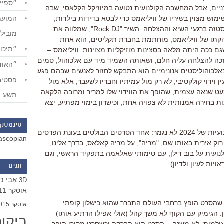
״ספייד
יים
,
אבל המחשבה הקולנועית נטועה במיוזיקל הקלאסי
,
שבה
שימוש מצוין בשיריו של וויליאמס כדי לבטא בדידות בילדות
,
סטזה ברגעי השיא וההצלחה
.
השיר
"Rock DJ",
שמלווה את
מוביל
קתו של וויליאמס
,
מוחתמת בחברת תקליטים
,
הוא אחת
״תיכון
ם ככה היתה מלאה בסצינות מוזיקליות מצוינות
.
וויליאמס
–
כה להצלחה עליה חלם
,
ושאותה השמיד מיד עם אלכוהול
,
סמים
״האודי
אלכוהוליסטים אנונימיים הוא התבקש לחזור לאנשים שבהם פגע
 וידוי קולקטיבי
,
לא רק מול עמיתיו וחבריו לשעבר
,
אלא מול
עט שנאה עצמית
,
שהופך את הווידוי שלו למריר ומרובה הלקאה
תשע ה
ות בחירה אמנותית לא צפויה אחת
,
וכישרון בימוי מפתיע
,
יצא
סינמסקו
נועיות של
2024
לא נגמר
: אחד הסרטים הבולטים בעונת הפרסים
ascopian
"Kneecap" על להקת רוק אירית באותו שם, "מריה", על מריה קאלאס, בדרך אלינו,
ועית על בוב דילן
,
עם טימותי שאלאמה בתפקיד הראשי
,
וגם
יות לעיון ולדיון
).
תגים
אבי נ
3D
אוסקר 2011
 שהסרט הופץ ברחבי העולם התברר שהוא כישלון קופתי
אוסקר 2015
. הגימיק עם הקוף לא משך קהל (אולי אפילו הרתיע אותו)
ביקו
אולמות. לא משנה – הסרט הוא הברקה וכשסרט מקורי הופך