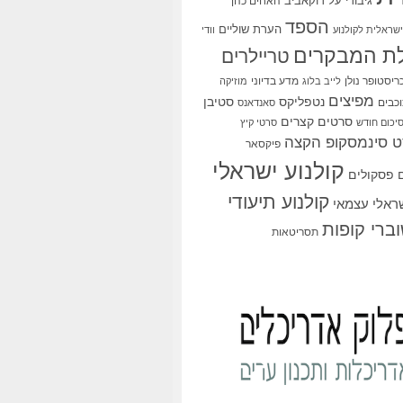
גיבורי על
דוקאביב
האחים כהן
הספד
הערת שוליים
שראלית לקולנוע
וודי
ת המבקרים
טריילרים
ריסטופר נולן
מדע בדיוני
לייב בלוג
מוזיקה
מפיצים
סטיבן
נטפליקס
כבים
סאנדאנס
סרטים קצרים
יכום חודש
סרטי קיץ
 סינמסקופ הקצה
פיקסאר
קולנוע ישראלי
פסקולים
קולנוע תיעודי
שראלי עצמאי
ברי קופות
תסריטאות