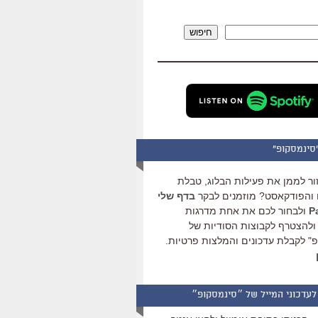
להגביר
או
חיפוש
להנמיך
עוצמת
שמע.
סינמסקופ"
ור לממן את פעילות הבלוג, טבלת
והפודקאסט? מוזמנים לבקר
בדף שלי
ולבחור לכם את אחת מדרגות
ולהצטרף לקבוצות הסודיות של
" לקבלת עדכונים והמלצות פרטיות.
לעדכוני המייל של ״סינמסקופ״