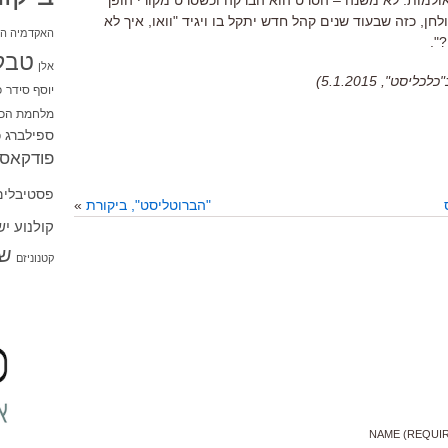
לחן, כזה שבעוד שנים קהל חדש יתקל בו ויגיד "וואו, איך לא
האקדמיה הי
".
טבל
אלן
", 5.1.2015)
יוסף סידר
כ
מלחמת הכו
ספילברג
ס
פודקאסט
פסטיבלים
"הברוטליסט", ביקורת
»
קולנוע י
שו
קטנוניזם
NAME (REQUI