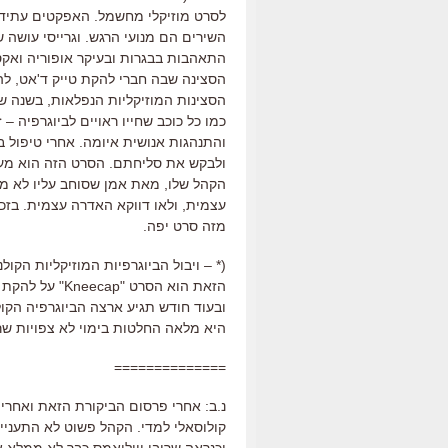
לסרט מוזיקלי מחשמל
.
האפקטים עתידנ
השירים הם מנועי הרגש
.
וגרייסי עושה 
התאהבות בבגרות ובעיקר אופוריה ואק
הסצינה שבה חברי להקת טייק ד
'
אט
,
לה
הסצינות המוזיקליות הנפלאות
,
בשנה שג
כמו כל כוכב שחייו ראויים לביוגרפיה
–
ז
והתנהגות אנושית איומה
.
אחרי טיפול ב
ולבקש את סליחתם
.
הסרט הזה הוא מעין
הקהל שלו
,
מאת אמן שסוחב עליו לא מ
עצמית, ולאו דווקא האדרה עצמית
.
בזכ
מזה סרט יפה
.
(* –
ויבול הביוגרפיות המוזיקליות הקול
הזאת הוא הסרט 
ו
בעוד חודש תגיע ארצה הביוגרפיה הקולנ
היא מלאה החלטות בימוי לא צפויות שראו
==============
נ.ב: אחרי פרסום הביקורת הזאת ואחרי
קולוסאלי למדי. הקהל פשוט לא התעניין
וכנראה שרובי וויליאמס כבר לא ממלא 