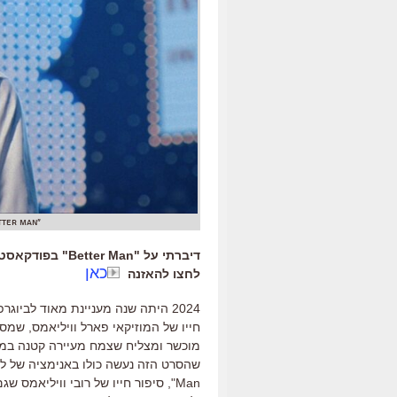
"Better Man, סיפורו של רובי וויליאמס". כוכב הקופים
דיברתי על "Better Man" בפודקאסט הקולנוע של סינמסקופ ברדיו הקצה. האזינו ב
כאן
לחצו להאזנה
2024
היתה שנה מעניינת מאוד לביוגרפי
חייו של המוזיקאי פארל וויליאמס
,
שמסופ
מוכשר ומצליח שצמח מעיירה קטנה במ
שהסרט הזה נעשה כולו באנימציה של לבנ
Man",
סיפור חייו של רובי וויליאמס ש