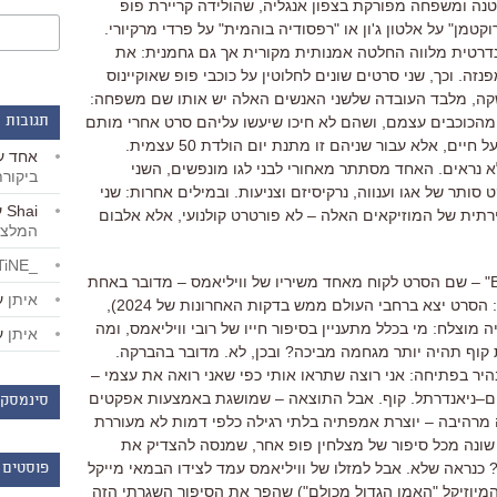
טנה ומשפחה מפורקת בצפון אנגליה
,
שהולידה קריירת פופ
וקטמן
"
על אלטון ג
'
ון או
"
רפסודיה בוהמית
"
על פרדי מרקיורי
.
רטית מלווה החלטה אמנותית מקורית אך גם גחמנית
:
את
פנזה
.
וכך
,
שני סרטים שונים לחלוטין על כוכבי פופ שאוקיינוס
קה
,
מלבד העובדה שלשני האנשים האלה יש אותו שם משפחה
:
מהכוכבים עצמם
,
ושהם לא חיכו שיעשו עליהם סרט אחרי מותם
תגובות 
ל חיים
,
אלא עבור שניהם זו מתנת יום הולדת
50
עצמית
.
אחד
ע
א נראים
.
האחד מסתתר מאחורי לבני לגו מונפשים
,
השני
ביקור
 סותר של אגו וענווה
,
נרקיסיזם וצניעות
.
ובמילים אחרות
:
שני
Shai
ע
רתית של המוזיקאים האלה
–
לא פורטרט קולנועי
,
אלא אלבום
המלצו
_LiBERTiNE_
שם הסרט לקוח מאחד משיריו של וויליאמס
–
מדובר באחת
איתן
ע
:
הסרט יצא ברחבי העולם ממש בדקות האחרונות של
2024),
יה מוצלח
:
מי בכלל מתעניין בסיפור חייו של רובי וויליאמס
,
ומה
איתן
ע
קוף תהיה יותר מגחמה מביכה
?
ובכן
,
לא
.
מדובר בהברקה
.
יר בפתיחה
:
אני רוצה שתראו אותי כפי שאני רואה את עצמי
–
ם
–
ניאנדרתל
.
קוף
.
אבל התוצאה
–
שמושגת באמצעות אפקטים
סינמסקו
ה מרהיבה
–
יוצרת אמפתיה בלתי רגילה כלפי דמות לא מעוררת
שונה מכל סיפור של מצלחין פופ אחר
,
שמנסה להצדיק את
כנראה שלא
.
אבל למזלו של וויליאמס עמד לצידו הבמאי מייקל
פוסטים 
מיוזיקל
"
האמן הגדול מכולם
")
שהפך את הסיפור השגרתי הזה