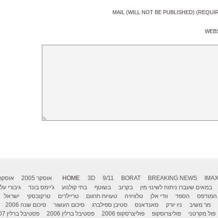
MAIL (WILL NOT BE PUBLISHED) (REQUI
WEB
IMA
BREAKING NEWS
BORAT
9/11
3D
HOME
אוסקר 2005
אוסקר 006
במאים שעברו ניתוח לשינוי מין
בקרוב
בשוטף
בתי קולנוע
ג'יימס בונד
גיבורי על
המודפס
הספד
וודי אלן
טלוויזיה
טעויות תרגום
טריילרים
טרקובסקי
ישראל
מר משיב
ניו יורק
סאנדאנס
סטיבן ספילברג
סיכום העשור
סיכום שנה 2006
פול מקרטני
פוליצרוסקופ
פוליצרסקופ 2006
פסטיבל ברלין 2006
פסטיבל ברלין 2007