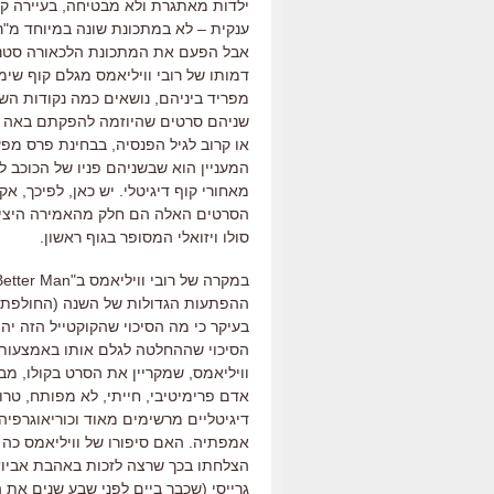
ילדות מאתגרת ולא מבטיחה
,
בעיירה ק
ענקית
–
לא במתכונת שונה במיוחד מ
"
ר
אבל הפעם את המתכונת הלכאורה סטנד
דמותו של רובי וויליאמס מגלם קוף שימ
מפריד ביניהם
,
נושאים כמה נקודות הש
שניהם סרטים שהיוזמה להפקתם באה 
או קרוב לגיל הפנסיה
,
בבחינת פרס מפע
המעניין הוא שבשניהם פניו של הכוכב ל
מאחורי קוף דיגיטלי
.
יש כאן
,
לפיכך
,
אקט
הסרטים האלה הם חלק מהאמירה היצי
סולו ויזואלי המסופר בגוף ראשון
.
במקרה של רובי וויליאמס ב
"Better Man" –
ההפתעות הגדולות של השנה
(
החולפת
בעיקר כי מה הסיכוי שהקוקטייל הזה יה
הסיכוי שההחלטה לגלם אותו באמצעות 
וויליאמס
,
שמקריין את הסרט בקולו
,
מבה
אדם פרימיטיבי
,
חייתי
,
לא מפותח
,
טרו
דיגיטליים מרשימים מאוד וכוריאוגרפי
אמפתיה
.
האם סיפורו של וויליאמס כה 
הצלחתו בכך שרצה לזכות באהבת אביו
?
גרייסי
(
שכבר ביים לפני שבע שנים את ה