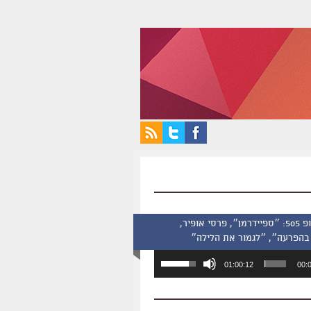
סינמסקופ 505: ״ספיידרמן״, פרסי אופיר,
בהפרעה״, ״לגמור את הלילה״
השתמש
01:00:12
00:
במקש
למעלה/למטה
כדי