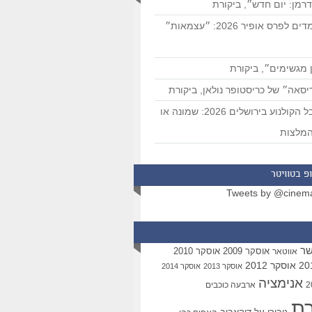
רמן: יום חדש״, ביקורת
המועמדים לפרס אופיר 2026: ״עצמאות״
 מגשימים״, ביקורת
סאה״ של כריסטופר נולאן, ביקורת
פסטיבל הקולנוע בירושלים 2026: שמונה או
מלצות
פ בטוויטר
Tweets by @cinem
שר
אוסקר 2009
אוסקר 2010
אווטאר
אוסקר 2012
אוסקר 2013
אוסקר 2014
אנימציה
ארבעה כוכבים
רת