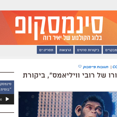
מבקרים
ביקורות סרטים
הרצאות
תסריט.ים
|
תגובות פייסבוק
״בוסית 
נגן
00
אודיו