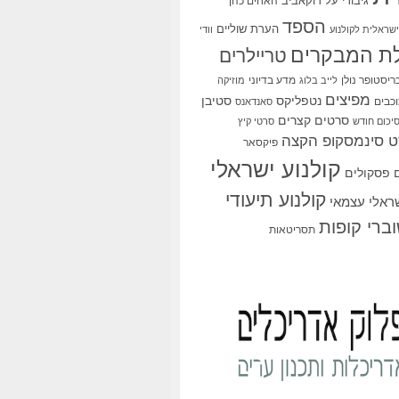
גיבורי על
דוקאביב
האחים כהן
הספד
הערת שוליים
שראלית לקולנוע
וודי
ת המבקרים
טריילרים
ריסטופר נולן
מדע בדיוני
לייב בלוג
מוזיקה
מפיצים
סטיבן
נטפליקס
כבים
סאנדאנס
סרטים קצרים
יכום חודש
סרטי קיץ
 סינמסקופ הקצה
פיקסאר
קולנוע ישראלי
פסקולים
קולנוע תיעודי
שראלי עצמאי
ברי קופות
תסריטאות