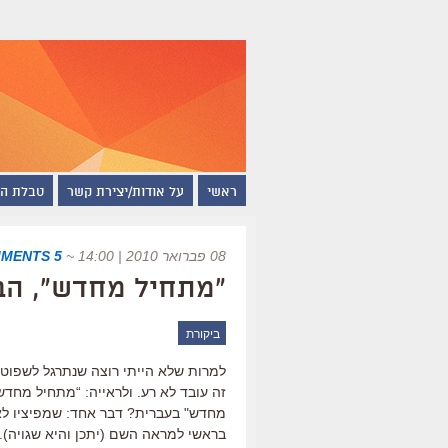
ראשי
על אודות/יצירת קשר
טבלת ה
08 פברואר 2010 | 14:00
~
5 COMMENTS
"מתחיל מחדש", הב
ביקורת
למרות שלא הייתי רוצה שנתרגל לשפוט 
זה עובד לא רע. ולראייה: “מתחיל מחדש
מחדש" בעברית? דבר אחד: שמפיציו לא 
בראשי למראה השם (יתכן והיא שגויה).