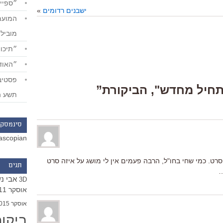
״ספייד
ישבנים רדומים
»
מוביל
״תיכון
״האודי
תשע ה
סינמסקו
ascopian
רט. כמי שחי בחו"ל, הרבה פעמים אין לי מושג על איזה סרט
תגים
…
אבי נ
3D
אוסקר 2011
אוסקר 2015
ביקו