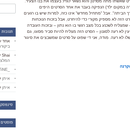
ט שאשתו מתה מסרטן והוא נשאר לגדל בעצמו את בנו הצעיר.
ה במקום ילד) הנפיקה בעבר את אחד הסרטים היפים
ך הביתה". אבל "מתחיל מחדש" אינו כזה, למרות שיש בו רגעים
רט הזה לא מספיק מקורי כדי להיחרט, אבל בזכות הנוכחות
 שמצליח לשכנע בכל מצב רגשי בו הוא נתון – ובזכות העובדה
ין לא רעה לסגנון – הסרט הזה מצליח להיות סביר מסוגו, גם
תגובות 
שלו לא רעה. מודה, אני די שפוט על סרטים שמשבצים את סיגור
אחד
ע
ביקור
Shai
ע
המלצו
קרנה
_LiBERTiNE_
איתן
ע
איתן
ע
סינמסקו
פוסטים 