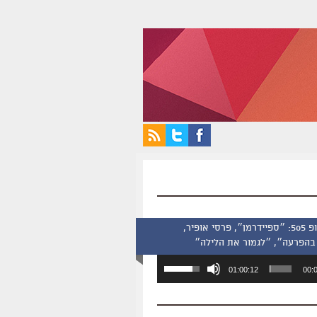
סינמסקופ 505: ״ספיידרמן״, פרסי אופיר,
בהפרעה״, ״לגמור את הלילה״
השתמש
01:00:12
00:
במקש
למעלה/למטה
כדי