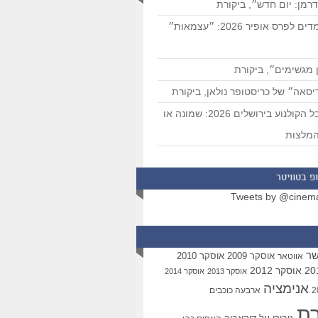
רמן: יום חדש״, ביקורת
המועמדים לפרס אופיר 2026: ״עצמאות״
 מגשימים״, ביקורת
סאה״ של כריסטופר נולאן, ביקורת
פסטיבל הקולנוע בירושלים 2026: שמונה או
מלצות
פ בטוויטר
Tweets by @cinem
שר
אוסקר 2009
אוסקר 2010
אווטאר
אוסקר 2012
אוסקר 2013
אוסקר 2014
אנימציה
ארבעה כוכבים
רת