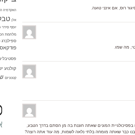
גור רוס, אם אינני טועה.
האקדמיה הי
טבל
אלן
יוסף סידר
כ
מלחמת הכו
ספילברג
ס
י, מה שמו.
פודקאסט
פסטיבלים
קולנוע י
שו
קטנוניזם
בפסיכולגיית המונים שאתה חוננת בה מן הסתם בדרך הטבע,
הבנו כבר שאתה מומחה בלתי נלאה לשמות, מה עוד אתה רוצה?