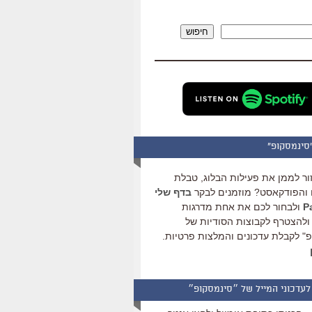
להגביר
או
חיפוש
להנמיך
עוצמת
שמע.
סינמסקופ"
ור לממן את פעילות הבלוג, טבלת
והפודקאסט? מוזמנים לבקר
בדף שלי
ולבחור לכם את אחת מדרגות
ולהצטרף לקבוצות הסודיות של
" לקבלת עדכונים והמלצות פרטיות.
לעדכוני המייל של ״סינמסקופ״