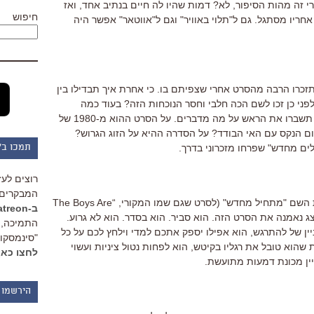
 זה מהות הסיפור, לא? דמות שהיו לה חיים בנתיב אחד, ואז
חיפוש
אחריו מסתגל. גם ל"תלוי באוויר" וגם ל"אווטאר" אפשר היה
זכרו הרבה מהסרט אחרי שצפיתם בו. כי אחרת איך תבדילו בין
פני כן זכו לשם הכה חלבי וחסר הנוכחות הזה? בעוד כמה
חודשים יגידו לכם "מתחיל מחדש" ולכו תשברו את הראש על מה מדברים. על הסרט ההוא מ-1980 של
ום הנקס עם האי הבודד? על הסדרה ההיא על הזוג הגרוש?
ים מחדש" שפרחו מזכרוני בדרך.
תמכו ב"
רוצים לעז
המבקרים 
אבל העניין הוא שמי שבחר בשליפה את השם "מתחיל מחדש" (לסרט שגם שמו המקורי, “The Boys Are
ב-Patreon
, ייצג נאמנה את הסרט הזה. הוא סביר. הוא בסדר. הוא לא גרוע.
התמיכה, 
ין של להתרגש, הוא אפילו יספק אתכם למדי וילחץ לכם על כל
"סינמסקופ
שהוא טובל את רגליו בקיטש, הוא לפחות נטול ציניות ועשוי
לחצו כאן
יין מכונת דמעות מתועשת.
הירשמו 