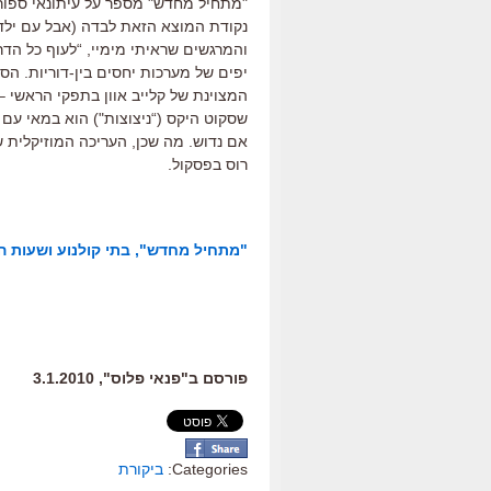
"מתחיל מחדש" מספר על עיתונאי ספור
נקודת המוצא הזאת לבדה (אבל עם ילד
והמרגשים שראיתי מימיי, “לעוף כל הדר
יפים של מערכות יחסים בין-דוריות. הס
המצוינת של קלייב אוון בתפקי הראשי –
שסקוט היקס (“ניצוצות") הוא במאי עם ע
אם נדוש. מה שכן, העריכה המוזיקלית 
רוס בפסקול.
"מתחיל מחדש", בתי קולנוע ושעות ה
פורסם ב"פנאי פלוס", 3.1.2010
Categories:
ביקורת