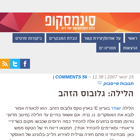
ראשי
על אודות/יצירת קשר
טבלת המבקרים
ביקורות סרטים
הרצאות
תסריט.ים
15 ינואר 2007 | 11:38
~
56 COMMENTS
|
תגובות פייסבוק
הלילה: גלובוס הזהב
הלילה
ישודר
בערוץ E! בארץ טקס גלובוס הזהב. הוא לכאורה אמור
לנבא את האוסקרים. נו, נניח. אם אשאר בחיים עד הלילה (מיטב מדעני
נורופן מנסים ברגעים אלה להכחיד כמה וירוסים שכבשו מקום בשריריי
וריאותיי ומאיימים להכחיד אותי), תמצאו דיווח חי של הטקס ממש
כאן. מבחינתי זו סתם חזרה גנרלית לאירוע הלייב-בלוגינג של האוסקר