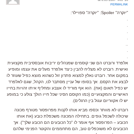
PERMALINK
"יוקרה" Spoiler: "יוקרה" ספויילר:
.
.
.
.
..
.
.
אלפרד ורוברט הם שני קוסמים שמנהלים יריבות אובססיבית מקצועית
ואישית. רוברט לא מצליח להבין כיצד אלפרד מעלים את עצמו ומופיע
במקום אחר. רוברט נאלץ למצוא פתרון זול כשהוא מוצא כפיל שעוזר לו
לבצע את הקסם. אך בסופו של עניין מסתבר לנו, הקהל, שגם לאלפרד
יש כפיל תאום (אח). הוא אף מוריד לו אצבע ומחליף איתו זהויות בחייו
האישיים והמקצועיים (כמו הקוסם הסיני שכל חייו הולך צולע כי במופע
יש לו אקווריום עגול בין הרגלים).
רוברט לא מוותר וכספו מביא אותו לקנות מפרופסור מטורף מכונה
שיכולה לשכפל גופים. בתחילה המכונה משכפלת כובע (את אותו
הכובע – הפרופסור אף אומר לו "כל הכובעים הם הכובע שלך"). אך
הכובעים לא משוכפלים טוב, הם מתחממים והקוטר הפנימי שלהם