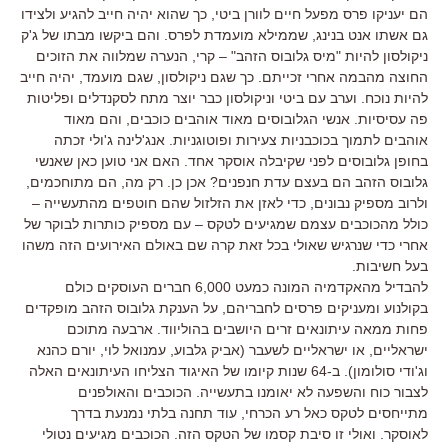
הם יעניקו פרס מפעל חיים לוורן ביטי, כך שהוא יהיה חייב להגיע ולצידו
גם אשתו אנט בנינג, שממילא מועמדת לפרס. והם ביקשו מבתו של ג'ק
ניקולסון להיות "מיס גלובוס הזהב" – קרי, הנערה שמלווה את הזוכים
החוצה מהבמה אחרי זכייתם. כך שגם ניקולסון, שגם מועמד, יהיה חייב
להיות נוכח. וערב עם ביטי וניקולסון כבר יוצר מתח לסקנדלים ופליטות
פה עסיסיות. אנשי הגלובוסים מאוד אוהבים כוכבים, והם מאוד
אוהבים לתמוך בכוכבניות צעירות ופוטוגניות. אנג'לינה ג'ולי זכתה
בחופן גלובוסים לפני שקיבלה אוסקר אחד. האם אני טוען כאן שאנשי
גלובוס הזהב הם בעצם עדת חנפנים? אכן כן. רק מה, הם מתוחכמים,
ולרוב מספיק נבונים, כדי לאזן את הזלזול שהם חוטפים מהתעשייה –
כולל מהכוכבים עצמם שמגיעים לטקס – עם מספיק כותרות לבוקר של
אחרי כדי שנרגיש שאולי בכל זאת קרה שם באולם האירועים הזה משהו
בעל חשיבות.
להבדיל מהאקדמיה המונה כמעט 6,000 חברים העוסקים כולם
בקולנוע ומעניקים פרסים לחבריהם, על הענקת גלובוס הזהב מופקדים
פחות ממאה עיתונאים זרים היושבים בהוליווד. ארבעה מתוכם
ישראליים, או ישראליים לשעבר (אביק גלבוע, עמנואל לוי, יורם כהנא
וג'ודי סולומון). ב-64 שנות קיומו של האיגוד הצליחו העיתונאים האלה
לצבור כוח והשפעה לא יאומנו בתעשייה. הכוכבים והאולפנים
מתייחסים לטקס כאל רע הכרחי, עוד תחנה בלתי נמנעת בדרך
לאוסקר. ואולי זו סיבת קסמו של הטקס הזה. הכוכבים מגיעים נטולי