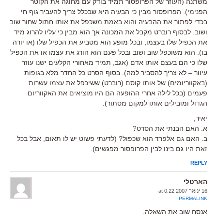
משתנה (העוזר של הפרופסור תמיד בודק עם מחוגה את הקוטר
הפנימי). הפרופסור מבין כי הבעיה היא שבכלל צריך להעביר גוף חי
בכדי לפתור את ההבעיה והוא באמת משכפל את אותו חתול שחור שוב
ושוב. לבסוף רוברט מקבל את המכונה אך הוא מבין כי עליו להרוג מיד
את הכפיל שלו בעצמו, ובכל מופע הוא מטביע את הכפיל שלו (או יורה
בו). הוא משוכפל שוב ושוב ובכל פעם הוא הורג את עצמו או את הכפיל
שלו כי הם בעצם אותו אדם (אגב, תמיד מאחורי הקלעים ישנו עוזר
עיוור – לא צריך להסביר למה). בסוף הסרט כל החדר מלא בגופות
(באקווריומים) של אותו קוסם (רוברט) ששיכפל את עצמו עשרות
פעמים (בכל לילה אחרי ההופעה הם היו מוציאים את האקווריום
הגדול ומובילים אותו למקום מסתור).
יאיר,
א. האם הבנתי את הסרט?
ב. האם גם אלפרד הוא שכפול? (לדעתי פשוט יש לו תאום, אבל בכל
זאת היו גם בינו לבין הפרופסור מפגשים).
REPLY
הארטלי
16 ינואר 2007 at 0:22
PERMALINK
אנסח שוב את השאלה: