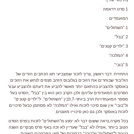
1.סרט דראמה
המועמדים :
1."השתולים"
2."בבל"
3."ילדים קטנים"
4."המלכה"
5."בובי"
התחזית: דבר ראשון ,צריך לזכור שמצביעי תא הכתבים הזרים של
הוליבוד שבוחרים את הזוכים בגלובוס הזהב מנסים לנחש את הזוכים
באוסקר ולהצביע בהתאם יותר מאשר להביע את דעתם ולהצביע עבור
הסרטים המועדפים עליהם ולכן הקרב כאן הוא בין "בבל" ,הסרט בעל
מספר המועמדויות הרב ביותר-7,לבין "השתולים". ל"ילדים קטנים"
ול"בובי" אין שום סיכוי לזכות ואילו "המלכה" לא מסתמן כבעל סיכויים
לזכות באוסקר ולכן גם כאן סיכוייו מועטים.
בכל מקרה,נראה ששום דבר לא ימנע מ"השתולים" לזכות בפרס הסרט
הטוב ביותר ,אפילו לא "בבל" שעדיין לא זכה באף פרס מבקרים השנה
בניגוד ל"שתולים" ש"כיכב" בבחירות של תאי המבקרים השונים.