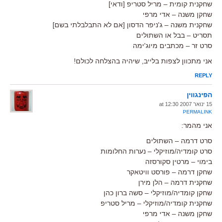
שחקנית קומית – מריל סטריפ [ודאי]
שחקן משנה – אדי מרפי
שחקנית משנה – ג'ניפר הדסון [אם לא התבלבלתי בשם]
תסריט – בבל או השתולים
סרט זר – מכתבים מיוג'ימה
אני מתכוון לצפות בלייב, שיהיה בהצלחה לכולם!
REPLY
הפינגווין
15 ינואר 2007 at 12:30
PERMALINK
אני מהמר:
סרט דרמה – השתולים
סרט קומדיה/מוזיקלי – נערות החלומות
בימוי – מרטין סקורסזה
שחקן דרמה – פורסט וויטאקר
שחקנית דרמה – הלן מירן
שחקן קומדיה/מוזיקלי – סשה ברון כהן
שחקנית קומדיה/מוזיקלי – מריל סטריפ
שחקן משנה – אדי מרפי