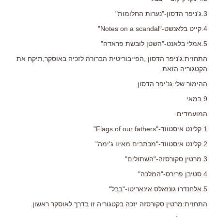
3.ג'ניפר הדסון-"נערות החלומות"
4.קייט בלאנשט-"Notes on a scandal"
5.אמלי בלאנט-"השטן לובשת פראדה"
התחזית:ג'ניפר הדסון ,הפייבוריטית הברורה לזכיה באוסקר,תיקח את
הקטגוריה הזאת.
ההימור שלי:גנ'יפר הדסון
9.במאי
המועמדים:
1.קלינט איסטווד-"Flags of our fathers"
2.קלינט איסטווד-"מכתבים מאיוו ג'ימה"
3.מרטין סקורסזה-"השתולים"
4.סטיבן פרירס-"המלכה"
5.אלחנדרו גונזאלס אינאריטו-"בבל"
התחזית:מרטין סקורסזה יזכה בקטגוריה זו בדרך לאוסקר ראשון.