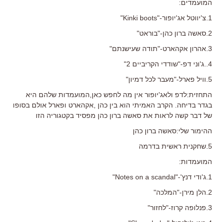
המועמדים:
1.צ'יווטל אג'יופור-"Kinki boots"
2.סאשה ברון כהן-"בוראט"
3.אהרון אקהארט-"תודה שעישנתם"
4..ג'וני דפ-"שודדי הקריביים 2"
5.וויל פארל-"מעבר לכל דמיון"
התחזית:לדפ ולאג'יופור אין מה לחפש כאן,המועמדות שלהם היא
בגדר בדיחה. הקרב האמיתי הוא בין כהן ,אקהארט ופארל אולם בסופו
של דבר קשה לראות את סאשה ברון כהן מפסיד בקטגוריה הזו
ההימור שלי:סאשה ברון כהן
5.שחקנית ראשית בדרמה
המועמדות:
1.ג'ודי דנץ'-"Notes on a scandal"
2.הלן מירן-"המלכה"
3.פנלופה קרוז-"לחזור"