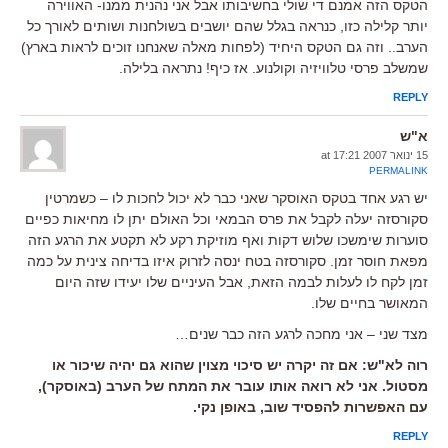
הטקס הזה אמנם די שולי בחשיבותו אבל אני נהנית ממנו- האווירה
יותר קלילה כזו, כנראה בגלל שהם יושבים בשולחנות ושותים לאורך כל
הערב.. וזה גם הטקס היחיד (לפחות מאלה שאנחנו זוכים לראות בארץ)
שמשלב פרסי טלוויזיה וקולנוע. אז כיף! נתראה בלילה.
REPLY
א"ש
15 ינואר 2007 at 17:21
PERMALINK
יש רגע אחד בטקס האוסקר שאני כבר לא יכול לחכות לו – כשמרטין
סקורסזה יעלה לקבל את פרס הבמאי וכל האולם יתן לו מחיאות כפיים
סוערות שימשכו שלוש דקות ואף מוזיקת רקע לא תקטע את הרגע הזה
מפאת חוסר זמן. סקורסזה בטח ינסה לזרוק איזו בדיחה צינית על כמה
זמן לקח לו לעלות לבמה הזאת, אבל העיניים שלו יעידו שזה היום
המאושר בחיים שלו.
מצד שני – אני מחכה לרגע הזה כבר שנים…
רוה לא"ש: אם זה יקרה יש סיכוי מצוין שהוא גם יהיה שיכור או
מסטול. אני לא רואה אותו עובר את המתח של הערב (באוסקר),
עם האפשרות להפסיד שוב, באופן נקי.
REPLY