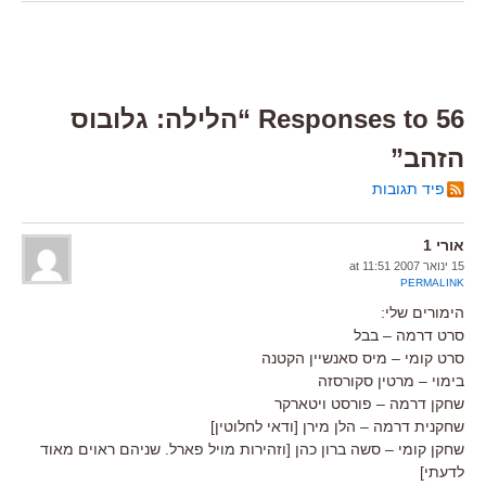
56 Responses to “הלילה: גלובוס
הזהב”
פיד תגובות
אורי 1
15 ינואר 2007 at 11:51
PERMALINK
הימורים שלי:
סרט דרמה – בבל
סרט קומי – מיס סאנשיין הקטנה
בימוי – מרטין סקורסזה
שחקן דרמה – פורסט ויטארקר
שחקנית דרמה – הלן מירן [ודאי לחלוטין]
שחקן קומי – סשה ברון כהן [וזהירות מויל פארל. שניהם ראוים מאוד
לדעתי]