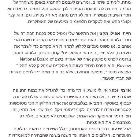
מתח, לעיתים שתויים, ומרשים לעצמם להתנהג באופן משוחרר על
הבמה ומחוצה לה. זו אחת הסיבות לכך שטקס הגלובוסים, גם אם הוא
חסר חשיבות ממשית, הוא לעיתים מהנה מאוד לצפייה. וגם, הוא קצר
וקצבי בהשוואה לטקסים הלפעמים מייגעים של האוסקרים.
הייתי אפילו מקצין
את התיאור שלי ומטיל ספק בכנות הבחירה של
חברי גלובוס הזהב. האם הם באמת בוחרים את הסרטים שהם הכי
אוהבים, או פשוט מנסים לקלוע לתחזיות האוסקרים כדי לשמר את
מעמדם, הלא יציב, כמנבאי האוסקרים? קחו בחשבון: גלובוס הזהב,
בדומה לפרס מפוקפק אחר של אגודה בשם National Board of
Review, הוא הפרס היחיד בעונת האוסקרים שמחלוק ללא תהליך
הצבעה מוסדר, מפוקח ומתועד, אלא בדיונים מאחורי דלתיים סגורות
של חברי האיגוד.
אז מי יזכה?
אין לי מושג. ויותר מזה: כדי להגדיל את כמות החנופה
שהם מייצרים, ולצמצם את האפשרות שסרט שזוכה אצלם לא יזכה
לבסוף באוסקר, המציאו בגלובוסים את אחת החלוקות הכי מטופשות:
קטגוריות נפרדות לדרמה ולקומדיה/מיוזיקל. מצד שני, אם תרצו, זהו
חצי הגמר והאוסקר הוא הגמר; הגלובוסים לא מנבאים, אלא רק
מצמצמים את האופציות.
אבל יש עוד דבר: בשנים האחרונות, בגלל השינויים בתאריכי חלוקת
האוסקרים, הגלובוסים הוענקו עד השנה בשעה שהבחירה למועמדויות