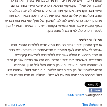
הספרדי ובין "חיים של אחרים" הגרמני (בפברואר בארץ). ואז צץ לו
"המבוך של פאן" המקסיקאי הנפלא. הסרט שאני הייתי בוחר בו אם
הייתי חבר אקדמיה. אם אף אחד מהסרטים האלה לא יזכה בגלובוס
הזהב נוכל לצחוק עליהם כהוגן בפריוויו לפרסי השנה הבאה. אם אחד
מהם כן יזכה, כדאי לשים לזה לב. "המבוך של פאן" יצא בארצות הברית
בסוף השבוע שעבר והוא משגשג בקופות. יש לזה השפעה. ובארץ? נכון
לעכשיו הסרט כלל לא נרכש להפצה כאן.
אמיליו והבלשים
אז איך הסתנן "בובי" לתוך רשימת המועמדים לגלובוס הזהב? סרט
שנראה לי שלא יזכה לאף מועמדות משמעותית באוסקרים? לא ברור.
זה אחד מהרגעים האלה שגורמים לגלובוסים להיראות קיקיוניים
וחובבניים. כשראיתי את "בובי" הבנתי מה הרג את רוברט אלטמן הי"ד.
לא שהסרט איום, הוא לא. הוא רק תמוה מעל לכל הגיון. והמבנה
הכמו-אלטמני שלו רק מזכיר כמה אלטמן היה במאי דגול. ואסטבז אינו
דגול. למרבה ההפתעה הוא גם לא כשלון מוחלט. זה סרט משונה מאוד.
Categories:
אוסקר 2006
«
Tea-School
שפעת הזהב
»