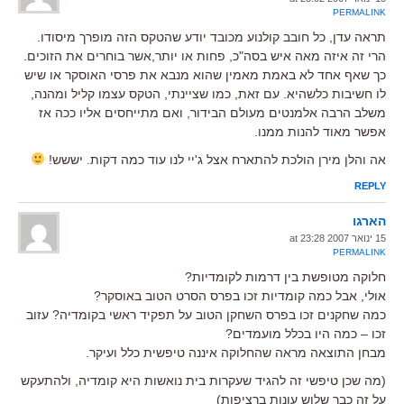
PERMALINK
תראה עדן, כל חובב קולנוע מכובד יודע שהטקס הזה מופרך מיסודו.
הרי זה איזה מאה איש בסה"כ, פחות או יותר,אשר בוחרים את הזוכים.
כך שאף אחד לא באמת מאמין שהוא מנבא את פרסי האוסקר או שיש
לו חשיבות כלשהיא. עם זאת, כמו שציינתי, הטקס עצמו קליל ומהנה,
משלב הרבה אלמנטים מעולם הבידור, ואם מתייחסים אליו ככה אז
אפשר מאוד להנות ממנו.
אה והלן מירן הולכת להתארח אצל ג'יי לנו עוד כמה דקות. יששש!
REPLY
הארגו
15 ינואר 2007 at 23:28
PERMALINK
חלוקה מטופשת בין דרמות לקומדיות?
אולי, אבל כמה קומדיות זכו בפרס הסרט הטוב באוסקר?
כמה שחקנים זכו בפרס השחקן הטוב על תפקיד ראשי בקומדיה? עזוב
זכו – כמה היו בכלל מועמדים?
מבחן התוצאה מראה שהחלוקה איננה טיפשית כלל ועיקר.
(מה שכן טיפשי זה להגיד שעקרות בית נואשות היא קומדיה, ולהתעקש
על זה כבר שלוש עונות ברציפות)