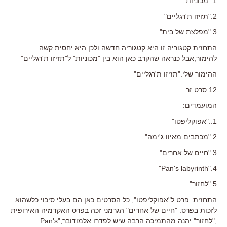
1."מכוניות"
2."תזיזו ת'רגליים"
3."מפלצת של בית"
התחזית:קטגוריה זו היא קטגוריה חדשה ולכן היא יחסית קשה
להימור,אבל כנראה שהקרב כאן הוא בין "מכוניות" ל"תזיזו ת'רגליים"
ההימור שלי:"תזיזו ת'רגליים"
12.סרט זר
המועמדים:
1.."אפוקליפטו"
2."מכתבים מאיוו ג'ימה"
3."חיים של אחרים"
4."Pan's labyrinth"
5."לחזור"
התחזית: פרט ל"אפוקליפטו", כל הסרטים כאן הם בעלי סיכוי כלשהוא
לזכות בפרס. "חיים של אחרים" הגרמני זכה בפרס האקדמיה האירופית
,"לחזור" יהנה מהתמיכה הרבה שיש לפדרו אלמודובר,"Pan's