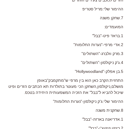
ההימור שלי:מריל סטריפ
7.שחקן משנה
המועמדים:
1.בראד פיט-"בבל"
2.אדי מרפי-"נערות החלומות"
3.מרק וולברג-"השתולים"
4.ג'ק ניקולסון-"השתולים"
5.בן אפלק-"Hollywoodland"
התחזית:הקרב כאן הוא בין מרפי ש"מתקמבק"באופן
מושלם,ניקולסון,השחקן הכי מעוטר בתולדות תא הכתבים הזרים ופיט
שיכול להביא ל"בבל" את הזכיה המשמעותית היחידה בטכס.
ההימור שלי:ג'ק ניקולסון-"נערות החלומות"
8.שחקנית משנה
1.אדריאנה בארזה-"בבל"
2.רינקו קיקוצ'י-"בבל"