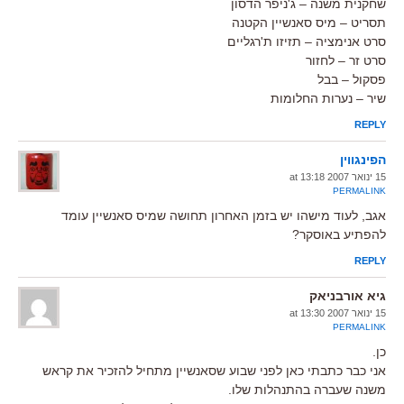
שחקנית משנה – ג'ניפר הדסון
תסריט – מיס סאנשיין הקטנה
סרט אנימציה – תזיזו ת'רגליים
סרט זר – לחזור
פסקול – בבל
שיר – נערות החלומות
REPLY
הפינגווין
15 ינואר 2007 at 13:18
PERMALINK
אגב, לעוד מישהו יש בזמן האחרון תחושה שמיס סאנשיין עומד
להפתיע באוסקר?
REPLY
גיא אורבניאק
15 ינואר 2007 at 13:30
PERMALINK
כן.
אני כבר כתבתי כאן לפני שבוע שסאנשיין מתחיל להזכיר את קראש
משנה שעברה בהתנהלות שלו.