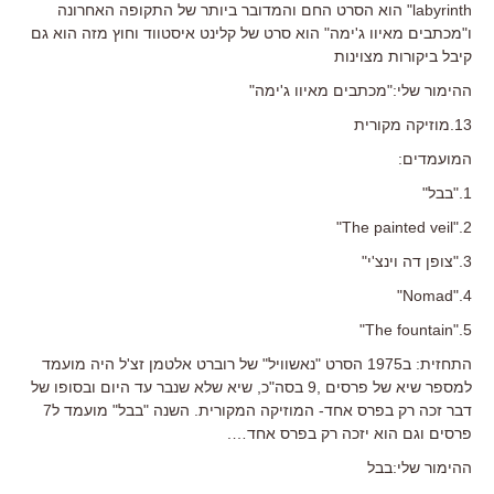
labyrinth" הוא הסרט החם והמדובר ביותר של התקופה האחרונה
ו"מכתבים מאיוו ג'ימה" הוא סרט של קלינט איסטווד וחוץ מזה הוא גם
קיבל ביקורות מצוינות
ההימור שלי:"מכתבים מאיוו ג'ימה"
13.מוזיקה מקורית
המועמדים:
1."בבל"
2."The painted veil"
3."צופן דה וינצ'י"
4."Nomad"
5."The fountain"
התחזית: ב1975 הסרט "נאשוויל" של רוברט אלטמן זצ'ל היה מועמד
למספר שיא של פרסים ,9 בסה"כ, שיא שלא שנבר עד היום ובסופו של
דבר זכה רק בפרס אחד- המוזיקה המקורית. השנה "בבל" מועמד ל7
פרסים וגם הוא יזכה רק בפרס אחד….
ההימור שלי:בבל