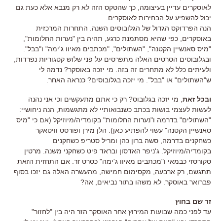
לאוסקרים עדיין בעיצומה, כך שהטקס הזה לא רק מנבא אלא כעת גם
יכול להשפיע על הבחירות לאוסקרים.
הנה הפרדוקס הגדול של הגלובוסים השנה. התחרות המרכזית
באוסקרים, כפי שהיא מסתמנת כרגע, תהיה בין "נערות החלומות",
"מיס סאנשיין הקטנה", "השתולים", "מכתבים מאיוו ג'ימה" ו"בבל".
ובגלובוסים הסרטים האלה מתפרסים על פני שלוש קטגוריות נפרדות,
ולעיתים כלל לא מתחרים זה בזה. מי יזכה באוסקר? נדמה לי
ש"השתולים" או "בבל". מי יזכה בגלובוסים? כנראה האחר.
ובכל זאת
, מי יזכה בגלובוס? רק כי אתם מתעקשים וכי אני נהנה
לעשות לעצמי בושות בכתב כשנבואותיי לא מתגשמות, הנה ניחושיי:
"השתולים" בדרמה ו"נערות החלומות" בקומדיה/מיוזיקל (אם כי "מיס
סאנשיין הקטנה" עשוי להפתיע כאן). הלן מירן ופורסט וויטאקר
כשחקנים בדרמה, סשה ברון כהן ומריל סטריפ כשחקנים
בקומדיה/מיוזיקל. ג'ניפר האדסון ובראד פיט כשחקני משנה. מרטין
סקורסזי כבמאי ו"מכתבים מאיוו ג'ימה" כסרט זר. אם התחזית הזאת
תתגשם, רק ארבעה, מקסימום חמישה, מהעשרה האלה גם יזכו בסוף
פברואר באוסקר. לא משהו בתור נביאים, אה?
זר שם בחוץ
עד לפני כמה שבועות המירוץ אחר האוסקר הזר היה בין "לחזור"