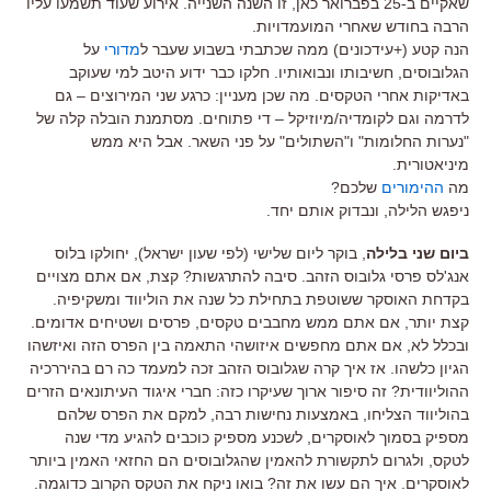
שאקיים ב-25 בפברואר כאן, זו השנה השנייה. אירוע שעוד תשמעו עליו
הרבה בחודש שאחרי המועמדויות.
הנה קטע (+עידכונים) ממה שכתבתי בשבוע שעבר ל
מדורי
על
הגלובוסים, חשיבותו ונבואותיו. חלקו כבר ידוע היטב למי שעוקב
באדיקות אחרי הטקסים. מה שכן מעניין: כרגע שני המירוצים – גם
לדרמה וגם לקומדיה/מיוזיקל – די פתוחים. מסתמנת הובלה קלה של
"נערות החלומות" ו"השתולים" על פני השאר. אבל היא ממש
מיניאטורית.
מה
ההימורים
שלכם?
ניפגש הלילה, ונבדוק אותם יחד.
ביום שני בלילה
, בוקר ליום שלישי (לפי שעון ישראל), יחולקו בלוס
אנג'לס פרסי גלובוס הזהב. סיבה להתרגשות? קצת, אם אתם מצויים
בקדחת האוסקר ששוטפת בתחילת כל שנה את הוליווד ומשקיפיה.
קצת יותר, אם אתם ממש מחבבים טקסים, פרסים ושטיחים אדומים.
ובכלל לא, אם אתם מחפשים איזושהי התאמה בין הפרס הזה ואיזשהו
הגיון כלשהו. אז איך קרה שגלובוס הזהב זכה למעמד כה רם בהיררכיה
ההוליוודית? זה סיפור ארוך שעיקרו כזה: חברי איגוד העיתונאים הזרים
בהוליווד הצליחו, באמצעות נחישות רבה, למקם את הפרס שלהם
מספיק בסמוך לאוסקרים, לשכנע מספיק כוכבים להגיע מדי שנה
לטקס, ולגרום לתקשורת להאמין שהגלובוסים הם החזאי האמין ביותר
לאוסקרים. איך הם עשו את זה? בואו ניקח את הטקס הקרוב כדוגמה.