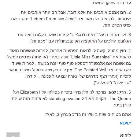
עם פרס שחקן המשנה.
2. הם אמנם אוהבים את אלמודובר, אבל הם יותר אוהבים את
איסטווד, לכן אופתע מאוד אם "Letters From Iwo Jima" יפסיד את
פרס הסרט הזר.
3. אני מהמרת על "תזיזו ת'רגליים" למרות שאני בקלות רואה את
הגלובס הולכים על האופציה הקונבנציונלית עם "מכוניות".
4. חוץ מהנ"ל, קשה לי לראות הפתעות אחרות, למרות שאשמח מאוד
לראות את "Little Miss Sunshine" זוכה באחד (או יותר) פרסים למשל.
גם אשמח אם אלכסנדר דספלא סוף סוף יזכה במשהו. למרות שעוד
לא ראיתי את The Painted Veil, אין לי ספק שזה פסקול משובח וראוי
לזכייה (אחרי רצף מדהים של "נערה עם עגיל פנינה", "לידה",
"סיריאנה" ו"המלכה").
5. הרגע שאני מחכה לו: הלן מירן בזכייה כפולה: על Elizabeth I ועל
The Queen. מקווה מאוד ל standing ovation לא פחות מזה שיינתן
לוורן ביטי.
אתם בטוחים שזה ב E!? זה בד"כ בערוץ 3, לא??
REPLY
ליהיא