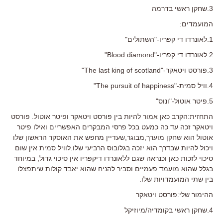
3.שחקן ראשי בדרמה
המועמדים:
1.לאונרדו די קפריו-"השתולים"
2.לאונרדו די קפריו-"Blood diamond"
3.פורסט ויטאקר-"The last king of scotland"
4.וויל סמית-"The pursuit of happiness"
5.פיטר אוטול-"ונוס"
התחזית:הקרב כאן אמור להיות בין פורסט ויטאקר ופיטר אוטול. פורסט
ויטאקר זכה עד כה כמעט בכל פרסי המבקרים האפשריים ואילו פיטר
אוטול הוא שחקן מוערך,מבוגר,שעדיין מחפש את האוסקר הראשון שלו
ויכול להיות שבדרך הוא יזכה בגלובוס הרביעי שלו.לוויל סמית אין שום
סיכוי לזכות כאן וכנראה שגם ללאונרדו דיקפריו אין סיכוי גדול, במיוחד
בגלל שהוא מועמד פעמיים וסביר להניח שהוא יאבד קולות שיתפצלו
בין שתי המועמדויות שלו.
ההימור שלי:פורסט ויטאקר
4.שחקן ראשי בקומדיה/מיוזיקל