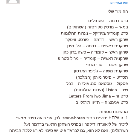
PERMALINK
ההימור שלי
סרט דרמה – השתולים
במאי – מרטין סקורסזה (השתולים)
סרט קומדיה/מיוזיקל – נערות החלומות
שחקן ראשי – דרמה – פורסט וויטקר
שחקנית ראשית – דרמה – הלן מירן
שחקן ראשי – קומדיה – סשה ברון כהן
שחקנית ראשית – קומדיה – מריל סטריפ
שחקן משנה – אדי מרפי
שחקנית משנה – ג'ניפר האדסון
תסריט – פיטר מורגן (המלכה)
פסקול – גוסטאבו סנטאולג'ה – בבל
שיר – Listen (נערות החלומות)
סרט זר – Letters From Iwo Jima
סרט אנימציה – תזיזו ת'רגליים
מחשבות נוספות
1. ה HFPA ידועים בתור star-whores. לכן, אני רואה סיכוי ממשי
לזכיה של ליאונרדו דיקפריו בפרס השחקן הראשי בדרמה (על
השתולים). ואם לא הוא, גם לבראד פיט יש סיכוי לא רע ללכת הביתה