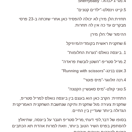
4.מגי ג'ילנהול-"Sherrybaby"
5.קייט וינסלט-"ילדים קטנים"
תחזית:הלן מירן לא יכולה להפסיד כאן.אחרי שזכתה ב-23 פרסי
מבקרים עד כה אין לה תחרות.
ההימור שלי:הלן מירן
6.שחקנית ראשית בקומדיה/מיוזיקל
1..ביונסה נואלס-"נערות החלומות"
2.מריל סטריפ-"השטן לובשת פראדה"
3.אנט בנינג-"Running with scissors"
4.רנה זולווגר-"מיס פוטר"
5.טוני קולט-"מיס סאנשיין הקטנה"
התחזית: הקרב כאן הוא בעצם בין ביונסה נואלס למריל סטריפ,
שחקנית צעירה מול שחקנית ותיקה שנחשבת השחקנית האמריקנית
הגדולה ביותר שעדיין בין החיים.
בסופו של דבר,לפי דעתי,מריל סטריפ תגבר על ביונסה, שתיאלץ
להסתפק בפרס השיר הטוב ביותר, וזאת למרות אהדת תא הכתבים
הזרים לכוכבים צעירים וזוהרים