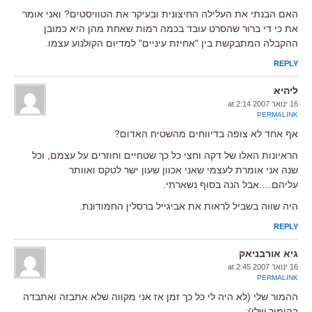
האם הבנתי את העלילה החיצונית ובעיקר את הטוויסטים? ואני אומר
את כי די ברור שהסרט עובד בכמה רמות שאחת מהן היא כמובן
ההקבלה המתבקשת בין "אחיזת עיניים" למדיום הקולנוע עצמו.
REPLY
ליהיא
16 ינואר 2007 at 2:14
PERMALINK
אף אחד לא צופה בדיווחים מהשטיח האדום?
הראיונות האלו של דקה וחצי כל כך שטחיים וחוזרים על עצמם, וכל
שנה אני אומרת לעצמי שאני אכוון שעון ישר לטקס ואוותר
עליהם….אבל הנה בסוף נשארתי.
היה שווה בשביל לראות את אביגייל ברסלין החמודונת.
REPLY
גיא אורבניאק
16 ינואר 2007 at 2:45
PERMALINK
ההמור שלי (לא היה לי כל כך זמן אז אני מקווה שלא אתבזה ואתבדה
בהימור שלי):