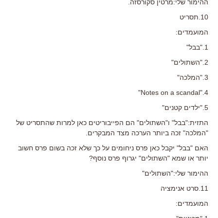
ההימור שלי:מרטין סקורסזה.
10.תסריט
המועמדים:
1."בבל"
2."השתולים"
3."המלכה"
4."Notes on a scandal"
5."ילדים קטנים"
התזית:"בבל" ו"השתולים" הם הפייבוריטים כאן למרות שהתסריט של
"המלכה" זכה ביותר הערכה מצד המבקרים.
האם "בבל" יקבל כאן פרס ניחומים על כך שלא זכה בשום פרס חשוב
יותר או שמא "השתולים" יגרוף פרס נוסף?
ההימור שלי:"השתולים"
11.סרט אנימציה
המועמדים: