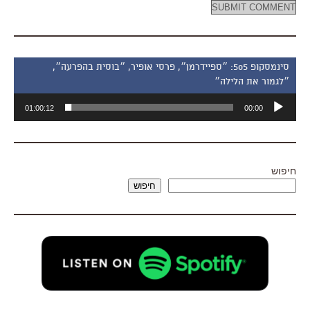
סינמסקופ 505: ״ספיידרמן״, פרסי אופיר, ״בוסית בהפרעה״,
״לגמור את הלילה״
נגן
01:00:12
00:00
אודיו
חיפוש
חיפוש