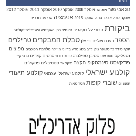
תגים
אבי נשר
אוסקר 2011
אוסקר 2012
אוסקר 2009
אוסקר 2010
3D
אווטאר
אנימציה
אוסקר 2015
ארבעה כוכבים
אוסקר 2013
אוסקר 2014
ביקורת
גיבורי על
דוקאביב
האחים כהן
האקדמיה הישראלית לקולנוע
טבלת המבקרים
טריילרים
הספד
הערת שוליים
וודי אלן
מפיצים
יוסף סידר
כריסטופר נולן
מדע בדיוני
מלחמת הכוכבים
לייב בלוג
מוזיקה
סטיבן ספילברג
סרטים קצרים
נטפליקס
סאנדאנס
סיכום חודש
סרטי קיץ
פודקאסט סינמסקופ הקצה
פסטיבלים
פסקולים
פיקסאר
קולנוע ישראלי
קולנוע תיעודי
קולנוע ישראלי עצמאי
שוברי קופות
תסריטאות
קטנוניזם