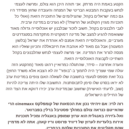
הקטע באמת היה מרתק. אני תוהה היכן הוא צולם, ומרשה לעצמי
לנחש בעקבות המבטא הבריטי של המנחה והעובדה שחוץ מסידר היו
גם כמה ישראלים בקהל, שהצילומים של התוכנית הזאת (ואולי כל
תוכניות מגזין הקולנוע של הרשת?) לא נערכים במדינה ערבית.
לגבי הלבנונים בקהל, חשוב לזכור שבלבנון יש אוכלוסייה גדולה מאוד
ששואפת להגיע למצב של מדינה דמוקרטית מתקדמת בסטנדרטים
מערביים, והאוכלוסייה הזאת אמנם לא אוהדת את ישראל (בלשון
המעטה) אבל גם מאוד לא אוהבת את חיזבאללה והכיוון שאליו הוא
מנסה לגרור את המדינה. אני מרשה לעצמי לנחש שהלבנונים בקהל
השתייכו לקבוצת האוכלוסייה הזאת.
והערה אחרונה – סידר, שהתגלה כמרואיין רהוט מאוד (מהקטע הזה
עולה שמי שצריך היה לתמוך ב-"בופור" זה לא הצבא אלא משרד החוץ)
בכל זאת פספס לטעמי בתשובה שלו לשאלה האם צופים במדינות ערב
לא יראו בסרט שלו סימן לתבוסתנות. התשובה שלו היתה צריכה להיות
(שוב, לדעתי האישית) שחשוב שבמדינות ערב יכירו דווקא את הצד הזה
של החיילים הישראלים.
רוה לרז: אם זיהיתי נכון את הכסאות של קומפלקס cinemaxx הרי
שהאייטם כנראה צולם במהלך פסטיבל ברלין בפברואר.
ואל-ג'זירה באנגלית הוא ערוץ שמופק באנגליה ומכיל תוכניות
אירוח בלעדיות לערוץ של דיוויד פרוסט וריז קאהן. אתה לא מדמיין
שהם מקליטים את התוכניות שלהם בבחריין.