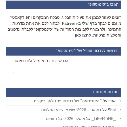
תמכו ב"סינמסקופ"
רוצים לעזור לממן את פעילות הבלוג, טבלת המבקרים והפודקאסט?
מוזמנים לבקר
בדף שלי ב-Patreon
ולבחור לכם את אחת מדרגות
התמיכה, ולהצטרף לקבוצות הסודיות של "סינמסקופ" לקבלת עדכונים
והמלצות פרטיות.
לחצו כאן
הירשמו לעדכוני המייל של ״סינמסקופ״
הכניסו כתובת אימייל ולחצו אנטר
תגובות אחרונות
אחד
על
״האודיסאה״ של כריסטופר נולאן, ביקורת
Shai
על
דוקאביב 2026: שש או שבע המלצות
_LiBERTiNE_
על
אוסקר 2026: כל הזוכים