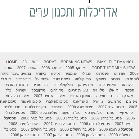
HOME
3D
9/11
BORAT
BREAKING NEWS
IMAX
THE DA VINCI
THE DAILY SHOW
CODE
אוסקר 2005
אוסקר 2006
אוסקר 2007
אוסקר
2008
אורחים
אינטרנט
אנג לי
אנימציה
ארכיון
ביקורת
במאים שעברו ניתוח
לשינוי מין
בקרוב
בשוטף
בתי קולנוע
ג'יימס בונד
גיבורי על
דוד פרלוב
די.וי.די
דפש מוד
האחים כהן
היי דפינישן
היצ'קוק/טריפו
הכי טובים
המדור המודפס
הספד
וודי אלן
טלוויזיה
טעויות תרגום
טריילרים
טרקובסקי
ישראל
כללי
מאבק היוצרים
מוזיקה
מועדון הגנוזים
מועדון הגנוזים 2007
מועצת הקולנוע
מפיצים
מר משיב
ניו יורק
סאנדאנס
סטיבן ספילברג
סיכום העשור
סיכום שנה
2006
סיכום שנה 2007
סיכום שנה 2008
סינמטק
סקירת בלוגים
סרטי ילדים
סרטי קיץ
סתם
פול מקרטני
פוליצרוסקופ
פוליצרסקופ 2006
פסטיבל ברלין
2006
פסטיבל ברלין 2007
פסטיבל ברלין 2008
פסטיבל ונציה 2006
פסטיבל
ונציה 2007
פסטיבל חיפה 2006
פסטיבל חיפה 2007
פסטיבל חיפה 2008
פסטיבל טורונטו 2006
פסטיבל ירושלים 2006
פסטיבל ירושלים 2007
פסטיבל
ירושלים 2008
פסטיבל קאן 2006
פסטיבל קאן 2007
פסטיבל קאן 2008