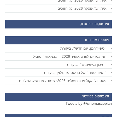
איתן
על
אוסקר 2026: כל הזוכים
איתן
על
אוסקר 2026: כל הזוכים
סינמסקופ בפייסבוק
פוסטים אחרונים
״ספיידרמן: יום חדש״, ביקורת
המועמדים לפרס אופיר 2026: ״עצמאות״ מוביל
״תיכון מגשימים״, ביקורת
״האודיסאה״ של כריסטופר נולאן, ביקורת
פסטיבל הקולנוע בירושלים 2026: שמונה או תשע המלצות
סינמסקופ בטוויטר
Tweets by @cinemascopian