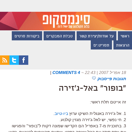
ראשי
על אודות/יצירת קשר
טבלת המבקרים
ביקורות סרטים
הרצאות
תסריט.ים
18 אפריל 2007 | 22:43
~
4 COMMENTS
|
תגובות פייסבוק
"בופור" באל-ג'זירה
זה אייטם תלת ראשי:
1. אל-ג'זירה באנגלית השיקו ערוץ
ביו-טיוב
.
2. חי נפשי, יש לאל-ג'זירה מגזין קולנוע.
3. בתוכנית מ-7 באפריל הם הקדישו שמונה דקות ל"בופור" והפגישו
את יוסף סידר עם קהל שצפה בסרט, שתיים מהצופות לבנוניות. כדאי