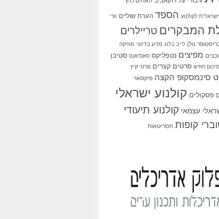
גיבורי על
דוקאביב
האחים כהן
הספד
הערת שוליים
שראלית לקולנוע
וודי
ת המבקרים
טריילרים
ריסטופר נולן
מדע בדיוני
לייב בלוג
מוזיקה
מפיצים
סטיבן
נטפליקס
כבים
סאנדאנס
סרטים קצרים
יכום חודש
סרטי קיץ
 סינמסקופ הקצה
פיקסאר
קולנוע ישראלי
פסקולים
קולנוע תיעודי
שראלי עצמאי
ברי קופות
תסריטאות