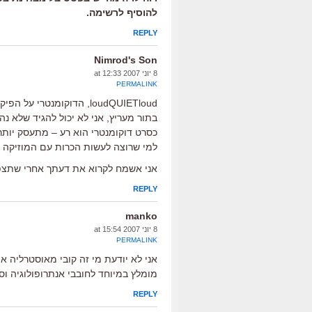
להוסיף לרשימה.
REPLY
Nimrod's Son
8 יוני 2007 at 12:33
PERMALINK
loudQUIETloud, הדוקומנטרי על הפיקסיז, לא מומלץ למי שהוא לא מעריץ.
בתור מעריץ, אני לא יכול להגיד שלא נהנ
כסרט דוקומנטרי הוא רע – מתעסק יותר
למי שרוצה לעשות הכרות עם המוזיקה 
אני אשמח לקרוא את דעתך אחרי שתצפה 
REPLY
manko
8 יוני 2007 at 15:54
PERMALINK
אני לא יודעת מי זה קובי מאוסטרליה או
מומלץ במיוחד לחובבי אנתרופולוגיה ו
REPLY