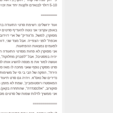
5-10 דולר לבנאדם ולקנות יחד את זכויות ההפצה של הסרט בישראל?
========
ועוד ירושלים: רשימת סרטי התעודה בתח
באופן עקרוני אני נוטה להעדיף סרטים ע
מסוקרן, למשל, מ"גודיק" של ארי דוידובי
אכפת" לפני הצפייה. אבל מצד שני, דוו
לפעמים נמצאות ההפתעות.
יהיה בפסטיבל, אבל "לפברק מחלוקת",
ועושה למור את מ מנסה להשיג אותו ל
סרט מסקרן נוסף שאני מחכה לו מאז סאנ
נדירים של נאס"א. ויהיה גם סרט תיעוד
המאסטרו רוסטופוביץ', שמת לא מזמן (ו
סוקורוב, "אלכסנדרה", שהתחרה בקאן).
אני ממשיך לדלות שמות של סרטים מסקרנ
============