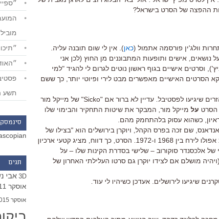
״ספייד
מוביל
״תיכון
רות וולג'ין פורסמה אתמול (
כאן
). אין לי שום תובנה עליה.
ל נושאים, אישים ותופעות המתבוננים מן החוץ (לכן אני
״האודי
ץ'), וסרטים אישיים בגוף ראשון נוטים לגרום לי להגיד "למי
קא הסרטים האישיים מאפשרים מבט לירי ופיוטי יותר, כך ששם
תשע ה
אני מסוקרן לא פחות מסרטי התעודה הזרים שיגיעו לפסטיבל. עדיין לא ברור אם "Sicko" של מייקל מור
 הסרט
על
מייקל מור, המבקר את שיטות התחקיר והבימוי שלו
ראיון, כשהוא עסוק בלהתחמק מהם.
סינמסקו
דאנס, שם זכה בפרס הקהל, ויוקרן בירושלים הוא "בצילו של
ascopian
הירח", הפקה של הבי.בי.סי על משימות אפולו לירח בין 1968 ו-1972. הסרט, כך דווח, מציג קטעי ארכיון
י של אלכסנדר סוקורוב – שלישי בסדרת הקינות שלו – על
יהיה מושלם אם לצידו יוקרן גם סרטו העלילתי האחרון של
תגים
אבי נ
3D
ים שיגיעו לירושלים. אעדכן כשיהיו לי עוד.
אוסקר 2011
אוסקר 2015
ביקו