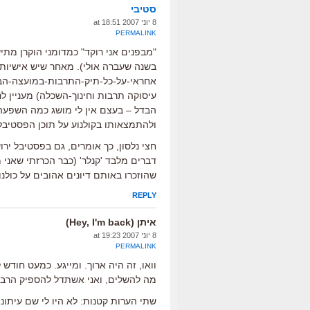
סטיבי
8 יוני 2007 at 18:51
PERMALINK
"מבפנים אני רוקד" כמדומני הוקרן מתי
בשנה שעברה אולי). מאחר שיש אישיו
אחראי-על-כל-תיק-התרבות-במועצה-הבר
עיסוקה תרבות וחינוך-השכלה) מעניין 
הבדל – בעצם אין לי מושג כמה השפעה 
ולהתמצאותו בקולנוע על תוכן הפסטיבל 
חצי נלסון, כך אומרים, גם בפסטיבל ירו
דברים מלבד 'קנלר' (כבר הכרזתי שאני 
שהוזכרו באותם דיונים אהובים על כולנו
REPLY
איתן (Hey, I'm back)
8 יוני 2007 at 19:23
PERMALINK
וואו, זה היה ארוך. ומייגע. כמעט חוד
מה להשלים, ואני אשתדל להספיק הרבה
שתי הערות קטנות: לא היו לי שם עיתונים