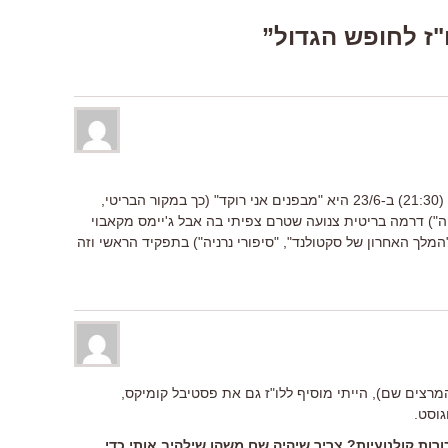
עוד בכורה, ביס 1 (19:45) ובהוט דרמה (21:30) ב-23/6 היא "מבפנים אני רוקד" (כך במקור הבריטי,
ה") דרמה בריטית צנועה שטרם צפיתי בה אבל ג'יימס מקאבוי
מלך האחרון של סקטולנד", "סיפורי נרניה") בתפקיד הראשי וזה
מרצים שם), הייתי מוסיף ללו"ז גם את פסטיבל קומיקס,
רות קולנועיות? צריך שיהיה שם משהו שילהיב אותי כדי