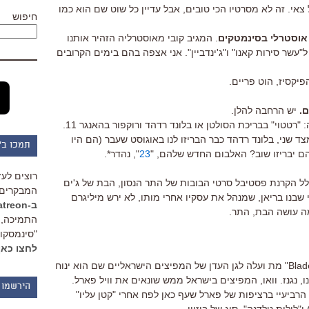
צאי. זה לא מסרטיו הכי טובים, אבל עדיין כל שוט שם הוא כמו
חיפוש
. המגיב קובי מאוסטרליה הזהיר אותנו
עשר סירות קאנו" ו"ג'ינדביין". אני אצפה בהם בימים הקרובים
פיקסיז, הוט פריים.
יש הרחבה להלן.
חתיכת דילמה: "רטטוי" בבריכת הסולטן או בלונד רדהד ורוקפור בהאנגר 11.
ד שני, בלונד רדהד כבר הבריזו לנו באוגוסט שעבר (הם היו
תמכו ב"
ם יבריזו שוב? האלבום החדש שלהם, "
23
", נהדר*.
רוצים לעז
ל הקרנת פסטיבל סרטי הבובות של התר הנסון, הבת של ג'ים
המבקרים 
לי שבנו בריאן, שמנהל את עסקיו אחרי מותו, לא ירש מיליגרם
ב-Patreon
מה עושה הבת, התר.
התמיכה, 
"סינמסקופ
לחצו כאן
דן עידכן בתגובות שלשום: "Blades of Glory" מת ועלה לגן העדן של המפיצים הישראליים שם הוא ינוח
ו, נגנז. וואו, המפיצים בישראל ממש שונאים את וויל פארל.
הירשמו 
 הרביעיי ברציפות של פארל שעף כאן לפח אחרי "קטן עליו"