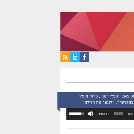
סינמסקופ 505: ״ספיידרמן״, פרסי אופיר,
בהפרעה״, ״לגמור את הלילה״
השתמש
01:00:12
00:
במקש
למעלה/למטה
כדי