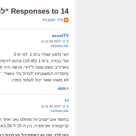
14 Responses to “לו"ז לחופש הגדול”
פיד תגובות
assafTV
8 יוני 2007 at 11:08
PERMALINK
חצי נלסון ישודר ביס 1, לא יס 3.
בארה"ב השם שונה ל"רורי או'שה היה פ
(הסדרה המשובחת "לגדול בלי בושה", "ה
לא משהו שאני יכול לעמוד בפניו.
REPLY
רז
8 יוני 2007 at 11:40
PERMALINK
בחוסר אובייקטיביות מוחלט (אני אחד ה
קריקטורה ואנימציה, בין ה-25 ל-28 באוגוסט.
רוה לרז: מה יש בפסטיבל מבחינת בכו