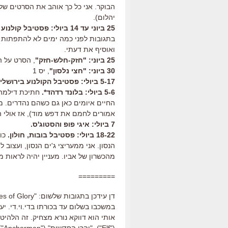
הבוקר. אני כל כך אוהב את הסרטים של 
יהלום).
25 ביוני עד 14 ביולי: פסטיבל קולנוע אוסטרלי בסינמטקים
בתגובות לפני כמה ימים לא להתפתות ל"
ואוסיף את דעתי.
25 ביוני: "חזק-חלש-חזק"
, הסרט על ה
30 ביוני: "חצי נלסון"
, יס 1
5-17 ביולי: פסטיבל הקולנוע בירושלים.
5-6 ביולי: בלונד רדהד*.
החיים איומים כאן גם כשהם נהדרים. מצ
אמורים לחמם את דפש מוד), אז אולי ה
7 ביולי: איגי פופ והסטוג'ס.
18-22 ביולי: פסטיבל בובות, חולון.
כול
הנסון. אני ממעריצי ג'ים הנסון, ועצוב 
מהכשרון של אביו. מעניין יהיה לראות 
=========
במשכבו בשלום עד בכורתו בדי.וי.די. יענ
אותי הוא דווקא נורא מצחיק. זה הלהיט