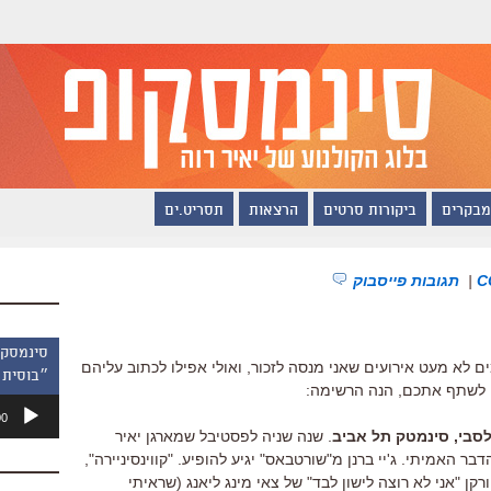
מבקרים
ביקורות סרטים
הרצאות
תסריט.ים
|
תגובות פייסבוק
לא מעט אירועים שאני מנסה לזכור, ואולי אפילו לכתוב עליהם
״בוסית 
י לשתף אתכם, הנה הרשימה:
נגן
00
אודיו
. שנה שניה לפסטיבל שמארגן יאיר
ר האמיתי. ג'יי ברנן מ"שורטבאס" יגיע להופיע. "קווינסיניירה",
ורקן "אני לא רוצה לישון לבד" של צאי מינג ליאנג (שראיתי