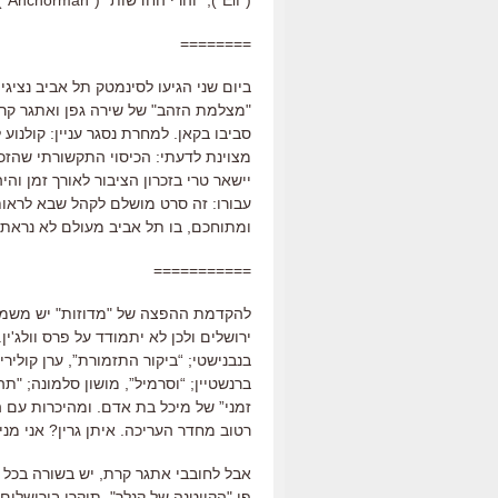
("Elf"), "והרי החדשות" ("Anchorman") ו"לילות טלדגה". סוג של ביזיון.
========
ביום שני הגיעו לסינמטק תל אביב נציגים
"מצלמת הזהב" של שירה גפן ואתגר קרת
מצוינת לדעתי: הכיסוי התקשורתי שהזכי
יישאר טרי בזכרון הציבור לאורך זמן והי
עבורו: זה סרט מושלם לקהל שבא לראות
ומתוחכם, בו תל אביב מעולם לא נראתה
===========
להקדמת ההפצה של "מדוזות" יש משמעו
ירושלים ולכן לא יתמודד על פרס וולג'ין
בנבנישטי; “ביקור התזמורת”, ערן קולירין
ברנשטיין; “וסרמיל”, מושון סלמונה; "תה
זמני” של מיכל בת אדם. ומהיכרות עם ה
רטוב מחדר העריכה. איתן גרין? אני מ
פי "הקייטנה של קנלר", תוקרן בירושלים