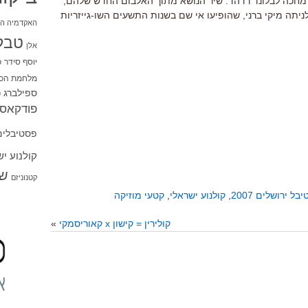
 מחכה לבלונד רדהד. שיר הנושא מתוך האלבום החדש שלהם,
גורם לי להתגעגע ל-Lush ולסולניתה מיקי ברני, שהופיעו אי שם בשנות התשעים השו-גייזריות
האקדמיה הי
טבל
אלן
יוסף סידר
כ
מלחמת הכו
ספילברג
ס
פודקאסט
פסטיבלים
קולנוע י
שו
קטנוניזם
בל ירושלים 2007
,
קולנוע ישראלי
,
קטעי מוזיקה
קולירין = קישון x קאוריסמקי
»