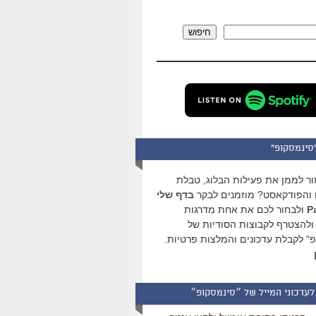
להגביר
או
חיפוש
להנמיך
עוצמת
שמע.
סינמסקופ"
ור לממן את פעילות הבלוג, טבלת
והפודקאסט? מוזמנים לבקר
בדף שלי
ולבחור לכם את אחת מדרגות
ולהצטרף לקבוצות הסודיות של
" לקבלת עדכונים והמלצות פרטיות.
לעדכוני המייל של ״סינמסקופ״