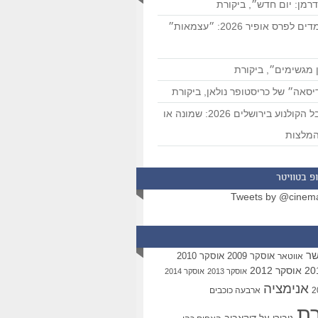
רמן: יום חדש״, ביקורת
המועמדים לפרס אופיר 2026: ״עצמאות״
 מגשימים״, ביקורת
סאה״ של כריסטופר נולאן, ביקורת
פסטיבל הקולנוע בירושלים 2026: שמונה או
מלצות
פ בטוויטר
Tweets by @cinem
שר
אוסקר 2009
אוסקר 2010
אווטאר
אוסקר 2012
אוסקר 2013
אוסקר 2014
אנימציה
ארבעה כוכבים
רת