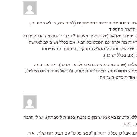
שהו בפסטיבל הבריטי בסינמטקים (לא השנה, כי לא הייתי בו,
ת חדשה בתפקיד
יטית-בישראל (יש תפקיד מעל זה? כי הרי המועצה הבריטית כל
לראות מה יקרה עם הפסטיבל הבא. אם בכלל נשים לב לאיזשהו
יש לאישיותו של ממלא התפקיד, לתחומי התעניינותו
(אם בכלל יש כזו).
שלים (שהסיכוי שאהיה בו מינימלי עד אפסי). וגם עוד כמה
ממש ממש ממש רוצה לראות אותו, ולו בשל טום ווייטס האליל),
 אודות סרטים גנוזים.
ש ללא סרטים באמצע שומקום (קצת צפונית ליטבתה). יש לי הרבה
, ומהר.
, אבל כן נפל לידי גליון "פנאי פלוס" עם הביקורות שלך, יאיר,