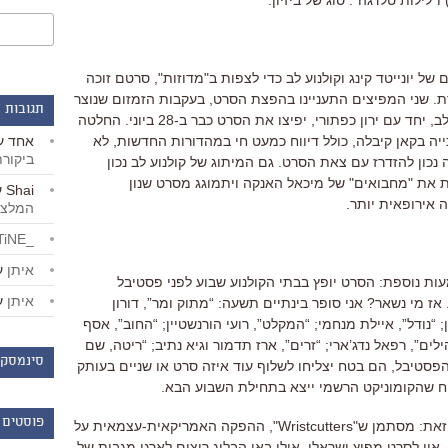
 של יונייטד קינג וקולנוע לב כדי לצפות ב"מדוזות", סרטם זוכה
. שני המפיצים התעניינו בהפצת הסרט, בעקבות הזמזום שנוצר
תגובות 
סביבו בקאן. למחרת נסגר עניין: קולנוע לב, יחד עם ירון כפתורי, יפיצו את הסרט כבר ב-28 ביוני. החלטה
אחד
ע
יה בקאן קיבלה, כולל דיווח כמעט חי במהדורות החדשות, לא
ביקור
ה נכון להזדרז עם צאת הסרט. גם המיתוג של קולנוע לב נכון
 את "מחבואים" של מיכאל האנקה ויתמוגג מסרט שנון
Shai
ע
 אירופאית יותר.
המלצו
_LiBERTiNE_
איתן
ע
ת נוספת: הסרט יופץ בבתי הקולנוע שבוע לפני פסטיבל
איתן
ע
. אז מי נשאר? אני סופר בינתיים תשעה: “מתוק ומר”, דורון
; “נודל”, איילת מנחמי; “המקלט”, רועי הורנשטיין; “החוב”, אסף
ילים”, רפאל נדג’ארי; “זרים”, ארז תדמור וגיא נתיב; “ריטה, שם
סינמסקו
פסטיבל, הם בטח יצליחו לשלוף עוד איזה סרט או שניים בעותק
ניח שהקומוניקט הרשמי ייצא בתחילת השבוע הבא.
פוסטים 
אבל לחובבי אתגר קרת, יש בשורה בכל זאת: מסתמן ש"Wristcutters", ההפקה האמריקאית-עצמאית על
. אין לסרט מפיץ ישראלי. אולי באי הבלוג רוצים לארגן מגבית של