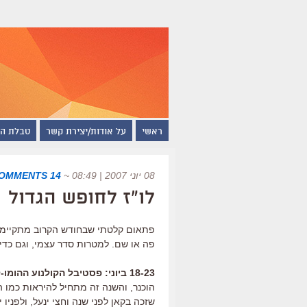
ראשי
על אודות/יצירת קשר
טבלת ה
08 יוני 2007 | 08:49
~
14 COMMENTS
לו"ז לחופש הגדול
פתאום קלטתי שבחודש הקרוב מתקיימים 
פה או שם. למטרות סדר עצמי, וגם כד
18-23 ביוני: פסטיבל הקולנוע ההומו-לסבי, סינמטק תל אביב
הוכנר, והשנה זה מתחיל להיראות כמו הדב
שזכה בקאן לפני שנה וחצי ינעל, ולפניו י