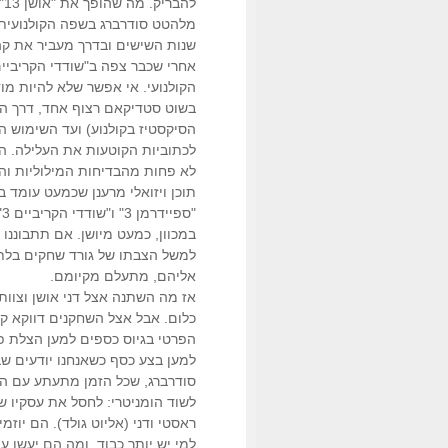
ל
שנות השישים ובדרך מעביר את קהלו
הקולנועי. אי אפשר שלא להיות מו
בשוט סטדיקאם רצוף אחד, דרך הש
הסיקסטיז בקולנוע) ועד השימוש 
לכתוביות הקוטעות את העלילה. הז
לא פחות מהבדיחות המילוליות והס
תוכן ויזואלי מרענן שכמעט עומד 
למשל הצבתו של גורד שחקים בלתי 
אליהם, מתעלם מקיומם.
כלום. אבל אצל השחקנים דווקא קר
הפרטי בגיוס כספים למען הצלת פל
למען בצע כסף כשאנחנו יודעים שב
סודרברג, שכל הזמן מתעתע עם ה
לשוד הומניטרי: לחסל את עסקיו ש
ראסטי ודני (אליוט גולד). הם יוז
למי יש יותר כבוד. ומה הם יעשו 