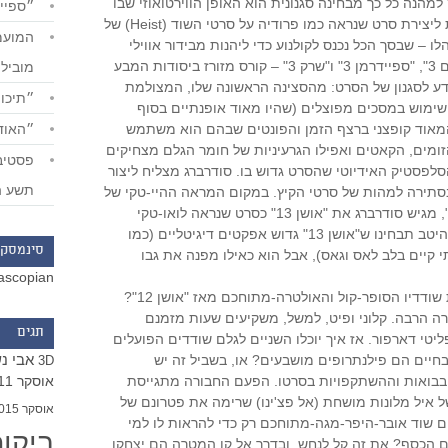
הבריק. מה שהופך את "אושן 13" למהנה כל כך מבחינה סגנונית הוא האופן הווירטואוזי שבו
״ספייד
מלהטט סודרברג בשפה הקולנועית ליצירת סרט שנראה כמו פרודיה על סרטי השוד (Heist) של
 – שבסך הכל נכנס לקולנוע כדי ליהנות מבידור אווילי
אחרי שכבר צפה ב"שודדי הקריביים 3", "ספיידרמן 3" ו"שרק 3" – קורס מזורז ביסודות המבע
מוביל
דע לסגנון של הסרט: מהסצינה הראשונה שלו, המצולמת
״תיכון
ימוש במסכים מפוצלים (שהיו מאוד אופנתיים בסוף
״האודי
המאוד קופצני ברצף הזמן והפונטים שבהם הוא משתמש
ומים, הקאטים ואפילו הגרעיניות של חומר הגלם מצחיקים
לפסטיק האידיוטי שהסרט גדוש בו. סודרברג מצליח ליצור
תשע ה
בסתירה למהות של סרטי הקיץ. במקום המראה ההיי-טקי של
"ספיידרמן 3" ו"שודדי הקריביים 3", מגיש סודרברג את "אושן 13" כסרט שנראה לואו-טקי
במכוון, כמעט מיושן. אם תתבוננו היטב תבחינו ש"אושן 13" גדוש אפקטים דיגיטליים (כמו
סינמסקו
קיים בלב לאס וגאס), אבל הוא כאילו מפנה את גבו
ascopian
אז מה השתנה אצל דני אושן וצוות שודדיו הסופר-קול והאולטרה-מתוחכם מאז "אושן 12"?
ה הרבה. קלוני ופיט, למשל, משקיעים שעות מזמנם
תגים
יטי דארפור. אז איך יוכלו השניים לגלם שודדים הפועלים
אבי נ
חיים הם פילנתרופים מושבעים? או, בשביל זה יש
3D
אוסקר 2011
בבואות וההשתקפויות בסרטו. הפעם החבורה מתגייסת
ל איל מלונות מושחת (אל פצ'ינו) שרימה את פטרונם של
אוסקר 2015
מים שוד אובר-היפר-מגה-מתוחכם רק כדי להראות לו למי
ביקו
עם הכסף? את זה קל לנחש. ובדרך אל קו המטרה הם יצחקו