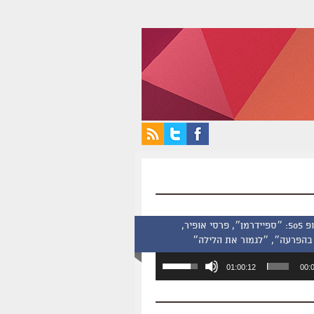
סינמסקופ 505: ״ספיידרמן״, פרסי אופיר,
בהפרעה״, ״לגמור את הלילה״
השתמש
01:00:12
00:
במקש
למעלה/למטה
כדי