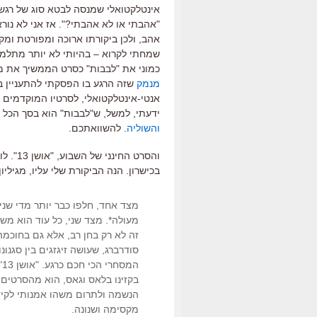
אינטלקטואלי שמנסה לבטא סוג של רגש 
"אהבתי או לא אהבתי?". אז אני לא נור
אהב, ולכן ביקורתו ארוכה ומפורטת ומ
שמחתי לקרוא – בהיותי לא יותר מתלמיד
כמוני את "לבבות" כסרט הממשיך את מחזור הסרט
מנמק
שזה הרגע בו הפסקתי להתעניין ב
אנטי-אינטלקטואלי, לסרטיו המוקדמים 
ידעתי, למשל, ש"לבבות" הוא בסך הכל 
והשוליה
. להשוואתכם.
והסרט 
בכישרון. הנה הביקורת שלי עליו, מגיליון
מצד אחד, חלפו כבר יותר מדי שני
מעולה*. מצד שני, כל עוד הוא מ
זה לא רק בחן רב, אלא גם בחוכמה ג
סודרברג, שעושה זיגזגים בין סגנו
ה
בקזינו בלאס וגאס, הוא מהסרטי
הנשמה ולתרום משהו אמנותי לקיד
מקסימה ושנונה.