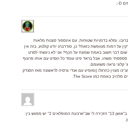
D-;
י שאושן 13 מכני ויבש ברובו, ומלא בדמויות שטוחות, עם אינספור סצנות מלאות
ין על דמות מטופשת כזאת? כן, סודרברג יודע קולנוע, בזה אין
 שום דבר חשוב באמת שמונח על הכף? אני לא ניגשתי לסרט
לי פספסתי משהו, אבל בראד פיט עומד כל הסרט עם אותו פרצוף
ג' קלוני נראה משועמם.
 את הסיפור עם ה-VUP ואל פצ'ינו מצוין כהרגלו (ומופיע עם אנדי גרסיה לראשונה מאז הסנדק
ההתייחסות למפגש בין פאצ'ינו לגרסיה ב"אושן 13" הזכירה לי שב"ארבעת המופלאים 2" יש מפגש בין
.