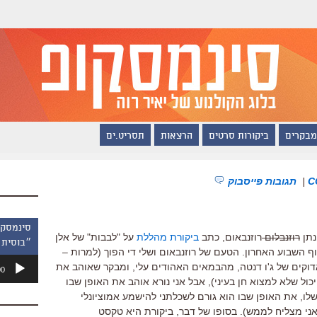
מבקרים
ביקורות סרטים
הרצאות
תסריט.ים
|
תגובות פייסבוק
נתן
רוזנבלום
רוזנבאום, כתב
ביקורת מהללת
על "לבבות" של אלן
״בוסית 
ף השבוע האחרון. הטעם של רוזנבאום ושלי די הפוך (למרות –
נגן
אדוקים של ג'ו דנטה, מהבמאים האהודים עלי, ומבקר שאוהב את
00
אודיו
כול שלא למצוא חן בעיני), אבל אני נורא אוהב את האופן שבו
לו, את האופן שבו הוא גורם לשכלתני להישמע אמוציונלי
אני מצליח לממש). בסופו של דבר, ביקורת היא טקסט