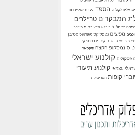
גיבורי על
דוקאביב
האחים כהן
הספד
הערת שוליים
שראלית לקולנוע
וודי
ת המבקרים
טריילרים
ריסטופר נולן
מדע בדיוני
לייב בלוג
מוזיקה
מפיצים
סטיבן
נטפליקס
כבים
סאנדאנס
סרטים קצרים
יכום חודש
סרטי קיץ
 סינמסקופ הקצה
פיקסאר
קולנוע ישראלי
פסקולים
קולנוע תיעודי
שראלי עצמאי
ברי קופות
תסריטאות