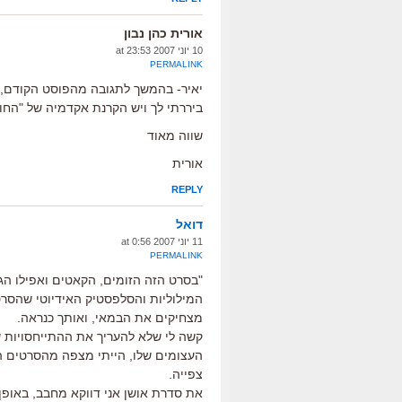
אורית כהן נבון
10 יוני 2007 at 23:53
PERMALINK
יאיר- בהמשך לתגובה מהפוסט הקודם,
ביררתי לך ויש הקרנת אקדמיה של "החוב" 
שווה מאוד
אורית
REPLY
דואל
11 יוני 2007 at 0:56
PERMALINK
"בסרט הזה הזומים, הקאטים ואפילו הג
המילוליות והסלפסטיק האידיוטי שהסרט 
מצחיקים את הבמאי, ואותך כנראה.
קשה לי שלא להעריך את ההתייחסויות של
העצומים שלו, הייתי מצפה מהסרטים הקט
צפייה.