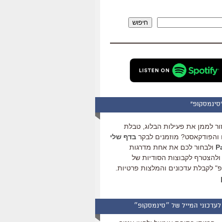
להגביר
או
חיפוש
להנמיך
עוצמת
שמע.
סינמסקופ"
ור לממן את פעילות הבלוג, טבלת
והפודקאסט? מוזמנים לבקר
בדף שלי
ולבחור לכם את אחת מדרגות
ולהצטרף לקבוצות הסודיות של
" לקבלת עדכונים והמלצות פרטיות.
לעדכוני המייל של ״סינמסקופ״