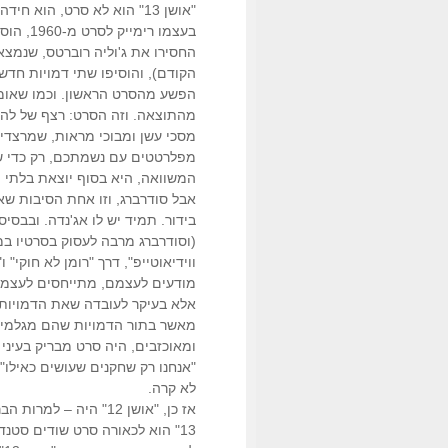
החסירו את ג'וליה רוברטס, שנמצא
הקודם), והוסיפו שתי דמויות חד
הפשע מהסרט הראשון. וכמו שאומר
מהתוצאה. וזה הסרט: רצף של להטוטי
מסכי עשן ומבוכי מראות, שמרצדי
מפלרטטים עם נשמתכם, רק כדי של
המשוואה, היא בסוף יוצאת בלתי הג
אבל סודרברג, וזו אחת הסיבות ש
(וסודרברג מרבה לעסוק בסרטיו במ
ווידיאוטייפ", דרך "רומן לא חוקי" 
מודעים לעצמם, מתייחסים לעצמם 
אלא בעיקר לעובדה שאת הדמויות 
ומאוכזבים, היה סרט מבריק בעיני
"אנחנו רק שחקנים שעושים כאילו"
לא קרה.
אז כן, "אושן 12" היה
13" הוא לכאורה סרט שודים סטנ