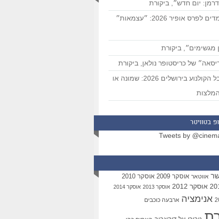
רמן: יום חדש״, ביקורת
המועמדים לפרס אופיר 2026: ״עצמאות״
 מגשימים״, ביקורת
סאה״ של כריסטופר נולאן, ביקורת
פסטיבל הקולנוע בירושלים 2026: שמונה או
מלצות
פ בטוויטר
Tweets by @cinem
שר
אוסקר 2009
אוסקר 2010
אווטאר
אוסקר 2012
אוסקר 2013
אוסקר 2014
אנימציה
ארבעה כוכבים
רת