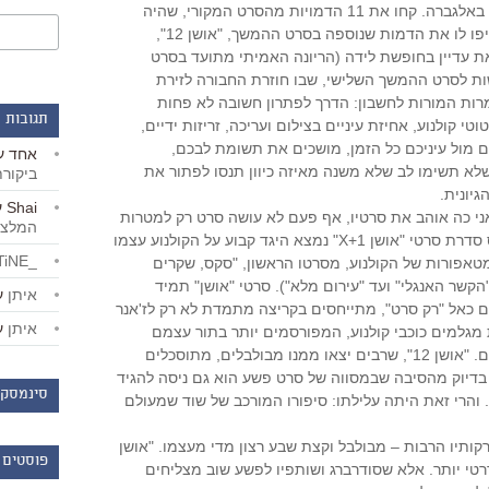
"אושן 13" הוא לא סרט, הוא חידה באלגברה. קחו את 11 הדמויות מהסרט המקורי, שהיה
בעצמו רימייק לסרט מ-1960, הוסיפו לו את הדמות שנוספה בסרט ההמשך, "אושן 12",
ת עדיין בחופשת לידה (הריונה האמיתי מתועד בסרט
שות לסרט ההמשך השלישי, שבו חוזרת החבורה לזירת
ות המורות לחשבון: הדרך לפתרון חשובה לא פחות
תגובות 
 קולנוע, אחיזת עיניים בצילום ועריכה, זריזות ידיים,
ם מול עיניכם כל הזמן, מושכים את תשומת לבכם,
אחד
ע
א תשימו לב שלא משנה מאיזה כיוון תנסו לפתור את
ביקור
יונית.
Shai
ע
אני כה אוהב את סרטיו, אף פעם לא עושה סרט רק למטרות
המלצו
בידור. תמיד יש לו אג'נדה. ובבסיס סדרת סרטי "אושן X+1" נמצא היגד קבוע על הקולנוע עצמו
_LiBERTiNE_
טאפורות של הקולנוע, מסרטו הראשון, "סקס, שקרים
ו"הקשר האנגלי" ועד "עירום מלא"). סרטי "אושן" תמיד
איתן
ע
כאל "רק סרט", מתייחסים בקריצה מתמדת לא רק לז'אנר
איתן
ע
מגלמים כוכבי קולנוע, המפורסמים יותר בתור עצמם
מאשר בתור הדמויות שהם מגלמים. "אושן 12", שרבים יצאו ממנו מבולבלים, מתוסכלים
 בדיוק מהסיבה שבמסווה של סרט פשע הוא גם ניסה להגיד
סינמסקו
. והרי זאת היתה עלילתו: סיפורו המורכב של שוד שמעולם
 – למרות הברקותיו הרבות – מבולבל וקצת שבע רצון מדי מעצמו. "אושן
פוסטים 
דרטי יותר. אלא שסודרברג ושותפיו לפשע שוב מצליחים