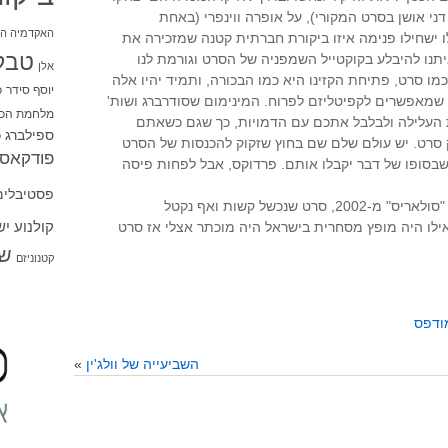
ני אושן בסרט המקורי), על אופרה ווינפרי (באחת
האקדמיה הי
ו ישחילו פנימה איזו ביקורת חברתית קטנה שמזכירה את
טבל
תנו להיבלע בקוקטייל השמפניה של הסרט וגורמת לנו
אלן
מו סרט, פתיחת הקזינו היא כמו הבכורה, ותמיד יהיו אלה
יוסף סידר
כ
שמאפשרים לקפיטליזם לפרוח. המינימום שסודרברג ושות'
מלחמת הכו
 העלילה ולבלבל אתכם עם הדמויות, כך שגם כשאתם
ספילברג
ס
ק סרט. יש עולם שלם שם בחוץ שזקוק להכנסות של הסרט
פודקאסט
שבסופו של דבר יקבלו אותם. פרדוקס, אבל לפחות פיסה
פסטיבלים
* סרטו המצוין האחרון היה לטעמי "סולאריס" מ-2002, סרט שנכשל קשות ואף נקטל
קולנוע י
ואילו היה מופץ מסחרית בישראל היה מוכתר אצלי אז סרט
שו
קטנוניזם
ודפס
השביעייה של וולג'ין
»