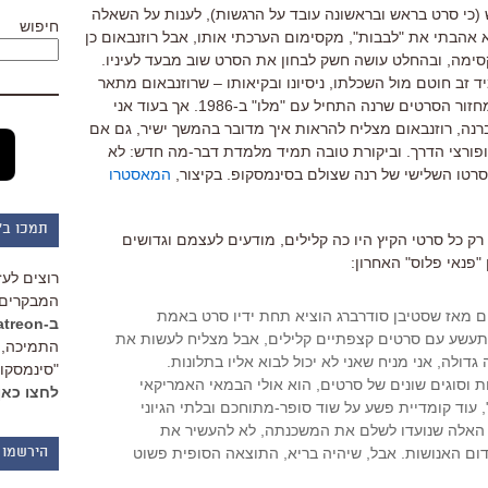
(כי סרט בראש ובראשונה עובד על הרגשות), לענות על השאלה
חיפוש
א אהבתי את "לבבות", מקסימום הערכתי אותו, אבל רוזנבאום כן
קסימה, ובהחלט עושה חשק לבחון את הסרט שוב מבעד לעיניו.
 זב חוטם מול השכלתו, ניסיונו ובקיאותו – שרוזנבאום מתאר
ים שרנה התחיל עם "מלו" ב-1986. אך בעוד אני
רנה, רוזנבאום מצליח להראות איך מדובר בהמשך ישיר, גם אם
ופורצי הדרך. וביקורת טובה תמיד מלמדת דבר-מה חדש: לא
סרטו השלישי של רנה שצולם בסינמסקופ. בקיצור,
המאסטרו
תמכו ב"
החינני של השבוע, "אושן 13". לו רק כל סרטי הקיץ היו כה קלילים, מודעים לעצמם וגדושים
 "פנאי פלוס" האחרון:
רוצים לעז
המבקרים 
ם מאז שסטיבן סודרברג הוציא תחת ידיו סרט באמת
ב-Patreon
שתעשע עם סרטים קצפתיים קלילים, אבל מצליח לעשות את
התמיכה, 
דולה, אני מניח שאני לא יכול לבוא אליו בתלונות.
"סינמסקופ
נות וסוגים שונים של סרטים, הוא אולי הבמאי האמריקאי
לחצו כאן
מסחרי הכי חכם כרגע. "אושן 13", עוד קומדיית פשע על שוד סופר-מתוחכם ובלתי הגיוני
ם האלה שנועדו לשלם את המשכנתה, לא להעשיר את
ום האנושות. אבל, שיהיה בריא, התוצאה הסופית פשוט
הירשמו 