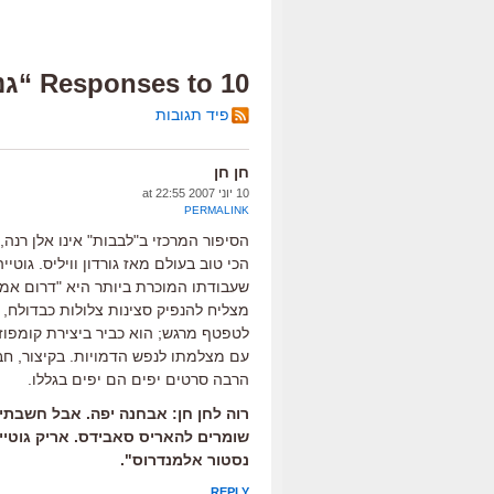
10 Responses to “גנב הלבבות”
פיד תגובות
חן חן
10 יוני 2007 at 22:55
PERMALINK
הסיפור המרכזי ב"לבבות" אינו אלן רנה,
הכי טוב בעולם מאז גורדון וויליס. גוטי
שעבודתו המוכרת ביותר היא "דרום אמרי
מצליח להנפיק סצינות צלולות כבדולח, 
לטפטף מרגש; הוא כביר ביצירת קומפוזיצ
עם מצלמתו לנפש הדמויות. בקיצור, חבל
הרבה סרטים יפים הם יפים בגללו.
רוה לחן חן: אבחנה יפה. אבל חשבתי 
שומרים להאריס סאבידס. אריק גוטייה
נסטור אלמנדרוס".
REPLY