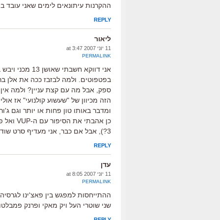
ההקרנות עיתונאים לימים שאני עובד בהם 
REPLY
ליאור
11 יוני 2007 at 3:47
PERMALINK
אני דווקא חשבת
בפטפוטים. ולמה לבזבז ככה את אלן ברק
ספק, אבל מה עם קצת עניין? ולמה אין
הזה מכיוון של "שעשוע קולנועי" אז או
ומדבר באותו טון פחות או יותר וגם ג'ור
כן אהבתי
3?), אבל אם כבר, אני מעדיף סרט שודים מלהיב באמת כמו The Score.
REPLY
עדן
11 יוני 2007 at 8:05
PERMALINK
שני שוטרי העל ויק מאקי ופרנק פמבלטון
REPLY