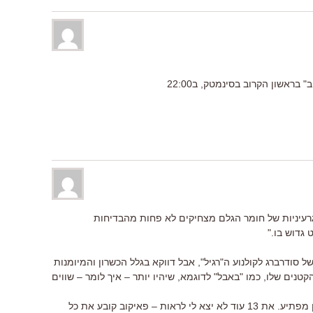
בראשון הקרוב בסינמטק, ב22:00
רעיניות של חומר הגלם מצחיקים לא פחות מהבדיחות
גדוש בו."
 סודרברג לקולנוע ה"רגיל", אבל דווקא בגלל הכשרון והמיומנות
נים שלו, כמו "באבל" לדוגמא, שיהיו יותר – איך לומר – שווים
את סדרת אושן אני דווקא מחבב, באופן מפתיע. את 13 עוד לא יצא לי לראות – פאיקוב קובע את כל