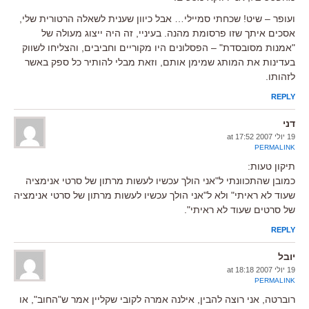
ועופר – שיט! שכחתי סמיילי… אבל כיוון שענית לשאלה הרטורית שלי,
אסכים איתך שזו פרסומת מהנה. בעיניי, זה היה ייצוג מעולה של
"אמנות מסובסדת" – הפסלונים היו מקוריים וחביבים, והצליחו לשווק
בעדינות את המותג שמימן אותם, וזאת מבלי להותיר כל ספק באשר
לזהותו.
REPLY
דני
19 יולי 2007 at 17:52
PERMALINK
תיקון טעות:
כמובן שהתכוונתי ל"אני הולך עכשיו לעשות מרתון של סרטי אנימציה
שעוד לא ראיתי" ולא ל"אני הולך עכשיו לעשות מרתון של סרטי אנימציה
של סרטים שעוד לא ראיתי".
REPLY
יובל
19 יולי 2007 at 18:18
PERMALINK
רוברטה, אני רוצה להבין, אילנה אמרה לקובי שקליין אמר ש"החוב", או