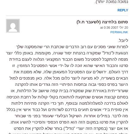
נמוכה נמוכה יותר).
REPLY
סתום בלחיצה (לשעבר ח.ל)
20 יולי 2007 at 0:36
PERMALINK
ליובל.
למרות שאני מסכים עם רוב הדברים שכתבת הרי שהמסקנה שלך
הנוגעת ל"נודל" שמקורה בהנחת יסוד שגויה, מקוממת. באופן כללי יוצר
מנסה להתקבל לפסטיבל משום הכבוד המקצועי הנלווה לעצם בחירת
סרטו והכבוד האישי שהוא זוכה לו על-ידי אנשי הפסטיבל המזמין. זו
דרך העולם. ירושלים עם הפסטיבל המעאפן שלה, שלא מסננת את
הבאים בשעריה, לא מציעה ליוצר כלום מכל אלה. כאן מנפנפים למול
היוצר בפרס כספי גבוה ובחסות הפיתויי הזה גוררים אותו להקרנה
שערורייתית באווירת שוק שמקורה בבית קפה שיושב על הדלתות, או
בסתם קבוצת אנשים שנתקעת להתווכח בקולי קולות על רחבת הכניסה
לאולם בדרכה למעלה/למטה ובנוסף, תוך כדי הקרנה פתיחת דלתות
אין סופית בידי אנשים תועים בדרכם לשרותים ועל כבוד אישי אין בכלל
מה לדבר. במילים אחרות. השיקול הבלעדי שעומד בפני מי שבוחר
להקרין את סרטו במקום הזה הוא הפרס הכספי והסיכויי להשיג אותו.
אז אם יוצר (במקרה הזה יוצרי "נודל") בוחר שלא להקרין את הסרט