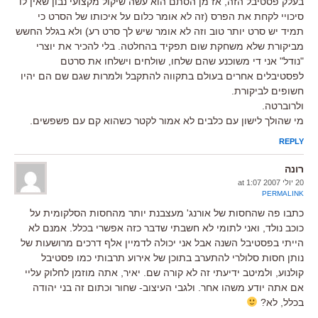
בעלק פסטיבל הזה, אז מן הסתם הוא עשה שיקול מקצועי נבון שאין לו
סיכויי לקחת את הפרס (זה לא אומר כלום על איכותו של הסרט כי
תמיד יש סרט יותר טוב וזה לא אומר שיש לך סרט רע) ולא בגלל החשש
מביקורת שלא משחקת שום תפקיד בהחלטה. בלי להכיר את יוצרי
"נודל" אני די משוכנע שהם שלחו, שולחים וישלחו את סרטם
לפסטיבלים אחרים בעולם בתקווה להתקבל ולמרות שגם שם הם יהיו
חשופים לביקורת.
ולרוברטה.
מי שהולך לישון עם כלבים לא אמור לקטר כשהוא קם עם פשפשים.
REPLY
רונה
20 יולי 2007 at 1:07
PERMALINK
כתבו פה שהחסות של אורנג' מעצבנת יותר מהחסות הסלקומית על
כוכב נולד, ואני לתומי לא חשבתי שדבר כזה אפשרי בכלל. אמנם לא
הייתי בפסטיבל השנה אבל אני יכולה לדמיין אלף דרכים מרושעות של
נותן חסות סלולרי להתערב בתוכן של אירוע תרבותי כמו פסטיבל
קולנוע, ולמיטב ידיעתי זה לא קורה שם. יאיר, אתה מוזמן לחלוק עליי
אם אתה יודע משהו אחר. ולגבי העיצוב- שחור וכתום זה בני יהודה
בכלל, לא?