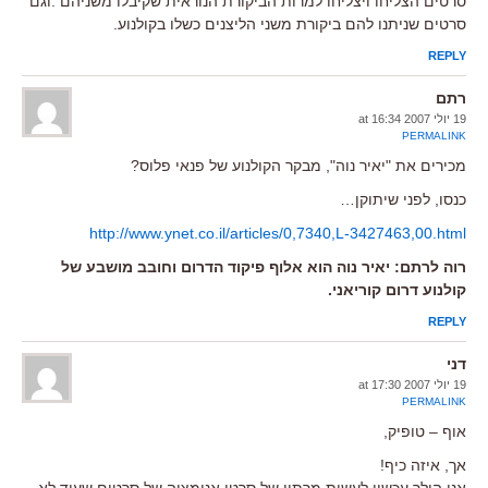
סרטים הצליחו ויצליחו למרות הביקורת הנוראית שקיבלו משניהם .וגם
סרטים שניתנו להם ביקורת משני הליצנים כשלו בקולנוע.
REPLY
רתם
19 יולי 2007 at 16:34
PERMALINK
מכירים את "יאיר נוה", מבקר הקולנוע של פנאי פלוס?
כנסו, לפני שיתוקן…
http://www.ynet.co.il/articles/0,7340,L-3427463,00.html
רוה לרתם: יאיר נוה הוא אלוף פיקוד הדרום וחובב מושבע של
קולנוע דרום קוריאני.
REPLY
דני
19 יולי 2007 at 17:30
PERMALINK
אוף – טופיק,
אך, איזה כיף!
אני הולך עכשיו לעשות מרתון של סרטי אנימציה של סרטים שעוד לא