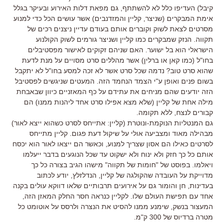
קיבל) העדיפו כלל לא להשתתף, גם מפאת דלות האירוע ובעיקר בגלל
אימת המבקרים (שניצר, קליין והמזדנבים) אשר עושים הכל כדי למנוע
מסרטים לצאת לשוק וקוברים אותם בעודם עדיין ניצנים רכים של
תקווה. הנזק שמבקרים כמו קליין ושניצר גורמים לשוק הקולנוע
הישראלי הוא בל ישוער. האם שניהם זקוקים לאישור מפסטיבלים
בחו"ל (כמו קאן או ברלין) אשר מהללים סרט מסויים על מנת לדעת
שהוא סרט טוב? נדמה שכל סרט אשר לא זכה למסע בחו"ל לא יתקבל
בשום פנים ואופן ע"י הצמד הנחמד הזה. המעטים שניגשים לפסטיבל
הזה יודעים שהם מניחים את עתידם על כף המאזניים כיוון שבאבחת
מילה אחת של קליין (שלא מצא אפילו סרט אחד ליהנות ממנו) הם
קבורים לנצח, ללא תקומה.
גם המנטליות הנוקמת-ונוטרת (קליין: אתייחס לסרט כשהוא ייצא לאור)
מבהילה מאוד ומצביעה אולי על שיקול דעת פגום. קליין מתייחס
לסרטים כאילו הם אסון שצריך למנוע, וכאשר הם ייצאו לאור הוא יכסח
אותם כל כך חזק ולא ינוח ולא ישקוט עד שכל הנוגעים בדבר ייעלמו
ויאלמו. בפוסט של "חומות של תקווה" מישהו הגיב בצורה כל כך
מדוייקת על העובדה שהקולגה של קליין, הנדלזלץ, יודע לכתוב
בעדינות, חן והומור גם על אירועים תרבותיים שלאו דווקא עולים בקנה
אחד עם תפישת העולם שלו. לקליין כנראה חסר החלק המאזן הזה,
המעצור בנשק, שימנע ממנו להסיט את הנצרה ולרסס על אוטומט כל
מטרה ברדיוס של 300 ק"מ.