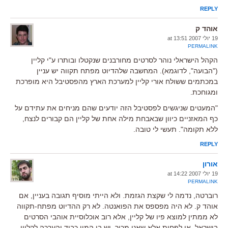
REPLY
אוהד ק
19 יולי 2007 at 13:51
PERMALINK
הקהל הישראלי נוהר לסרטים מחורבנים שנקטלו ובותרו ע"י קליין
("הבועה", לדוגמא). המחשבה שלהדיוט מפתח תקווה יש עניין
במכתמים ששולח אורי קליין למערכת הארץ מהפסטיבל היא מופרכת
ומגוחכת.
"המעטים שניגשים לפסטיבל הזה יודעים שהם מניחים את עתידם על
כף המאזניים כיוון שבאבחת מילה אחת של קליין הם קבורים לנצח,
ללא תקומה". תעשי לי טובה.
REPLY
אורון
19 יולי 2007 at 14:22
PERMALINK
רוברטה, נדמה לי שקצת הגזמת. ולא הייתי מוסיף תגובה בעניין, אם
אוהד ק. לא היה מפספס את הפואנטה. לא רק ההדיוט מפתח-תקווה
לא ממתין למוצא פיו של קליין, אלא רוב אוכלוסיית אוהבי הסרטים
בישראל, או לפחות אלא שאני מכיר. יש בי המון כבוד והערכה לקליין,