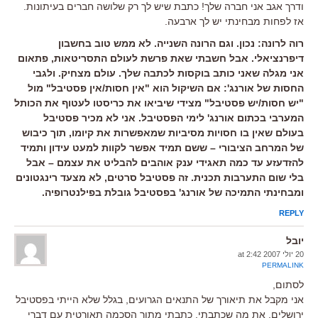
ודרך אגב אני חברה שלך! כתבת שיש לך רק שלושה חברים בעיתונות.
אז לפחות מבחינתי יש לך ארבעה.
רוה לרונה: נכון. וגם הרונה השנייה. לא ממש טוב בחשבון
דיפרנציאלי. אבל חשבתי שאת פרשת לעולם התסריטאות, פתאום
אני מגלה שאני כותב בוקסות לכתבה שלך. עולם מצחיק. ולגבי
החסות של אורנג': אם השיקול הוא "אין חסות/אין פסטיבל" מול
"יש חסות/יש פסטיבל" מצידי שיביאו את כריסטו לעטוף את הכותל
המערבי בכתום אורנג' לימי הפסטיבל. אני לא מכיר פסטיבל
בעולם שאין בו חסויות מסיביות שמאפשרות את קיומו, תוך כיבוש
של המרחב הציבורי – ששם תמיד אפשר לקוות למעט עידון ותמיד
להזדעזע עד כמה תאגידי ענק אוהבים להבליט את עצמם – אבל
בלי שום התערבות תכנית. זה פסטיבל סרטים, לא מצעד רינגטונים
ומבחינתי התמיכה של אורנג' בפסטיבל גובלת בפילנטרופיה.
REPLY
יובל
20 יולי 2007 at 2:42
PERMALINK
לסתום,
אני מקבל את תיאורך של התנאים הגרועים, בגלל שלא הייתי בפסטיבל
ירושלים. את מה שכתבתי, כתבתי מתוך הסכמה תאורטית עם דברי