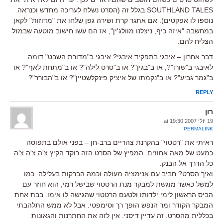
SOUTHLAND TALES בגלל זה (הסרט נשלח לעריכה מחדש וכנראה
נוספו לו אפקטים). אם אתגר קרת ושירה גפן שלחו את "מדוזות" לקאן
במחשבה "איזה כיף, ניצלנו מוולג'ין", אז הם עשו חישוב מוטעה שבמזל
הצליח להם.
דבר אחרון – איבגי בתפקיד איבגי? איבגי ב"מדורת השבט" דומה
לאיבגי ב"שורו"?, או ב"בגין"? או ב"סרט לילה"? או ב"מתחת לאף"? או
ב"גמר גביע"? או ב"נקמתו של איציק פינקלשטיין"? או ב"הבורר"?
REPLY
רון
19 יולי 2007 at 19:30
PERMALINK
ראיתי את "רטטוי" בהקרנת צהריים ברב-חן – בפני אולם בתפוסה
כמעט של מאה אחוזים. המפיץ של הסרט הזה רוקד הקיץ צ'ה צ'ה צ'ה
כל הדרך אל הבנק.
ואיך הסרט? חביב עם אנימציה מעולה וכמה הברקות בעלילה. כמו
למשל כאשר מוגשת למבקר מנת הרטטוי שבישל רמי, הוא חוזר עם
הביס הראשון לימי ילדותו ולטעם הרטטוי שהגישה לו אימו. בבת אחת
המבקר הקודר ומר הנפש הופך רך וסימפטי. אבל לא ממש התלהבתי
בכללית מהסרט. זה עדיין דיסני. אין לזה את החתרנות והגאונות