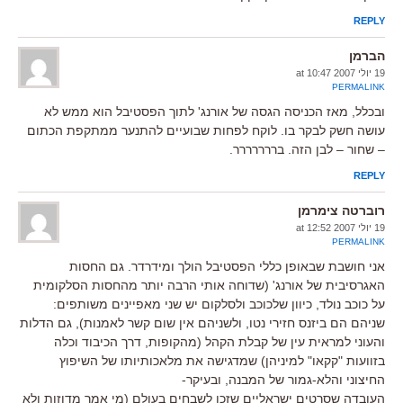
REPLY
הברמן
19 יולי 2007 at 10:47
PERMALINK
ובכלל, מאז הכניסה הגסה של אורנג' לתוך הפסטיבל הוא ממש לא
עושה חשק לבקר בו. לוקח לפחות שבועיים להתנער ממתקפת הכתום
– שחור – לבן הזה. בררררררר.
REPLY
רוברטה צימרמן
19 יולי 2007 at 12:52
PERMALINK
אני חושבת שבאופן כללי הפסטיבל הולך ומידרדר. גם החסות
האגרסיבית של אורנג' (שדוחה אותי הרבה יותר מהחסות הסלקומית
על כוכב נולד, כיוון שלכוכב ולסלקום יש שני מאפיינים משותפים:
שניהם הם ביזנס חזירי נטו, ולשניהם אין שום קשר לאמנות), גם הדלות
והעוני למראית עין של קבלת הקהל (מהקופות, דרך הכיבוד וכלה
בזוועות "קקאו" למיניהן) שמדגישה את מלאכותיותו של השיפוץ
החיצוני והלא-גמור של המבנה, ובעיקר-
העובדה שסרטים ישראליים שזכו לשבחים בעולם (מי אמר מדוזות ולא