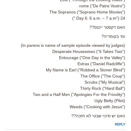
rome ("De Patre Vostro")
The Sopranos ("Soprano Home Movies")
24 ("Day 6: 6 a.m. – 7 a.m.")
האם דקסטר ייכנס??
ומי בקומדיה?
(In parens is name of sample episode viewed by judges)
Desperate Housewives ("It Takes Two")
Entourage ("One Day in the Valley")
Extras ("Daniel Radcliffe")
My Name is Earl ("Robbed a Stoner Blind")
The Office ("The Coup")
Scrubs ("My Musical")
Thirty Rock ("Hard Ball")
Two and a Half Men ("Apologies For the Frivolity")
Ugly Betty (Pilot)
Weeds ("Cooking with Jesus")
האם יש סיכוי שבטי לא תזכה??
REPLY