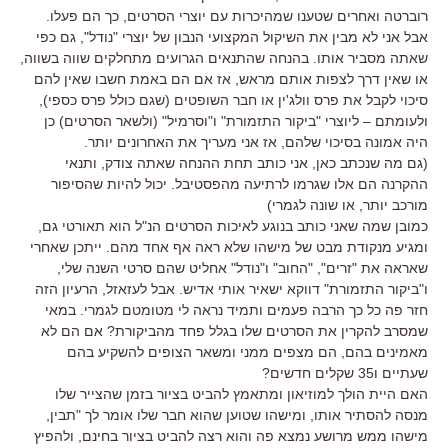
רוברטה ואחרים שטענו שמהיכרות עם יוצרי הסרטים, כך הם פעלו.
אבל אני לא מבין את השיקול המקצועי הנבון של יוצרי "נודל", גם כפי
שאתה מסביר אותו. בהנחה שהתנאים הגרועים מתחלקים שווה בשווה,
או שאין דרך לצפות אותם מראש, אז אם הם באמת חשבו שאין להם
סיכוי לקבל את פרס וולג'ין או חבר השופטים (שגם כולל פרס כספי),
ולעומתם – ליוצרי "ביקור התזמורת" ו"וסרמיל" (ולשאר הסרטים) כן
היה אמונה בסיכוי שלהם, אז אני מעריך את האחרונים יותר.
(גם מה שנכתב כאן, אני כותב תחת ההנחה שאתה צודק, ותנאי
ההקרנה הם אלו שגרמו לרתיעה מהפסטיבל. יכול להיות שהסיפור
מורכב יותר, או שונה לגמרי)
כמובן שמה שאני כותב בנוגע לאיכות הסרטים הנ"ל הוא תאורטי גם,
ומגיע מנקודת מבט של מישהו שלא ראה אף אחד מהם. ייתכן שאחרי
שאראה את "זרים", "החוב" ו"נודל" אחליט שהם סרטי השנה שלי,
ו"ביקור התזמורת" דווקא ישאיר אותי אדיש. אבל לעזאזל, הרעיון הזה
חזר פה כל כך הרבה פעמים ותמיד נראה לי מטומטם לגמרי. במאי
שמסרב להקרין את הסרטים שלו בגלל פחד מהביקורת? אם הם לא
מאמינים בהם, הם מצפים ממני ומשאר הצופים להשקיע בהם
שעתיים ו35 שקלים חדשים?
האם היית הולך למוזיאון ומתאמץ להביט בציור בזמן שהצייר שלו
מנסה להסתיר אותו, ומישהו שטוען שהוא חבר שלו אומר לך "תבין,
מישהו ממש מרושע נמצא פה והוא רצה להביט בציור בחינם, ולהפיץ