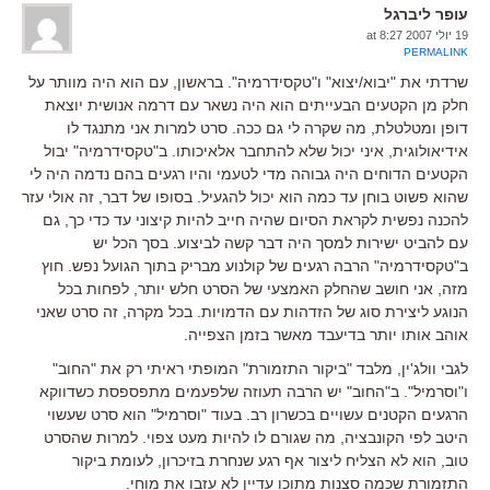
עופר ליברגל
19 יולי 2007 at 8:27
PERMALINK
שרדתי את "יבוא/יצוא" ו"טקסידרמיה". בראשון, עם הוא היה מוותר על
חלק מן הקטעים הבעייתים הוא היה נשאר עם דרמה אנושית יוצאת
דופן ומטלטלת, מה שקרה לי גם ככה. סרט למרות אני מתנגד לו
אידיאולוגית, איני יכול שלא להתחבר אלאיכותו. ב"טקסידרמיה" יבול
הקטעים הדוחים היה גבוהה מדי לטעמי והיו רגעים בהם נדמה היה לי
שהוא פשוט בוחן עד כמה הוא יכול להגעיל. בסופו של דבר, זה אולי עזר
להכנה נפשית לקראת הסיום שהיה חייב להיות קיצוני עד כדי כך, גם
עם להביט ישירות למסך היה דבר קשה לביצוע. בסך הכל יש
ב"טקסידרמיה" הרבה רגעים של קולנוע מבריק בתוך הגועל נפש. חוץ
מזה, אני חושב שהחלק האמצעי של הסרט חלש יותר, לפחות בכל
הנוגע ליצירת סוג של הזדהות עם הדמויות. בכל מקרה, זה סרט שאני
אוהב אותו יותר בדיעבד מאשר בזמן הצפייה.
לגבי וולג'ין, מלבד "ביקור התזמורת" המופתי ראיתי רק את "החוב"
ו"וסרמיל". ב"החוב" יש הרבה תעוזה שלפעמים מתפספסת כשדווקא
הרגעים הקטנים עשויים בכשרון רב. בעוד "וסרמיל" הוא סרט שעשוי
היטב לפי הקונבציה, מה שגורם לו להיות מעט צפוי. למרות שהסרט
טוב, הוא לא הצליח ליצור אף רגע שנחרת בזיכרון, לעומת ביקור
התזמורת שכמה סצנות מתוכו עדיין לא עזבו את מוחי.