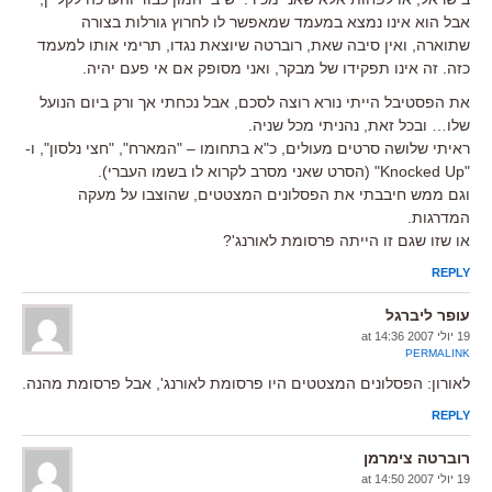
אבל הוא אינו נמצא במעמד שמאפשר לו לחרוץ גורלות בצורה
שתוארה, ואין סיבה שאת, רוברטה שיוצאת נגדו, תרימי אותו למעמד
כזה. זה אינו תפקידו של מבקר, ואני מסופק אם אי פעם יהיה.
את הפסטיבל הייתי נורא רוצה לסכם, אבל נכחתי אך ורק ביום הנועל
שלו… ובכל זאת, נהניתי מכל שניה.
ראיתי שלושה סרטים מעולים, כ"א בתחומו – "המארח", "חצי נלסון", ו-
"Knocked Up" (הסרט שאני מסרב לקרוא לו בשמו העברי).
וגם ממש חיבבתי את הפסלונים המצטטים, שהוצבו על מעקה
המדרגות.
או שזו שגם זו הייתה פרסומת לאורנג'?
REPLY
עופר ליברגל
19 יולי 2007 at 14:36
PERMALINK
לאורון: הפסלונים המצטטים היו פרסומת לאורנג', אבל פרסומת מהנה.
REPLY
רוברטה צימרמן
19 יולי 2007 at 14:50