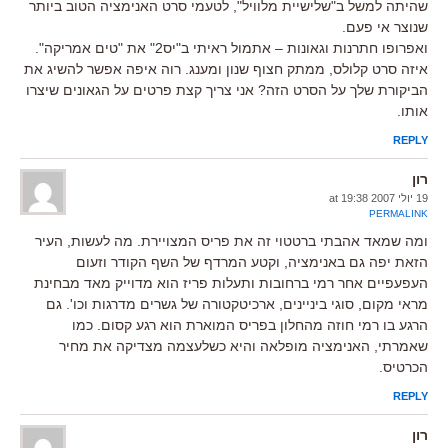
שהיתה למשל ב"שלישיית מלוויל", לטעמי סרט האנימציה הטוב ביותר
שנוצר אי פעם.
ואפרופו חתרנות וגאונות – אתמול ראיתי ב"יס2" את "טים אמריקה".
איזה סרט קלולס, ממתק חצוף שנון ומענג. רוה איפה אפשר להשיג את
הביקורת שלך על הסרט הזה? אני צריך קצת פרטים על הגאונים שיצרו
אותו.
REPLY
רון
19 יולי 2007 at 19:38
PERMALINK
ומה שמאד אהבתי ברטטוי זה את פריס המצויירת. מה לעשות, העיר
הזאת יפה גם באנימציה, וקטע המרדף של השף הקודר וזעום
העפעפיים אחר רמי ברחובות ותעלות פריז הוא מדוייק מאד מבחינת
מראי מקום, סוגי ביניינים, ארכיטקטורה של גשרים מדרגות וכו'. גם
הרגע בו רמי חוזה מהחלון בפריס המוארת הוא רגע קסום. כמו
שאמרתי, האנימציה מופלאה והיא כשלעצמה מצדיקה את מחיר
הכרטיס.
REPLY
רון