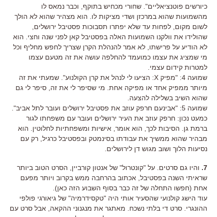
כיורשים פוטנציאליים". שחורי מכחיש בתוקף, וכבר נמאס לו
מהשמועות שהוא במרכזן ושדי מציקות לו. הוא מצהיר שהוא לא הולך
לשום מקום, לפחות עד שלא יפתרו תסבוכות פסטיבל ירושלים,
שהולידו את וולקנו השמועות האלה בפסטיבל קאן לפני שנה וחצי. הוא
לא הודיע על פרישתו, לא אמר להנהלת הקרן שצריך לחפש מחליף וכל
מי שמציג את עצמו כמועמד להחלפה עושה את זה מטעם עצמו
למטרות קידום עצמי.
שמועה 4: "מפיק X: הציעו לי לנהל את קרן הקולנוע". שמעתי את זה
מיותר ממפיק אחד או מפיקה אחת. מי שסיפר לי את זה, סיפר לי גם
שהוא השיב בשלילה להצעה.
שמועה 5: "אבינעם חרפק עוזב את פסטיבל ירושלים ועובר לתל אביב".
כמעט נכון: חרפק עוזב את העיר ירושלים ועובר עם משפחתו לגור
ברמת גן. הסיבות לכך, הוא אומר, אישיות ומשפחתיות לחלוטין. הוא
מבהיר שהוא ממשיך את עבודתו בסינמטק ובפסטיבל כרגיל, רק עם
נסיעות הלוך ושוב מגוש דן לירושלים.
7.
והיו גם סרטים. על "קונטרול" של אנטון קורביין, הסרט הטוב ביותר
שראיתי השנה בפסטיבל, אכתוב בהרחבה ממש בקרוב ויותר מפעם
אחת (חפשו התחלה של זה כבר בסוף השבוע הזה כאן).
עוד הישג קולנועי שהסעיר אותי היה "טקסידרמיה" של גיאורגי פולפי
ההונגרי. סרט די בלתי נשכח. מאתגר את מנגנוני ההקאה, אבל סרט עם