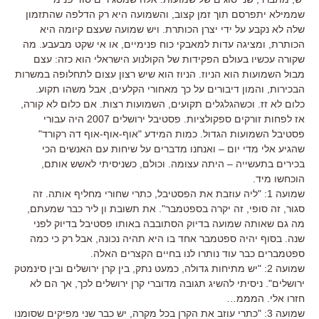
שממילא יתפרסם תוך זמן קצוב, והשמועה היא רק הדלפה שהתזמון
שלה לא נקבע על ידי יצרן הכותרת. ויש שמועה שעצם קיומה היא
הכותרת, ומציגה עדות למאבקי כוח פנימיים, או אי שקט מבעבע. מה
שקורה עכשיו בעולם הפקידות של הקולנוע הישראלי הוא כזה: עצם
מבול השמועות הוא הניוז. הניוז הוא שיש רצון עצום לתחלופה במשרות
הבכירות, והמון דיבורים על כך מאחורי הקלעים, אבל משהו תקוע.
כלום לא זז. וכשהגלגלים תקועים, השמועות רצות. אם כלום לא קורה,
אז לפחות זורקים ספקולציות. פסטיבל ירושלים 2007 היה עבורי
פסטיבל השמועות הגדול. כמות המידע "אוף-אוף-אוף דה רקורד"
שהגיע אלי מדי יום – ואנחנו מדברים על שיחות עם האנשים הכי
בכירים בתעשייה – היתה עצומה. וכולם, כשניסיתי לאשש אותם,
הוכחשו מיד.
שמועה 1: "ליה עוזבת את הפסטיבל, כתרי שחורי מחליף אותה. זה
סגור, זה סופי, זה יקרה בספטמבר". את תשובת ון ליר כבר שמעתם,
מה גם שאותה שמועה בדיוק הסתובבה באותו פסטיבל בדיוק לפני
שנה. בסוף יהיה ספטמבר אחד בו היא תהיה נכונה, אבל רק כי כמה
ספטמברים כבר עוד נותרו לנו בחיים הקצרים האלה.
שמועה 2: "יש מתיחות גדולה, כמעט נתק, בין קרן ירושלים ובין סינמטק
ירושלים". ניסיתי להשיג תגובה מדוברי קרן ירושלים לכך, אך הם לא
חזרו אלי. המממ…
שמועה 3: "כתרי עוזב את הקרן בכל מקרה, יש כבר שני מפיקים שסומנו