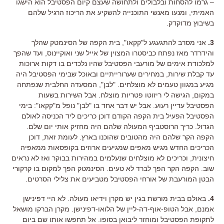
– גרמו להסחות ובלבולים ולתחושה שעצם קיום הפסטיבל הוא הישגו
האמיתי, ומנעו מאנשי התוכנייה להשקיע את הריכוז הרגיל שלהם
בשיבוץ מדוקדק.
3.
אני מסרב להתגעגע ל"קקאו", בית הקפה של הסינמטק שהלך
והידרדר מאז נפתח כביסטרו המצוין של אייל שני ואוקיינוס, ועד שהפך
למלכודת אימים של מורעבי הפסטיבל שהיו נלכדים בו דקות ארוכות
עד קבלת שירות, במחירים שערורייתיים ובאוכל שבימי הפסטיבל היה
מגיע במגוון טעמים לא מוצלחים. "לבן", המסעדה החלבית שנפתחה
במקום, הגישה לי ריזוטו פטריות מוצלח. אבל השירות בשעות
הפסטיבל עדיין רעוע. אבל יש דבר אחד בו "לבן" נופל מ"קקאו": בימי
הפסטיבל הפעיל בית הקפה הקודם דוכן כריכים ליד הכניסה לאולם
הגדול. כריך הרוסטביף המעולה שלהם היה מחזיק אותי יום שלם.
הקפה הקר שלהם היה מהטובים שהוכנו בארץ. לעומת זאת, דוכן
הכריכים החדש מגיש מאפים שמגיעים ארוזים בקופסאות ממאפיה
חיצונית, וכריכים לא מוצלחים שנעלמים במהירות בבוקר ואז לא נראים
שוב. הקפה הקר הפך לברד לא טעים. הסינמטק הפך למקום בו קרקורי
הבטן המורעבת של אורחי הפסטיבל מטביעים את צלילי הסרטים.
4.
באולם בבית מורשת בגין יש מקרן וידיאו מעולה. לא היי דפינישן
אמנם, אבל הטופ-אוף-דה-ליין של הלואו-דפינישן. מקרן הברקו מושאל
לתקופת הפסטיבל ומוחזר ליבואן בסופו. אל תחפשו אותו שם ביום