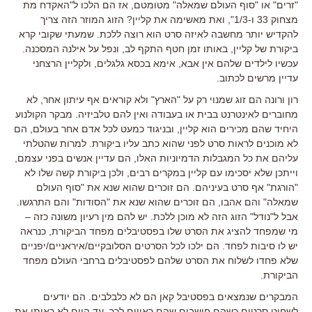
"זרים" או "סוף העולם שמאלה" מטומטם, אז הם הלכו ל"האקדח מת
מצחוק 33 ו-1/3", ואת מאשימה את קליין? הזוג המוזר הזה צריך
להקדיש יותר מחשבה לאיזה סרט הוא רוצה ללכת. שמעתי שקובי קרא
ביקורת של קליין, באותו זמן חטף התקף לב, ונפל על אילנה המסכנה.
עכשיו לילדים שלהם אין אבא, אימא בכסא גלגלים, ולקליין הרצחני
עדיין מרשים לכתוב.
רון ורונה הם זוג שמנוי רק על "הארץ" ולא קוראים אף עיתון אחר, לא
מחוברים לאינטרנט בבית או בעבודה ואין להם טלביזיה. מבקר הקולנוע
היחיד שהם מכירים הוא קליין, ובניגוד כמעט לכל אדם אחר בעולם, הם
לא מוכנים לראות סרט לפני שהוא כתב עליו ביקורת. למרות שהטלתי
עליהם את כל המגבלות הדמיוניות האלו, הם עדיין אנשים בפני עצמם,
וייתכן שלא יסכימו עם קליין במקרים רבים, ולכן ביקורת קשה שלו לא
"הורגת" אף סרט בעיניהם. הם זוכרים שהוא שנא את "סוף העולם
שמאלה" והם אהבו, הם זוכרים שהוא שנא את "הסודות" והם התרגשו.
אבל ל"נודל" הזוג הזה לא מוכן ללכת. יש להם מין רעיון משונה כזה –
מי שמפחד להציג את הסרט שלו בפסטיבלים מפחד הביקורת, כנראה
יש לו סיבות לפחד. הם ילכו לכל הסרטים הסלובקיים/איראניים/יפניים
שלא פחדו לשלוח את הסרט שלהם לפסטיבלים ברחבי העולם מפחד
הביקורת.
המבקרים שנמצאים בפסטיבל קאן הם לא כלבלבים. הם יודעים
לשחוט סרטים כשהם חושבים שהם ראויים לכך. עד היום לא ראיתי את