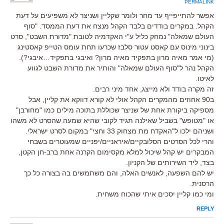
PERMALINK
אפשר להתייפייף עד מחר ולומר שקליין ושניצר לא משפיעים על דעת
הקהל. במקרים בודדים בלבד הקהל מנצח את דעת הממסד. "סוף
העולם שמאלה" נמחק כליל ע"י האקדמיה לטובת "מדורת השבט", סרט
בינוני מינוס עם קאסט עטור סלבז שכרעו תחת עומס הטייפ קאסטינג
(מי אמר מאיה מרון בתפקיד מאיה מרון? ואיבגי בתפקיד…איבגי?).
הקהל נהר ל"סוף העולם שמאלה" והותיר את מדורת השבט לגווע
לאיטו.
זה מקרה בודד ולא מייצג, אחד מיני רבים.
ב90 אחוזים מהמקרים הקהל אולי לא קורא דווקא את קליין, אבל
מספיקה ביקורת אחת של שניצר שכוללת בתוכה מילים כמו "מחורבן"
או "מטופש" בשביל שאילנה תגיד לקובי שהיא שמעה שהסרט לא משהו
ושניהם ילכו ל"האקדח מת מצחוק 33 וחצי" במקום לסרט ישראלי.
והרי לכל הסרטים הסלובקיים/איראניים/יפניים שמעוטרים בשבחי
המבקרים יש קהל שיכול למלא מקסימום הקרנה אחת ברב-חן הקטן,
בצד, ליד השירותים של הקניון.
יש להם השפעה, לאנשים האלה, והם משתמשים בה בצורה כל כך
הרסנית.
ומי כמו קליין יסכים איתי שהכוח משחית.
REPLY