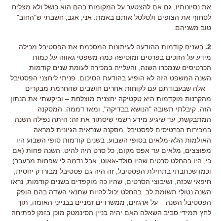
את נסיונותיו, גם אם להצטער על המקומות בהם הוא כושל ולא מצליח
לסחוף את הצופים ולטלטל אותם באמת. אני, אגב, חשבתי ש"החוב"
טוב משניהם.
2.
בשנים קודמות ההודעה לעיתונות המסכמת את הפסטיבל מכילה
מידע על הזוכים בפרסים ומוסיפה כמה משפטי גאווה על כמות
הכרטיסים שנמכרו השנה, והעלייה במכירה לעומת שנים קודמות.
השנה המשפט הזה לא הופיע בהודעת הסיכום. פניתי ליחצני הפסטיבל
– אלה שבעבודתם עם לקוחות אחרים חושבים שהחרמת מבקרים
מהקרנות מוקדמות היא טקטיקה יחצנית מוצלחת – וביקשתי את הנתון
הזה. קיבלתי תשובה "הנושא בבדיקה", ומאז דממה. המסקנה
המתבקשת, עד שיגיע מידע רשמי שיסתור את זה: היתה נפילה השנה
במכירות הכרטיסים לפסטיבל. מסקנה שנראית הגיונית למראה
האולמות הלא-מלאים בסופי השבוע. בשנים קודמות סופי השבוע היו
מפוצצים, מלאים עד אפס מקום, כל סרט היה להיט. השנה פחות (אם
כי, היו בהחלט סרטים שהיו סולד-אאוט, אבל נדמה לי שפחות מבעבר).
וכמו שכתבתי בתחילת הפסטיבל, זה היה גם פסטיבל מבורדק יחסית,
חיפאי שכזה, ושיבוצי הסרטים, שהיו כה מוקפדים בשנים קודמות, נראו
השנה נטולי תשומת לב. בהחלט יכול להיות שתנאי השדה בהם הופק
הפסטיבל השנה – על ארגזים, ממשרדים זמניים בבנייני האומה, תוך
לחץ תמידי סביב השאלה האם יהיה בניין הסינמטק מוכן בזמן לפתיחה