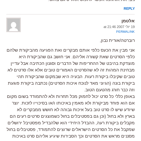
REPLY
אלטמן
19 יולי 2007 at 21:46
PERMALINK
רוברטה/אורית נבון,
אני מבין את הכעס כלפי אותם מבקרים ואת הפגיעה מהביקורת שלהם
כלפי הסרטים שאת קשורה אליהם. אני חושב גם שהביקורת היא
מוצדקת בהיבט של ההחריפות של הדברים וסגנון הכתיבה אבל עדיין
מבחינת המהות זה לא שהסרטים האמורים טובים אלא אלו סרטים לא
טובים שקיבלו ביקורת רעות. הבעיה היא שבמקום שהביקורת תהי
ביקורת בונה (הגיוני מאד לנוכח איכות הסרטים) נכתבה ביקורת פוגעת
וזה כבר חורג מהטעם הטוב.
באופן כללי כל סרט יכול לחמוק מכל תחרות ולא להתמודד בשום מקום
אם הוא פוחד מביקורת ולא מאמין באיכותו ו/או בסיכוייו לזכות. יוצר
שיודע שיש לו סרט טוב בעל איכות גבוהה לא חושש ממבקרים לא
בארץ ולא בחול (וכן גם בפסטיבלים בחול כשמוצגים סרטים רעים הם
מקבלים ביקורת רעה, ההבדל היחידי הוא שלהבדיל מפסטיבל ירושלים
שמקבל את כל הסרטים הישראלים שרוצים להתמודד, פסטיבלים בחול
מסננים מראש את הסרטים וכך הסבירות שיגיע אליהם סרט באיכות