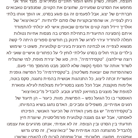
חוצפה, תעוזה, כשרון וחוש הומור חולניים ומחליאים. מצד אחד אני
מחפש את הסרטים שמעיזים, שחוצים את הקווים, שמנפצים טאבואים
חברתיים של יצוג, אבל לפעמים זה גם פוגע בסרט, או הופך אותו בלתי
ניתן לצפייה, או שהפרובוקציות שלו סתם ילדותיות. "יבוא/יצוא" של
אולריך זיידל חצה קווים אדומים שבאופן אישי לא יכולתי להתמודד
איתם (הסצינה התיעודית בתחילת הסרט בה מנסות אחיות נטולות
חמלה להחדיר עירוי לזרוע של תינוק בן חודשים ספורים היתה לי קשה
מנשוא לצפייה או לבחינה חיצונית בעיניים קולנועיות, פשוט כי שימוש
בילדים ובתי חולים בסרט עלילתי לוחץ לי על כפתורים אישיים שאני לא
רוצה שיילחצו). "טקסידרמיה", היה, סוג של יצירת מופת, למי שהצליח
לשרוד אותה עד הסוף (וקשה שלא להסב מבט מהמסך מדי פעם,
כשההפרזות שם יוצאות משליטה). ב"טקסידרמיה" כל הפרשה גופנית
אפשרית זכתה ליצוג, כל התנהגות אנושית בהמית נחגגה, סקס בוטה,
אלימות מוקצנת, אבל הכל מוצג בסטריליות מצולמת לעילא ומוארת
למופת של מוצגים במוזיאון למדע וטבע. להבדיל מ"יבוא/יצוא"
האוסטרי בו כל הגועל נפש – הפרשות, מוות, כיעור – הן תיעוד של
רגעים אמיתיים, משפילים ומביכים, האדם נחגג בשיא בהמיותו,
ב"טקסידרמיה" יש גם מעין האדרה של הכיעור האנושי, הפיכתו
לאסתטי, אבל יש גם מגננה קולנועית פורמליסטית, שיוצרת חיץ
תודעתי בין הסרט ובין הצופה. זה לא אמיתי, אנחנו מרגיעים את עצמנו
(להבדיל מהצחנה הכה אמיתית של "יבוא/יצוא"), זה סרט גדוש
אפקטים, מסוגנן, מלאכותי, אבל שמנסה לגרום לנו להאמין שכשבן