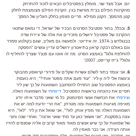
יום. אבל מצד שני, מומלץ בפסטיבלים הבאים לזכור להתרחק
מהקרנות הפילם בבית מורשת בגין. הקרנת הפילם מצומצמת לחלק
קטן מהמסך, הקטן ממילא. פריים פצפון בחלק העליון של המסך.
5.
ובכלל, בתור פסטיבל הסרטים הבכיר של ישראל, די נמאס שתנאי
ההקרנה של פסטיבל ירושלים מזכירים את אלה של עיירת שדה
בבנגלדש ב-1974. זה אידיוטי, ולמעשה גם מעליב, שגם בקולנוע סמדר
וגם באולם רבקה קראון בתיאטרון ירושלים עדיין עושים "הפסקה
להחלפת גלגל" באמצע הסרט. מה זה אוטו עם פנצ'ר שצריך להחליף לו
גלגל? ג'יזז קרייסט, 2007!
6.
אני עומד בתור לשלם עשרות שקלים על פירורי קרואסון מהבוקר
וניגשת אלי ליה ון-ליר. "עוד פעם אתה מפטר אותי?", היא כועסת.
באמצע הפסטיבל שוב התחילו להסתובב השמועות על כך שון ליר
תסיים את כהונתה בראשות הפסטיבל.
דיווחתי
על השמועות האלה,
וצירפתי
את הכחשת אנשי הסינמטק. כל מי שאני מדבר איתו יודע
מאיפה מגיעות השמועות ומה מטרתן. "את הרי יודעת למה יש את
השמועות האלה ומי מפיץ אותן, לא?", אני שואל את ון ליר. "לא!", היא
עונה בפסקנות, "אני אשאר כאן עד מתי שאני ארצה". ואחרי שנה וחצי
של שמועות על כך שיש אנשים מאוד מאוד קרובים אליה שמנסים להזיז
אותה הצידה, אני כבר מאמין לה.
יש, מתברר, שני סוגים של שמועות. אלה שמסגירים סוד פנימי