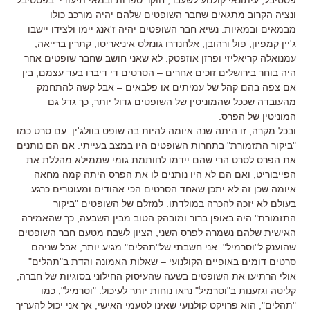
ונציה הקרוב מתגאים שחבר השופטים שלהם יהיה מורכב כולו
מבמאים ובמאיות: נשיא חבר השופטים יהיה ז'אנג יימו ולצידו יישבו
ג'יין קמפיון, פול ורהובן, אלחנדרו גונזלס איניאריטו, קתרין ברייאה,
עמנואלה קריאליזי ופרזן אוזפטק. לא שאני חושב שחבר שופטים אחר
היה בוחר בירושלים זוכים אחרים – הסרטים די דיברו בעד עצמם, בין
אם צפה בהם קהל של עמיתים או פלבאים – אבל קשה להתחמק
מהעובדה שככל שהמוניטין של השופטים גדול יותר, כך גדל גם
המוניטין של הפרס.
ובכל מקרה, זו היתה שנה איומה להיות בה שופט בוולג'ין. עם סרט כמו
"ביקור התזמורת" בתחרות השופטים היו במצב בעייתי. אם הם נותנים
את הפרס לסרט הרי שהם יידמו לחותמת גומי שממילא מהללת את
הפייבוריט, ואם הם לא היו נותנים לו את הפרס היתה קמה מחאה
איומה שכן זה לא יתכן שאחד הסרטים הכי אהודים ומעוטרים כרגע
בעולם לא יזכה להכרה במולדתו. למזלם של השופטים "ביקור
התזמורת" היה באופן ברור ומובהק הטוב מבין השבעה, כך שהאמירה
האישית שלהם נשמרה לפרס השני, הציון לשבח מטעם חבר השופטים
שהוענק ל"וסרמיל". אני חשבתי של"תהלים" מגיע יותר, אבל שניהם
סרטים דומים באופיים הקולנועי – שאלות האמונה והדת ב"תהלים"
אולי הרתיעו את השופטים בשעה שהעיסוק החילוני בסוגיות של חברה,
קליטה וגזענות ב"וסרמיל" נראו נוחות יותר לעיכול. "וסרמיל", כמו
"תהלים", הוא פרויקט קולנועי שאינו לטעמי האישי, אך אני יכול להעריך