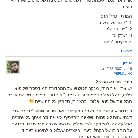
ראיתי.
המרתון כולל את:
1. "גיבור על נמלים"
2. "צבי הנינג'ה"
3. "שרק 3"
4. ולקינוח "רטטוי"
REPLY
אורון
19 יולי 2007 at 17:38
PERMALINK
רתם, מה לא הבנת?
יש את "יאיר רוה", מבקר הקולנוע של המהדורה המודפסת של פנאי
פלוס, ובעל הבלוג סינמסקופ. ויש את "יאיר נוה", המבקר של המהדורה
המקוונת של פנאי פלוס. וברצינות, סחתיין על התושייה
רוברטה – הבעת את דעתך בתקיפות, ואני מקווה שתוכלי לקבל שגם
דעתי שווה לא פחות, ושאינני מתייפיף. לא אתווכח איתך על אחוזים,
אבל קשה לי להאמין שלשניצקליין יש השפעה כה מפלצתית ומכרעת
על רוב רובו של הקהל. בעניין היוצרים שעלולים להימנע בעתיד
מהפסטיבל, אני דווקא מסכים.