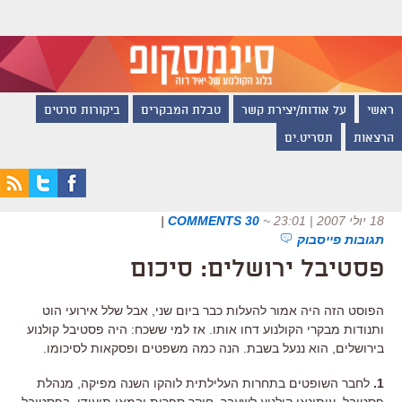
ראשי
על אודות/יצירת קשר
טבלת המבקרים
ביקורות סרטים
הרצאות
תסריט.ים
18 יולי 2007 | 23:01
~
30 COMMENTS
|
תגובות פייסבוק
פסטיבל ירושלים: סיכום
הפוסט הזה היה אמור להעלות כבר ביום שני, אבל שלל אירועי הוט
ותנודות מבקרי הקולנוע דחו אותו. אז למי ששכח: היה פסטיבל קולנוע
בירושלים, הוא ננעל בשבת. הנה כמה משפטים ופסקאות לסיכומו.
1.
לחבר השופטים בתחרות העלילתית לוהקו השנה מפיקה, מנהלת
פסטיבל, עיתונאי קולנוע לשעבר, חוקר ספרות ובמאי תיעודי. בפסטיבל