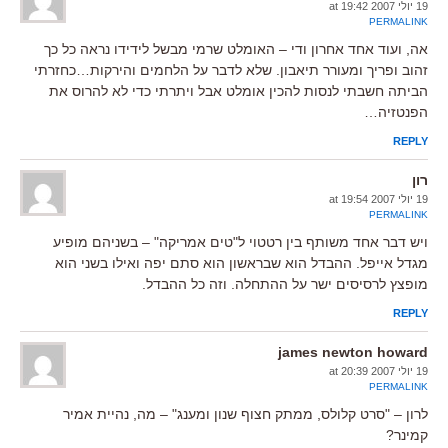
19 יולי 2007 at 19:42
PERMALINK
אה, ועוד אחד אחרון ודי – האומלט שרמי מבשל לידידו נראה כל כך
זהוב ופריך ומעורר תיאבון. שלא לדבר על הלחמים והירקות…כחזרתי
הביתה חשבתי לנסות להכין אומלט אבל ויתרתי כדי לא להרוס את
הפנטזיה…
REPLY
רון
19 יולי 2007 at 19:54
PERMALINK
ויש דבר אחד משותף בין רטטוי ל"טים אמריקה" – בשניהם מופיע
מגדל אייפל. ההבדל הוא שבראשון הוא סתם יפה ואילו בשני הוא
מופצץ לרסיסים ישר על ההתחלה. וזה כל ההבדל.
REPLY
james newton howard
19 יולי 2007 at 20:39
PERMALINK
לרון – "סרט קלולס, ממתק חצוף שנון ומענג" – מה, נהיית אמיר
קמינר?