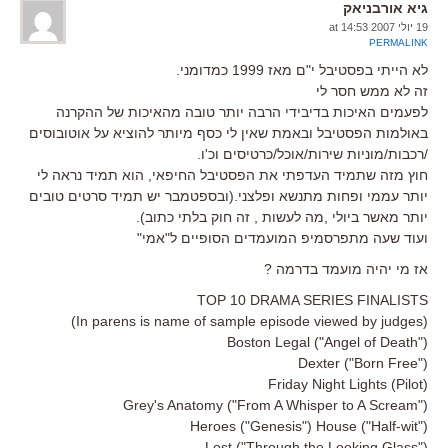
גיא אורבניאק
19 יולי 2007 at 14:53
PERMALINK
לא הייתי בפסטיבל י"ם מאז 1999 כמדומני.
זה לא ממש חסר לי
לפעמים האיכות בדיבידי הרבה יותר טובה מהאיכות של ההקרנה
באולמות הפסטיבל ובאמת שאין לי כסף מיותר להוציא על אוטובוסים
/רכבות/מוניות שירות/אוכל/כרטיסים וכ'ו.
חוץ מזה שתמיד העדפתי את הפסטיבל החיפאי, הוא תמיד נראה לי
יותר עממי ופחות מתנשא ופלצני.(ובספטמבר יש תמיד סרטים טובים
יותר מאשר ביולי ,מה לעשות , זה חוק בלתי כתוב).
ועוד שעה מתפרסמיפ המועמדים הסופיים ל"אמי"
אז מי יהיה מועמד בדרמה ?
TOP 10 DRAMA SERIES FINALISTS
(In parens is name of sample episode viewed by judges)
Boston Legal ("Angel of Death")
Dexter ("Born Free")
Friday Night Lights (Pilot)
Grey's Anatomy ("From A Whisper to A Scream")
Heroes ("Genesis") House ("Half-wit")
Lost ("Through the Looking Glass")