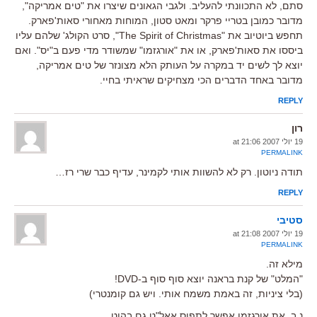
סתם, לא התכוונתי להעליב. ולגבי הגאונים שיצרו את "טים אמריקה",
מדובר כמובן בטריי פרקר ומאט סטון, המוחות מאחורי סאות'פארק.
תחפש ביוטיוב את "The Spirit of Christmas", סרט הקולג' שלהם עליו
ביססו את סאות'פארק, או את "אורגזמו" שמשודר מדי פעם ב"יס". ואם
יוצא לך לשים יד במקרה על העותק הלא מצונזר של טים אמריקה,
מדובר באחד הדברים הכי מצחיקים שראיתי בחיי.
REPLY
רון
19 יולי 2007 at 21:06
PERMALINK
תודה ניוטון. רק לא להשוות אותי לקמינר, עדיף כבר שרי רז…
REPLY
סטיבי
19 יולי 2007 at 21:08
PERMALINK
מילא זה.
"המלט" של קנת בראנה יוצא סוף סוף ב-DVD!
(בלי ציניות, זה באמת משמח אותי. ויש גם קומנטרי)
נ.ב. את אורגזמו אפשר לתפוס אאל"ט גם בהוט.