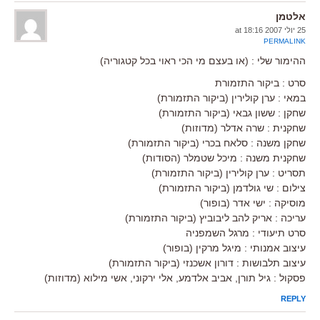
אלטמן
25 יולי 2007 at 18:16
PERMALINK
ההימור שלי : (או בעצם מי הכי ראוי בכל קטגוריה)
סרט : ביקור התזמורת
במאי : ערן קולירין (ביקור התזמורת)
שחקן : ששון גבאי (ביקור התזמורת)
שחקנית : שרה אדלר (מדוזות)
שחקן משנה : סלאח בכרי (ביקור התזמורת)
שחקנית משנה : מיכל שטמלר (הסודות)
תסריט : ערן קולירין (ביקור התזמורת)
צילום : שי גולדמן (ביקור התזמורת)
מוסיקה : ישי אדר (בופור)
עריכה : אריק להב ליבוביץ (ביקור התזמורת)
סרט תיעודי : מרגל השמפניה
עיצוב אמנותי : מיגל מרקין (בופור)
עיצוב תלבושות : דורון אשכנזי (ביקור התזמורת)
פסקול : גיל תורן, אביב אלדמע, אלי ירקוני, אשי מילוא (מדוזות)
REPLY