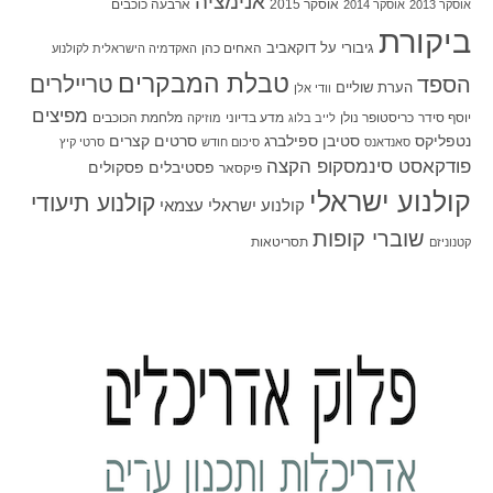
אנימציה
אוסקר 2015
ארבעה כוכבים
אוסקר 2013
אוסקר 2014
ביקורת
גיבורי על
דוקאביב
האחים כהן
האקדמיה הישראלית לקולנוע
טבלת המבקרים
טריילרים
הספד
הערת שוליים
וודי אלן
מפיצים
יוסף סידר
כריסטופר נולן
מדע בדיוני
מלחמת הכוכבים
לייב בלוג
מוזיקה
סטיבן ספילברג
סרטים קצרים
נטפליקס
סאנדאנס
סיכום חודש
סרטי קיץ
פודקאסט סינמסקופ הקצה
פסטיבלים
פסקולים
פיקסאר
קולנוע ישראלי
קולנוע תיעודי
קולנוע ישראלי עצמאי
שוברי קופות
תסריטאות
קטנוניזם