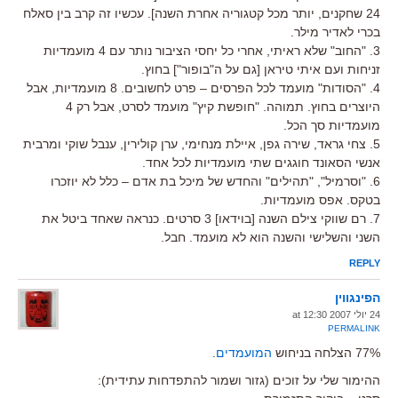
24 שחקנים, יותר מכל קטגוריה אחרת השנה]. עכשיו זה קרב בין סאלח
בכרי לאדיר מילר.
3. "החוב" שלא ראיתי, אחרי כל יחסי הציבור נותר עם 4 מועמדיות
זניחות ועם איתי טיראן [גם על ה"בופור"] בחוץ.
4. "הסודות" מועמד לכל הפרסים – פרט לחשובים. 8 מועמדיות, אבל
היוצרים בחוץ. תמוהה. "חופשת קיץ" מועמד לסרט, אבל רק 4
מועמדיות סך הכל.
5. צחי גראד, שירה גפן, איילת מנחימי, ערן קולירין, ענבל שוקי ומרבית
אנשי הסאונד חוגגים שתי מועמדיות לכל אחד.
6. "וסרמיל", "תהילים" והחדש של מיכל בת אדם – כלל לא יוזכרו
בטקס. אפס מועמדיות.
7. רם שווקי צילם השנה [בוידאו] 3 סרטים. כנראה שאחד ביטל את
השני והשלישי והשנה הוא לא מועמד. חבל.
REPLY
הפינגווין
24 יולי 2007 at 12:30
PERMALINK
77% הצלחה בניחוש
המועמדים
.
ההימור שלי על זוכים (גזור ושמור להתפדחות עתידית):