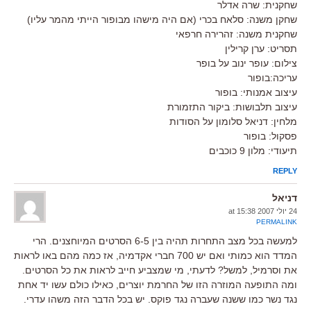
שחקנית: שרה אדלר
שחקן משנה: סלאח בכרי (אם היה מישהו מבופור הייתי מהמר עליו)
שחקנית משנה: זהרירה חרפאי
תסריט: ערן קרילין
צילום: עופר ינוב על בופר
עריכה:בופור
עיצוב אמנותי: בופור
עיצוב תלבושות: ביקור התזמורת
מלחין: דניאל סלומון על הסודות
פסקול: בופור
תיעודי: מלון 9 כוכבים
REPLY
דניאל
24 יולי 2007 at 15:38
PERMALINK
למעשה בכל מצב התחרות תהיה בין 6-5 הסרטים המיוחצנים. הרי
המדד הוא כמותי ואם יש 700 חברי אקדמיה, אז כמה מהם באו לראות
את וסרמיל, למשל? לדעתי, מי שמצביע חייב לראות את כל הסרטים.
ומה התופעה המוזרה הזו של החרמת יוצרים, כאילו כולם עשו יד אחת
נגד נשר כמו ששנה שעברה נגד פוקס. יש בכל הדבר הזה משהו עדרי.