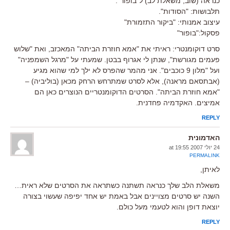
כנראה (שוב, משאלת לב) ל"בופור".
תלבושות: "הסודות".
עיצוב אמנותי: "ביקור התזמורת"
פסקול:"בופור"
סרט דוקומנטרי: ראיתי את "אמא חוזרת הביתה" המאכזב, ואת "שלוש
פעמים מגורשת", שנתן לי אגרוף בבטן. שמעתי על "מרגל השמפניה"
ועל "מלון 9 כוכבים". אני מהמר שהפרס לא ילך למי שהוא מגיע
(אבתסאם מראנה), אלא לסרט שמתרחש הרחק מכאן (בוליביה) –
"אמא חוזרת הביתה". הסרטים הדוקומנטריים הנוצרים כאן הם
אמיצים. האקדמיה פחדנית.
REPLY
האדמונית
24 יולי 2007 at 19:55
PERMALINK
לאיתן,
משאלת הלב שלך כנראה תשתנה כשתראה את הסרטים שלא ראית…
השנה יש סרטים מצויינים אבל באמת יש אחד יפיפה שעשוי בצורה
יוצאת דופן והוא לטעמי מעל כולם.
REPLY