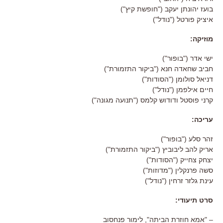
בועז יהונתן יעקב ("חופשת קיץ")
איציק פורטל ("נודל")
מוזיקה:
ישי אדר ("בופור")
חביב שחאדה חנא ("ביקור התזמורת")
דניאל סולומן ("הסודות")
חיים אילפמן ("נודל")
קרני פוסטל ודודוש קלמס ("תנועה מגונה")
עריכה:
זהר סלע ("בופור")
אריק להב ליבוביץ ("ביקור התזמורת")
יצחק צחייק ("הסודות")
סשה פרנקלין ("מדוזות")
עינת גלזר זרחין ("נודל")
סרט תיעודי:
– "אמא חוזרת הביתה", לימור פנחסוב