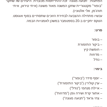
הפתעות: "תנועה מגונה" זכה להתייחסות מכובדת. היעדרם של שחקני
"בופור" מקטגוריית שחקן המשנה מאוד משונה (איתי טיראן, איתי
תורג'מן, אלי אלטוניו).
עכשיו מתחילה ההצבעה לבחירת הזוכים שתסתיים בסוף אוגוסט.
הטקס יתקיים ב-20 בספטמבר במשכן לאמנויות הבמה.
סרט:
– בופור
– ביקור התזמורת
– חופשת קיץ
– מדוזות
– נודל
בימוי:
– יוסף סידר ("בופור")
– ערן קולירין ("ביקור התזמורת")
– איילת מנחמי ("נודל")
– אתגר קרת ושירה גפן ("מדוזות")
– צחי גראד ("תנועה מגונה")