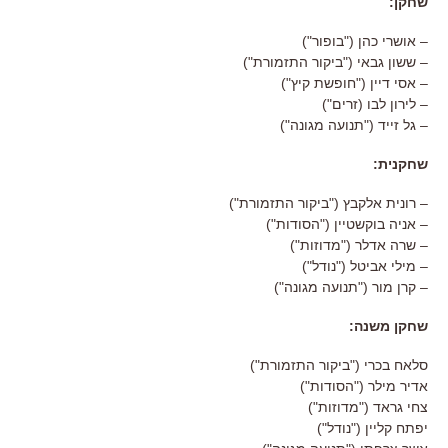
שחקן:
– אושרי כהן ("בופור")
– ששון גבאי ("ביקור התזמורת")
– אסי דיין ("חופשת קיץ")
– לירון לבו (זרים")
– גל זייד ("תנועה מגונה")
שחקנית:
– רונית אלקבץ ("ביקור התזמורת")
– אניה בוקשטיין ("הסודות")
– שרה אדלר ("מדוזות")
– מילי אביטל ("נודל")
– קרן מור ("תנועה מגונה")
שחקן משנה:
סלאח בכרי ("ביקור התזמורת")
אדיר מילר ("הסודות")
צחי גראד ("מדוזות")
יפתח קליין ("נודל")