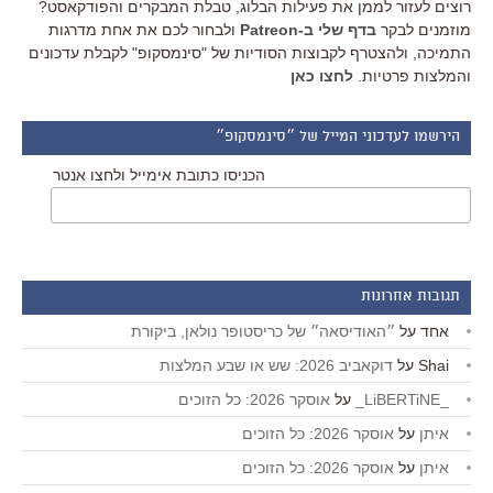
רוצים לעזור לממן את פעילות הבלוג, טבלת המבקרים והפודקאסט?
מוזמנים לבקר
בדף שלי ב-Patreon
ולבחור לכם את אחת מדרגות
התמיכה, ולהצטרף לקבוצות הסודיות של "סינמסקופ" לקבלת עדכונים
והמלצות פרטיות.
לחצו כאן
הירשמו לעדכוני המייל של ״סינמסקופ״
הכניסו כתובת אימייל ולחצו אנטר
תגובות אחרונות
אחד
על
״האודיסאה״ של כריסטופר נולאן, ביקורת
Shai
על
דוקאביב 2026: שש או שבע המלצות
_LiBERTiNE_
על
אוסקר 2026: כל הזוכים
איתן
על
אוסקר 2026: כל הזוכים
איתן
על
אוסקר 2026: כל הזוכים