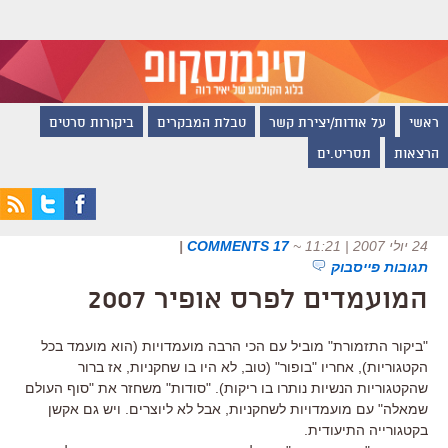
ראשי
על אודות/יצירת קשר
טבלת המבקרים
ביקורות סרטים
הרצאות
תסריט.ים
24 יולי 2007 | 11:21
~
17 COMMENTS
|
תגובות פייסבוק
המועמדים לפרס אופיר 2007
"ביקור התזמורת" מוביל עם הכי הרבה מועמדויות (הוא מועמד בכל
הקטגוריות), אחריו "בופור" (טוב, לא היו בו שחקניות, אז ברור
שהקטגוריות הנשיות נותרו בו ריקות). "סודות" משחזר את "סוף העולם
שמאלה" עם מועמדויות לשחקניות, אבל לא ליוצרים. ויש גם אקשן
בקטגורייה התיעודית.