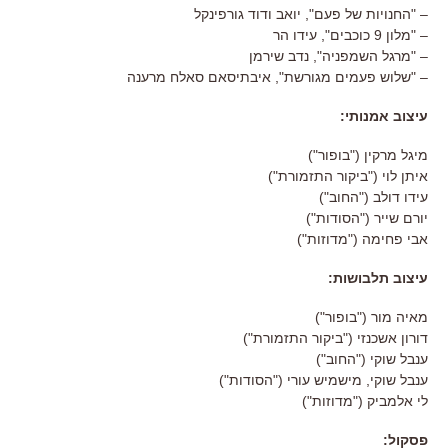
– "החנויות של פעם", יואב ודוד גורפינקל
– "מלון 9 כוכבים", עידו הר
– "מרגל השמפניה", נדב שירמן
– "שלוש פעמים מגורשת", איבתיסאם סאלח מרענה
עיצוב אמנותי:
מיגל מרקין ("בופור")
איתן לוי ("ביקור התזמורת")
עידו דולב ("החוב")
יורם שייר ("הסודות")
אבי פחימה ("מדוזות")
עיצוב תלבושות:
מאיה מור ("בופור")
דורון אשכנזי ("ביקור התזמורת")
ענבל שוקי ("החוב")
ענבל שוקי, מישמיש עורי ("הסודות")
לי אלמביק ("מדוזות")
פסקול: