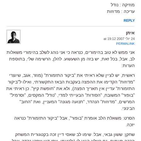
מוזיקה : נודל
עריכה : מדוזות
REPLY
איתן
24 יולי 2007 at 19:12
PERMALINK
אני ממש לא טוב בהימורים, כנראה כי אני נוהג לשלב בהימורי משאלות
לב, אבל, בכל זאת, יש בזה מן השעשוע. להלן, הרשימה שלי, בתוספת
הערות:
ראשית, יש לציין שלא ראיתי את "ביקור התזמורת" (מוזר, אגב, שיוצרי
"מדוזות" הקדימו את ההפצה בעקבות הבאז התקשורתי, ואילו ל"ביקור
התזמורת" עדיין אין תאריך הפצה), ולא את "חופשת קיץ". כן ראיתי את
"בופור" המשובח, "הסודות" הבעייתי למדי, "נודל" המקסים, "וסרמיל"
המרשים, "מדוזות" הנהדר, "תנועה מגונה" המעניין, ואת "החוב"
הבינוני.
הסרט: משאלת הלב אומרת "בופור", אבל "ביקור התזמורת" כנראה
יזכה.
שחקן: ששון גבאי, אבל: שימו לב שאסי דיין זכה בקטגורית המשחק
הרבה פעמים, גם כשלא הגיע לו (ולטעמי, אסי דיין שחקן נהדר, אבל