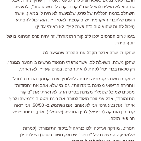
גם הוא לא הצליח להציל את "בקרוב יקרה לך משהו טוב", ולמעשה
השתלב ברמה הכללית של סרט, שלמעשה לא היה לו במאי). עושה
רושם שלחברי האקדמיה יש פיקסציה לאסי דיין. הוא יכול להפתיע
(ויכול להיות שהוא טוב ב"חופשת קיץ". לא ראיתי עדיין).
בימוי: רוב הפרסים ילכו ל"ביקור התזמורת". זה יהיה פרס הניחומים של
יוסף סידר.
שחקנית: שרה אדלר תקבל את ההכרה שמגיעה לה.
שחקן משנה: משאלת לב: אשר צרפתי המאוד מרשים ב"תנועה מגונה".
רק סלאח בכרי יכול לקחת לו את הפרס, בסרט שעדיין לא ראיתי.
שחקנית משנה: קטגוריה פתוחה לחלוטין. ענת וקסמן נהדרת ב"נודל",
וזהרירה חריפאי מצוינת ב"מדוזות". גם מי שלא אהב את "הסודות"
מסכים שמיכל שטמלר מצוינת בסרט הזה. לא ראיתי את "ביקור
התזמורת", אבל אני זוכר מאוד לטובה את רינת מטטוב מ"מישהו לרוץ
איתו". את נטע גרטי אני לא אוהב. אם נשתמש ב- 50/50, אני רואה
קרב בין הותיקה (חריפאי) לבין החדשה (שטמלר), ולכן, בפוטו פיניש,
חריפאי תזכה.
תסריט, מוזיקה ועריכה ילכו כנראה ל"ביקור התזמורת" (למרות
שלמוזיקה המצוינת של "בופור" יש חלק חשוב בסרט).הצילום ילך