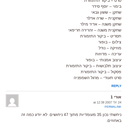
סרט – ביקור התזמורת
בימוי – יוסף סידר
שחקן – ששון גבאי
שחקנית – שרה אדלר
שחקן משנה – אדיר מילר
שחקנית משנה – זהרירה חריפאי
תסריט – ביקור התזמורת
צילום – בופור
מוזיקה – נודל
עריכה – מדוזות
עיצוב אמנותי – בופור
עיצוב תלבושות – ביקור התזמורת
פסקול – ביקור התזמורת
סרט תעודי – מרגל השמפניה
REPLY
אורי 1
24 יולי 2007 at 12:38
PERMALINK
ניחשתי נכון 35 מעומדיות מתוך 47 ניחושים. לא יודע כמה זה
באחוזים.