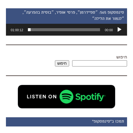
סינמסקופ 505: ״ספיידרמן״, פרסי אופיר, ״בוסית בהפרעה״,
״לגמור את הלילה״
נגן
01:00:12
00:00
אודיו
חיפוש
חיפוש
תמכו ב"סינמסקופ"