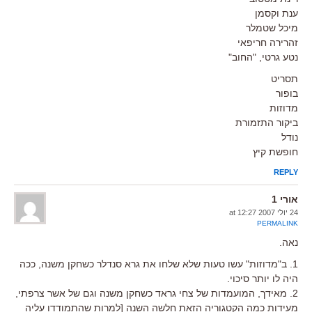
ענת וקסמן
מיכל שטמלר
זהרירה חריפאי
נטע גרטי, "החוב"
תסריט
בופור
מדוזות
ביקור התזמורת
נודל
חופשת קיץ
REPLY
אורי 1
24 יולי 2007 at 12:27
PERMALINK
נאה.
1. ב"מדוזות" עשו טעות שלא שלחו את גרא סנדלר כשחקן משנה, ככה
היה לו יותר סיכוי.
2. מאידך, המועמדות של צחי גראד כשחקן משנה וגם של אשר צרפתי,
מעידות כמה הקטגוריה הזאת חלשה השנה [למרות שהתמודדו עליה