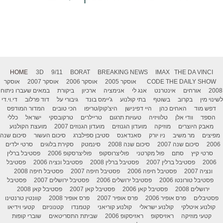
HOME
3D
9/11
BORAT
BREAKING NEWS
IMAX
THE DA VINCI
THE DAILY SHOW
CODE
אוסקר 2005
אוסקר 2006
אוסקר 2007
אוסקר
2008
אורחים
אינטרנט
אנג לי
אנימציה
ארכיון
ביקורת
במאים שעברו ניתוח
לשינוי מין
בקרוב
בשוטף
בתי קולנוע
ג'יימס בונד
גיבורי על
דוד פרלוב
די.וי.די
דפש מוד
האחים כהן
היי דפינישן
היצ'קוק/טריפו
הכי טובים
המדור המודפס
הספד
וודי אלן
טלוויזיה
טעויות תרגום
טריילרים
טרקובסקי
ישראל
כללי
מאבק היוצרים
מוזיקה
מועדון הגנוזים
מועדון הגנוזים 2007
מועצת הקולנוע
מפיצים
מר משיב
ניו יורק
סאנדאנס
סטיבן ספילברג
סיכום העשור
סיכום שנה
2006
סיכום שנה 2007
סיכום שנה 2008
סינמטק
סקירת בלוגים
סרטי ילדים
סרטי קיץ
סתם
פול מקרטני
פוליצרוסקופ
פוליצרסקופ 2006
פסטיבל ברלין
2006
פסטיבל ברלין 2007
פסטיבל ברלין 2008
פסטיבל ונציה 2006
פסטיבל
ונציה 2007
פסטיבל חיפה 2006
פסטיבל חיפה 2007
פסטיבל חיפה 2008
פסטיבל טורונטו 2006
פסטיבל ירושלים 2006
פסטיבל ירושלים 2007
פסטיבל
ירושלים 2008
פסטיבל קאן 2006
פסטיבל קאן 2007
פסטיבל קאן 2008
פסטיבלים
פרס אופיר 2006
פרס אופיר 2007
פרס אופיר 2008
קוונטין טרנטינו
קולנוע איטלקי
קולנוע ישראלי
קולנוע קוריאני
קטמנדו
קטנוניזם
קטעי וידיאו
קטעי מוזיקה
ראזיסקופ
ראזיסקופ 2006
שביתת התסריטאים
שוברי קופות