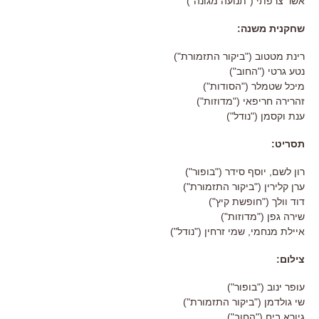
אשר צרפתי ("תנועה מגונה")
שחקנית משנה:
רינת מטטוב ("ביקור התזמורת")
נטע גרטי ("החוב")
מיכל שטמלר ("הסודות")
זהרירה חריפאי ("מדוזות")
ענת וקסמן ("נודל")
תסריט:
רון לשם, יוסף סידר ("בופור")
ערן קלירין ("ביקור התזמורת")
דוד וולך ("חופשת קיץ")
שירה גפן ("מדוזות")
איילת מנחמי, שמי זרחין ("נודל")
צילום:
עופר ינוב ("בופור")
שי גולדמן ("ביקור התזמורת")
גיורא ביח ("החוב")