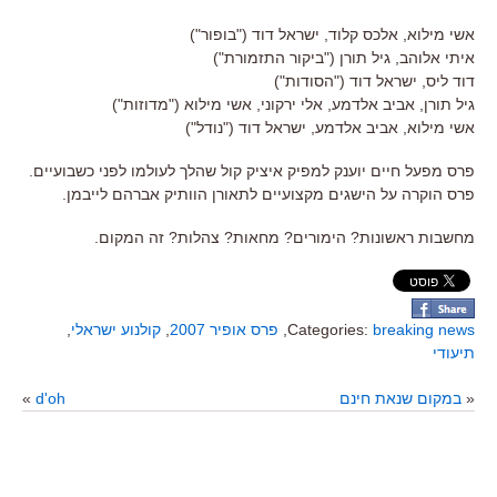
אשי מילוא, אלכס קלוד, ישראל דוד ("בופור")
איתי אלוהב, גיל תורן ("ביקור התזמורת")
דוד ליס, ישראל דוד ("הסודות")
גיל תורן, אביב אלדמע, אלי ירקוני, אשי מילוא ("מדוזות")
אשי מילוא, אביב אלדמע, ישראל דוד ("נודל")
פרס מפעל חיים יוענק למפיק איציק קול שהלך לעולמו לפני כשבועיים.
פרס הוקרה על הישגים מקצועיים לתאורן הוותיק אברהם לייבמן.
מחשבות ראשונות? הימורים? מחאות? צהלות? זה המקום.
breaking news
Categories:
,
פרס אופיר 2007
,
קולנוע ישראלי
,
תיעודי
«
במקום שנאת חינם
d'oh
»