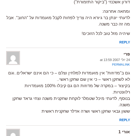
דורון אשכנזי (”ביקור התזמורת”)
ומחאה אחרונה:
לדעתי יונתן בר גיורא היה צריך לפחות לקבל מועמדות על "החוב". אבל
מה זה כבר משנה.
שיהיה מזל טוב לכל הזוכים!
REPLY
פרי
24 יולי 2007 at 13:59
PERMALINK
גם ב"מדוזות" אין מועמדות למלחין וצלם – כי הם אינם ישראלים..וגם
לא לשחקן ראשי – כי אין שם שחקן ראשי..
בקיצור – במקרה של מדוזות הם גם קיבלו 100% מועמדויות
רלוונטיות.
בנוסף, לדעתי מיכל שטמלר לוקחת שחקנית משנה וצחי גראד שחקן
משנה.
ששון גבאי שחקן ראשי ושרה אדלר שחקנית ראשית
REPLY
אורי 1