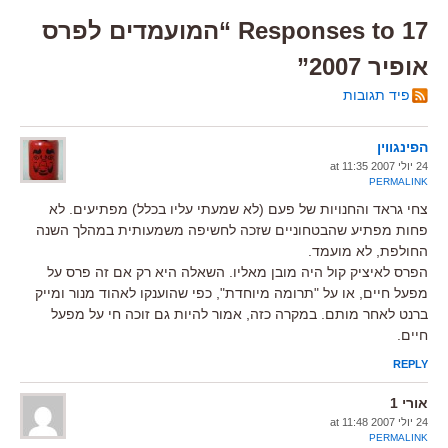
17 Responses to “המועמדים לפרס
אופיר 2007”
פיד תגובות
הפינגווין
24 יולי 2007 at 11:35
PERMALINK
צחי גראד והחנויות של פעם (לא שמעתי עליו בכלל) מפתיעים. לא
פחות מפתיע שהבטחוניים שזכה לחשיפה משמעותית במהלך השנה
החולפת, לא מועמד.
הפרס לאיציק קול היה מובן מאליו. השאלה היא רק אם זה פרס על
מפעל חיים, או על "תרומה מיוחדת", כפי שהוענקו לאהוד מנור ומייק
ברנט לאחר מותם. במקרה כזה, אמור להיות גם זוכה חי על מפעל
חיים.
REPLY
אורי 1
24 יולי 2007 at 11:48
PERMALINK