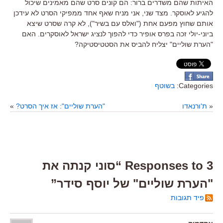
האיתות שהם משדרים ברור: הם קונים סרט שהם מאמינים שיכול
להגיע לאוסקר. מצד שני, אני מניח שאף אחד ממפיקי הסרט לא עידכן
אותם שחוץ מפעם אחת ("ואלס עם בשיר"), לא קרה שסרט שיצא
ביוני-יולי זכה בפרס אופיר כדי להפוך לנציג ישראל לאוסקרים. האם
"הערת שוליים" יצליח להביס את הסטטיסטיקה?
Categories:
בשוטף
«
ת'ורנאדו
"הערת שוליים": אז איך הסרט?
»
3 Responses to “סוני קנתה את
"הערת שוליים" של יוסף סידר”
פיד תגובות