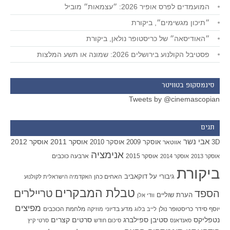
המועמדים לפרס אופיר 2026: ״עצמאות״ מוביל
״תיכון מגשימים״, ביקורת
״האודיסאה״ של כריסטופר נולאן, ביקורת
פסטיבל הקולנוע בירושלים 2026: שמונה או תשע המלצות
סינמסקופ בטוויטר
Tweets by @cinemascopian
תגים
אבי נשר
אוסקר 2011
אוסקר 2012
אוסקר 2009
אוסקר 2010
3D
אווטאר
אנימציה
אוסקר 2015
ארבעה כוכבים
אוסקר 2013
אוסקר 2014
ביקורת
גיבורי על
דוקאביב
האחים כהן
האקדמיה הישראלית לקולנוע
טבלת המבקרים
טריילרים
הספד
הערת שוליים
וודי אלן
מפיצים
יוסף סידר
כריסטופר נולן
מדע בדיוני
מלחמת הכוכבים
לייב בלוג
מוזיקה
סטיבן ספילברג
סרטים קצרים
נטפליקס
סאנדאנס
סיכום חודש
סרטי קיץ