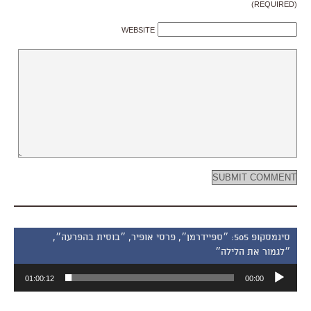
(REQUIRED)
WEBSITE
סינמסקופ 505: ״ספיידרמן״, פרסי אופיר, ״בוסית בהפרעה״,
״לגמור את הלילה״
נגן
01:00:12
00:00
אודיו