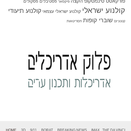
פודקאסט סינמסקופ הקצה
פסטיבלים
פסקולים
פיקסאר
קולנוע ישראלי
קולנוע תיעודי
קולנוע ישראלי עצמאי
שוברי קופות
תסריטאות
קטנוניזם
HOME
3D
9/11
BORAT
BREAKING NEWS
IMAX
THE DA VINCI