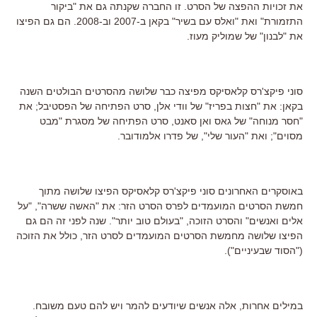
את זכויות ההפצה של הסרט. זו החברה שקנתה גם את "ביקור
התזמורת" ואת "ואלס עם בשיר" בקאן ב-2007 וב-2008. הם גם הפיצו
את "לבנון" של שמוליק מעוז.
סוני פיקצ'רס קלאסיקס מפיצה כבר שלושה מהסרטים הבולטים השנה
בקאן: את "חצות בפריז" של וודי אלן, סרט הפתיחה של הפסטיבל; את
"חסר מנוחה" של גאס ואן סאנט, סרט הפתיחה של מסגרת "מבט
מסוים"; ואת "העור שלי", של פדרו אלמודובר.
באוסקרים האחרונים סוני פיקצ'רס קלאסיקס הפיצו שלושה מתוך
חמשת הסרטים המועמדים לפרס הסרט הזר: את "האשה ששרה", "על
אלים ואנשים" והסרט הזוכה, "בעולם טוב יותר". שנה לפני זה הם גם
הפיצו שלושה מחמשת הסרטים המועמדים לסרט הזר, כולל את הזוכה
("הסוד שבעיניים").
במילים אחרות, אלה אנשים שיודעים להמר ויש להם טעם משובח.