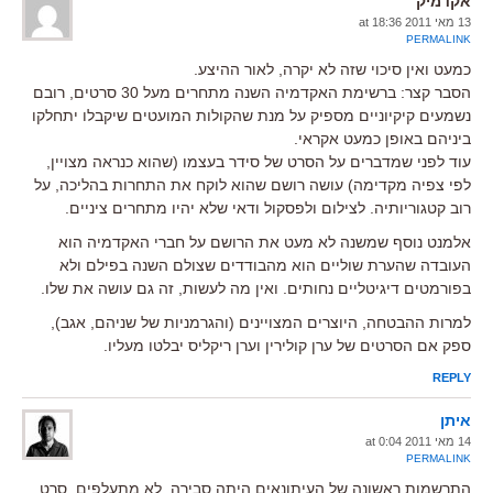
אקדמיק
13 מאי 2011 at 18:36
PERMALINK
כמעט ואין סיכוי שזה לא יקרה, לאור ההיצע.
הסבר קצר: ברשימת האקדמיה השנה מתחרים מעל 30 סרטים, רובם
נשמעים קיקיוניים מספיק על מנת שהקולות המועטים שיקבלו יתחלקו
ביניהם באופן כמעט אקראי.
עוד לפני שמדברים על הסרט של סידר בעצמו (שהוא כנראה מצויין,
לפי צפיה מקדימה) עושה רושם שהוא לוקח את התחרות בהליכה, על
רוב קטגוריותיה. לצילום ולפסקול ודאי שלא יהיו מתחרים ציניים.
אלמנט נוסף שמשנה לא מעט את הרושם על חברי האקדמיה הוא
העובדה שהערת שוליים הוא מהבודדים שצולם השנה בפילם ולא
בפורמטים דיגיטליים נחותים. ואין מה לעשות, זה גם עושה את שלו.
למרות ההבטחה, היוצרים המצויינים (והגרמניות של שניהם, אגב),
ספק אם הסרטים של ערן קולירין וערן ריקליס יבלטו מעליו.
REPLY
איתן
14 מאי 2011 at 0:04
PERMALINK
התרשמות ראשונה של העיתונאים היתה סבירה. לא מתעלפים. סרט