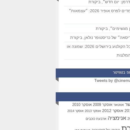
רמן: יום חדש״, ביקורת
המועמדים לפרס אופיר 2026: ״עצמאות״
 מגשימים״, ביקורת
סאה״ של כריסטופר נולאן, ביקורת
פסטיבל הקולנוע בירושלים 2026: שמונה או
מלצות
פ בטוויטר
Tweets by @cinem
שר
אוסקר 2009
אוסקר 2010
אווטאר
אוסקר 2012
אוסקר 2013
אוסקר 2014
אנימציה
ארבעה כוכבים
רת