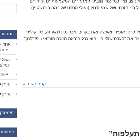
א ניצב מיד כמועמד מוביל. המתחרים המשמעותיים היחידים
בני תורתי ושל שמי זרחין (ואולי הסרט של רמה בורנשטיין).
סי אופיר, ואעשה זאת בקרוב. אבל נכון לרגע זה, בלי קולירין
תגובות 
 את "הערת שוליים". הוא ככל הנראה הזוכה הוודאי ("פידלמן"
אחד
ע
ביקור
Shai
ע
המלצו
_LiBERTiNE_
קפה בגדד
»
איתן
ע
איתן
ע
סינמסקו
פוסטים 