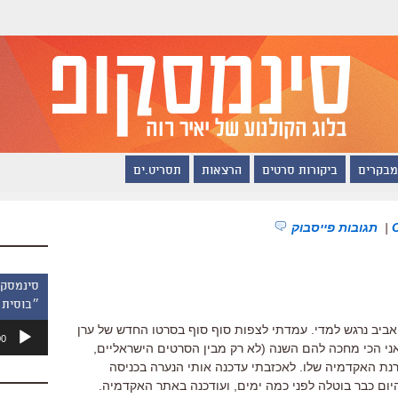
מבקרים
ביקורות סרטים
הרצאות
תסריט.ים
|
תגובות פייסבוק
״בוסית 
נגן
ביב נרגש למדי. עמדתי לצפות סוף סוף בסרטו החדש של ערן
00
אודיו
ני הכי מחכה להם השנה (לא רק מבין הסרטים הישראליים,
נת האקדמיה שלו. לאכזבתי עדכנה אותי הנערה בכניסה
ם כבר בוטלה לפני כמה ימים, ועודכנה באתר האקדמיה.