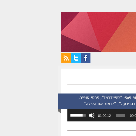
סינמסקופ 505: ״ספיידרמן״, פרסי אופיר,
בהפרעה״, ״לגמור את הלילה״
השתמש
01:00:12
00:
במקש
למעלה/למטה
כדי