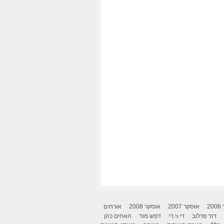
2
אוסקר 2007
אוסקר 2008
אורחים
דוד פרלוב
די.וי.די
דפש מוד
האחים כהן