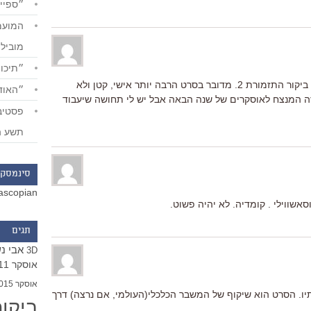
״ספייד
מוביל
״תיכון
מהיכרותי עם הסרט, זה לא הולך להיות ביקור התזמורת 2. מדובר בסרט הרבה יותר אישי, קטן ולא
״האודי
זה המנצח לאוסקרים של שנה הבאה אבל יש לי תחושה שיעבוד
תשע ה
סינמסקו
ascopian
שווילי . קומדיה. לא יהיה פשוט.
תגים
אבי נ
3D
אוסקר 2011
אוסקר 2015
תיו. הסרט הוא שיקוף של המשבר הכלכלי(העולמי, אם נרצה) דרך
ביקו