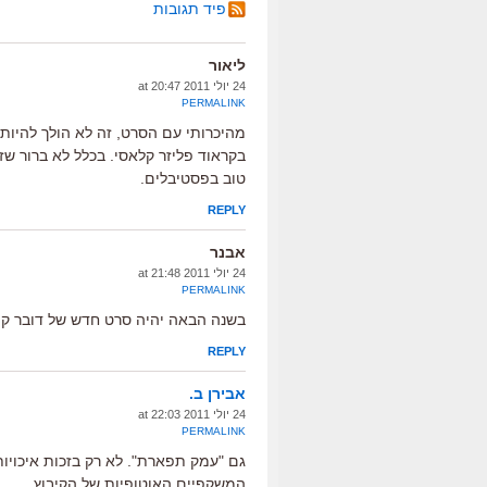
פיד תגובות
ליאור
24 יולי 2011 at 20:47
PERMALINK
בקראוד פליזר קלאסי. בכלל לא ברור ש
טוב בפסטיבלים.
REPLY
אבנר
24 יולי 2011 at 21:48
PERMALINK
בשנה הבאה יהיה סרט חדש של דובר קוסא
REPLY
אבירן ב.
24 יולי 2011 at 22:03
PERMALINK
גם "עמק תפארת". לא רק בזכות איכויו
המשקפיים האוטופיות של הקיבוץ.