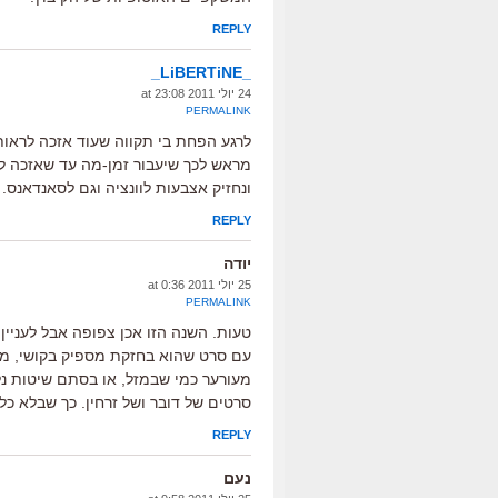
REPLY
_LiBERTiNE_
24 יולי 2011 at 23:08
PERMALINK
לרגע הפחת בי תקווה שעוד אזכה לראות
מראש לכך שיעבור זמן-מה עד שאזכה ל
ונחזיק אצבעות לוונציה וגם לסאנדאנס.
REPLY
יודה
25 יולי 2011 at 0:36
PERMALINK
טעות. השנה הזו אכן צפופה אבל לעניין
עם סרט שהוא בחזקת מספיק בקושי, מצט
מעורער כמי שבמזל, או בסתם שיטות נל
סרטים של דובר ושל זרחין. כך שבלא כל
REPLY
נעם