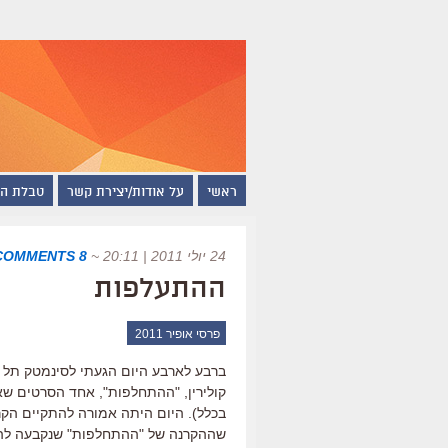
ראשי
על אודות/יצירת קשר
טבלת ה
24 יולי 2011 | 20:11
~
8 COMMENTS
ההתעלפות
פרסי אופיר 2011
ברבע לארבע היום הגעתי לסינמטק תל א
קולירין, "ההתחלפות", אחד הסרטים שא
בכלל). היום היתה אמורה להתקיים הקר
שההקרנה של "ההתחלפות" שנקבעה להיו