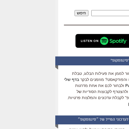
להגביר
או
חיפוש
להנמיך
עוצמת
שמע.
סינמסקופ"
ור לממן את פעילות הבלוג, טבלת
והפודקאסט? מוזמנים לבקר
בדף שלי
ולבחור לכם את אחת מדרגות
ולהצטרף לקבוצות הסודיות של
" לקבלת עדכונים והמלצות פרטיות.
לעדכוני המייל של ״סינמסקופ״