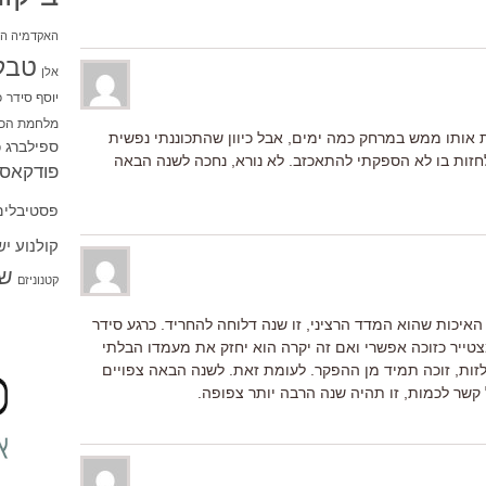
האקדמיה הי
טבל
אלן
יוסף סידר
כ
מלחמת הכו
 אותו ממש במרחק כמה ימים, אבל כיוון שהתכוננתי נפשית
ספילברג
ס
חזות בו לא הספקתי להתאכזב. לא נורא, נחכה לשנה הבאה
פודקאסט
פסטיבלים
קולנוע י
שו
קטנוניזם
 האיכות שהוא המדד הרציני, זו שנה דלוחה להחריד. כרגע סידר
ייר כזוכה אפשרי ואם זה יקרה הוא יחזק את מעמדו הבלתי
זות, זוכה תמיד מן ההפקר. לעומת זאת. לשנה הבאה צפויים
 קשר לכמות, זו תהיה שנה הרבה יותר צפופה.