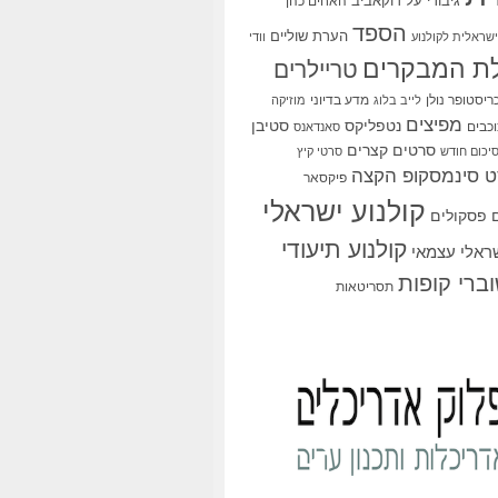
גיבורי על
דוקאביב
האחים כהן
הספד
הערת שוליים
שראלית לקולנוע
וודי
ת המבקרים
טריילרים
ריסטופר נולן
מדע בדיוני
לייב בלוג
מוזיקה
מפיצים
סטיבן
נטפליקס
כבים
סאנדאנס
סרטים קצרים
יכום חודש
סרטי קיץ
 סינמסקופ הקצה
פיקסאר
קולנוע ישראלי
פסקולים
קולנוע תיעודי
שראלי עצמאי
ברי קופות
תסריטאות