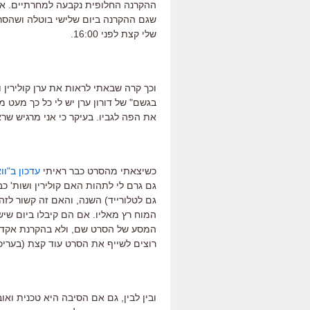
ההקרנה החלופית נקבעה למחרתיים. א
שגם ההקרנה ביום שלישי בוטלה ושהס
שלי קצת לפני 16:00.
וכך קרה שבאתי לראות את ערן קולירין 
בגשם" של דורון ערן יש לי כל כך מעט 
את הפה לגביו. בעיקר כי אני מרגיש שרא
כשיצאתי מהסרט כבר ראיתי
עדכון ב"וו
גם גרם לי לתהות האם קולירין ושות' כב
גם לטלורייד) השנה, והאם זה קשור לזה.
המוח רץ מאליו. אם הם קיבלו ביום שי
המסע של הסרט שם, ולא בהקרנת אקדמיה
רוצים לשייף את הסרט עוד קצת (בעריכ
ובין לבין, גם אם הסיבה היא טכנית ואוב