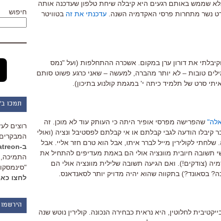
לא שממש באותם רגעים היא קיבלה שיחת טלפון שעדכנה אותה
חיפוש
רט נשר מתחרות פרסי האקדמיה השנה.
עדכנתי את זה
בטוויטר
וקיבלתי את דורון ערן במקום. אשכרה ההתחלפות (ועל "נמס
מילים טובות – לא יותר מהברה, למעשה – שאני כרגע פשוט סותם
יתי סרט של תלמיד כיתה י' במגמת קולנוע בתיכון).
תמכו ב"
אלה"
שהפרישה מפרסי אופיר היתה כי העותק עוד לא מוכן. זה
רוצים לעז
ר קיבלו הודעה לגבי קבלתם או אי קבלתם לפסטיבל ונציה (ואולי
המבקרים 
 שלחתי לקולירין מייל לברר איתו, אבל הוא טרם חזר אליי. אבל
ב-Patreon
שי תשובה חיובית מוונציה אולי הם באמת מעדיפים להתחיל את
התמיכה, 
 (צודקים!). ואם הגיעה תשובה שלילית מוונציה אולי הם
"סינמסקופ
ה? בסאונד?) בתקווה שהוא יהיה מדויק יותר לסאנדאנס.
לחצו כאן
הירשמו 
ייקטיבית לחלוטין, היא נראית כבחירה הנכונה. קולירין נוטש שנה