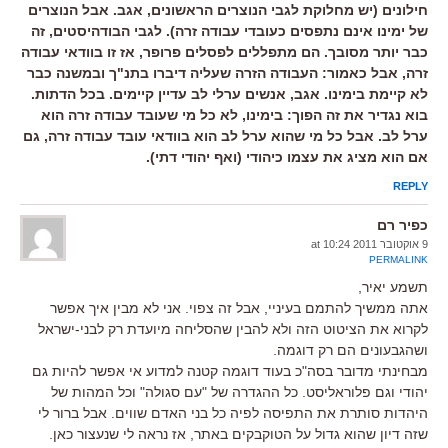
חילונים (יש מחלוקת לגבי הנוצרים הראשונים, אגב. אבל הנוצרים
של ימינו אינם נתפסים כעובדי עבודה זרה). לגבי הבודהיסטים, זה
כבר יותר מסובך. הם מתפללים לפסלים פרופר, אז זו בוודאי עבודה
זרה, אבל כאמור: העבודה הזרה שעליה דיברו בתנ"ך ובמשנה כבר
לא קיימת בימינו. אגב, אנשים ערלי לב עדיין קיימים. בכל הדתות.
בוא נגדיר את זה הפוך: בימינו, לא כל מי שעובד עבודה זרה הוא
ערל לב. אבל כל מי שהוא ערל לב הוא בוודאי עובד עבודה זרה, גם
אם הוא מציג את עצמו כיהודי (ואף יהודי דתי).
REPLY
כפיר רם
9 אוקטובר 2011 at 10:24
PERMALINK
תשמע יאיר,
אתה ממשיך להתמם בעיניי, אבל זה צפוי. אני לא מבין איך אפשר
לקרוא את הציטוט הזה ולא להבין שהסליחה מיועדת רק לבני-ישראל
ושהגבעונים הם רק דוגמה.
מבחינתי מדובר בסה"כ בעוד דוגמה קטנה למדוע אי אפשר להיות גם
יהודי וגם פלוראליסט. כל ההגדרה של "עם סגולה" וכל המהות של
היהדות סותרת את התפיסה לפיה כל בני האדם שווים. אבל ברור לי
שזה דיון שהוא גדול על הטוקבקים באתר, אז נראה לי שנעצור כאן.