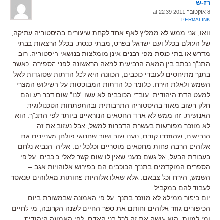
רז-ש
8 אוקטובר 2011 at 22:39
PERMALINK
וואו, אני ממש לא ממליץ לאף אחד לקחת שיעורים בהיסטוריה עתיקה,
של העולם בכלל ועם ישראל בפרט, מבתי כנסת. בכלל הרצאות בבתי
מדרש או בתי כנסת מפי רבנים אינן מומלצות בנושאי היסטוריה. רוב
התנ"ך נכתב בין המאה הרביעית למאה הראשונה לפני הספירה. כאשר
בתנך מתיחסים לעובדי כוכבים, הכוונה היא לכל הדתות שסוגדות לאל
השמש ולאלת הירח. כלומר כל הדתות המבוססות על השילוש המצרי
למעט הדת היהודית. עובדי הכוכבים לא עשו "לנו" שום דבר רע והם
חלק חשוב מאוד בהיסטוריה התרבותית ובהתפתחות הטכנולוגית
האנושית. זה ממש לא אחד החטאים הנוראיים ביותר לפי התנ"ך. הוא
לא מוזכר מפורשות בעשרת הדברות למשל, אבל נעזוב את זה.
הנביאים, שהוזכרו קודם, טענו שוב ושוב שחטאי פולחן מעניינים את
אלוהים הרבה פחות מחטאים מוסריים וכלכליים. אליהו הנביא נלחם
בעבודת הבעל, אל גשם כנעני שאין לו שום קשר לאלי כוכבים. על פי
הספרים המוקדמים בתנ"ך הכוכבים הם בפירוש אלוהויות אגב –
השמש, הירח וכל צבאם. אלא שאלו אלוהיות פחותות מאלוהים שנאסר
לעבוד להם במקביל.
יום כיפור ממילא לא מוזכר בתנך. על פי האמונה שבמשורת ביום
הכיפורים גוזר אלוהים וחותם את ספר החיים לשנה הקרובה, מי לחיים
ומי למוות. הוא עושה את זה לכל בני האדם, לפי האמונה היהודית.