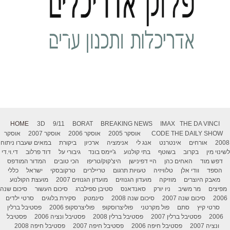
HOME
3D
9/11
BORAT
BREAKING NEWS
IMAX
THE DA VINCI
THE DAILY SHOW
CODE
אוסקר 2005
אוסקר 2006
אוסקר 2007
אוסקר
2008
אורחים
אינטרנט
אנג לי
אנימציה
ארכיון
ביקורת
במאים שעברו ניתוח
לשינוי מין
בקרוב
בשוטף
בתי קולנוע
ג'יימס בונד
גיבורי על
דוד פרלוב
די.וי.די
דפש מוד
האחים כהן
היי דפינישן
היצ'קוק/טריפו
הכי טובים
המדור המודפס
הספד
וודי אלן
טלוויזיה
טעויות תרגום
טריילרים
טרקובסקי
ישראל
כללי
מאבק היוצרים
מוזיקה
מועדון הגנוזים
מועדון הגנוזים 2007
מועצת הקולנוע
מפיצים
מר משיב
ניו יורק
סאנדאנס
סטיבן ספילברג
סיכום העשור
סיכום שנה
2006
סיכום שנה 2007
סיכום שנה 2008
סינמטק
סקירת בלוגים
סרטי ילדים
סרטי קיץ
סתם
פול מקרטני
פוליצרוסקופ
פוליצרסקופ 2006
פסטיבל ברלין
2006
פסטיבל ברלין 2007
פסטיבל ברלין 2008
פסטיבל ונציה 2006
פסטיבל
ונציה 2007
פסטיבל חיפה 2006
פסטיבל חיפה 2007
פסטיבל חיפה 2008