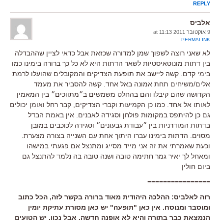
REPLY
אלביס
9 אוקטובר 2011 at 11:13
PERMALINK
לא שאני רוצה לשפוך שמן למדורה שכזאת אבל כדאי לציין שההבדלה
בין דתות מונוטאיסטיות לשאר הדתות היא לא כל כך ברורה בימינו כמו
בימי קדם. קשה ליישב את תופעת הצדיקים והמקובלים שהועלו לרמת
אלים/משיחים תחת אמונה באל אחד. קשה להסביר את מעמד
הקדושה שהם קיבלו והם בהחלט משמשים ב״מתווכים״ בין המאמין
לאותו אל אחד. כמו כן הקמיעות וקברי הצדיקים, קבר רחל ואומן יכולים
גם כן להיתפס במקומות פולחן וסגידה לאבנים. אין באמת הבדל
בדתות המודרניות בין ״עבודת גבעונים״ וסגידה לכוכבים במובן
מסוים. הדתות בימינו עברו היתוך אחת עם השנייה בצורה מצערת.
וכעת שאמרתי את זה אני מייד מסייג ומתנצל אם פגעתי במישהו
ומאחל לך יאיר גמר חתימה טובה ושנה טובה בה נלמד להתנצל גם
ביום חולין
================
רוה לאלביס: ההלכה היהודית מאוד ברורה בקשר לזה, הכל כתוב
ומוסבר ומנוסח. אין כאן "תופעה" יש כאן מסורת עתיקת יומין
הנמצאת כבר בתורה והיא לא אופנה חדשה. אבל נכון, יש הטועים