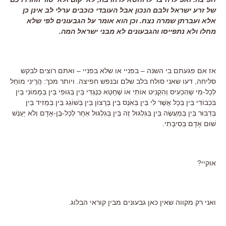
של זרע ישראל ולבם הנכון אבל העובדי כוכבים ערלי לב אינן כן
אלא ועברתן שמרה נצח. וכן הוא אומר על הגבעונים לפי שלא
מחלו ולא נתפייסו והגבעונים לא מבני ישראל המה.
אז אם פגעתם בי השנה – בפניי או שלא בפניי – ואתם רוצים לבקש
סליחה, דעו שאני סולח בלב שלם ובנפש חפיצה. ויותר מכך: הֲרֵֽינִי מוֹחֵל
לְכָל-מִי שֶׁהִכְעִיס וְהִקְנִיט אוֹתִי אוֹ שֶׁחָטָא כְּנֶגְדִּי בֵּין בְּגוּפִי בֵּין בְּמָמוֹנִי בֵּין
בִּכְבוֹדִי בֵּין בְּכָל אֲשֶׁר לִי בֵּין בְּאֹֽנֶס בֵּין בְּרָצוֹן בֵּין בְּשׁוֹגֵג בֵּין בְּמֵזִיד בֵּין
בְּדִבּוּר בֵּין בְּמַעֲשֶׂה בֵּין בְּגִלְגּוּל זֶה בֵּין בְּגִלְגּוּל אַחֵר לְכָל-בֶּן-אָדָם וְלֹא יֵעָנֵשׁ
שׁוּם אָדָם בְּסִיבָּתִי.
אוקיי?
ואני רק מקווה שאין כאן גבעונים מבין קוראי הבלוג.