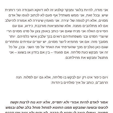
אני מודה, להיות בלוגר ומבקר קולנוע זה לאו דווקא העבודה הכי רוחנית
שיש. ובכל זאת, אני ממש משתדל אף פעם לא לכתוב לגופו של אדם
מסוים, אלא רק לגופה של יצירה. אני מאמין שיצירה לא אמורה להיעלב
אם לא מתלהבים ממנה. אלא שהמציאות מורכבת, כידוע, וגם עם
הסייגים האלה אני מניח שאם אני כותב באופן צונן על סרט מסוים הרי
שיוצרי הסרט ובני משפחותיהם רואים בכך עלבון אישי כלפיהם. יותר
מסובך מזה: אם אני מחמיא ליוצר מסוים, יש יוצרים עמיתים ומתחרים
שגם כאן נעלבים מכך שהעדפתי את האחד על פני השני. ובכן, על כל
זה אני מבקש כעת סליחה. אם פגעתי – בין אם בזדון או בשוגג – אני
מתנצל ומבקש את מחילתכם.
ויום כיפור אינו רק יום לבקש בו סליחה, אלא גם יום לסלוח. הנה
הרמב"ם, כותב על איך סולחים ביהדות:
אסור לאדם להיות אכזרי ולא יתפייס, אלא יהא נוח לרצות וקשה
לכעוס ובשעה שמבקש ממנו החוטא למחול מוחל בלב שלם ובנפש
חפיצה. ואפילו היצר לו וחטא לו הרבה, לא יקום ולא יטור וזהו דרכם