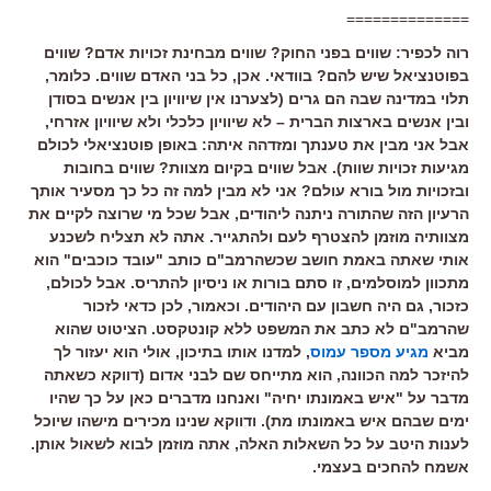
==============
רוה לכפיר: שווים בפני החוק? שווים מבחינת זכויות אדם? שווים
בפוטנציאל שיש להם? בוודאי. אכן, כל בני האדם שווים. כלומר,
תלוי במדינה שבה הם גרים (לצערנו אין שיוויון בין אנשים בסודן
ובין אנשים בארצות הברית – לא שיוויון כלכלי ולא שיוויון אזרחי,
אבל אני מבין את טענתך ומזדהה איתה: באופן פוטנציאלי לכולם
מגיעות זכויות שוות). אבל שווים בקיום מצוות? שווים בחובות
ובזכויות מול בורא עולם? אני לא מבין למה זה כל כך מסעיר אותך
הרעיון הזה שהתורה ניתנה ליהודים, אבל שכל מי שרוצה לקיים את
מצוותיה מוזמן להצטרף לעם ולהתגייר. אתה לא תצליח לשכנע
אותי שאתה באמת חושב שכשהרמב"ם כותב "עובד כוכבים" הוא
מתכוון למוסלמים, זו סתם בורות או ניסיון להתריס. אבל לכולם,
כזכור, גם היה חשבון עם היהודים. וכאמור, לכן כדאי לזכור
שהרמב"ם לא כתב את המשפט ללא קונטקסט. הציטוט שהוא
מביא
מגיע מספר עמוס
, למדנו אותו בתיכון, אולי הוא יעזור לך
להיזכר למה הכוונה, הוא מתייחס שם לבני אדום (דווקא כשאתה
מדבר על "איש באמונתו יחיה" ואנחנו מדברים כאן על כך שהיו
ימים שבהם איש באמונתו מת). ודווקא שנינו מכירים מישהו שיוכל
לענות היטב על כל השאלות האלה, אתה מוזמן לבוא לשאול אותן.
אשמח להחכים בעצמי.