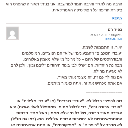
הרבה מה להגיד והרבה חומר למחשבה. אני בניתי תאוריה שהסרט הוא
ביקורת חריפה על הפוליטיקה האמריקאית.
REPLY
כפיר רם
9 אוקטובר 2011 at 5:47
PERMALINK
יאיר, זו התממות לשמה.
"עובדי הכוכבים" ו"הגבעונים" של אז הם הנוצרים, המוסלמים
והבודהיסטים של היום – כלומר כל מי שלא מאמין באלוהים.
מבחינת היהדות, הם "ערלי לב" בעוד היהודים "ליבם נכון", ולכן להם
לא מגיעה מחילה.
אם נוח לך עם זה, זה מצער אותי מאוד.
אם אתה מכחיש את זה, אתה כאמור מיתמם.
================
רוה לכפיר: בכלל לא. "עובדי כוכבים" (או "עובדי אלילים" או
"עובדי עבודה זרה", כדי לכלול את מי שמתפלל לאלי הגשם) היא
הגדרה מאוד ברורה, של כל מי שלא מאמין באל אחד. הדתות
המונותיאיסטיות לא נחשבות עבודת אלילים. הוא (כמו גם חז"ל)
לא מדבר על "כופרים" או "אפיקורסים", או סתם אתאיסטים או