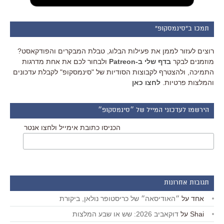
תמכו ב"סינמסקופ"
רוצים לעזור לממן את פעילות הבלוג, טבלת המבקרים והפודקאסט?
מוזמנים לבקר
בדף שלי ב-Patreon
ולבחור לכם את אחת מדרגות
התמיכה, ולהצטרף לקבוצות הסודיות של "סינמסקופ" לקבלת עדכונים
והמלצות פרטיות.
לחצו כאן
הירשמו לעדכוני המייל של ״סינמסקופ״
הכניסו כתובת אימייל ולחצו אנטר
תגובות אחרונות
אחד
על
״האודיסאה״ של כריסטופר נולאן, ביקורת
Shai
על
דוקאביב 2026: שש או שבע המלצות