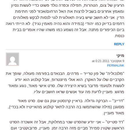
הרעיון של צום, הטהרות, תפילה וכפרה נולד פשוט כדיי לעשות נסיון
ומאמץ אחרונים בשביל לרצות את האל הרחום/אכזר לפני חתימת
הדין. אני לא חושב שיש בעיה תאולוגית לגוי לנסות לבקש מאלוהים
רחמים בדיוק כמו יהודי (במידה והוא נהיה מאמין נגיד). לא הייתי רואה
ביום הכיפורים מתנה. אבל זה נשמע כמו משהו שהיו אומרים בבית
כנסת.
REPLY
מיקי
9 אוקטובר 2011 at 0:21
PERMALINK
"מלנכוליה" של פון טרייר – מדהים. הבנאדם בפורמה מעולה, שופך את
הקרביים שלו על האקרן. הוא אולי מיזנטרופ, אבל קולנוע הוא יודע
לעשות ולטעמי מדובר בשיא היצירה שלו. סרט אישי מאוד, נוגע ומאוד
מרגש. מעניין לדעת מה עוד אנשים שראו חושבים עליו.
"דרייב" – הברקה גדולה. בראיין קרנסטון ענק גם שם. סרט מאוד
מסוגנן (מילה שהשתמשו בה הרבה לתאר קולנוע מהאייטיז ולא בכדי),
מאוד מעניין.
"רד סטייט" – אני יודע שהסרט שנוי במחלוקת, אבל זה אשכרה הסרט
הראשון שקווין סמית' מביים מזה הרבה זמן. מעניין, פרובוקטיבי ועם