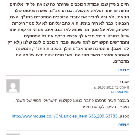
חיים בעידן שבו עבודת הכוכבים שהיתה כה שנואה על ידי אלוהים
פחות או יותר נעלמה מהעולם. גם הרמב"ם, שאת הציטוט שלו
הבאתי, לא זכה להכיר את עובדי הכוכבים המוזכרים בתנ"ך. העם
הגבעוני כבר לא היה בימיו. הוא כתב עליהם לא על סמך היכרות
אישית, אלא על סמך מה שהוא למד בנביאים. אם הייתי קצת יותר
גדול בתורה, הייתי מביא לך עכשיו ברצף את כל הפסוקים
והמדרשים הקשורים למה שעשו עובדי הכוכבים לעם שלנו (ולא רק
לנו, אגב). זו הסיבה שהרמב"ם הולך בעקבות התנ"ך, והמשנה
והגמרא ומזהיר מאוד מפניהם. ואני מניח שהם ידעו על מה הם
מדברים.
REPLY
אבנר
8 אוקטובר 2011 at 16:55
PERMALINK
בעכבר העיר פרסמו כתבה בנוגע לקולנוע הישראלי הנשי של השנה.
מעניין. בעיקר לקראת חיפה
http://www.mouse.co.il/CM.articles_item,636,209,63783
,.aspx
REPLY