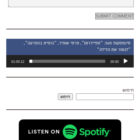
סינמסקופ 505: ״ספיידרמן״, פרסי אופיר, ״בוסית בהפרעה״,
״לגמור את הלילה״
נגן
01:00:12
00:00
אודיו
חיפוש
חיפוש