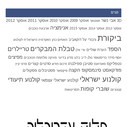
תגים
אבי נשר
אוסקר 2011
אוסקר 2012
אוסקר 2009
אוסקר 2010
3D
אווטאר
אנימציה
אוסקר 2015
ארבעה כוכבים
אוסקר 2013
אוסקר 2014
ביקורת
גיבורי על
דוקאביב
האחים כהן
האקדמיה הישראלית לקולנוע
טבלת המבקרים
טריילרים
הספד
הערת שוליים
וודי אלן
מפיצים
יוסף סידר
כריסטופר נולן
מדע בדיוני
מלחמת הכוכבים
לייב בלוג
מוזיקה
סטיבן ספילברג
סרטים קצרים
נטפליקס
סאנדאנס
סיכום חודש
סרטי קיץ
פודקאסט סינמסקופ הקצה
פסטיבלים
פסקולים
פיקסאר
קולנוע ישראלי
קולנוע תיעודי
קולנוע ישראלי עצמאי
שוברי קופות
תסריטאות
קטנוניזם