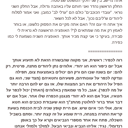
אתה מיישב בין שני חלקי המשפט שציטטת.
החלק הראשון נהדר ואני חותם עליו באהבה גדולה, אבל החלק השני
נוראי. "עובדי הכוכבים" כולם הם "ערלי לב" כמובן. ואני אמור לסלוח
ליהודים ש"ליבם נכון", אבל לא לכל השאר.
איך אתה חי עם זה? האם אתה מקיים את הפסוק כלשונו, או בוחר
לאמץ רק את מה שמתאים לך? האופציה הראשונה לא נראית לי
סבירה, בעיקר כי אני קצת מכיר אותך. האופציה השניה נשמעת לי כמו
כפירה.
===============
רוה לכפיר: ראשית, אני מקווה שהבשורה הזאת לא תזעזע אותך
אבל יום כיפור הוא חג יהודי. אלוהים נתן ליהודים מתנה, פרטית, רק
להם: יום בשנה שבו הם ורק הם יכולים באמצעות צום, תפילה
וצדקה לכפר על עוונותיהם, פשעיהם וחטאיהם (מצד שני, הוא גם
הפיל על היהודים את רוב המצוות שלו, אז גם יש להם הרבה יותר
על מה לכפר). אגב, כל מי שמאמין באלוהים (האחד) יכול לכפר על
חטאיו, אבל אם הוא לא יהודי מנגנון הכפרה שלו אחר. אבל אם יש
דבר אחד ברור לחלוטין מהתנ"ך הוא שעבודת כוכבים הוא חטא
איום, אולי הכי איום שיש. אם היית קופץ שניה לבית הכנסת בשעת
קריאת התורה במנחה, היית שומע על זה קצת יותר. וסתם בשביל
השכלה, פתח את אחד מספרי הנביאים וקרא על כך באופן
רנדומלי. נגיד: אליהו הנביא ונביאי הבעל. למזלך ולמזלי אנחנו