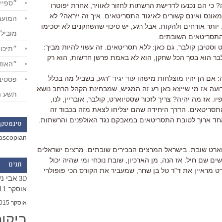
״ספייד
 כי הם נכנעו לדרישת הרשתות לחזור לאוויר, אחרת יפוטרו
ם מאונס ואינם קשורים לאיגוד התסריטאים. איך זה ייראה? לא
. יותר אורחים ולהקות. אבל רגע, יש סיכוי שהשחקנים לא יסכימו
מוביל
התסריטאים השובתים.
יוארט וסטיבן קולבר. גם כאן: ללא תסריטאים. זה עשוי להיות מביך:
״תיכון
בר הוא בסך הכל שחקן, הוא לא באמת פרשן חדשות, הוא רק
״האודי
ם הן יהיו מוצלחות מישהו עוד יגיד "רגע, בשביל מה בכלל
ועה אז מי שייצא כאן רע זה המגיש, שמבחינת הקהל הרחב נושא
תשע ה
. אז מה יהיה? צריך לזכור שסטיוארט, קולבר, אובריין, לנו,
התסריטאים. הדרך היחידה שהם יצליחו לצאת מזה בכבוד זה
חד ארוך לטובת התסריטאים במאבקם נגד האולפנים והרשתות.
סינמסקו
ascopian
יוארט שובת. בישראל המרצים הבכירים שובתים. מרצים ישראלים
ם שם חיל. אז הנה, מן הארכיון, שובת נוכחי ומי שהיה יכול
תגים
רט מראיין את ד"ר טל בן שחר, שמעביר את הקורס הכי פופולרי
אבי נ
3D
אוסקר 2011
אוסקר 2015
ביקו