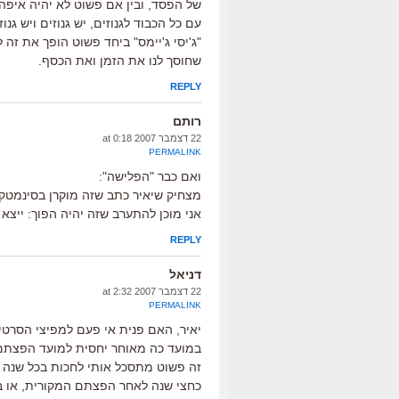
של הפסד, ובין אם פשוט לא יהיה איפה 
עם כל הכבוד לגנוזים, יש גנוזים ויש גנ
"ג'יסי ג'יימס" ביחד פשוט הופך את ז
שחוסך לנו את הזמן ואת הכסף.
REPLY
רותם
22 דצמבר 2007 at 0:18
PERMALINK
ואם כבר "הפלישה":
מצחיק שיאיר כתב שזה מוקרן בסינמטק וא
אני מוכן להתערב שזה יהיה הפוך: ייצא בDVD ואז יוקרן בסינמט
REPLY
דניאל
22 דצמבר 2007 at 2:32
PERMALINK
יאיר, האם פנית אי פעם למפיצי הסרט
במועד כה מאוחר יחסית למועד הפצתם
זה פשוט מתסכל אותי לחכות בכל שנה ל
כחצי שנה לאחר הפצתם המקורית, או במקרה הרע