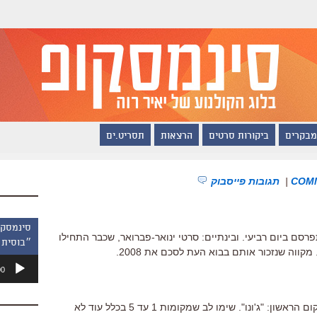
מבקרים
ביקורות סרטים
הרצאות
תסריט.ים
|
תגובות פייסבוק
סם ביום רביעי. ובינתיים: סרטי ינואר-פברואר, שכבר התחילו
״בוסית 
קווה שנזכור אותם בבוא העת לסכם את 2008.
נגן
00
אודיו
. במקום הראשון: "ג'ונו". שימו לב שמקומות 1 עד 5 בכלל עוד לא