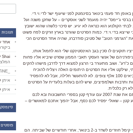
באופן חד פעמי בינואר בסינמטק לפני שיעוף ישר לדי.וי.די.
ג'סי ג'יימס" יהיה מועמד לשני אוסקרים – על שחקן משנה ועל
 לבתי הקולנוע הוא כנראה לא יגיע. יש סיכוי כלשהו שהוא ישובץ
ייצא בדי.וי.די. כמות הסרטים שוורנר בארץ זורקים לפח פשוט
תגובות 
את "הגרמני הטוב" של סטיבן סודרברג, שהיה אחד הסרטים הכי
אחד
ע
ביקור
ו תוקעים לו סכין בגב האינסטינקט שלי הוא לחמול אותו,
Shai
ע
י ציפורניהם של אנשי העסקי תאבי הממון שסרט שיביא אליו פחות
המלצו
 אצלם כ"רע". ושוב מתעורר בי הרצון למצוא דרך לדרבן מישהו להקים
ותי, שילקט אליו את הסרטים היתומים האלה ויצליח להוכיח
_LiBERTiNE_
שאפשר להתפרנס גם מסרטים שלא מביאים 100 אלף צופים. לא להתעשר חלילה, אבל לא להפסיד
איתן
ע
נות ותרבות ושלמפיצים, שיש להם בעלות בלעדית על הסרטים
לא רק כלכלית.
איתן
ע
מיליונרים יקרים קוראי האתר: אם סגרתם את שנת 2007 עם עודף קטן בספרי החשבונות ובא לכם
ע קטן – שאולי יפסיד לכם כסף, אבל יהפוך אתכם למאושרים –
סינמסקו
פוסטים 
ג'יי לנו, קונן אובריאן, דיוויד לטרמן וג'ימי קימל חוזרים לשדר ב-2 בינואר, אחרי חודשיים של שביתה. הם