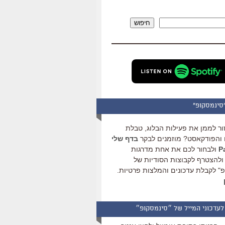
להגביר
או
חיפוש
להנמיך
עוצמת
שמע.
סינמסקופ"
ור לממן את פעילות הבלוג, טבלת
והפודקאסט? מוזמנים לבקר
בדף שלי
ולבחור לכם את אחת מדרגות
ולהצטרף לקבוצות הסודיות של
" לקבלת עדכונים והמלצות פרטיות.
לעדכוני המייל של ״סינמסקופ״