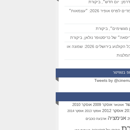
רמן: יום חדש״, ביקורת
המועמדים לפרס אופיר 2026: ״עצמאות״
 מגשימים״, ביקורת
סאה״ של כריסטופר נולאן, ביקורת
פסטיבל הקולנוע בירושלים 2026: שמונה או
מלצות
פ בטוויטר
Tweets by @cinem
שר
אוסקר 2009
אוסקר 2010
אווטאר
אוסקר 2012
אוסקר 2013
אוסקר 2014
אנימציה
ארבעה כוכבים
רת