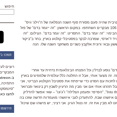
חיפוש
בית שהיה פעם מסורת סוף השנה הנפלאה של ה"וילג' וויס"
מתקיים זו הפעם השניה ב"אינדי-ווייר". 106 מבקרים השתתפו. במקום הראשון: "זה ייגמר בדם" של פול
הבימוי: "זה יגמר בדם". התסריט: "זה יגמר בדם". הצילום: "זה
ויד ד'ארסי, שמרבה לבקר בפסטיבלי קולנוע בארץ, בחר ב"ביקור
ון גבאי ורונית אלקבץ כשניים משחקני השנה שלו. הנה
תמכו ב"
רוצים לעז
דם" נוסע לברלין וכל הפצתו הבינלאומית נדחית עד אחרי
המבקרים 
זה. זה מצער אותי, אבל זו החלטה כלל-עולמית שלמפיצים בארץ
ב-Patreon
ם לחכות עם הסרט כדי שייפתח את פסטיבל הקולנוע הבריטי, אני
התמיכה, 
 תהרגו אותי אם אני מבין מה הרעיון לשבץ רק בינואר-פברואר
"סינמסקופ
את "סוויני טוד", "ארץ קשוחה", "Into the Wild", "הפרפר ופעמון הצלילה" ו"ג'ונו" – שאי אפשר להדליק
לחצו כאן
ם איזשהו שבח, להתעדכן לגבי איזושהי מועמדות חדשה שזכו בה
 לא מבין את זה. זה נטול הגיון. אני רציני, יש מישהו שם שיכול
הירשמו 