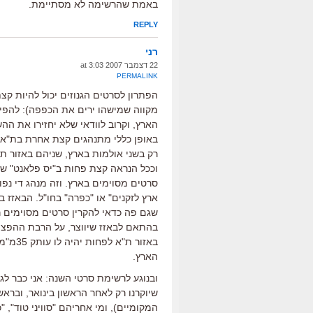
באמת שהרשימה לא מסתיימת.
REPLY
רני
22 דצמבר 2007 at 3:03
PERMALINK
הפתרון לסרטים הגנוזים יכול להיות קצת 
הארץ, וקרוב לוודאי שלא יחזירו את הה
באופן כללי מתנהגים קצת אחרת בת"א.
רק בשני אולמות בארץ, שניהם באזור ת"
וככל הנראה קצת פחות ב"יס פלאנט" שמ
סרטים מסוימים בארץ. וזה מנהג די נפו
ארץ לזקנים" או "כפרה" בחו"ל. הבאזז 
שגם פה כדאי להקרין סרטים מסוימים רק
בהתאם לבאזז שיווצר, על הרבת ההפצה
באזור 
הארץ.
ובנוגע לרשימת סרטי השנה: אני כבר ל
שיוקרנו רק לאחר הראשון בינואר, וברא
המקומיים), ומי אחריהם "סוויני טוד", "כ