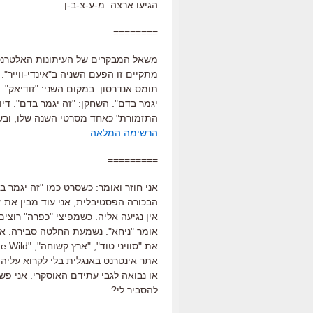
הגיעו ארצה. מ-ע-צ-ב-ן.
========
משאל המבקרים של העיתונות האלטרנטי
תומס אנדרסון. במקום השני: "זודיאק". 
יגמר בדם". השחקן: "זה יגמר בדם". דיו
התזמורת" כאחד מסרטי השנה שלו, ובשש
הרשימה המלאה
.
=========
אני חוזר ואומר: כשסרט כמו "זה יגמר ב
הבכורה הפסטיבלית, אני עוד מבין את 
אין נגיעה אליה. כשמפיצי "כפרה" רוצי
אומר "ניחא". נשמעת החלטה סבירה. אבל
אתר אינטרנט באנגלית בלי לקרוא עליה
או נבואה לגבי עתידם האוסקרי. אני פשוט
להסביר לי?