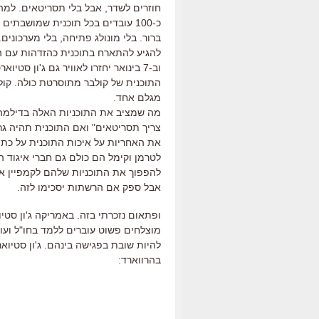
חוזרים לשדר, אבל בלי תסריטאים. למה?
כ-100 עובדים בכל תוכנית שמושבתי
ברור. בלי מונולג פתיחה, בלי מערכונים
להגיע להתארח בתוכנית כהזדהות עם 
וב-7 בינואר יחזרו לאוויר גם ג'ון סט
התוכנית של קולבר מתוסרטת כולה. קול
מגלם אחד.
מה שמציב את התוכניות האלה בדילמה: א
צריך תסריטאים" ואם התוכנית תהיה גר
את האחריות על איכות התוכנית על כתפיו
לטרמן וקימל הם כולם גם חברי איגוד 
להפפוך את התוכניות שלהם לקמפיין א
אבל ספק אם הרשתות יסכימו לזה.
ופתאום נזכרתי בזה. באמריקה ג'ון סט
מוצלחים פשוט עוברים ללמד בחו"ל ועושי
להיות שובת בפגישה בינהם. ג'ון סטיוא
בהרווארד: