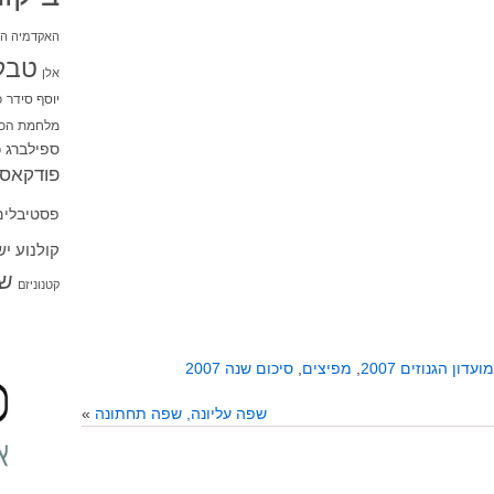
האקדמיה הי
טבל
אלן
יוסף סידר
כ
מלחמת הכו
ספילברג
ס
פודקאסט
פסטיבלים
קולנוע י
שו
קטנוניזם
מועדון הגנוזים 2007
,
מפיצים
,
סיכום שנה 2007
שפה עליונה, שפה תחתונה
»