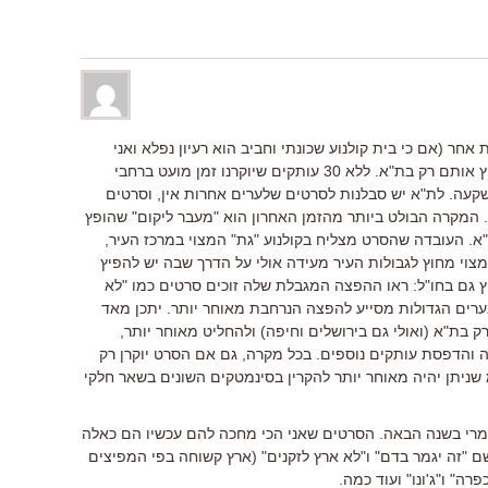
אחר (אם כי בית קולנוע שכונתי וחביב הוא רעיון נפלא ואני
מקווה שמישהו ירים את הכפפה): להפיץ אותם רק בת"א. ללא 30 עותקים שיוקרנו זמן מועט ברחבי
שקעה. לת"א יש סבלנות לסרטים שלערים אחרות אין, וסרטים
 המקרה הבולט ביותר מהזמן האחרון הוא "מעבר ליקום" שהופץ
א. העובדה שהסרט מצליח בקולנוע "גת" המצוי במרכז העיר,
צוי מחוץ לגבולות העיר מעידה אולי על הדרך שבה יש להפיץ
ץ גם בחו"ל: ראו ההפצה המגבלת שלה זוכים סרטים כמו "לא
בערים הגדולות מסייע להפצה הנרחבת מאוחר יותר. יתכן מאד
 בת"א (ואולי גם בירושלים וחיפה) ולהחליט מאוחר יותר,
 והדפסת עותקים נוספים. בכל מקרה, גם אם הסרט יוקרן רק
ת"א לפחות יהיה לו עותק 35מ"מ שניתן יהיה מאוחר יותר להקרין בסינמטקים השונים בשאר חלקי
גמרי בשנה הבאה. הסרטים שאני הכי מחכה להם עכשיו הם כאלה
שם "זה יגמר בדם" ו"לא ארץ לזקנים" (ארץ קשוחה בפי המפיצים
פרה" ו"ג'ונו" ועוד כמה.