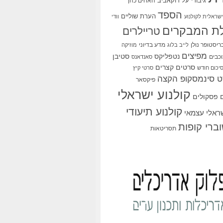
גיבורי על
דוקאביב
האחים כהן
הספד
הערת שוליים
שראלית לקולנוע
וודי
ת המבקרים
טריילרים
ריסטופר נולן
מדע בדיוני
לייב בלוג
מוזיקה
מפיצים
סטיבן
נטפליקס
כבים
סאנדאנס
סרטים קצרים
יכום חודש
סרטי קיץ
 סינמסקופ הקצה
פיקסאר
קולנוע ישראלי
פסקולים
קולנוע תיעודי
שראלי עצמאי
ברי קופות
תסריטאות