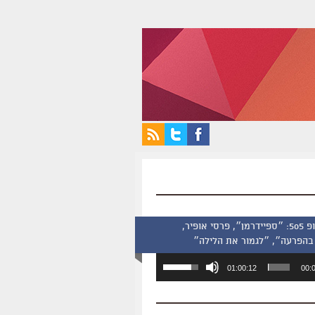
סינמסקופ 505: ״ספיידרמן״, פרסי אופיר,
בהפרעה״, ״לגמור את הלילה״
השתמש
01:00:12
00:
במקש
למעלה/למטה
כדי