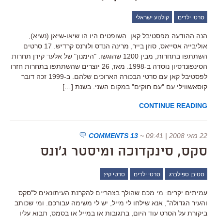
סרטי ילדים
קולנוע ישראלי
הנה ההודעה מפסטיבל קאן. השופטים היו הו שיאו-שיאן (נשיא),
אוליבייה אסייאס, סוזן בייר, מרינה הנדס ולורנס קרדיש. 17 סרטים
השתתפו בתחרות, מבין 1200 שהוגשו. "הימנון" של אלעד קידן תחרות
הסינפונדסיון נוסדה ב-1998. מאז, 26 יוצרים שהשתתפו בתחרות חזרו
לפסטיבל קאן עם סרטי הבכורה הארוכים שלהם. ב-1999 זכה דובר
קוסאשווילי עם "עם חוקים" במקום השני. בשנת […]
CONTINUE READING
22 מאי 2008 | 09:41
~
13 COMMENTS
סקס, סינקדוכה ומיסטר ג'ונס
סטיבן ספילברג
סרטי ילדים
סרטי קיץ
עמיתים יקרים: מי מכם שהולך בצהריים להקרנת העיתונאים ל"סקס
והעיר הגדולה", אנא שילחו לי מייל, יש לי משימה עבורכם. ומי שכותב
ביקורת על הסרט עוד היום, בתגובות או במייל או בסמס, תבוא עליו