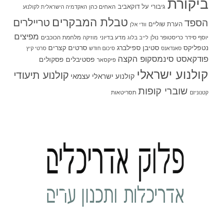
ביקורת
גיבורי על
דוקאביב
האחים כהן
האקדמיה הישראלית לקולנוע
טבלת המבקרים
טריילרים
הספד
הערת שוליים
וודי אלן
מפיצים
יוסף סידר
כריסטופר נולן
מדע בדיוני
מלחמת הכוכבים
לייב בלוג
מוזיקה
סטיבן ספילברג
סרטים קצרים
נטפליקס
סאנדאנס
סיכום חודש
סרטי קיץ
פודקאסט סינמסקופ הקצה
פסטיבלים
פסקולים
פיקסאר
קולנוע ישראלי
קולנוע תיעודי
קולנוע ישראלי עצמאי
שוברי קופות
תסריטאות
קטנוניזם