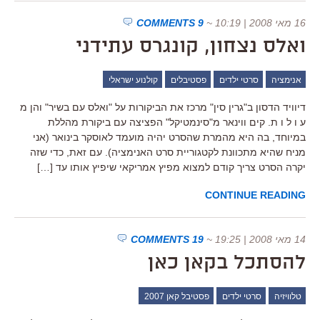
16 מאי 2008 | 10:19
~
9 COMMENTS
ואלס נצחון, קונגרס עתידני
אנימציה
סרטי ילדים
פסטיבלים
קולנוע ישראלי
דיוויד הדסון ב"גרין סין" מרכז את הביקורות על "ואלס עם בשיר" והן מ
ע ו ל ו ת. קים ווינאר מ"סינמטיקל" הפציצה עם ביקורת מהללת
במיוחד, בה היא מהמרת שהסרט יהיה מועמד לאוסקר בינואר (אני
מניח שהיא מתכוונת לקטגוריית סרט האנימציה). עם זאת, כדי שזה
יקרה הסרט צריך קודם למצוא מפיץ אמריקאי שיפיץ אותו עד […]
CONTINUE READING
14 מאי 2008 | 19:25
~
19 COMMENTS
להסתכל בקאן כאן
טלוויזיה
סרטי ילדים
פסטיבל קאן 2007