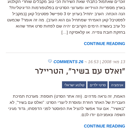
זוכרים שאתמול כתבתי שאת השירות הכי טוב מקבלים שוחרי הקולנוע
בארץ מספריות הווידיאו ומערוצי הסרטים בפלטפורמות הדיגיטליות?
הנה הוכחה: הערב יתחיל בערוץ יס 3 ספיישל פסטיבל קאן (במקביל
לפסטיבל קאן האמיתי שמתחיל גם הוא הערב). מה זה אומר? שכמעט
כל ערב בעשרה הימים הקרובים יהיה שם לפחות סרט אחד שהוא
בחזקת חובת צפייה. או קלאסיקה […]
CONTINUE READING
13 מאי 2008 | 16:53
~
26 COMMENTS
"ואלס עם בשיר", הטריילר
אנימציה
סרטי ילדים
קולנוע ישראלי
האמת, זה נראה מדהים. (וזה אתר הסרט) תוספת: מערכת תמיכת
העברית של האתר חוזרת ומוסרת ליוצרי הסרט: "ואלס עם בשיר", לא
"באשיר". אם עוד אפשר להציל את הפוסטר לפני הדפסתו, גדוד מגיני
השפה ונאמניהם יודו לכם.
CONTINUE READING