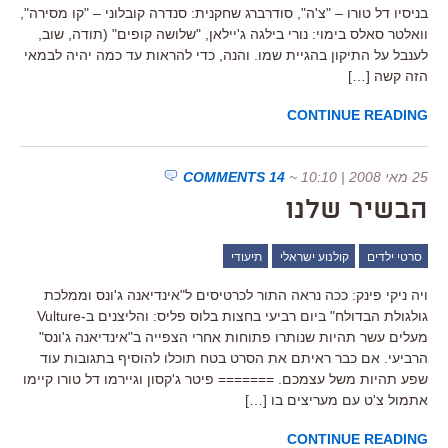
בניסיו דל טורו – "צ'ה", סודרברג שחקנית: סנדרה קובלוני – "קו מסירה",
וואלטר סאלס בימוי: נורי בילגה ג'יילאן, "שלושה קופים" (תודה, שוב,
לענבל על התיקון בהגיית שמו. והנה, כדי להראות עד כמה יהיה לבמאי
הזה קשה […]
CONTINUE READING
25 מאי 2008 | 10:10
~
14 COMMENTS
הבשיר שלנו
סרטי ילדים
קולנוע ישראלי
תיעודי
ויה ניקי פינק: ככה נראה התור לכרטיסים ל"אינדיאנה ג'ונס וממלכת
גולגולת הבדולח" ביום רביעי בחצות בלוס פליס: והליצנים ב-Vulture
מעלים עשר תהיות שנותרו פתוחות אחרי הצפייה ב"אינדיאנה ג'ונס"
הרביעי. אם כבר ראיתם את הסרט בטח תוכלו להוסיף בתגובות עוד
שפע תהיות משל עצמכם. ======= פיטר ג'קסון וגיירמו דל טורו קיימו
אתמול צ'ט עם מעריצים בו […]
CONTINUE READING