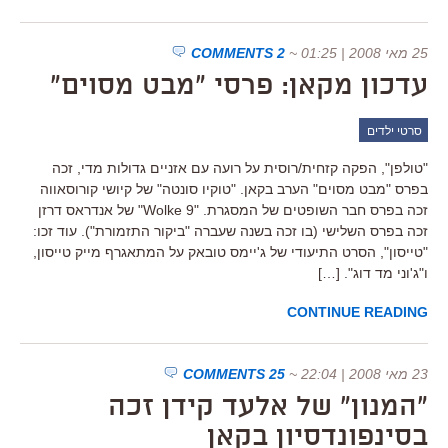
25 מאי 2008 | 01:25
~
2 COMMENTS
עדכון מקאן: פרסי "מבט מסוים"
סרטי ילדים
"טולפן", הפקה קזחית/רוסית על רועה עם אזניים גדולות מדי, זכה
בפרס "מבט מסוים" הערב בקאן. "טוקיו סונטה" של קיושי קורוסאווה
זכה בפרס חבר השופטים של המסגרת. "Wolke 9" של אנדראס דרזן
זכה בפרס השלישי (בו זכה בשנה שעברה "ביקור התזמורת"). עוד זכו:
"טייסון", הסרט התיעודי של ג'יימס טובאק על המתאגרף מייק טייסון,
ו"ג'וני מד דוג". […]
CONTINUE READING
23 מאי 2008 | 22:04
~
25 COMMENTS
"המנון" של אלעד קידן זכה
בסינפונדסיון בקאן