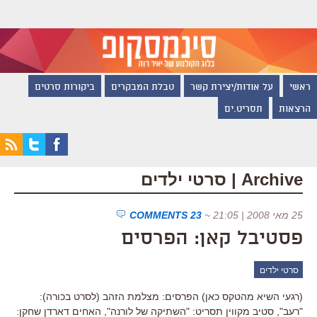
ראשי
על אודות/יצירת קשר
טבלת המבקרים
ביקורות סרטים
הרצאות
תסריט.ים
Archive | סרטי ילדים
25 מאי 2008 | 21:05
~
23 COMMENTS
פסטיבל קאן: הפרסים
סרטי ילדים
(רגעי השיא מהטקס כאן) הפרסים: מצלמת הזהב (לסרט בכורה):
"רעב", סטיב מקווין תסריט: "השתיקה של לורנה", האחים דארדן שחקן: