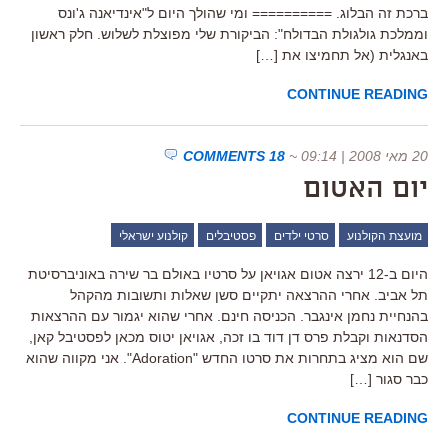
ברכת זה הבלוג. ========== ומי שהולך היום ל"אינדיאנה ג'ונס
וממלכת גולגולת הבדולח": הביקורת שלי מפוצלת לשלוש. חלק ראשון
באנגלית (אל תחמיצו את […]
CONTINUE READING
20 מאי 2008 | 09:14
~
18 COMMENTS
יום האטום
מועצת הקולנוע
סרטי ילדים
פסטיבלים
קולנוע ישראלי
היום ב-12 ירצה אטום אגויאן על סרטיו באולם בר שירה באוניברסיטת
תל אביב. אחרי ההרצאה יתקיים סשן שאלות ותשובות מהקהל
בהנחיית נחמן אינגבר. הכניסה חינם. אחרי שהוא יגמור עם ההרצאות
הסדנאות וקבלת פרס דן דוד בו זכה, אגויאן יטוס מכאן לפסטיבל קאן,
שם הוא מציג בתחרות את סרטו החדש "Adoration". אני מקווה שהוא
כבר סגור […]
CONTINUE READING