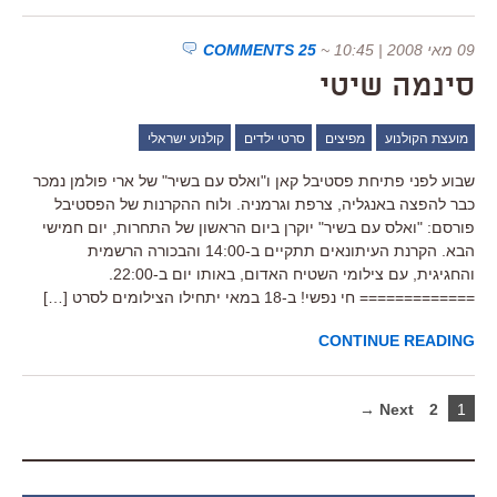
09 מאי 2008 | 10:45
~
25 COMMENTS
סינמה שיטי
מועצת הקולנוע
מפיצים
סרטי ילדים
קולנוע ישראלי
שבוע לפני פתיחת פסטיבל קאן ו"ואלס עם בשיר" של ארי פולמן נמכר
כבר להפצה באנגליה, צרפת וגרמניה. ולוח ההקרנות של הפסטיבל
פורסם: "ואלס עם בשיר" יוקרן ביום הראשון של התחרות, יום חמישי
הבא. הקרנת העיתונאים תתקיים ב-14:00 והבכורה הרשמית
והחגיגית, עם צילומי השטיח האדום, באותו יום ב-22:00.
============= חי נפשי! ב-18 במאי יתחילו הצילומים לסרט […]
CONTINUE READING
Next →
2
1