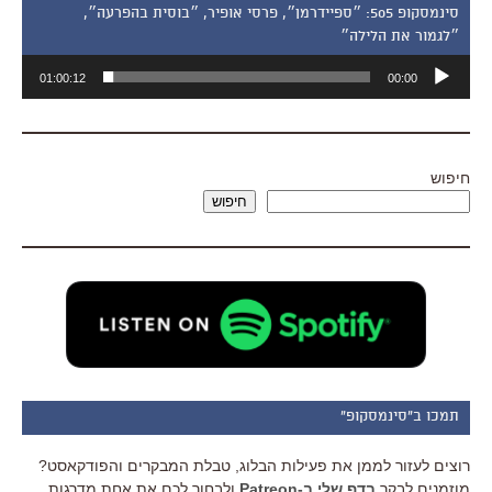
סינמסקופ 505: ״ספיידרמן״, פרסי אופיר, ״בוסית בהפרעה״,
״לגמור את הלילה״
נגן
01:00:12
00:00
אודיו
חיפוש
חיפוש
תמכו ב"סינמסקופ"
רוצים לעזור לממן את פעילות הבלוג, טבלת המבקרים והפודקאסט?
מוזמנים לבקר
בדף שלי ב-Patreon
ולבחור לכם את אחת מדרגות