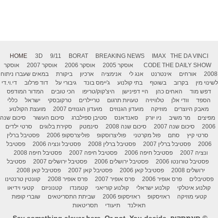
HOME
3D
9/11
BORAT
BREAKING NEWS
IMAX
THE DA VINCI
THE DAILY SHOW
CODE
אוסקר 2005
אוסקר 2006
אוסקר 2007
אוסקר
2008
אורחים
אינטרנט
אנג לי
אנימציה
ארכיון
ביקורת
במאים שעברו ניתוח
לשינוי מין
בקרוב
בשוטף
בתי קולנוע
ג'יימס בונד
גיבורי על
דוד פרלוב
די.וי.די
דפש מוד
האחים כהן
היי דפינישן
היצ'קוק/טריפו
הכי טובים
המדור המודפס
הספד
וודי אלן
טלוויזיה
טעויות תרגום
טריילרים
טרקובסקי
ישראל
כללי
מאבק היוצרים
מוזיקה
מועדון הגנוזים
מועדון הגנוזים 2007
מועצת הקולנוע
מפיצים
מר משיב
ניו יורק
סאנדאנס
סטיבן ספילברג
סיכום העשור
סיכום שנה
2006
סיכום שנה 2007
סיכום שנה 2008
סינמטק
סקירת בלוגים
סרטי ילדים
סרטי קיץ
סתם
פול מקרטני
פוליצרוסקופ
פוליצרסקופ 2006
פסטיבל ברלין
2006
פסטיבל ברלין 2007
פסטיבל ברלין 2008
פסטיבל ונציה 2006
פסטיבל
ונציה 2007
פסטיבל חיפה 2006
פסטיבל חיפה 2007
פסטיבל חיפה 2008
פסטיבל טורונטו 2006
פסטיבל ירושלים 2006
פסטיבל ירושלים 2007
פסטיבל
ירושלים 2008
פסטיבל קאן 2006
פסטיבל קאן 2007
פסטיבל קאן 2008
פסטיבלים
פרס אופיר 2006
פרס אופיר 2007
פרס אופיר 2008
קוונטין טרנטינו
קולנוע איטלקי
קולנוע ישראלי
קולנוע קוריאני
קטמנדו
קטנוניזם
קטעי וידיאו
קטעי מוזיקה
ראזיסקופ
ראזיסקופ 2006
שביתת התסריטאים
שוברי קופות
תאילנד
תיעודי
תסריטאות