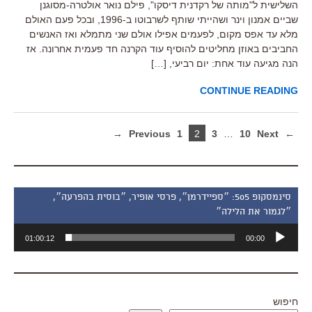
השלישית ל"מותה של רקדנית דיסקו", פילם נואר אולטרה-מסוגנן
שביים אמנון וינר ושהייתי שותף לשרבוטו ב-1996, ובכל פעם האולם
מלא עד אפס מקום, לפעמים אפילו אולם שני מתמלא ואז האנשים
החביבים באוזן מחליטים להוסיף עוד הקרנה חד פעמית אחרונה. אז
הנה מגיעה עוד אחת: יום רביעי, […]
CONTINUE READING
1
2
3
…
10
Next →
← Previous
סינמסקופ 505: ״ספיידרמן״, פרסי אופיר, ״בוסית בהפרעה״,
״לגמור את הלילה״
נגן
01:00:12
00:00
אודיו
חיפוש