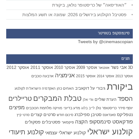
״האודיסאה״ של כריסטופר נולאן, ביקורת
פסטיבל הקולנוע בירושלים 2026: שמונה או תשע המלצות
סינמסקופ בטוויטר
Tweets by @cinemascopian
תגים
אבי נשר
אוסקר 2011
אוסקר 2012
אוסקר 2009
אוסקר 2010
3D
אווטאר
אנימציה
אוסקר 2015
ארבעה כוכבים
אוסקר 2013
אוסקר 2014
ביקורת
גיבורי על
דוקאביב
האחים כהן
האקדמיה הישראלית לקולנוע
טבלת המבקרים
טריילרים
הספד
הערת שוליים
וודי אלן
מפיצים
יוסף סידר
כריסטופר נולן
מדע בדיוני
מלחמת הכוכבים
לייב בלוג
מוזיקה
סטיבן ספילברג
סרטים קצרים
נטפליקס
סאנדאנס
סיכום חודש
סרטי קיץ
פודקאסט סינמסקופ הקצה
פסטיבלים
פסקולים
פיקסאר
קולנוע ישראלי
קולנוע תיעודי
קולנוע ישראלי עצמאי