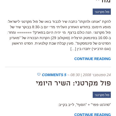
מוריי
פול מקרטני
להקת "אנחנו ולהקתו" כתבה שיר לכבוד בואו של פול מקרטני לישראל:
מופע חימום: בחודש האחרון העליתי מדי יום ב-8:30 בבוקר שיר של
פול מקרטני. הנה כולם ברצף. מי יהיה היום בפארק? ======= ומחר:
ב-16:00 בסינמטק הרצליה (סוקולוב 29) הקרנת הבכורה של "מועדון
הסרטים של סינמסקופ". מעין קבלת שבת קולנועית. הסרט הראשון
(וגם הרביעי) יחברו בין […]
CONTINUE READING
24 ספטמבר 2008 | 08:30
~
5 COMMENTS
פול מקרטני: השיר היומי
פול מקרטני
"סרג'נט פפר" + "הסוף", לייב בקייב:
CONTINUE READING