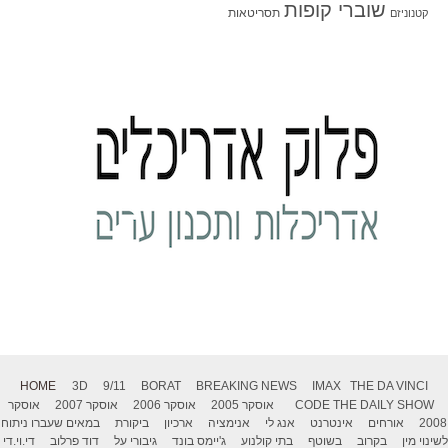
שוברי קופות
תסריטאות
קטנוניזם
HOME
3D
9/11
BORAT
BREAKING NEWS
IMAX
THE DA VINCI
THE DAILY SHOW
CODE
אוסקר 2005
אוסקר 2006
אוסקר 2007
אוסקר
2008
אורחים
אינטרנט
אנג לי
אנימציה
ארכיון
ביקורת
במאים שעברו ניתוח
לשינוי מין
בקרוב
בשוטף
בתי קולנוע
ג'יימס בונד
גיבורי על
דוד פרלוב
די.וי.די