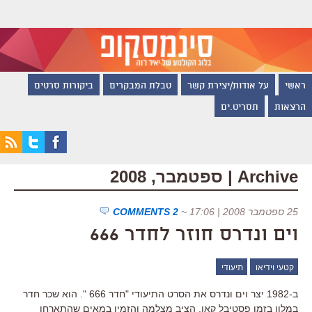
ראשי
על אודות/יצירת קשר
טבלת המבקרים
ביקורות סרטים
הרצאות
תסריט.ים
Archive | ספטמבר, 2008
25 ספטמבר 2008 | 17:06
~
2 COMMENTS
וים ונדרס חוזר לחדר 666
קטעי וידיאו
תיעודי
ב-1982 יצר וים ונדרס את הסרט התיעודי "חדר 666 ". הוא שכר חדר
במלון בזמן פסטיבל קאן, הציב מצלמה והזמין במאים שהתארחו