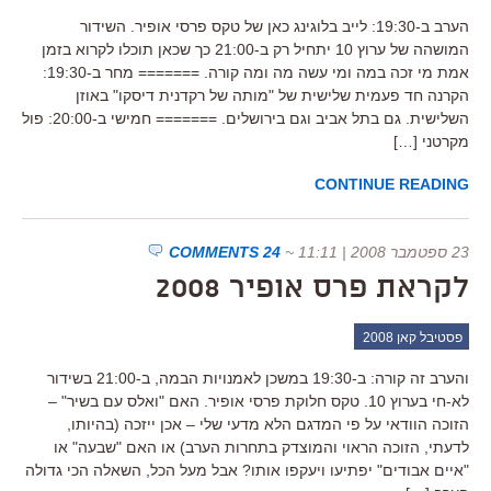
הערב ב-19:30: לייב בלוגינג כאן של טקס פרסי אופיר. השידור
המושהה של ערוץ 10 יתחיל רק ב-21:00 כך שכאן תוכלו לקרוא בזמן
אמת מי זכה במה ומי עשה מה ומה קורה. ======= מחר ב-19:30:
הקרנה חד פעמית שלישית של "מותה של רקדנית דיסקו" באוזן
השלישית. גם בתל אביב וגם בירושלים. ======= חמישי ב-20:00: פול
מקרטני […]
CONTINUE READING
23 ספטמבר 2008 | 11:11
~
24 COMMENTS
לקראת פרס אופיר 2008
פסטיבל קאן 2008
והערב זה קורה: ב-19:30 במשכן לאמנויות הבמה, ב-21:00 בשידור
לא-חי בערוץ 10. טקס חלוקת פרסי אופיר. האם "ואלס עם בשיר" –
הזוכה הוודאי על פי המדגם הלא מדעי שלי – אכן ייזכה (בהיותו,
לדעתי, הזוכה הראוי והמוצדק בתחרות הערב) או האם "שבעה" או
"איים אבודים" יפתיעו ויעקפו אותו? אבל מעל הכל, השאלה הכי גדולה