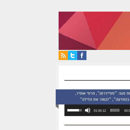
סינמסקופ 505: ״ספיידרמן״, פרסי אופיר,
בהפרעה״, ״לגמור את הלילה״
השתמש
01:00:12
00:
במקש
למעלה/למטה
כדי