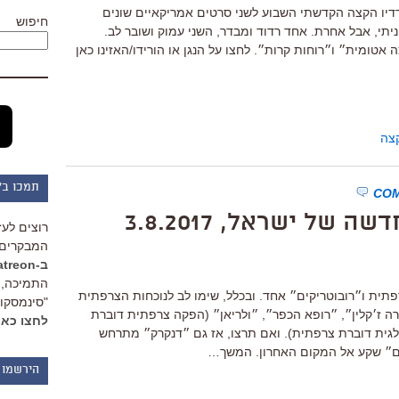
דיו הקצה הקדשתי השבוע לשני סרטים אמריקאיים שונים
חיפוש
ניתי, אבל אחרת. אחד רדוד ומבדר, השני עמוק ושובר לב.
אטומית״ ו״רוחות קרות״. לחצו על הנגן או הורידו/האזינו כאן
צה
תמכו ב"
ל ישראל, 3.8.2017
רוצים לעז
המבקרים 
ב-Patreon
התמיכה, 
רפתית ו״רובוטריקים״ אחד. ובכלל, שימו לב לנוכחות הצרפתית
"סינמסקופ
ה ז׳קלין״, ״רופא הכפר״, ״ולריאן״ (הפקה צרפתית דוברת
לחצו כאן
לגית דוברת צרפתית). ואם תרצו, אז גם ״דנקרק״ מתרחש
קים״ שקע אל המקום האחרון. המשך…
הירשמו 