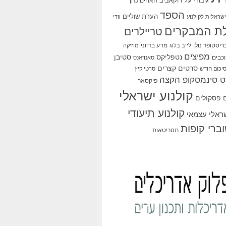
גיבורי על
דוקאביב
האחים כהן
הספד
הערת שוליים
שראלית לקולנוע
וודי
ת המבקרים
טריילרים
ריסטופר נולן
מדע בדיוני
לייב בלוג
מוזיקה
מפיצים
סטיבן
נטפליקס
כבים
סאנדאנס
סרטים קצרים
יכום חודש
סרטי קיץ
 סינמסקופ הקצה
פיקסאר
קולנוע ישראלי
פסקולים
קולנוע תיעודי
שראלי עצמאי
ברי קופות
תסריטאות