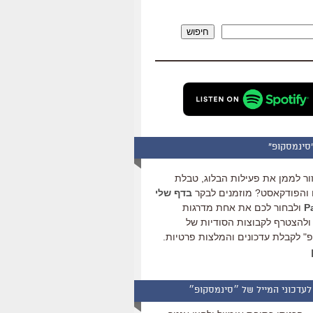
להגביר
או
חיפוש
להנמיך
עוצמת
שמע.
סינמסקופ"
ור לממן את פעילות הבלוג, טבלת
והפודקאסט? מוזמנים לבקר
בדף שלי
ולבחור לכם את אחת מדרגות
ולהצטרף לקבוצות הסודיות של
" לקבלת עדכונים והמלצות פרטיות.
לעדכוני המייל של ״סינמסקופ״