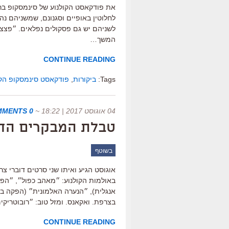
את פודקאסט הקולנוע של סינמסקופ בר
לחלוטין באופיים וסגנונם, שמשניהם נה
לשניהם יש גם פסקולים נפלאים. ״פצצה 
המשך…
CONTINUE READING
Tags:
ביקורות
,
פודקאסט סינמסקופ הק
04 אוגוסט 2017 | 18:22
~
0 COMMENTS
טבלת המבקרים החדשה ש
בשוטף
אוגוסט הגיע ואיתו שני סרטים דוברי צ
באולמות הקולנוע: ״מאהב כפול״, ״הפר
אנגלית), ״הנערה האלמונית״ (הפקה ב
בצרפת. ואקאנס. ומזל טוב: ״רובוטרי
CONTINUE READING