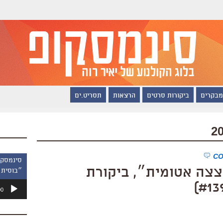
מבקרים
ביקורות סרטים
הרצאות
תסריט.ים
צצה אטומית״, ביקורת
״בוסית 
נגן
00
אודיו