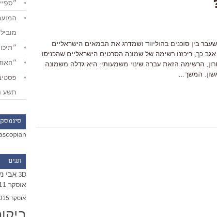
״ספייד
מוביל
שעבר בין סוכנים בהוליווד ושמדרג את הבמאים הישראליים
״תיכון
ב כך, ריכזנו רשימה של שמונה הסרטים הישראליים שהכניסו
״האודי
רון, הרשימה הזאת עברה שינוי משמעותי: היא גדלה משמונה
תשע ה
סינמסקו
ascopian
תגים
אבי נ
3D
אוסקר 2011
אוסקר 2015
ביקו