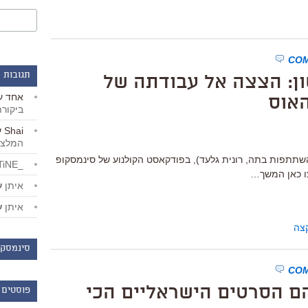
תגובות 
שון: הצצה אל עבודתה של
אחד
ע
אוס
ביקור
Shai
ע
המלצו
השתתפות בתה, רונית גלעד), בפודקאסט הקולנוע של סינמסקופ
_LiBERTiNE_
צו כאן המשך…
איתן
ע
איתן
ע
צה
סינמסקו
ם הסרטים הישראליים הכי
פוסטים 