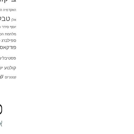
האקדמיה הי
טבל
אלן
יוסף סידר
כ
מלחמת הכו
ספילברג
ס
פודקאסט
פסטיבלים
קולנוע י
שו
קטנוניזם