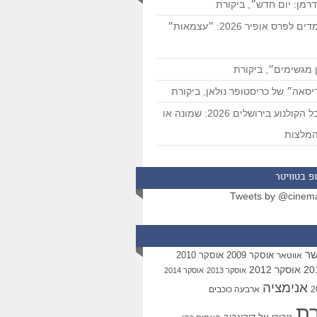
רמן: יום חדש״, ביקורת
המועמדים לפרס אופיר 2026: ״עצמאות״
 מגשימים״, ביקורת
סאה״ של כריסטופר נולאן, ביקורת
פסטיבל הקולנוע בירושלים 2026: שמונה או
מלצות
פ בטוויטר
Tweets by @cinem
שר
אוסקר 2009
אוסקר 2010
אווטאר
אוסקר 2012
אוסקר 2013
אוסקר 2014
אנימציה
ארבעה כוכבים
רת