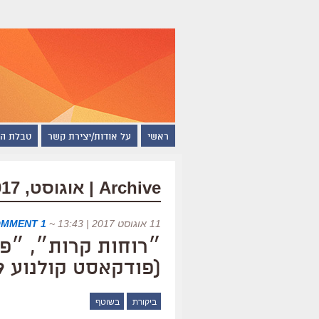
ראשי
על אודות/יצירת קשר
טבלת ה
Archive | אוגוסט, 2017
11 אוגוסט 2017 | 13:43
~
1 COMMENT
״רוחות קרות״, ״פ
(פודקאסט קולנוע #139)
ביקורת
בשוטף