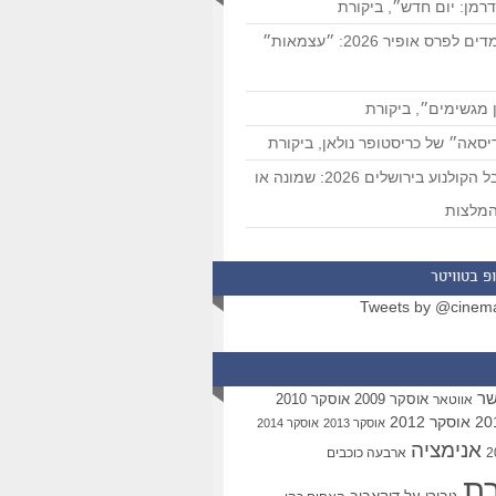
רמן: יום חדש״, ביקורת
המועמדים לפרס אופיר 2026: ״עצמאות״
 מגשימים״, ביקורת
סאה״ של כריסטופר נולאן, ביקורת
פסטיבל הקולנוע בירושלים 2026: שמונה או
מלצות
פ בטוויטר
Tweets by @cinem
שר
אוסקר 2009
אוסקר 2010
אווטאר
אוסקר 2012
אוסקר 2013
אוסקר 2014
אנימציה
ארבעה כוכבים
רת