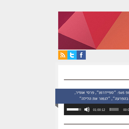
סינמסקופ 505: ״ספיידרמן״, פרסי אופיר,
בהפרעה״, ״לגמור את הלילה״
השתמש
01:00:12
00:
במקש
למעלה/למטה
כדי