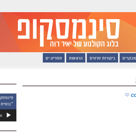
מבקרים
ביקורות סרטים
הרצאות
תסריט.ים
״בוסית 
נגן
00
אודיו