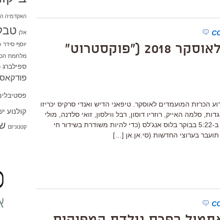
האקדמיה הי
טבל
אלן
יוסף סידר
כ
רשימת המועמדים לאוסקר 2018 ("פוקסטרוט"
מלחמת הכו
ספילברג
ס
פודקאסט
פסטיבלים
ל אירוע הכרזת המועמדים לאוסקר. טיפאני הדיש ואנדי סרקיס יכריזו
קולנוע י
, סלמה האייק, רוזריו דוסון, רבל ווילסון, זואי סלדנה, מולי
שו
שנון ועוד. מסיבת העיתונאים, שתתחיל ב-5:22 בבוקר בלוס אנג'לס (כדי להיות משודרת בשידור חי
קטנוניזם