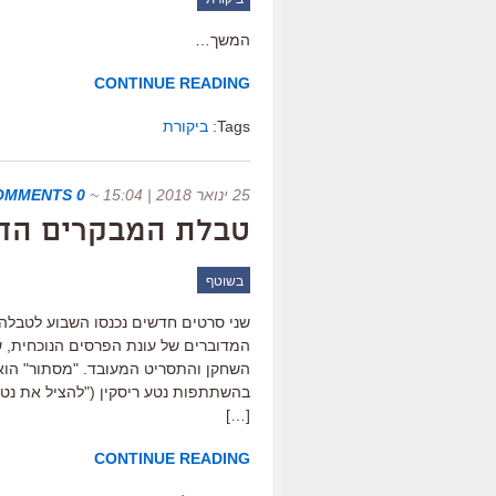
המשך…
CONTINUE READING
Tags:
ביקורת
25 ינואר 2018 | 15:04
~
0 COMMENTS
טבלת המבקרים החדשה ש
בשוטף
שני סרטים חדשים נכנסו השבוע לטבלה 
המדוברים של עונת הפרסים הנוכחית, ש
השחקן והתסריט המעובד. "מסתור" הוא 
בהשתתפות נטע ריסקין ("להציל את נטע",
[…]
CONTINUE READING