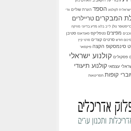
גיבורי על
דוקאביב
האחים כהן
הספד
הערת שוליים
שראלית לקולנוע
וודי
ת המבקרים
טריילרים
ריסטופר נולן
מדע בדיוני
לייב בלוג
מוזיקה
מפיצים
סטיבן
נטפליקס
כבים
סאנדאנס
סרטים קצרים
יכום חודש
סרטי קיץ
 סינמסקופ הקצה
פיקסאר
קולנוע ישראלי
פסקולים
קולנוע תיעודי
שראלי עצמאי
ברי קופות
תסריטאות