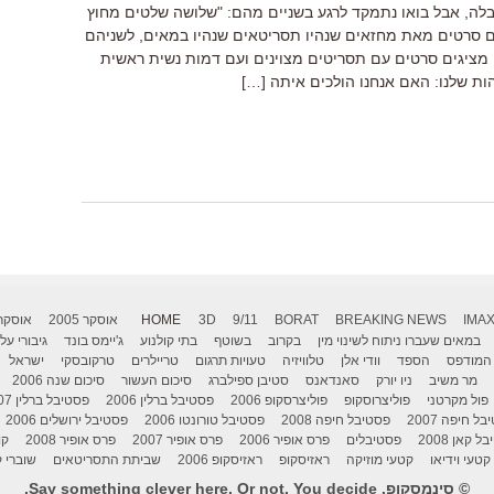
לה, אבל בואו נתמקד לרגע בשניים מהם: "שלושה שלטים מחוץ
יהם סרטים מאת מחזאים שנהיו תסריטאים שנהיו במאים, לשניהם
 מציגים סרטים עם תסריטים מצוינים ועם דמות נשית ראשית
ת שלנו: האם אנחנו הולכים איתה […]
IMA
BREAKING NEWS
BORAT
9/11
3D
HOME
אוסקר 2005
אוסקר 006
במאים שעברו ניתוח לשינוי מין
בקרוב
בשוטף
בתי קולנוע
ג'יימס בונד
גיבורי על
המודפס
הספד
וודי אלן
טלוויזיה
טעויות תרגום
טריילרים
טרקובסקי
ישראל
מר משיב
ניו יורק
סאנדאנס
סטיבן ספילברג
סיכום העשור
סיכום שנה 2006
פול מקרטני
פוליצרוסקופ
פוליצרסקופ 2006
פסטיבל ברלין 2006
פסטיבל ברלין 2007
ל חיפה 2007
פסטיבל חיפה 2008
פסטיבל טורונטו 2006
פסטיבל ירושלים 2006
 קאן 2008
פסטיבלים
פרס אופיר 2006
פרס אופיר 2007
פרס אופיר 2008
קו
קטעי וידיאו
קטעי מוזיקה
ראזיסקופ
ראזיסקופ 2006
שביתת התסריטאים
שוברי ק
© סינמסקופ. Say something clever here. Or not. You decide.