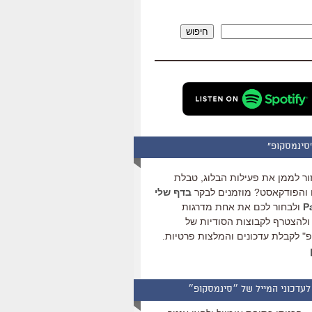
להגביר
או
חיפוש
להנמיך
עוצמת
שמע.
סינמסקופ"
ור לממן את פעילות הבלוג, טבלת
והפודקאסט? מוזמנים לבקר
בדף שלי
ולבחור לכם את אחת מדרגות
ולהצטרף לקבוצות הסודיות של
" לקבלת עדכונים והמלצות פרטיות.
לעדכוני המייל של ״סינמסקופ״