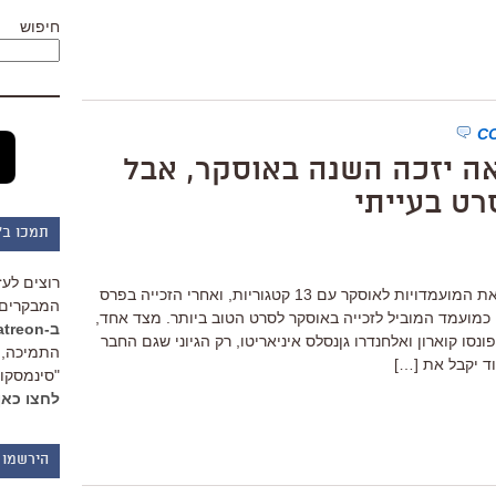
חיפוש
ראה יזכה השנה באוסקר, אבל
רט בעייתי
תמכו ב"
רוצים לעז
"צורת המים" של גיירמו דל טורו מוביל את המועמדויות לאוסקר עם 13 קטגוריות, ואחרי הזכייה בפרס
המבקרים 
 כמועמד המוביל לזכייה באוסקר לסרט הטוב ביותר. מצד אחד,
ב-Patreon
נסו קוארון ואלחנדרו גןנסלס איניאריטו, רק הגיוני שגם החבר
התמיכה, 
ד יקבל את […]
"סינמסקופ
לחצו כאן
הירשמו 