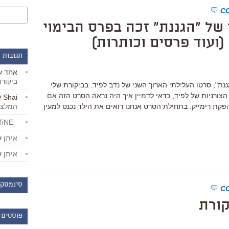
של "הגננת" זכה בפרס הבימוי
ועוד פרסים וכותרות)
תגובות 
אחד
ע
ביקור
נת", סרטו העלילתי הארוך השני של נדב לפיד. בביקורת שלי
 הצורניות של לפיד, כדאי לדמיין איך היה נראה הסרט הזה אם
Shai
ע
המלצו
הפקת רימייק. בתחילת הסרט אנחנו רואים את הילד נכנס למעין
_LiBERTiNE_
איתן
ע
איתן
ע
סינמסקו
קורת
פוסטים 