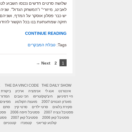
שלושה סרטים חדשים נכנסו השבוע לטב
לאבינג, מיזורי" ו"המשחק הגדול". שנ
יש כבר פסלון אוסקר על המדף, ושניהם
חזקה שמתעתעת בנו בכל הקשור להזדהו
CONTINUE READING
Tags:
טבלת המבקרים
Next →
2
1
X
THE DA VINCI CODE
THE DAILY SHOW
אינטרנט
אנג לי
אנימציה
ארכיון
ביקורת
היי דפינישן
היצ'קוק/טריפו
הכי טובים
המדור 
מועדון הגנוזים 2007
מועצת הקולנוע
מפיצים
סקירת בלוגים
סרטי ילדים
סרטי קיץ
סתם
פסטיבל ונציה 2007
פסטיבל חיפה 2006
פסטיב
פסטיבל קאן 2006
פסטיבל קאן 2007
פסטיבל
קולנוע קוריאני
קטמנדו
קטנוניזם