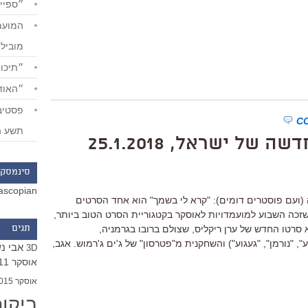
״ספייד
מוביל
״תיכון
״האודי
תשע ה
ל ישראל, 25.1.2018
סינמסקו
ascopian
(ועם פוסטרים דומים): "קרא לי בשמך" הוא אחד הסרטים
זכה השבוע למועמדויות לאוסקר בקטגוריית הסרט הטוב ביותר,
סרטו החדש של ערן ריקליס, שצולם ברובו בגרמניה,
תגים
 "נורמן", "געגוע") והשחקנית מ"פטרסון" של ג'ים ג'רמוש. אגב,
אבי נ
3D
אוסקר 2011
אוסקר 2015
ביקו