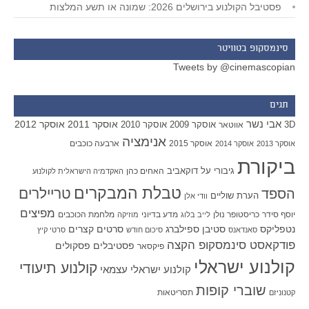
פסטיבל הקולנוע בירושלים 2026: שמונה או תשע המלצות
סינמסקופ בטוויטר
Tweets by @cinemascopian
תגים
אבי נשר
אוסקר 2011
אוסקר 2012
אוסקר 2009
אוסקר 2010
3D
אווטאר
אנימציה
אוסקר 2015
ארבעה כוכבים
אוסקר 2013
אוסקר 2014
ביקורת
גיבורי על
דוקאביב
האחים כהן
האקדמיה הישראלית לקולנוע
טבלת המבקרים
טריילרים
הספד
הערת שוליים
וודי אלן
מפיצים
יוסף סידר
כריסטופר נולן
מדע בדיוני
מלחמת הכוכבים
לייב בלוג
מוזיקה
סטיבן ספילברג
סרטים קצרים
נטפליקס
סאנדאנס
סיכום חודש
סרטי קיץ
פודקאסט סינמסקופ הקצה
פסטיבלים
פסקולים
פיקסאר
קולנוע ישראלי
קולנוע תיעודי
קולנוע ישראלי עצמאי
שוברי קופות
תסריטאות
קטנוניזם