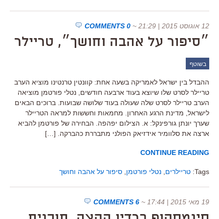
12 אוגוסט 2015 | 21:29
~
0 COMMENTS
״סיפור על אהבה וחושך״, טריילר
בשוטף
ההבדל בין ישראל לאמריקה בשעה אחת: קוונטין טרנטינו מוציא הערב
טריילר לסרט שלו שיוצא בעוד ארבעה חודשים, נטלי פורטמן מוציאה
הערב טריילר לסרט שלה שעולה בעוד שלושה שבועות. ברוכים הבאים
לישראל, מדינת הרגע האחרון. מחמאות וחששות למראה הטריילר
שערך יונתן גורפינקל: א. הצילום יפהפה. הבחירה של פורטמן להביא
ארצה את סלוומיר אידזיאק הפולני מתבררת כהברקה. […]
CONTINUE READING
Tags:
טריילרים
,
נטלי פורטמן
,
סיפור על אהבה וחושך
19 מאי 2015 | 17:44
~
6 COMMENTS
סינמסקופ ברדיו הקצה, תוכנית