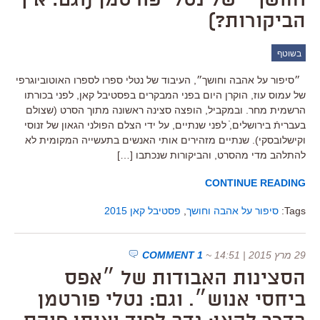
וחושך״ של נטלי פורטמן (וגם: איך
הביקורות?)
בשוטף
״סיפור על אהבה וחושך״, העיבוד של נטלי ספרו לספרו האוטוביוגרפי
של עמוס עוז, הוקרן היום בפני המבקרים בפסטיבל קאן, לפני בכורתו
הרשמית מחר. ובמקביל, הופצה סצינה ראשונה מתוך הסרט (שצולם
בעבריתֿ בירושלים,ֿ לפני שנתיים, על ידי הצלם הפולני הגאון של זנוסי
וקישלובסקי). שנתיים מזהירים אותי האנשים בתעשייה המקומית לא
להתלהב מדי מהסרט, והביקורות שנכתבו […]
CONTINUE READING
Tags:
סיפור על אהבה וחושך
,
פסטיבל קאן 2015
29 מרץ 2015 | 14:51
~
1 COMMENT
הסצינות האבודות של ״אפס
ביחסי אנוש״. וגם: נטלי פורטמן