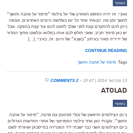
בשוטף
אוקיי, זה יהיה הפוסט האחרון שלי על צילומי ״סיפור על אהבה וחושך״
למשך זמן-מה. הבאתי אחד כל יום בשלושה הימים האחרונים, ועכשיו
ניתן להם להתקדם קצת לפני שנלך לחטט להם עוד קצת בהפקה. אבל
יש כאן סיפור חביב, שאני תולש לכם אותו במלואו וכלשונו מתוך המדור
של ידידיה מאיר בעיתון ״בשבע״ של היום. זה, בעיניי, […]
CONTINUE READING
Tags:
סיפור על אהבה וחושך
13 פברואר 2014 | 20:47
~
2 COMMENTS
ATOLAD
בשוטף
ביום הצילומים הראשון של נטלי פורטמן עם סרטה, ״סיפור על אהבה
וחושך״, עקבתי כאן אחר צילומי הפפראצי של אתרי החדשות הגדולים.
ביום הצילומים השני כבר ישבתי ליד המכרזיה בפייסבוק ושיגרתי לשם