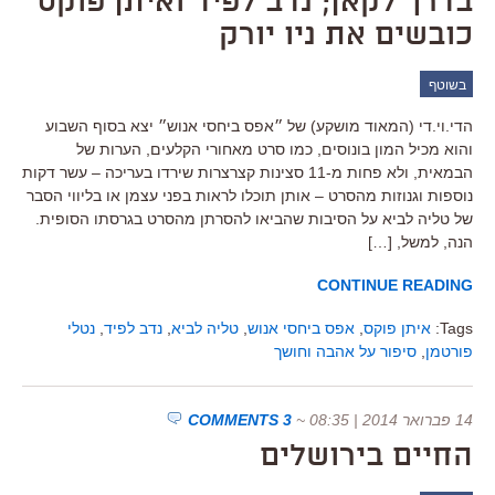
בדרך לקאן; נדב לפיד ואיתן פוקס
כובשים את ניו יורק
בשוטף
הדי.וי.די (המאוד מושקע) של ״אפס ביחסי אנוש״ יצא בסוף השבוע
והוא מכיל המון בונוסים, כמו סרט מאחורי הקלעים, הערות של
הבמאית, ולא פחות מ-11 סצינות קצרצרות שירדו בעריכה – עשר דקות
נוספות וגנוזות מהסרט – אותן תוכלו לראות בפני עצמן או בליווי הסבר
של טליה לביא על הסיבות שהביאו להסרתן מהסרט בגרסתו הסופית.
הנה, למשל, […]
CONTINUE READING
Tags:
איתן פוקס
,
אפס ביחסי אנוש
,
טליה לביא
,
נדב לפיד
,
נטלי
פורטמן
,
סיפור על אהבה וחושך
14 פברואר 2014 | 08:35
~
3 COMMENTS
החיים בירושלים