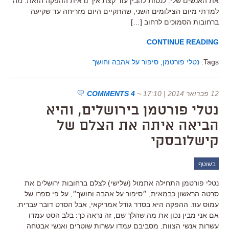
את האנשים שלי. לנסות להבין עוד קצת איך נראית ההפקה הזאת. מה
למדתי מיום הצילומים השני, שהתקיים היום מזריחה עד שקיעה
ברחובות הסמוכים לרחוב […]
CONTINUE READING
Tags:
נטלי פורטמן
,
סיפור על אהבה וחושך
12 פברואר 2014 | 17:10
~
4 COMMENTS
נטלי פורטמן בירושלים, והיא
הביאה איתה את הצלם של
קישלובסקי
בשוטף
נטלי פורטמן התחילה אתמול (שלישי) לצלם ברחובות ירושלים את
סרטה הראשון כבמאית, ״סיפור על אהבה וחושך״, על פי ספרו של
עמוס עוז. ההפקה היא בסדר גודל אמריקאי, אבל הסרט דובר עברית.
אם אני מבין נכון את מה שהלך שם, זה נראה כך: בלב הסט עמדו
עשרות אנשי הצוות. מסביבם עמדו עשרות שוטרים ואנשי אבטחה