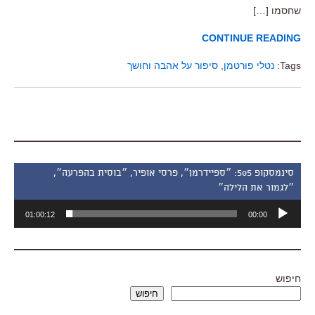
שחסמו […]
CONTINUE READING
Tags:
נטלי פורטמן
,
סיפור על אהבה וחושך
סינמסקופ 505: ״ספיידרמן״, פרסי אופיר, ״בוסית בהפרעה״,
״לגמור את הלילה״
נגן
01:00:12
00:00
אודיו
חיפוש
חיפוש