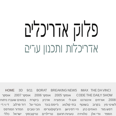
HOME
3D
9/11
BORAT
BREAKING NEWS
IMAX
THE DA VINCI
THE DAILY SHOW
CODE
אוסקר 2005
אוסקר 2006
אוסקר 2007
אוסקר
2008
אורחים
אינטרנט
אנג לי
אנימציה
ארכיון
ביקורת
במאים שעברו ניתוח
לשינוי מין
בקרוב
בשוטף
בתי קולנוע
ג'יימס בונד
גיבורי על
דוד פרלוב
די.וי.די
דפש מוד
האחים כהן
היי דפינישן
היצ'קוק/טריפו
הכי טובים
המדור המודפס
הספד
וודי אלן
טלוויזיה
טעויות תרגום
טריילרים
טרקובסקי
ישראל
כללי