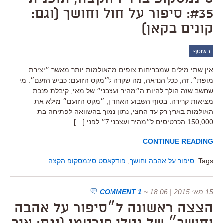
#35: סיפור על חול וחושך (וגם:
קונים בקאן)
בשוטף
אין שתי מילים שמבריחות צופים מהאולמות יותר מאשר ״יצירת
מופת״. זה, ככל הנראה, מה שקרה ל״מקס הזועם: כביש הזעם״. מי
שחשב שזה הולך להיות ה״מהיר ועצבני״ של מאי, קיבלת פנכת
מציאות קרירה. בסוף השבוע האחרון, ״מקס הזועם״ מילא את
האולמות בארץ רק עד החצי, נתון נמוך בהשוואה לפתיחה בת
150,000 הכרטיסים ל״מהיר ועצבני 7״ לפני […]
CONTINUE READING
Tags:
סיפור על אהבה וחושך
,
פודקאסט סינמסקופ הקצה
15 מאי 2015 | 18:06
~
1 COMMENT
הצצה ראשונה ל״סיפור על אהבה