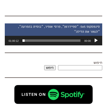
סינמסקופ 505: ״ספיידרמן״, פרסי אופיר, ״בוסית בהפרעה״,
״לגמור את הלילה״
נגן
01:00:12
00:00
אודיו
חיפוש
חיפוש