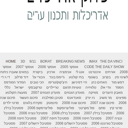
HOME
3D
9/11
BORAT
BREAKING NEWS
IMAX
THE DA VINCI
THE DAILY SHOW
CODE
אוסקר 2005
אוסקר 2006
אוסקר 2007
אוסקר
2008
אורחים
אינטרנט
אנג לי
אנימציה
ארכיון
ביקורת
במאים שעברו ניתוח
לשינוי מין
בקרוב
בשוטף
בתי קולנוע
ג'יימס בונד
גיבורי על
דוד פרלוב
די.וי.די
דפש מוד
האחים כהן
היי דפינישן
היצ'קוק/טריפו
הכי טובים
המדור המודפס
הספד
וודי אלן
טלוויזיה
טעויות תרגום
טריילרים
טרקובסקי
ישראל
כללי
מאבק היוצרים
מוזיקה
מועדון הגנוזים
מועדון הגנוזים 2007
מועצת הקולנוע
מפיצים
מר משיב
ניו יורק
סאנדאנס
סטיבן ספילברג
סיכום העשור
סיכום שנה
2006
סיכום שנה 2007
סיכום שנה 2008
סינמטק
סקירת בלוגים
סרטי ילדים
סרטי קיץ
סתם
פול מקרטני
פוליצרוסקופ
פוליצרסקופ 2006
פסטיבל ברלין
2006
פסטיבל ברלין 2007
פסטיבל ברלין 2008
פסטיבל ונציה 2006
פסטיבל
ונציה 2007
פסטיבל חיפה 2006
פסטיבל חיפה 2007
פסטיבל חיפה 2008
פסטיבל טורונטו 2006
פסטיבל ירושלים 2006
פסטיבל ירושלים 2007
פסטיבל