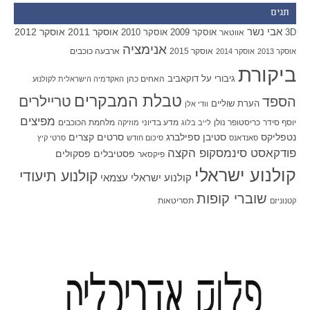
תגים
אבי נשר
אוסקר 2011
אוסקר 2012
אוסקר 2009
אוסקר 2010
3D
אווטאר
אנימציה
אוסקר 2015
ארבעה כוכבים
אוסקר 2013
אוסקר 2014
ביקורת
גיבורי על
דוקאביב
האחים כהן
האקדמיה הישראלית לקולנוע
טבלת המבקרים
טריילרים
הספד
הערת שוליים
וודי אלן
מפיצים
יוסף סידר
כריסטופר נולן
מדע בדיוני
מלחמת הכוכבים
לייב בלוג
מוזיקה
סטיבן ספילברג
סרטים קצרים
נטפליקס
סאנדאנס
סיכום חודש
סרטי קיץ
פודקאסט סינמסקופ הקצה
פסטיבלים
פסקולים
פיקסאר
קולנוע ישראלי
קולנוע תיעודי
קולנוע ישראלי עצמאי
שוברי קופות
תסריטאות
קטנוניזם