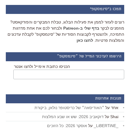
תמכו ב"סינמסקופ"
רוצים לעזור לממן את פעילות הבלוג, טבלת המבקרים והפודקאסט?
מוזמנים לבקר
בדף שלי ב-Patreon
ולבחור לכם את אחת מדרגות
התמיכה, ולהצטרף לקבוצות הסודיות של "סינמסקופ" לקבלת עדכונים
והמלצות פרטיות.
לחצו כאן
הירשמו לעדכוני המייל של ״סינמסקופ״
הכניסו כתובת אימייל ולחצו אנטר
תגובות אחרונות
אחד
על
״האודיסאה״ של כריסטופר נולאן, ביקורת
Shai
על
דוקאביב 2026: שש או שבע המלצות
_LiBERTiNE_
על
אוסקר 2026: כל הזוכים