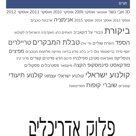
תגים
אבי נשר
אוסקר 2011
אוסקר 2012
אוסקר 2009
אוסקר 2010
3D
אווטאר
אנימציה
אוסקר 2015
ארבעה כוכבים
אוסקר 2013
אוסקר 2014
ביקורת
גיבורי על
דוקאביב
האחים כהן
האקדמיה הישראלית לקולנוע
טבלת המבקרים
טריילרים
הספד
הערת שוליים
וודי אלן
מפיצים
יוסף סידר
כריסטופר נולן
מדע בדיוני
מלחמת הכוכבים
לייב בלוג
מוזיקה
סטיבן ספילברג
סרטים קצרים
נטפליקס
סאנדאנס
סיכום חודש
סרטי קיץ
פודקאסט סינמסקופ הקצה
פסטיבלים
פסקולים
פיקסאר
קולנוע ישראלי
קולנוע תיעודי
קולנוע ישראלי עצמאי
שוברי קופות
תסריטאות
קטנוניזם