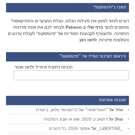
תמכו ב"סינמסקופ"
רוצים לעזור לממן את פעילות הבלוג, טבלת המבקרים והפודקאסט?
מוזמנים לבקר
בדף שלי ב-Patreon
ולבחור לכם את אחת מדרגות
התמיכה, ולהצטרף לקבוצות הסודיות של "סינמסקופ" לקבלת עדכונים
והמלצות פרטיות.
לחצו כאן
הירשמו לעדכוני המייל של ״סינמסקופ״
הכניסו כתובת אימייל ולחצו אנטר
תגובות אחרונות
אחד
על
״האודיסאה״ של כריסטופר נולאן, ביקורת
Shai
על
דוקאביב 2026: שש או שבע המלצות
_LiBERTiNE_
על
אוסקר 2026: כל הזוכים