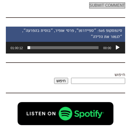
סינמסקופ 505: ״ספיידרמן״, פרסי אופיר, ״בוסית בהפרעה״,
״לגמור את הלילה״
נגן
01:00:12
00:00
אודיו
חיפוש
חיפוש