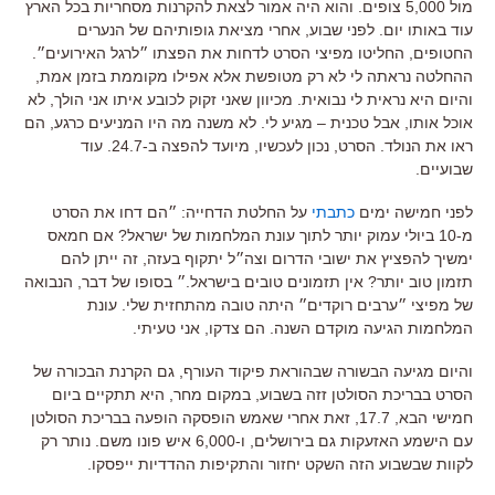
מול 5,000 צופים. והוא היה אמור לצאת להקרנות מסחריות בכל הארץ
עוד באותו יום. לפני שבוע, אחרי מציאת גופותיהם של הנערים
החטופים, החליטו מפיצי הסרט לדחות את הפצתו ״לרגל האירועים״.
ההחלטה נראתה לי לא רק מטופשת אלא אפילו מקוממת בזמן אמת,
והיום היא נראית לי נבואית. מכיוון שאני זקוק לכובע איתו אני הולך, לא
אוכל אותו, אבל טכנית – מגיע לי. לא משנה מה היו המניעים כרגע, הם
ראו את הנולד. הסרט, נכון לעכשיו, מיועד להפצה ב-24.7. עוד
שבועיים.
לפני חמישה ימים
כתבתי
על החלטת הדחייה: ״הם דחו את הסרט
מ-10 ביולי עמוק יותר לתוך עונת המלחמות של ישראל? אם חמאס
ימשיך להפציץ את ישובי הדרום וצה״ל יתקוף בעזה, זה ייתן להם
תזמון טוב יותר? אין תזמונים טובים בישראל.״ בסופו של דבר, הנבואה
של מפיצי ״ערבים רוקדים״ היתה טובה מהתחזית שלי. עונת
המלחמות הגיעה מוקדם השנה. הם צדקו, אני טעיתי.
והיום מגיעה הבשורה שבהוראת פיקוד העורף, גם הקרנת הבכורה של
הסרט בבריכת הסולטן זזה בשבוע, במקום מחר, היא תתקיים ביום
חמישי הבא, 17.7, זאת אחרי שאמש הופסקה הופעה בבריכת הסולטן
עם הישמע האזעקות גם בירושלים, ו-6,000 איש פונו משם. נותר רק
לקוות שבשבוע הזה השקט יחזור והתקיפות ההדדיות ייפסקו.