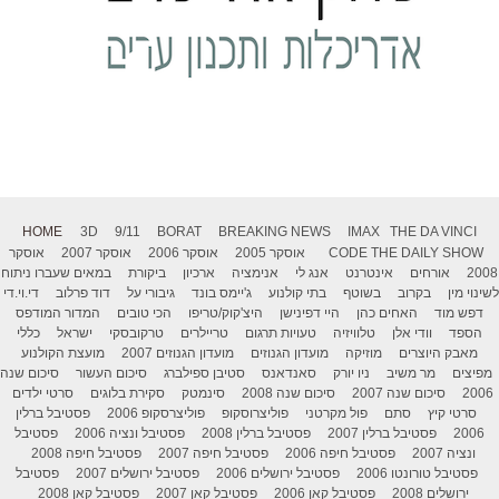
HOME
3D
9/11
BORAT
BREAKING NEWS
IMAX
THE DA VINCI
THE DAILY SHOW
CODE
אוסקר 2005
אוסקר 2006
אוסקר 2007
אוסקר
2008
אורחים
אינטרנט
אנג לי
אנימציה
ארכיון
ביקורת
במאים שעברו ניתוח
לשינוי מין
בקרוב
בשוטף
בתי קולנוע
ג'יימס בונד
גיבורי על
דוד פרלוב
די.וי.די
דפש מוד
האחים כהן
היי דפינישן
היצ'קוק/טריפו
הכי טובים
המדור המודפס
הספד
וודי אלן
טלוויזיה
טעויות תרגום
טריילרים
טרקובסקי
ישראל
כללי
מאבק היוצרים
מוזיקה
מועדון הגנוזים
מועדון הגנוזים 2007
מועצת הקולנוע
מפיצים
מר משיב
ניו יורק
סאנדאנס
סטיבן ספילברג
סיכום העשור
סיכום שנה
2006
סיכום שנה 2007
סיכום שנה 2008
סינמטק
סקירת בלוגים
סרטי ילדים
סרטי קיץ
סתם
פול מקרטני
פוליצרוסקופ
פוליצרסקופ 2006
פסטיבל ברלין
2006
פסטיבל ברלין 2007
פסטיבל ברלין 2008
פסטיבל ונציה 2006
פסטיבל
ונציה 2007
פסטיבל חיפה 2006
פסטיבל חיפה 2007
פסטיבל חיפה 2008
פסטיבל טורונטו 2006
פסטיבל ירושלים 2006
פסטיבל ירושלים 2007
פסטיבל
ירושלים 2008
פסטיבל קאן 2006
פסטיבל קאן 2007
פסטיבל קאן 2008