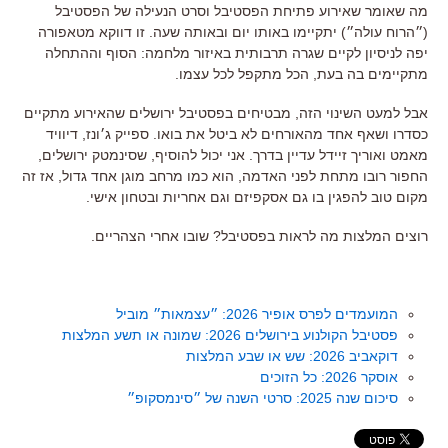
מה שאומר שאירוע פתיחת הפסטיבל וסרט הנעילה של הפסטיבל
(״הרוח עולה״) יתקיימו באותו יום ובאותה שעה. זו דווקא מטאפורה
יפה לניסיון לקיים שגרה תרבותית באיזור מלחמה: הסוף וההתחלה
מתקיימים בה בעת, הכל מתקפל לכל עצמו.
אבל למעט השינוי הזה, מבטיחים בפסטיבל ירושלים שהאירוע מתקיים
כסדרו ושאף אחד מהאורחים לא ביטל את בואו. ספייק ג׳ונז, דיוויד
מאמט ואוריך זיידל עדיין בדרך. אני יכול להוסיף, שסינמטק ירושלים,
החפור רובו מתחת לפני האדמה, הוא כמו מרחב מוגן אחד גדול, אז זה
מקום טוב להפגין בו גם אסקפיזם וגם אחריות ובטחון אישי.
רוצים המלצות מה לראות בפסטיבל? שובו אחרי הצהריים.
המועמדים לפרס אופיר 2026: ״עצמאות״ מוביל
פסטיבל הקולנוע בירושלים 2026: שמונה או תשע המלצות
דוקאביב 2026: שש או שבע המלצות
אוסקר 2026: כל הזוכים
סיכום שנה 2025: סרטי השנה של ״סינמסקופ״