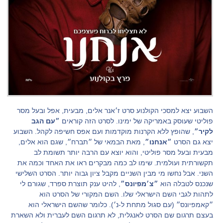
השבוע יצא למסכי הקולנוע סרט ז׳אנר אלים, מבעית, אפל ובעל מסר
פוליטי שעוסק באמריקה של ימינו. לסרט הזה קוראים
״עם הגב
לקיר״
, שהופץ ללא הקרנות מוקדמות ועם אפס חשיפה לקהל. השבוע
יצא גם הסרט
״אנחנו״
, מאת הבמאי של ״תברח״, שגם הוא אלים,
מבעית ובעל מסר פוליטי, והוא יוצא עם הרבה יותר תשומת לב
תקשורתית ועולמית. שימו לב כמה מבקרים ראו את האחד וכמה את
השני. אבל נחשו מי מבין השניים מקבל ציון גבוה יותר. הסרט השלישי
שנכנס לטבלה הוא
״צ׳מפיונס״
, להיט ענק תוצרת ספרד, שגורם לי
לתהות לגבי השם הישראלי שלו. השם המקורי של הסרט הוא
״קאמפיונס״ (עם סגול מתחת ל-נ׳). כלומר שהשם הישראלי הוא
בעצם תרגום שם הסרט לאנגלית, לא תרגום השם לעברית ולא השארת