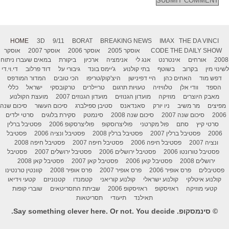
HOME
3D
9/11
BORAT
BREAKING NEWS
IMAX
THE DA VINCI
THE DAILY SHOW
CODE
אוסקר 2005
אוסקר 2006
אוסקר 2007
אוסקר
2008
אורחים
אינטרנט
אנג לי
אנימציה
ארכיון
ביקורת
במאים שעברו ניתוח
לשינוי מין
בקרוב
בשוטף
בתי קולנוע
ג'יימס בונד
גיבורי על
דוד פרלוב
די.וי.די
דפש מוד
האחים כהן
היי דפינישן
היצ'קוק/טריפו
הכי טובים
המדור המודפס
הספד
וודי אלן
טלוויזיה
טעויות תרגום
טריילרים
טרקובסקי
ישראל
כללי
מאבק היוצרים
מוזיקה
מועדון הגנוזים
מועדון הגנוזים 2007
מועצת הקולנוע
מפיצים
מר משיב
ניו יורק
סאנדאנס
סטיבן ספילברג
סיכום העשור
סיכום שנה
2006
סיכום שנה 2007
סיכום שנה 2008
סינמטק
סקירת בלוגים
סרטי ילדים
סרטי קיץ
סתם
פול מקרטני
פוליצרוסקופ
פוליצרסקופ 2006
פסטיבל ברלין
2006
פסטיבל ברלין 2007
פסטיבל ברלין 2008
פסטיבל ונציה 2006
פסטיבל
ונציה 2007
פסטיבל חיפה 2006
פסטיבל חיפה 2007
פסטיבל חיפה 2008
פסטיבל טורונטו 2006
פסטיבל ירושלים 2006
פסטיבל ירושלים 2007
פסטיבל
ירושלים 2008
פסטיבל קאן 2006
פסטיבל קאן 2007
פסטיבל קאן 2008
פסטיבלים
פרס אופיר 2006
פרס אופיר 2007
פרס אופיר 2008
קוונטין טרנטינו
קולנוע איטלקי
קולנוע ישראלי
קולנוע קוריאני
קטמנדו
קטנוניזם
קטעי וידיאו
קטעי מוזיקה
ראזיסקופ
ראזיסקופ 2006
שביתת התסריטאים
שוברי קופות
תאילנד
תיעודי
תסריטאות
© סינמסקופ. Say something clever here. Or not. You decide.