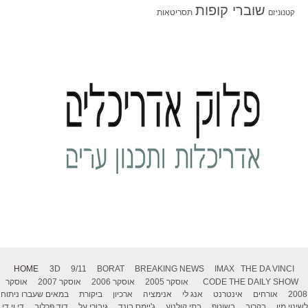
שוברי קופות
תסריטאות
קטנוניזם
HOME
3D
9/11
BORAT
BREAKING NEWS
IMAX
THE DA VINCI
THE DAILY SHOW
CODE
אוסקר 2005
אוסקר 2006
אוסקר 2007
אוסקר
2008
אורחים
אינטרנט
אנג לי
אנימציה
ארכיון
ביקורת
במאים שעברו ניתוח
לשינוי מין
בקרוב
בשוטף
בתי קולנוע
ג'יימס בונד
גיבורי על
דוד פרלוב
די.וי.די