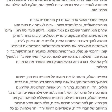
אפיזודה לאפיזודה היא כנראה עדות למשך הזמן שלקח להם לצלם את
הסרט הזה
.
הקשר החברי והזוגי ארוך השנים בין שני חברים גברים
הטרוסקסואליים
,
והפלונטרים שהם יוצרים לעצמם עם בנות הזוג
שלהם הוא החומר שממנו גם ג
'
אד אפטאו
,
ג
'
ייסון סיגל וסת רוגן יוצרים
את סרטיהם
.
אלא שבמקום קומדיית סטלנים
,
קובינו בוחר להזריק
חומצה לתוך מערכת היחסים הזאת
,
ולביים אותה באופן לולייני
,
כשהשניים ממשיכים את מפגשי הארס שלהם בסצינות עם טיימינג
קומי ודרמטי פנומנלי
,
כשהדמויות נופלות
,
מתנגשות ומתרסקות בדיוק
ברגע שבו המצלמה נמצאת שם לחכות לפאנץ
'
הפיזי שמתלווה לפאנץ
'-
ליין המילולי
.
בסרט הזה הסלאפסטיק כואב ומותיר את הדמויות
חבולות
.
השניים האלה
,
שהתחילו את מסעם על אופניים בצרפת
,
ייפגשו
בהמשך בחופשת סקי ועל אגם קפוא במסע דיג חורפי
,
וגם בבית
חולים
,
הלוויה וחתונה
.
בתוך הווירטואוזיות הקולנועית
,
שלרגעים
משתלטת על התסריט
,
ראוי לתהות למה שני אלה נשארים חברים כל
השנים האלה
,
בחברות רעילה
,
הרסנית ומתעללת לשניהם
.
אין פה
חקירת עומק למה שמניע חברות גברית
,
אלא פשוט שבע תמונות
מחייהם של חברי ילדות
,
שמעדיפים להיות יחד יותר מלהיות עם כל