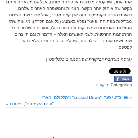
אחד אחר
,
ושהקנאה מדרבנת או הורסת אותם
,
אבל גם משאירה אותם
בקשר שהוא חזק יותר מקשרי הזוגיות והמשפחה האחרים שלהם
.
לרגעים הסרט הקומפקטי הזה אכן קצת מפרך
,
אבל אחרי שתי סצינות
מבריקות בפתיחה ופאנץ
'
נפלא באמצע
(
על אגם הקרח
),
מגיעות שתי
הסצינות האחרונות שמצדיקות את הסרט כולו
,
ומוכיחות שלמרות כל
ההתנהגות ההרסנית
,
לשני האנשים האלה
–
הדמויות וגם היוצרים
שמבצעים אותם
–
יש לב טוב
,
שהוליד סרט ביכורים שלא כדאי
לפספס
.
(גרסה מורחבת לביקורת שפורסמה ב"כלכליסט")
Categories:
ביקורת
«
שני סרטי סגר: "Locked Down" ו"מלקולם ומארי"
"עונת השמחות", ביקורת
»