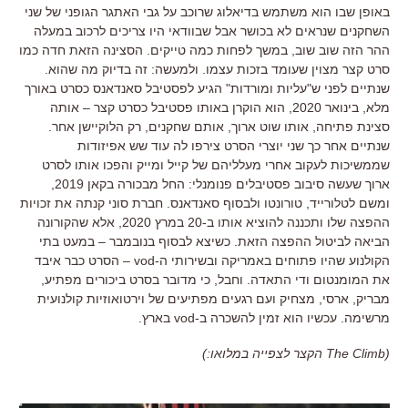
באופן שבו הוא משתמש בדיאלוג שרוכב על גבי האתגר הגופני של שני
השחקנים שנראים לא בכושר אבל שבוודאי היו צריכים לרכוב במעלה
ההר הזה שוב שוב
,
במשך לפחות כמה טייקים
.
הסצינה הזאת חדה כמו
סרט קצר מצוין שעומד בזכות עצמו
.
ולמעשה
:
זה בדיוק מה שהוא
.
שנתיים לפני ש
"
עליות ומורדות
"
הגיע לפסטיבל סאנדאנס כסרט באורך
מלא
,
בינואר
2020,
הוא הוקרן באותו פסטיבל כסרט קצר
–
אותה
סצינת פתיחה
,
אותו שוט ארוך
,
אותם שחקנים
,
רק הלוקיישן אחר
.
שנתיים אחר כך שני יוצרי הסרט צירפו לה עוד שש אפיזודות
שממשיכות לעקוב אחרי מעלליהם של קייל ומייק והפכו אותו לסרט
ארוך שעשה סיבוב פסטיבלים פנומנלי
:
החל מבכורה בקאן
2019,
ומשם לטלורייד
,
טורונטו ולבסוף סאנדאנס
.
חברת סוני קנתה את זכויות
ההפצה שלו ותכננה להוציא אותו ב
-20
במרץ
2020,
אלא שהקורונה
הביאה לביטול ההפצה הזאת
.
כשיצא לבסוף בנובמבר
–
במעט בתי
הקולנוע שהיו פתוחים באמריקה ובשירותי ה
-vod –
הסרט כבר איבד
את המומנטום ודי התאדה
.
וחבל
,
כי מדובר בסרט ביכורים מפתיע
,
מבריק
,
ארסי
,
מצחיק ועם רגעים מפתיעים של וירטואוזיות קולנועית
מרשימה
.
עכשיו הוא זמין להשכרה ב
-vod
בארץ
.
(The Climb הקצר לצפייה במלואו:)