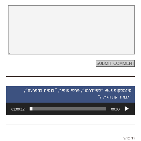
סינמסקופ 505: ״ספיידרמן״, פרסי אופיר, ״בוסית בהפרעה״,
״לגמור את הלילה״
נגן
01:00:12
00:00
אודיו
חיפוש