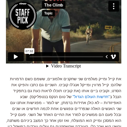
את קייל ומייק מגלמים שני שחקנים אלמוניים, ששמם כשם הדמויות
שלהם
:
קייל מרווין ומייקל אנג
'
לו קובינו
.
השניים גם כתבו והפיקו את
הסרט
,
וקובינו ביים אותו
(
את קובינו תוכלו לראות כעת גם בתפקיד
הנבל ב
"
חדשות העולם הגדול
"
של טום הנקס בנטפליקס
).
שבע
האפיזודות
–
לא כולן אחידות ברמתן
,
יש לומר
–
מפגישות אותנו עם
שני האנשים האלה שנפרדים ונפגשים אחת לכמה חודשים או שנים
ובכל פעם הם ממשיכים למרר את החיים האחד של השני
.
פעם קייל
הוא המסכן ומייק הוא המוצלח
,
ואז זמן אחר כך המצב ביניהם משתנה
,
והשני הוא שבר כלי
.
העובדה שהשחקנים גם עולים ויורדים במשקל בין