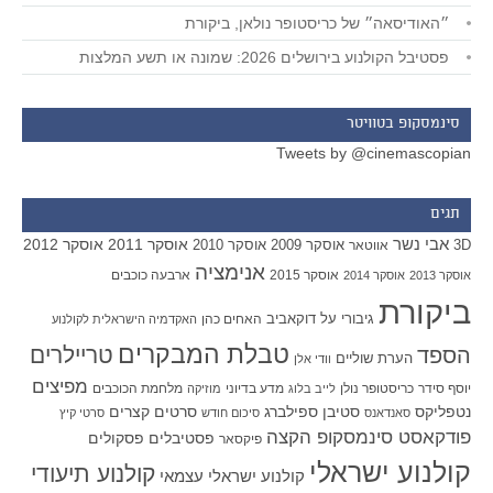
״האודיסאה״ של כריסטופר נולאן, ביקורת
פסטיבל הקולנוע בירושלים 2026: שמונה או תשע המלצות
סינמסקופ בטוויטר
Tweets by @cinemascopian
תגים
אבי נשר
אוסקר 2011
אוסקר 2012
אוסקר 2009
אוסקר 2010
3D
אווטאר
אנימציה
אוסקר 2015
ארבעה כוכבים
אוסקר 2013
אוסקר 2014
ביקורת
גיבורי על
דוקאביב
האחים כהן
האקדמיה הישראלית לקולנוע
טבלת המבקרים
טריילרים
הספד
הערת שוליים
וודי אלן
מפיצים
יוסף סידר
כריסטופר נולן
מדע בדיוני
מלחמת הכוכבים
לייב בלוג
מוזיקה
סטיבן ספילברג
סרטים קצרים
נטפליקס
סאנדאנס
סיכום חודש
סרטי קיץ
פודקאסט סינמסקופ הקצה
פסטיבלים
פסקולים
פיקסאר
קולנוע ישראלי
קולנוע תיעודי
קולנוע ישראלי עצמאי