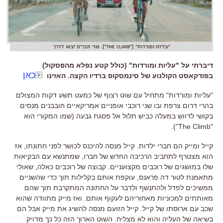
"עליות ומורדות" ("The Climb"). שני חברים יצאו לדרך
דיברתי על "עליות ומורדות" (כולל קטע נפלא מהפסקול)
כאן
בפודקאסט הקולנוע של סינמסקופ ברדיו הקצה. האזינו
"
עליות ומורדות
"
מתחיל עם שוט רצוף של כמעט תשע דקות המצולם
בהרי דרום צרפת ובו שני רוכבי אופניים אמריקאיים חובבנים מנסים
בקושי לדווש במעלה כביש תלול אל פסגת גבעה
(
שמו המקורי הוא
"The Climb").
קייל ומייק הם חברי ילדות
.
קייל מנסה להיכנס לכושר לפני חתונתו
,
אז
הוא מצטרף לתחביב הרכיבה החדש של חברו
,
שמתנשא עם הבקיאות
שלו במושגים של רוכבים מקצועניים
.
קבוצה של רוכבים כאלה
,
שאולי
מתאמנת לטור דה פראנס
,
עוקפת אותם בקלילות תוך כדי שהשניים
ממשיכים לפדל ולהתנשף ולדבר על החתונה המתקרבת תוך שהם
מאותתים למכוניות מאחוריהם לעקוף אותם
.
ואז מייק מתוודה שהוא
שכב עם ארוסתו של קייל
.
קייל הזועם מנסה להשיג את מייק אבל הם
בשיאה של העליה והוא לא מצליח
.
השוט הארוך הזה כל כך מדויק