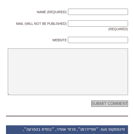
NAME (REQUIRED)
MAIL (WILL NOT BE PUBLISHED)
(REQUIRED)
WEBSITE
סינמסקופ 505: ״ספיידרמן״, פרסי אופיר, ״בוסית בהפרעה״,