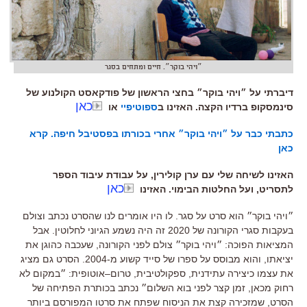
״ויהי בוקר״. חיים ומתחים בסגר
דיברתי על ״ויהי בוקר״ בחצי הראשון של פודקאסט הקולנוע של
כאן
סינמסקופ ברדיו הקצה. האזינו ב
ספוטיפיי
או
כתבתי כבר על ״ויהי בוקר״ אחרי בכורתו בפסטיבל חיפה. קרא
כאן
האזינו לשיחה שלי עם ערן קולירין, על עבודת עיבוד הספר
כאן
לתסריט, ועל החלטות הבימוי. האזינו
״ויהי בוקר״ הוא סרט על סגר
.
לו היו אומרים לנו שהסרט נכתב וצולם
בעקבות סגרי הקורונה של
2020
זה היה נשמע הגיוני לחלוטין
.
אבל
המציאות הפוכה
:
״ויהי בוקר״ צולם לפני הקורונה
,
שעכבה כהוגן את
יציאתו
,
והוא מבוסס על ספרו של סייד קשוע מ
-2004.
הסרט גם מציג
את עצמו כיצירה עתידנית
,
ספקולטיבית
,
טרום
–
אוטופית
:
״במקום לא
רחוק מכאן
,
זמן קצר לפני בוא השלום״ נכתב בכותרת הפתיחה של
הסרט
,
שמזכירה קצת את הניסוח שפתח את סרטו המפורסם ביותר