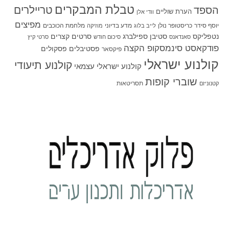
טבלת המבקרים
טריילרים
הספד
הערת שוליים
וודי אלן
מפיצים
יוסף סידר
כריסטופר נולן
מדע בדיוני
מלחמת הכוכבים
לייב בלוג
מוזיקה
סטיבן ספילברג
סרטים קצרים
נטפליקס
סאנדאנס
סיכום חודש
סרטי קיץ
פודקאסט סינמסקופ הקצה
פסטיבלים
פסקולים
פיקסאר
קולנוע ישראלי
קולנוע תיעודי
קולנוע ישראלי עצמאי
שוברי קופות
תסריטאות
קטנוניזם