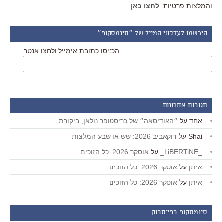
והמלצות פרטיות.
לחצו כאן
הירשמו לעדכוני המייל של ״סינמסקופ״
הכניסו כתובת אימייל ולחצו אנטר
תגובות אחרונות
אחד
על
״האודיסאה״ של כריסטופר נולאן, ביקורת
Shai
על
דוקאביב 2026: שש או שבע המלצות
_LiBERTiNE_
על
אוסקר 2026: כל הזוכים
איתן
על
אוסקר 2026: כל הזוכים
איתן
על
אוסקר 2026: כל הזוכים
סינמסקופ בפייסבוק