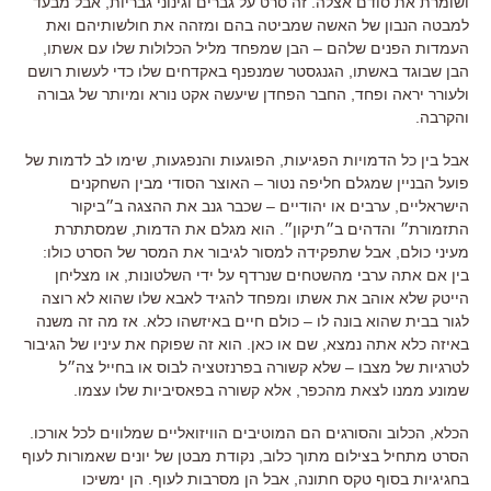
ושומרת את סודם אצלה
.
זה סרט על גברים וגינוני גבריות
,
אבל מבעד
למבטה הנבון של האשה שמביטה בהם ומזהה את חולשותיהם ואת
העמדות הפנים שלהם
–
הבן שמפחד מליל הכלולות שלו עם אשתו
,
הבן שבוגד באשתו
,
הגנגסטר שמנפנף באקדחים שלו כדי לעשות רושם
ולעורר יראה ופחד
,
החבר הפחדן שיעשה אקט נורא ומיותר של גבורה
והקרבה
.
אבל בין כל הדמויות הפגיעות
,
הפוגעות והנפגעות
,
שימו לב לדמות של
פועל הבניין שמגלם חליפה נטור
–
האוצר הסודי מבין השחקנים
הישראליים
,
ערבים או יהודיים
–
שכבר גנב את ההצגה ב״ביקור
התזמורת״ והדהים ב״תיקון״
.
הוא מגלם את הדמות
,
שמסתתרת
מעיני כולם
,
אבל שתפקידה למסור לגיבור את המסר של הסרט כולו
:
בין אם אתה ערבי מהשטחים שנרדף על ידי השלטונות
,
או מצליחן
הייטק שלא אוהב את אשתו ומפחד להגיד לאבא שלו שהוא לא רוצה
לגור בבית שהוא בונה לו
–
כולם חיים באיזשהו כלא
.
אז מה זה משנה
באיזה כלא אתה נמצא
,
שם או כאן
.
הוא זה שפוקח את עיניו של הגיבור
לטרגיות של מצבו
–
שלא קשורה בפרנזטציה לבוס או בחייל צה״ל
שמונע ממנו לצאת מהכפר
,
אלא קשורה בפאסיביות שלו עצמו
.
הכלא
,
הכלוב והסורגים הם המוטיבים הוויזואליים שמלווים לכל אורכו
.
הסרט מתחיל בצילום מתוך כלוב
,
נקודת מבטן של יונים שאמורות לעוף
בחגיגיות בסוף טקס חתונה
,
אבל הן מסרבות לעוף
.
הן ימשיכו