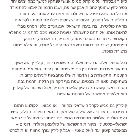
סיפור אבסורדי על מיקרוקוסמוס אנושי שנתקע למשך כמה ימים יחד
,
בסיר לחץ שהופך לחבית אבק שריפה
,
ושבו הדמויות יאלצו להתמודד
עם כל מה שהעדיפו להדחיק ולברוח ממנו עד לאותו רגע
.
הזווית
הפוליטית של הסרט
,
והעובדה ששחקניו ניצלו את במותיו לקריאות
מחאה פוליטית
,
יצרו בימין הישראלי אנטגוניזם כלפי הסרט מבלי
לראות אותו
.
אל תתנו לתעמולה גזענית למנוע מכם להתמוגג מהפלא
הקולנועי כי מדובר בסרט יפהפה
,
מבריק
,
חד אבחנה
,
מצחיק
בפתיחתו
,
שובר לב בסופו ומעורר הזדהות כל אורכו
,
והוא לא פחות
מיצירת מופת
.
בכל סרטיו
,
אלה הנגישים ואלה המופשטים יותר
,
קולירין הוא אשף
בתיאור מערכות יחסים בין בני משפחה
,
ובין זרים
.
הוא אמן המחוות
הקטנות
.
התקשורת בין הדמויות שלו מתבצעת לעיתים קרובות
בשתיקות
,
פאוזות
,
מבטים
,
שפת גוף דקה מן הדקה
,
הרמת גבה
,
הטיית ראש
.
קשוע הגה רעיון עלילתי מבריק
,
אבל העיבוד של קולרין
הוא מלאכת מחשבת של תובנות אנושיות
.
קולירין גם מגיש לקהל הישראלי מחווה
–
או מבוא
–
לקולנוע חתום
הפנים ורב האירוניה של איליה סולימאן
,
הבמאי הנצרתי הגולה
,
שיצר
בעיר הולדתו שלושה מהסרטים המצוינים ביותר שבוימו על ידי במאי
ישראלי
–
פלסטיני
.
מקורות ההשראה של סולימאן וקולירין דומים
–
מבאסטר קיטון ועד ז׳אק טאטי
–
אבל קולירין עורך מחוות יפות לסרטיו