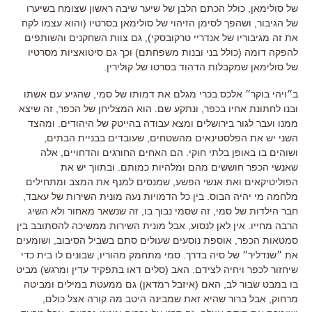
של סולימאן
,
כולל הכתם הלבן של שיער שיבה ראשון שצומח בשיערו
של הגיבור
,
ושהפך לסימן הזיהוי של סולימאן בסרטיו
(
והוא עצמו לקח
את זה מגיבוריו של אנדריי טרקובסקי
),
גם צוות השחקנים והשותפים
להפקה דומה
(
כולל בני ובנות משפחתם
)
וכך גם סיטואציות מסרטיו
של סולימאן שמקבלות הדהוד בסרטו של קולירין
.
ב״ויהי בוקר״ אלכס בכרי מגלם את דמותו של סמי
,
שהגיע עם אשתו
ובנו לחתונת אחיו בכפר
,
ונתקע שם
.
הוא המצליחן של הכפר
,
זה שיצא
ממנו ועבר לגור בירושלים ומצא עבודה בהייטק של היהודים
.
ומהצד
השני יש את הפלסטינאים מהשטחים
,
שעובדים בבניית הבתים
,
ושוהים בו באופן בלתי חוקי
.
הם האחים החורגים והדחויים
,
אלה
שאנשי הכפר חוששים מהם ומלהיות כמותם
.
ובתווך יש את
הפוליטיקאים ואת אנשי הפשע
,
שמנסים למנף את המצב ומתחילים
מלחמה מי יהיה הבוס
.
בין כל הדמויות נעה מונית השירות של עאבד
,
חבר הילדות של סמי
,
זה שסמי נבוך בו
,
זה שנשאר מאחור ולא השיג
הרבה מחייו
.
אין לאן לנסוע
,
אבל מונית השירות ממשיכה להסתובב בין
סמטאות הכפר
,
אוספת נוסעים שעולים סתם בשביל הסיבוב
,
ושומעים
את ״שנדליר״ של סיה בדרך
.
סמי מתחמק מהוריו
,
שבונים לו בית כדי
שיחזור לכפר ויחיה לצידם
.
האב
(
סלים דאו בתפקיד עדין ומרגש
)
מביט
בו במבט שבור לב
,
האם
(
איזבל רמדאן
)
גם ממעטת במילים ומביטה
מרחוק
,
אבל ברור שהיא זאת שמבינה היטב מה קורה אצל כולם
,