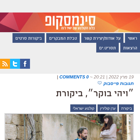
ראשי
על אודות/יצירת קשר
טבלת המבקרים
ביקורות סרטים
הרצאות
תסריט.ים
19 מרץ 2022 | 20:21
~
0 COMMENTS
|
תגובות פייסבוק
״ויהי בוקר״, ביקורת
ביקורת
ערן קולירין
קולנוע ישראלי