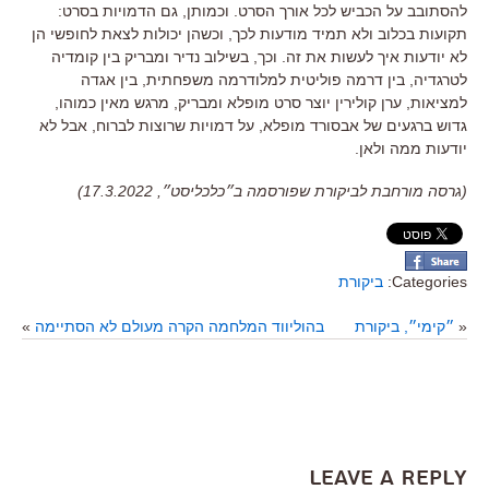
להסתובב על הכביש לכל אורך הסרט
.
וכמותן
,
גם הדמויות בסרט
:
תקועות בכלוב ולא תמיד מודעות לכך
,
וכשהן יכולות לצאת לחופשי הן
לא יודעות איך לעשות את זה
.
וכך
,
בשילוב נדיר ומבריק בין קומדיה
לטרגדיה
,
בין דרמה פוליטית למלודרמה משפחתית
,
בין אגדה
למציאות
,
ערן קולירין יוצר סרט מופלא ומבריק
,
מרגש מאין כמוהו
,
גדוש ברגעים של אבסורד מופלא
,
על דמויות שרוצות לברוח
,
אבל לא
יודעות ממה ולאן
.
(גרסה מורחבת לביקורת שפורסמה ב״כלכליסט״, 17.3.2022)
Categories:
ביקורת
«
״קימי״, ביקורת
בהוליווד המלחמה הקרה מעולם לא הסתיימה
»
Leave a Reply