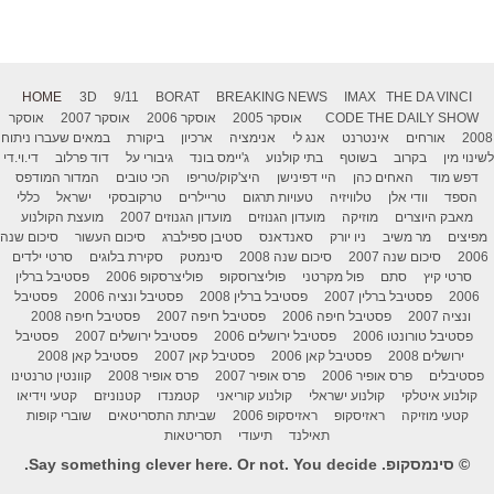
HOME
3D
9/11
BORAT
BREAKING NEWS
IMAX
THE DA VINCI
THE DAILY SHOW
CODE
אוסקר 2005
אוסקר 2006
אוסקר 2007
אוסקר
2008
אורחים
אינטרנט
אנג לי
אנימציה
ארכיון
ביקורת
במאים שעברו ניתוח
לשינוי מין
בקרוב
בשוטף
בתי קולנוע
ג'יימס בונד
גיבורי על
דוד פרלוב
די.וי.די
דפש מוד
האחים כהן
היי דפינישן
היצ'קוק/טריפו
הכי טובים
המדור המודפס
הספד
וודי אלן
טלוויזיה
טעויות תרגום
טריילרים
טרקובסקי
ישראל
כללי
מאבק היוצרים
מוזיקה
מועדון הגנוזים
מועדון הגנוזים 2007
מועצת הקולנוע
מפיצים
מר משיב
ניו יורק
סאנדאנס
סטיבן ספילברג
סיכום העשור
סיכום שנה
2006
סיכום שנה 2007
סיכום שנה 2008
סינמטק
סקירת בלוגים
סרטי ילדים
סרטי קיץ
סתם
פול מקרטני
פוליצרוסקופ
פוליצרסקופ 2006
פסטיבל ברלין
2006
פסטיבל ברלין 2007
פסטיבל ברלין 2008
פסטיבל ונציה 2006
פסטיבל
ונציה 2007
פסטיבל חיפה 2006
פסטיבל חיפה 2007
פסטיבל חיפה 2008
פסטיבל טורונטו 2006
פסטיבל ירושלים 2006
פסטיבל ירושלים 2007
פסטיבל
ירושלים 2008
פסטיבל קאן 2006
פסטיבל קאן 2007
פסטיבל קאן 2008
פסטיבלים
פרס אופיר 2006
פרס אופיר 2007
פרס אופיר 2008
קוונטין טרנטינו
קולנוע איטלקי
קולנוע ישראלי
קולנוע קוריאני
קטמנדו
קטנוניזם
קטעי וידיאו
קטעי מוזיקה
ראזיסקופ
ראזיסקופ 2006
שביתת התסריטאים
שוברי קופות
תאילנד
תיעודי
תסריטאות
© סינמסקופ. Say something clever here. Or not. You decide.