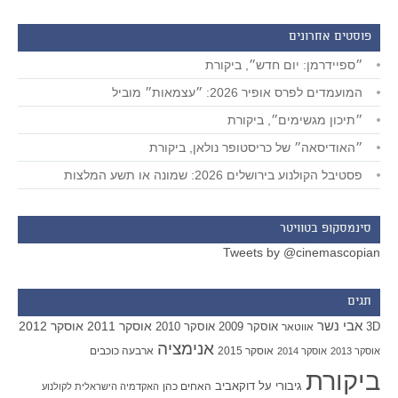
פוסטים אחרונים
״ספיידרמן: יום חדש״, ביקורת
המועמדים לפרס אופיר 2026: ״עצמאות״ מוביל
״תיכון מגשימים״, ביקורת
״האודיסאה״ של כריסטופר נולאן, ביקורת
פסטיבל הקולנוע בירושלים 2026: שמונה או תשע המלצות
סינמסקופ בטוויטר
Tweets by @cinemascopian
תגים
אבי נשר
אוסקר 2011
אוסקר 2012
אוסקר 2009
אוסקר 2010
3D
אווטאר
אנימציה
אוסקר 2015
ארבעה כוכבים
אוסקר 2013
אוסקר 2014
ביקורת
גיבורי על
דוקאביב
האחים כהן
האקדמיה הישראלית לקולנוע