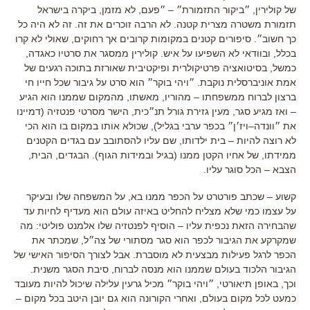
של קולירין
,
״ביקור התזמורת״
–
״פעם
,
לא מזמן
,
ביקרה בישראל
תזמורת משטרה מצרית קטנה
.
לא הרבה זוכרים את זה
.
זה לא היה כל
כך חשוב״
.
סיפורים קטנים במקומות קרובים אך רחוקים
,
שאולי לא קרו
בכלל
,
ובוודאי לא השפיעו על איש
.
קולירין ממסגר את סרטיו כאגדה
,
כמשל
,
בסיטואציה פרטיקולרית ופיקטיבית שאורזת בתוכה רגעים של
אמת אוניברסלית נוקבת
.
״ויהי בוקר״ הוא סרט על גיבור שכל חייו חי
ברצון לברוח ממשפחתו
–
מהוריו
,
מאשתו
,
מהמקום שממנו הוא הגיע
–
ואז מגיע סגר
,
מעין גזירת גורל תנ״כית
,
הישר מסרטי פנטזיה
(
דמיינו
את ״וונדה
–
ויז׳ן״ בכפר ערבי בגליל
),
שכולא אותו במקום בו הוא הכי
לא רוצה להיות
–
בית ילדותו, שם עליו להסתובב עם בגדים הקטנים
ממידתו, של אחיו הקטן ממנו (בגיל ובמידות הגוף)
. הבגדים, הבית,
הצבא – הכל סוגר עליו.
קשוע
–
שכתב פורטרט על הכפר ממנו בא
,
על המשפחה שלו ובעיקר
על עצמו כמי שלא מצליח להחליט באיזה עולם הוא מעדיף לחיות עד
שהבחירה הזאת נכפית עליו
–
הוסיף לפנטזיה שלו אלמנט פוליטי
:
מה
שמקרקע את הגיבור לכפר הוא סגר מסתורי של צה״ל
,
שמכתר את
הכפר לרגל פעילות מבצעית לא מוסברת
.
אבל לצורך הסיפור האישי של
הגיבור הלכוד בעולם שממנו הוא מנסה לברוח
,
סיבת הסגר משנית
.
וכך
,
באופן תיאורטי
,
״ויהי בוקר״ מכיל גרעין עלילה שיכול להיות מעובד
כמעט לכל מקום בעולם
,
ואחרי הקורונה הוא גם יובן היטב בכל מקום
–