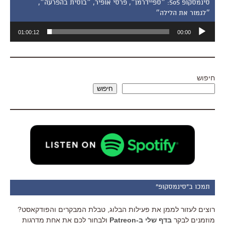
סינמסקופ 505: ״ספיידרמן״, פרסי אופיר, ״בוסית בהפרעה״,
״לגמור את הלילה״
נגן
01:00:12
00:00
אודיו
חיפוש
חיפוש
תמכו ב"סינמסקופ"
רוצים לעזור לממן את פעילות הבלוג, טבלת המבקרים והפודקאסט?
מוזמנים לבקר
בדף שלי ב-Patreon
ולבחור לכם את אחת מדרגות