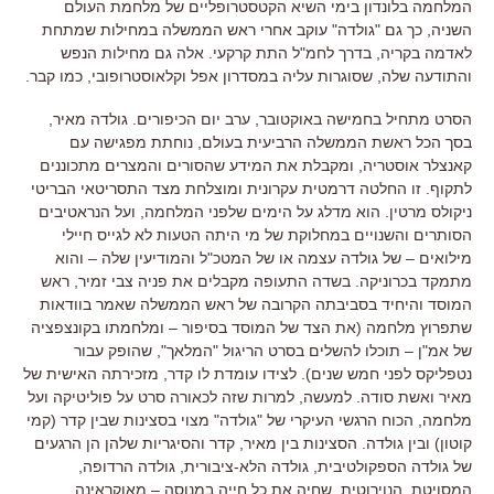
המלחמה בלונדון בימי השיא הקטסטרופליים של מלחמת העולם
השניה
,
כך גם
"
גולדה
"
עוקב אחרי ראש הממשלה במחילות שמתחת
לאדמה בקריה
,
בדרך לחמ
"
ל התת קרקעי
.
אלה גם מחילות הנפש
והתודעה שלה
,
שסוגרות עליה במסדרון אפל וקלאוסטרופובי
,
כמו קבר
.
הסרט מתחיל בחמישה באוקטובר
,
ערב יום הכיפורים
.
גולדה מאיר
,
בסך הכל ראשת הממשלה הרביעית בעולם
,
נוחתת מפגישה עם
קאנצלר אוסטריה
,
ומקבלת את המידע שהסורים והמצרים מתכוננים
לתקוף
.
זו החלטה דרמטית עקרונית ומוצלחת מצד התסריטאי הבריטי
ניקולס מרטין
.
הוא מדלג על הימים שלפני המלחמה
,
ועל הנראטיבים
הסותרים והשנויים במחלוקת של מי היתה הטעות לא לגייס חיילי
מילואים
–
של גולדה עצמה או של המטכ
"
ל והמודיעין שלה
–
והוא
מתמקד בכרוניקה
.
בשדה התעופה מקבלים את פניה צבי זמיר
,
ראש
המוסד והיחיד בסביבתה הקרובה של ראש הממשלה שאמר בוודאות
שתפרוץ מלחמה
(
את הצד של המוסד בסיפור
–
ומלחמתו בקונצפציה
של אמ
"
ן
–
תוכלו להשלים בסרט הריגול
"
המלאך
",
שהופק עבור
נטפליקס לפני חמש שנים
).
לצידו עומדת לו קדר
,
מזכירתה האישית של
מאיר ואשת סודה
.
למעשה
,
למרות שזה לכאורה סרט על פוליטיקה ועל
מלחמה
,
הכוח הרגשי העיקרי של
"
גולדה
"
מצוי בסצינות שבין קדר
(
קמי
קוטון
)
ובין גולדה. הסצינות בין מאיר, קדר והסיגריות שלהן הן הרגעים
של גולדה הספקולטיבית, גולדה הלא-ציבורית, גולדה הרדופה,
המסויטת, הנוירוטית, שחיה את כל חייה במנוסה – מאוקראינה