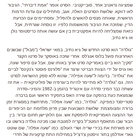
שמציגה נראטיב אחד
,
סובייקטיבי
.
הסרט אומר
"
אמת דיברתי
",
הגיבור
לאו דווקא
.
שלושת הסרטים האלה
,
אגב
,
מתחילים עם עדות הדמות
הראשית
,
שאותה מנסים להאשים ולהפליל
,
ומסתיימים עם הכרעת
הדין
,
שמזכה את הגיבור מהאשמות כלפיו
.
זו נוסחה שגרתית
,
אבל
כזאת שמצליחה להיות אפקטיבית בין אם עושה אותה כריסטופר נולן
או גיא נתיב
.
"
גולדה
"
הוא סרטו החדש של גיא נתיב
,
במאי ישראלי
("
מבול
")
שבשנים
האחרונות פועל בלוס אנג
'
לס
.
אחרי שזכה באוסקר על סרטו הקצר
"
סקין
"
הוא ביים באמריקה סרט ארוך באותו שם
,
אבל עם סיפור שונה
,
ואז גויס על ידי הצוות הבריטי שיצר את
"
פלורנס פוסטר ג
'
נקינס
"
לביים
את
"
גולדה
".
בדומה ל
"
שעה אפילה
",
שהוא ללא ספק ההשראה לסרט
הזה
,
גם
"
גולדה
"
לא מתיימר להיות ביוגרפיה של פוליטיקאית
–
את זה
עשתה כבר המיני סדרה עם אינגריד ברגמן ב
-1982
והמיני
–
סדרה
שנמצאת כעת בהפקה עם שירה האס בתפקיד הראשי ועם ברברה
סטרייסנד כמפיקה
. "
גולדה
",
כמו
"
שעה אפלה
",
מתרחשת במסגרת זמן
ברורה ומצומצמת
:
שלושת השבועות שבין פרוץ מלחמת יום הכיפורים
ועד ההצעה האמריקאית להפסקת אש
.
וגם הלוקיישן תחום וברור
:
בין
הבור שבו מתאסף המטכ
"
ל בקריה למטבח שבו מכינה גולדה בורשט ובו
היא מארחת את בכירי שריה ושרי העולם
.
כמו
"
שעה אפלה
",
שם שוטט
גארי אודלמן בתור וויסטון צ
'
רצ
'
יל במחילות התת קרקעיות של חדרי