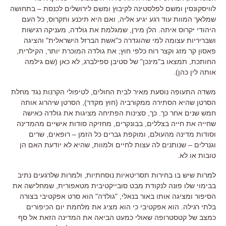
לוויסקונסין ומשם לפלסטינה לקיבוץ ומשם לירושלים לכנסת – בתחושה
שמלאך המוות עוד רגע יגיע אליה, ואם היא תיכנע ותקרוס, כל העם
היהודי יקרוס איתה. הלן מירן, שמגלמת את גולדה,
מעניקה רגישות
ושבריריות עצומה למי שהוגדרה כ
"
אשת הברזל הישראלית
"
והציגה
פאסון קר מזג וקצר רוח כלפי חוץ
;
את גולדה המוכרת יותר
,
הקילרית
,
החותכת
,
תמצאו ב
"
מינכן
"
של סטיבן ספילברג
,
לא כאן (שם גילמה
אותה לין כהן)
.
משדה התעופה נוסעת מאיר לבית החולים
,
לטיפולי הקרנות נגד מחלת
הסרטן שהיא הסתירה ממקורביה
(
חוץ מקדר
),
הסרטן שיהרוג אותה
חמש שנים אחר כך
.
כך
,
סצינות הפתיחה מציגות את גולדה כאישה
שחייה את חייה בצללים
,
בבונקרים
,
מחזיקה סודות אישיים מהמדינה
וסודות מדינה מהעולם
,
ומוקפת גברים כל הזמן
–
רופאים
,
שרים
וגנרלים
–
שנותנים לה עצות לחיים ולמוות, שהיא לא יודעת האם הן
טובות או לא
.
למרות שיש בו בחירות תסריטאיות נוסחתיות
,
ולמרות שלרגעים נתיב
בבימוי שלו פונה לנקודת מבט סובייקטיבית מטאפורית
,
שמחלישה את
הסיפור ומציגה אותו באור בנאלי
, "
גולדה
"
הוא סרט אפקטיבי בצורה
בלתי רגילה
.
הוא אפקטיבי כי הוא מציג את מלחמת יום הכיפורים
כמצב של קטסטרופה שאולי כמעט הביאה את המדינה הזאת אל סף