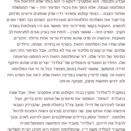
אבדון ותבוסה
.
הוא אפקטיבי דווקא כי הוא בוחר שלא להראות את
המלחמה עצמה
,
אלא הופך את גיבורי הסיפור הזה
–
שרי הממשלה
ואלופי הצבא
–
כצופי קולנוע ומאזיני רדיו שרק שומעים ורואים מרחוק
ובדיעבד את השלכות החלטותיהם וטעויותיהם
,
כשהם כבר חסרי אונים
להושיע
.
הזעקות בקשר מחרידות יותר מאשר אם היו מצולמות בשדה
הקרב
.
הסרט הזה
–
שעשוי מצוין
–
לופת את בגרון וגורם לפעימות לב
מואצות
.
איכשהו זה סרט שהוא אזהרת טריגר אחת גדולה
:
ההורים
שלנו שחיו את המלחמה הזאת
,
בעורף או בחזית
,
ואנחנו
,
הילדים
שלהם
,
שהיינו קטנים מלזכור או עוד לא נולדנו
,
אבל הסיפור הזה הוא
הסיפור של הדור שלנו
,
דור שהמלחמה הזאת היא הפוסט
–
טראומה
שלו
.
החדרים הסגורים והאפלים של
"
גולדה
"
יוצרים סרט שהוא התקף
חרדה מתמשך
,
שעשוי לגעת באופן מצמרר בכל מי חי את המלחמה
הזאת אז
. קשה לדמיין מישהו במדינה הזאת שלא יראה את הסרט הזה
ולא ירגיש תחושת מחנק, מצוקה ואימה.
במקביל ל
"
גולדה
"
מוקרן בבתי הקולנוע סרט אפקטיבי אחר
,
אבל שונה
בתכלית
: "
המזח
",
המספר את סיפורם של אותם ימים בדיוק
,
אבל
מבעד לעיניהם של חיילי מוצב צה
"
ל בתעלת סואץ
,
שהברדק הצבאי
איכשהו שכח אותם שם
.
שני הסרטים מציגים גישות הפוכות לניהול
מלחמה
: "
המזח
"
עוסק בחיילים שמתלבטים האם להיכנע לאויב ובכך
להציל את חייהם
,
ו
"
גולדה
"
מעביר את התחושה האפוקליפטית
שהעביר לגולדה משה דיין
,
שהמלחמה הזאת היא חורבן הבית השלישי
,