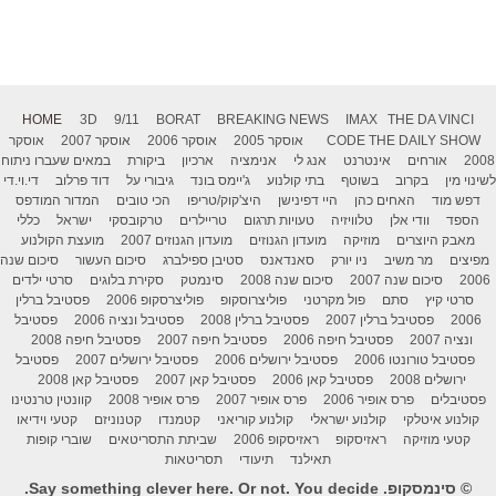
HOME
3D
9/11
BORAT
BREAKING NEWS
IMAX
THE DA VINCI
THE DAILY SHOW
CODE
אוסקר 2005
אוסקר 2006
אוסקר 2007
אוסקר
2008
אורחים
אינטרנט
אנג לי
אנימציה
ארכיון
ביקורת
במאים שעברו ניתוח
לשינוי מין
בקרוב
בשוטף
בתי קולנוע
ג'יימס בונד
גיבורי על
דוד פרלוב
די.וי.די
דפש מוד
האחים כהן
היי דפינישן
היצ'קוק/טריפו
הכי טובים
המדור המודפס
הספד
וודי אלן
טלוויזיה
טעויות תרגום
טריילרים
טרקובסקי
ישראל
כללי
מאבק היוצרים
מוזיקה
מועדון הגנוזים
מועדון הגנוזים 2007
מועצת הקולנוע
מפיצים
מר משיב
ניו יורק
סאנדאנס
סטיבן ספילברג
סיכום העשור
סיכום שנה
2006
סיכום שנה 2007
סיכום שנה 2008
סינמטק
סקירת בלוגים
סרטי ילדים
סרטי קיץ
סתם
פול מקרטני
פוליצרוסקופ
פוליצרסקופ 2006
פסטיבל ברלין
2006
פסטיבל ברלין 2007
פסטיבל ברלין 2008
פסטיבל ונציה 2006
פסטיבל
ונציה 2007
פסטיבל חיפה 2006
פסטיבל חיפה 2007
פסטיבל חיפה 2008
פסטיבל טורונטו 2006
פסטיבל ירושלים 2006
פסטיבל ירושלים 2007
פסטיבל
ירושלים 2008
פסטיבל קאן 2006
פסטיבל קאן 2007
פסטיבל קאן 2008
פסטיבלים
פרס אופיר 2006
פרס אופיר 2007
פרס אופיר 2008
קוונטין טרנטינו
קולנוע איטלקי
קולנוע ישראלי
קולנוע קוריאני
קטמנדו
קטנוניזם
קטעי וידיאו
קטעי מוזיקה
ראזיסקופ
ראזיסקופ 2006
שביתת התסריטאים
שוברי קופות
תאילנד
תיעודי
תסריטאות
© סינמסקופ. Say something clever here. Or not. You decide.