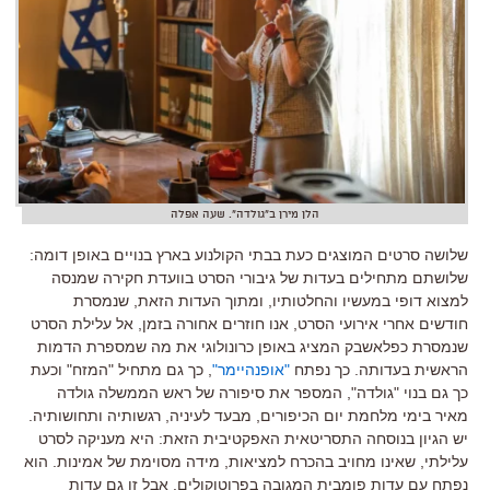
הלן מירן ב"גולדה". שעה אפלה
שלושה סרטים המוצגים כעת בבתי הקולנוע בארץ בנויים באופן דומה
:
שלושתם מתחילים בעדות של גיבורי הסרט בוועדת חקירה שמנסה
למצוא דופי במעשיו והחלטותיו
,
ומתוך העדות הזאת
,
שנמסרת
חודשים אחרי אירועי הסרט
,
אנו חוזרים אחורה בזמן
,
אל עלילת הסרט
שנמסרת כפלאשבק המציג באופן כרונולוגי את מה שמספרת הדמות
הראשית בעדותה
.
כך נפתח
"
אופנהיימר
"
,
כך גם מתחיל
"
המזח
"
וכעת
כך גם בנוי
"
גולדה
",
המספר את סיפורה של ראש הממשלה גולדה
מאיר בימי מלחמת יום הכיפורים
,
מבעד לעיניה
,
רגשותיה ותחושותיה
.
יש הגיון בנוסחה התסריטאית האפקטיבית הזאת
:
היא מעניקה לסרט
עלילתי
,
שאינו מחויב בהכרח למציאות
,
מידה מסוימת של אמינות
.
הוא
נפתח עם עדות פומבית המגובה בפרוטוקולים
.
אבל זו גם עדות