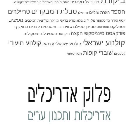
ביקורת
גיבורי על
דוקאביב
האחים כהן
האקדמיה הישראלית לקולנוע
טבלת המבקרים
טריילרים
הספד
הערת שוליים
וודי אלן
מפיצים
יוסף סידר
כריסטופר נולן
מדע בדיוני
מלחמת הכוכבים
לייב בלוג
מוזיקה
סטיבן ספילברג
סרטים קצרים
נטפליקס
סאנדאנס
סיכום חודש
סרטי קיץ
פודקאסט סינמסקופ הקצה
פסטיבלים
פסקולים
פיקסאר
קולנוע ישראלי
קולנוע תיעודי
קולנוע ישראלי עצמאי
שוברי קופות
תסריטאות
קטנוניזם