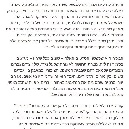
והניחה לחזקים ולבריונים לשגשג
,
שינתה את פניה והחליטה להילחם
באלה שיש להם את הכוח והמעמד
.
אם נראה קרב בין גבר ואשה
,
נסיק
שהגבר הוא הטורף והאשה היא הטרף
,
היא זו שזקוקה להגנה
.
אם
נשמע על עימות בין מורה לתלמיד
,
נהיה מיד בצד של התלמיד
,
כי זה
מאבק שאינו שווה כוחות
.
והנה מגיעים שני הסרטים האלה והופכים את
הסיפור
.
אלה שהיינו בטוחים שהם הפגיעים
,
החלשים והקורבנות
–
ובכן
,
יתכן שהם בכלל המפלצות
,
והאשמנו כל הזמן את האנשים הלא
נכונים
,
על סמך דעות קדומות ותקינות פוליטית
.
הבעיה היא שכששני הסרטים האלה
–
שונים ככל שיהיו
–
מגיעים
בסמוך זה לזה
,
נוצרת תחושה לא נוחה של גל נגדי
.
של יוצרים גברים
מבוגרים שנמאס להם שבבית המשפט הציבורי
,
במאבק בין גברים
ונשים ובין מורים ותלמידים
,
הגבר הוא זה שתמיד יוצא אשם
.
אז הם
יצרו סרטים שמסיגים את הנראטיב לאחור
,
יוצרים ציפייה שהכל כצפוי
,
אבל אז מפתיעים אותנו באמצעות תחבולה תסריטאית ומוכיחים לנו
שנפלנו בפח
.
הפח של הדעות הקדומות שלנו
.
קורה
–
אדה לא לבד
.
באותו פסטיבל קאן שבו הוצג סרטו
"
תמימות
"
הוצג גם הסרט הטורקי
"
על עשבים יבשים
"
של המאסטר נורי בילגה
ג
'
יילון
,
סרט שהוקרן בארץ עד לא מזמן
.
גם הוא מתרחש בבית ספר
,
וגם בו יש עלילת משנה שעוסקת בכך שתלמידה מאשימה מורה