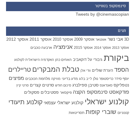
סינמסקופ בטוויטר
Tweets by @cinemascopian
תגים
אבי נשר
אוסקר 2011
אוסקר 2012
אוסקר 2009
אוסקר 2010
3D
אווטאר
אנימציה
אוסקר 2015
ארבעה כוכבים
אוסקר 2013
אוסקר 2014
ביקורת
גיבורי על
דוקאביב
האחים כהן
האקדמיה הישראלית לקולנוע
טבלת המבקרים
טריילרים
הספד
הערת שוליים
וודי אלן
מפיצים
יוסף סידר
כריסטופר נולן
מדע בדיוני
מלחמת הכוכבים
לייב בלוג
מוזיקה
סטיבן ספילברג
סרטים קצרים
נטפליקס
סאנדאנס
סיכום חודש
סרטי קיץ
פודקאסט סינמסקופ הקצה
פסטיבלים
פסקולים
פיקסאר
קולנוע ישראלי
קולנוע תיעודי
קולנוע ישראלי עצמאי
שוברי קופות
תסריטאות
קטנוניזם