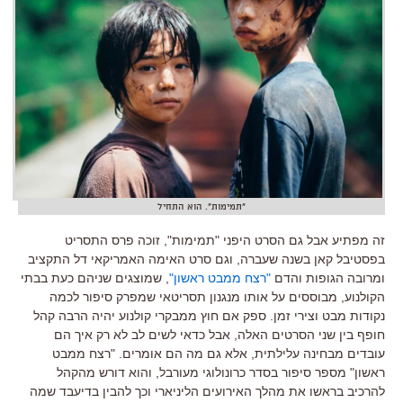
"תמימות". הוא התחיל
זה מפתיע אבל גם הסרט היפני
"
תמימות
",
זוכה פרס התסריט
בפסטיבל קאן בשנה שעברה
,
וגם סרט האימה האמריקאי דל התקציב
ומרובה הגופות והדם
"
רצח ממבט ראשון
"
,
שמוצגים שניהם כעת בבתי
הקולנוע
,
מבוססים על אותו מנגנון תסריטאי שמפרק סיפור לכמה
נקודות מבט וצירי זמן
.
ספק אם חוץ ממבקרי קולנוע יהיה הרבה קהל
חופף בין שני הסרטים האלה
,
אבל כדאי לשים לב לא רק איך הם
עובדים מבחינה עלילתית
,
אלא גם מה הם אומרים
. "
רצח ממבט
ראשון
"
מספר סיפור בסדר כרונולוגי מעורבל
,
והוא דורש מהקהל
להרכיב בראשו את מהלך האירועים הליניארי וכך להבין בדיעבד שמה