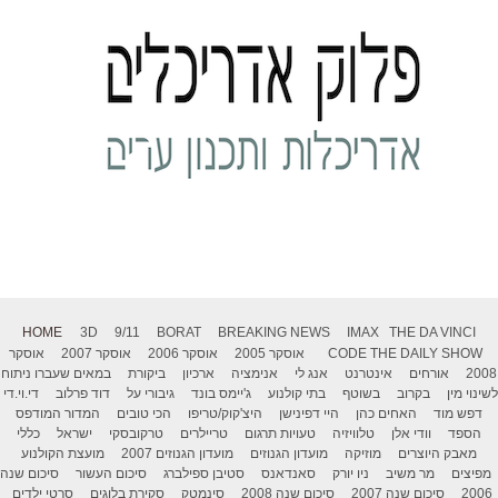
HOME
3D
9/11
BORAT
BREAKING NEWS
IMAX
THE DA VINCI
THE DAILY SHOW
CODE
אוסקר 2005
אוסקר 2006
אוסקר 2007
אוסקר
2008
אורחים
אינטרנט
אנג לי
אנימציה
ארכיון
ביקורת
במאים שעברו ניתוח
לשינוי מין
בקרוב
בשוטף
בתי קולנוע
ג'יימס בונד
גיבורי על
דוד פרלוב
די.וי.די
דפש מוד
האחים כהן
היי דפינישן
היצ'קוק/טריפו
הכי טובים
המדור המודפס
הספד
וודי אלן
טלוויזיה
טעויות תרגום
טריילרים
טרקובסקי
ישראל
כללי
מאבק היוצרים
מוזיקה
מועדון הגנוזים
מועדון הגנוזים 2007
מועצת הקולנוע
מפיצים
מר משיב
ניו יורק
סאנדאנס
סטיבן ספילברג
סיכום העשור
סיכום שנה
2006
סיכום שנה 2007
סיכום שנה 2008
סינמטק
סקירת בלוגים
סרטי ילדים