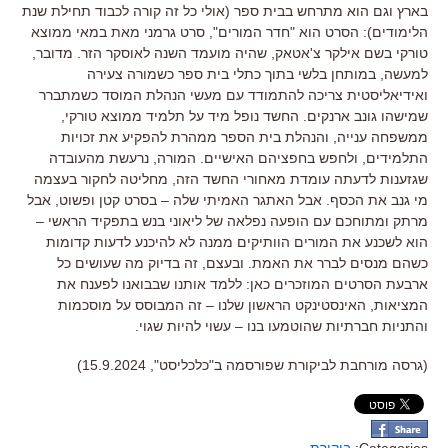
בארץ וגם הוא מתרחש בבית ספר
(
אולי כל זה קורה לכבוד תחילת שנת
הלימודים
):
הסרט הוא
"
חדר המורים
",
סרט גרמני מאת במאי ממוצא
טורקי בשם אילקר צ
'
אטאק
,
שהיה מועמד השנה לאוסקר הזר
.
מדובר
,
למעשה
,
במותחן בלשי בתוך כתלי בית ספר כשמורה צעירה
ואידיאליסטית צריכה להתמודד עם מעשי הנהלת המוסד כשמתברר
שמישהו גונב ארנקים
.
החשד נופל מיד על תלמיד ממוצא טורקי
,
ממשפחה ענייה
,
והנהלת בית הספר ממהרת להפקיע את זכויות
התלמידים
,
ולחפש בחפציהם האישיים
.
המורה
,
נרעשת מהעובדה
שגזענות לדעתה עומדת מאחורי החשד הזה
,
מחליטה לחקור בעצמה
מי גנב את הכסף
.
אבל האתגר האמיתי שלה
–
בסרט קטן ופשוט
,
אבל
מרתק ומתוחכם עם הופעה נפלאה של ליאוני בנש בתפקיד הראשי
–
הוא לשכנע את המורים הוותיקים ממנה לא להיכנע לדעות קדומות
כשהם מנסים לברר את האמת
.
ובעצם
,
זה בדיוק מה שעושים כל
ארבעת הסרטים המוזכרים כאן
:
ללמד אותנו שבבואנו לפענח את
המציאות
,
האינסטינקט הראשון שלנו
–
זה המבוסס על מוסכמות
והתניות חברתיות שהוטמעו בנו
–
עשוי להיות שגוי
.
(גרסה מורחבת לביקורת שפורסמה ב"כלכליסט", 15.9.2024)
Categories:
ביקורת