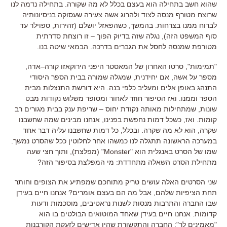
שהוא חשב בתחילה הוא בעצם בכלל לא מה שקורה
.
בתחילה נדמה לנו
שרוצח מטורף מנסה לצוד ולהרוג אשה צעירה שעסוקה בניסיונותיה
לברוח ממנו בצרחות
.
בהמשך
,
כשהפאזל יושלם
(
זהירות
,
ספוילר עד
סוף המשפט הזה
),
נגלה שזה בדיוק הפוך
–
זו רוצחת סדרתית
מטורפת שמנסה לחסל את הגברים בדרכה
.
הבמאי שיטה בנו
.
"
תמימות
",
סרטו האחרון של המאסטר היפני הירוקאזו קורה
–
אדה
,
מספר על אשה
,
אם יחידנית
,
שמגלה שמורה בבית הספר היסודי
התנהג באופן אלים ומעליב כלפי בנה
.
היא דורשת התנצלות מבית
הספר וממנו
.
ואז הסיפור חוזר לאחור ומסופר משלוש נקודות מבט
שונות
,
שמתחילות מאותה נקודת יחוס
–
שריפת ענק בבית מגורים רב
קומות
.
ואז
,
כשכל דמות נחפשת בפנינו
,
אנחנו מבינים שמה שחשבנו
שקרה
,
הוא לא מה שקרה
.
ובכלל
,
כל דמות שחשבנו עליה דבר אחד
במערכה הראשונה תתגלה לנו כמשהו אחר לחלוטין ככל שהסרט נמשך
.
שמו של הסרט באנגלית הוא
"Monster" (
מפלצת
),
ותוך חצי שעה
מתחילת הסרט השאלה מתחדדת
:
מי המפלצת בסיפור הזה
?
שני הסרטים האלה עושים טריק מתוחכם שמפתיע את הצופים וחותר
תחת הציפיות שלהם
,
אבל מה הם בעצם אומרים
?
אנחנו חיים בעידן
שבו החברה והתרבות מנסות לשנות נראטיבים
,
מוסכמות ודעות
קדומות
.
אנחנו חיים בעידן שאחד המוטואים הבולטים בו הוא
"
מאמינים לך
":
החברה והתקשורת שהיו אדישים לזעקת הקורבנות