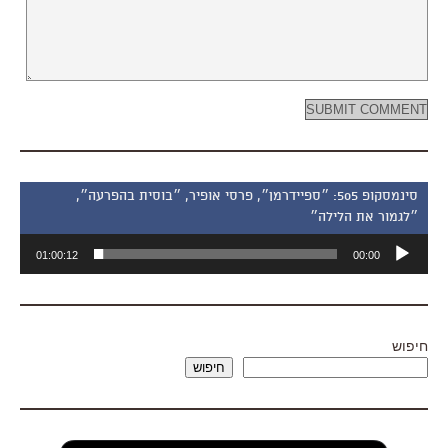
סינמסקופ 505: ״ספיידרמן״, פרסי אופיר, ״בוסית בהפרעה״,
״לגמור את הלילה״
נגן
01:00:12
00:00
אודיו
חיפוש
חיפוש