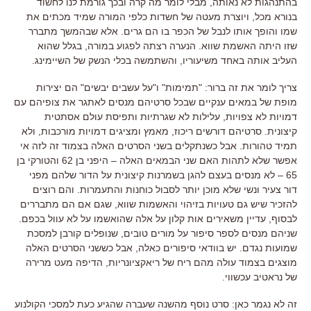
בהתנהגות לא נאותה
,
מבלי לומר מה קרה ובכך גורמת לנו לחשוד
בנורא מכל
,
ויוצרת מעטה של חשדות כלפי המורה שמיד מכתים את
שמו והופך אותו לנבל של הכפר בו הם גרים
.
אלא שבהמשך מתברר
שזו היתה האשמת שווא
.
הנערה רצתה לפגוע במורה
,
בגלל שהוא
העליב אותה באחד משיעוריו
,
והשתמשה בכלי הנשק של השיימינג
.
צריך לומר את זה ברור
: "
תמימות
"
ו
"
על עשבים יבשים
"
הם יצירות
מופת של במאים ענקיים שבכל סרטיהם מנסים לאתגר את צופיהם עם
דמויות לא צפויות
,
עלילות לא שגרתיות ותפיסת עולם אסתטית
קיצונית
.
סרטיהם דורשים ריכוז
,
מאמץ ומציגים דמויות מורכבות
,
ולא
תמיד טהורות
.
אבל כשנתקלים בשני הסרטים האלה בצמוד זה לזה אי
אפשר שלא לתהות האם שני הבמאים האלה
–
היפני בן
62
והטורקי בן
65 –
לא מנסים בעצם להגן בשמרנות קיצונית על הדור שלהם מפני
דור צעיר ונשי שלא מוכן יותר לסבול כוחנות והתעמרות
.
והם רוצים
להזכיר שיש גם טעויות בזיהוי והאשמות שווא
,
שגם אם הם מתבררים
לבסוף
,
עדיין משאירים אות קלון על אלה שהואשמו על לא עוול בכפם
.
שניהם מנסים לספר סיפור על מורים טובים
,
שנופלים קורבן למסכת
שמועות נגדם
.
יש בוודאי סיפורים כאלה
,
אבל כששני הסרטים האלה
מוצגים בצמוד עולה מהם ריח של ריאקציונריות
,
הדיפה מעט מרירה
של נראטיב עכשווי
.
זה לא נגמר כאן
:
סרט נוסף מהשנה שעברה שהגיע כעת למסכי הקולנוע