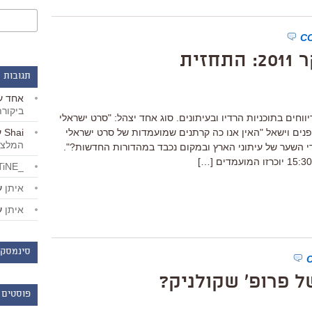
זית
תגובות 
אחד
ע
ביקור
יווחים בתוכניות הרדיו ובעיתונים. סוג אחד יצהל: "סרט ישראלי
Shai
ע
 פנים וישאל "האין אנו כה קרתנים שמועמדות של סרט ישראלי
המלצו
י השער של עיתוני הארץ ובמקום נכבד במהדורות החדשות?".
_LiBERTiNE_
איתן
ע
איתן
ע
סינמסקו
ל פרופ' שקולניק?
פוסטים 