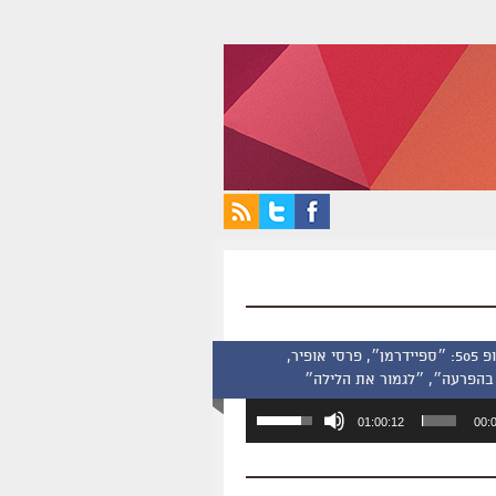
סינמסקופ 505: ״ספיידרמן״, פרסי אופיר,
בהפרעה״, ״לגמור את הלילה״
השתמש
01:00:12
00:
במקש
למעלה/למטה
כדי