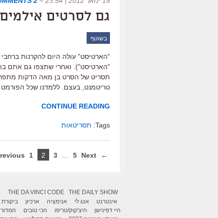
19 ינואר 2012 | 23:54
~
2 COMMENTS
גם לסרטים אילמים 
בשוטף
"הארטיסט" עולה היום להקרנות ברחבי 
"הארטיסט"). ואחרי שתצפו גם אתם בו,
טריטמנט, בעצם. ללמדנו שכל הפורמט 
CONTINUE READING
Tags:
תסריטאות
1
2
3
…
5
Next →
← Previous
X
THE DA VINCI CODE
THE DAILY SHOW
אינטרנט
אנג לי
אנימציה
ארכיון
ביקורת
היי דפינישן
היצ'קוק/טריפו
הכי טובים
המדור 