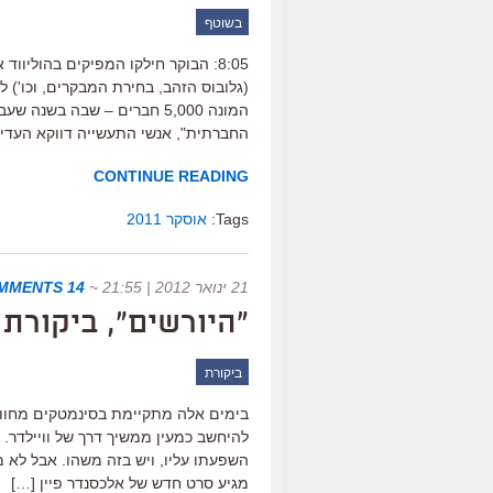
בשוטף
8:05: הבוקר חילקו המפיקים בהוליו
(גלובוס הזהב, בחירת המבקרים, וכו') ל
המונה 5,000 חברים – שבה ב
החברתית", אנשי התעשייה דווקא העדי
CONTINUE READING
Tags:
אוסקר 2011
21 ינואר 2012 | 21:55
~
14 COMMENTS
"היורשים", ביקורת
ביקורת
בימים אלה מתקיימת בסינמטקים מחווה לב
להיחשב כמעין ממשיך דרך של וויילדר. ל
השפעתו עליו, ויש בזה משהו. אבל לא ממ
מגיע סרט חדש של אלכסנדר פיין […]