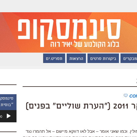
מבקרים
ביקורות סרטים
הרצאות
תסריט.ים
נים)
״בוסית 
נגן
00
אודיו
לין. וכמו שאני אומר – אבל לאו דווקא מיישם – אל תהמרו נגד