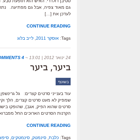
סטיבן דולדרי. האיש הוא תופעת טבע.
גם מאוד צפיה, אבל גם מפתיעה. נתחי
לעדכן את […]
CONTINUE READING
Tags:
אוסקר 2011
,
לייב בלוג
24 ינואר 2012 | 13:01
~
4 COMMENTS
ביער, ביער
בשוטף
עוד בענייני סרטים קצרים: גל גרינשפן
שמפיק לא מעט סרטים קצרים, הלך וקיב
סרטים שהוא הפיק, אגב), שהופקו ביש
הקרנות הסרטים הארוכים החל מפברוא
CONTINUE READING
Tags:
כלבת
,
סינמטק
,
סינמטקים
,
סיפור