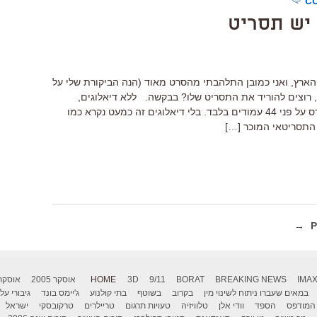
יש תסריט
הארץ, ואני כמובן התלהבתי מהסרט מאוד (הנה הביקורת שלי על
 רוצים להוריד את התסריט שלו? בבקשה. ללא דיאלוגים,
תסריט של הסרט בן מאה הדקות מתפרס על פני 44 עמודים בלבד. בלי דיאלוגים זה כמעט נקרא כמו
התסריטאי המוכר […]
IMA
BREAKING NEWS
BORAT
9/11
3D
HOME
אוסקר 2005
אוסקר 006
במאים שעברו ניתוח לשינוי מין
בקרוב
בשוטף
בתי קולנוע
ג'יימס בונד
גיבורי על
המודפס
הספד
וודי אלן
טלוויזיה
טעויות תרגום
טריילרים
טרקובסקי
ישראל