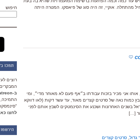
 ויש עוד כמה וכמה הפתעות ברשימת המועמדויות שהיא בה בעת
ל מהתחלה. אוקיי, זה היה סוג של פיאסקו. המטרה היתה
חיפוש
תמכו ב"
רוצים לעז
המבקרים 
ב-Patreon
, אותו אני מכיר בזכות עבודתו ב״אף פעם לא מאוחר מדי״, ומי
התמיכה, 
ץ כמות נאה של סרטים קצרים מאוד, עד עשר דקות (לאו דווקא
"סינמסקופ
ראל בשנים האחרונות ושכנע את הסינמטקים לשבץ אותם לפני
לחצו כאן
ר […]
הירשמו 
 גדול
,
סרטים קצרים