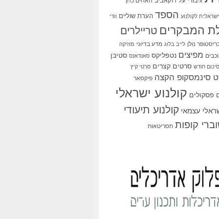
גיבורי על
דוקאביב
האחים כהן
הספד
הערת שוליים
שראלית לקולנוע
וודי
ת המבקרים
טריילרים
ריסטופר נולן
מדע בדיוני
לייב בלוג
מוזיקה
מפיצים
סטיבן
נטפליקס
כבים
סאנדאנס
סרטים קצרים
יכום חודש
סרטי קיץ
 סינמסקופ הקצה
פיקסאר
קולנוע ישראלי
פסקולים
קולנוע תיעודי
שראלי עצמאי
ברי קופות
תסריטאות