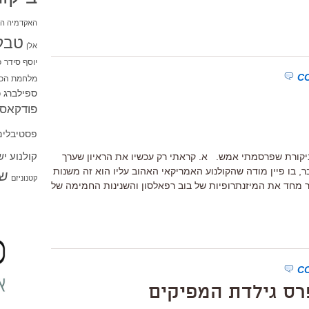
האקדמיה הי
טבל
אלן
יוסף סידר
כ
מלחמת הכו
ספילברג
ס
פודקאסט
פסטיבלים
קולנוע י
ביקורת שפרסמתי אמש. א. קראתי רק עכשיו את הראיון שערך
ר, בו פיין מודה שהקולנוע האמריקאי האהוב עליו הוא זה משנות
שו
קטנוניזם
ר מחד את המיזנתרופיות של בוב רפאלסון והשנינות החמימה של
רס גילדת המפיקים