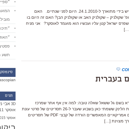
״ספייד
הדראפט לתסריט של "הערת שוליים" שיש בידי מתוארך ל-24.1.2010. היום לפני שנתיים. האם
 פרופ' שקולניק – שקולניק האב או שקולניק הבן? האם זה היום בו
מוביל
פרס ישראל קטן עליו ועכשיו הוא מועמד לאוסקר? אני מניח
״תיכון
…]
״האודי
תשע ה
סינמסקו
ם בעברית
ascopian
תגים
ורא בשם גל ששאל שאלה טובה: למה אין אף אתר שמרכז
אבי נ
3D
תסריטים ישראליים להורדה? זה בעקבות הלינק ששמתי כאן בשבוע שעבר ל-26 תסריטים של סרטי עונת
אוסקר 2011
האוסקר להורדה. ויש כמובן שפע אתרים אמריקאיים המאפשרים הורדה של קבצי PDF של תסריטים
אוסקר 2015
ך מצוינת […]
ביקו