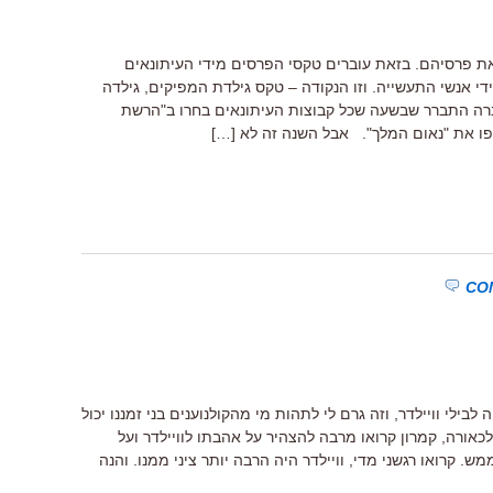
וד את פרסיהם. בזאת עוברים טקסי הפרסים מידי העיתונאים
ידי אנשי התעשייה. וזו הנקודה – טקס גילדת המפיקים, גילדה
שנה שעברה התברר שבשעה שכל קבוצות העיתונאים בחרו ב"הרשת
פו את "נאום המלך". אבל השנה זה לא […]
ילי וויילדר, וזה גרם לי לתהות מי מהקולנוענים בני זמננו יכול
כאורה, קמרון קרואו מרבה להצהיר על אהבתו לוויילדר ועל
ש. קרואו רגשני מדי, וויילדר היה הרבה יותר ציני ממנו. והנה