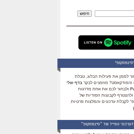
להגביר
או
חיפוש
להנמיך
עוצמת
שמע.
סינמסקופ"
ור לממן את פעילות הבלוג, טבלת
והפודקאסט? מוזמנים לבקר
בדף שלי
ולבחור לכם את אחת מדרגות
ולהצטרף לקבוצות הסודיות של
" לקבלת עדכונים והמלצות פרטיות.
לעדכוני המייל של ״סינמסקופ״