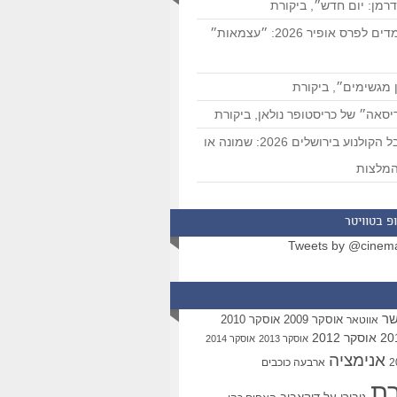
רמן: יום חדש״, ביקורת
המועמדים לפרס אופיר 2026: ״עצמאות״
 מגשימים״, ביקורת
סאה״ של כריסטופר נולאן, ביקורת
פסטיבל הקולנוע בירושלים 2026: שמונה או
מלצות
פ בטוויטר
Tweets by @cinem
שר
אוסקר 2009
אוסקר 2010
אווטאר
אוסקר 2012
אוסקר 2013
אוסקר 2014
אנימציה
ארבעה כוכבים
רת