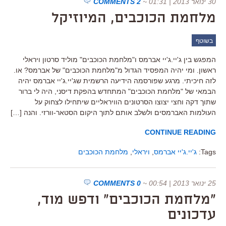
30 ינואר 2013 | 01:31
~
2 COMMENTS
מלחמת הכוכבים, המיוזיקל
בשוטף
המפגש בין ג'יי.ג'יי אברמס ו"מלחמת הכוכבים" מוליד סרטון ויראלי
ראשון. ומי יהיה המפסיד הגדול מ"מלחמת הכוכבים" של אברמס? או.
לזה חיכיתי. מרגע שפורסמה הידיעה הרשמית שג'יי.ג'יי אברמס יהיה
הבמאי של "מלחמת הכוכבים" המתחדש בהפקת דיסני, היה לי ברור
שתוך דקה וחצי יצוצו הסרטונים הוויראליים שיתחילו לצחוק על
העולמות האברמסים ולשלב אותם לתוך היקום הסטאר-וורזי. והנה […]
CONTINUE READING
Tags:
ג'יי.ג'יי אברמס
,
ויראלי
,
מלחמת הכוכבים
25 ינואר 2013 | 00:54
~
0 COMMENTS
"מלחמת הכוכבים" ודפש מוד,
עדכונים