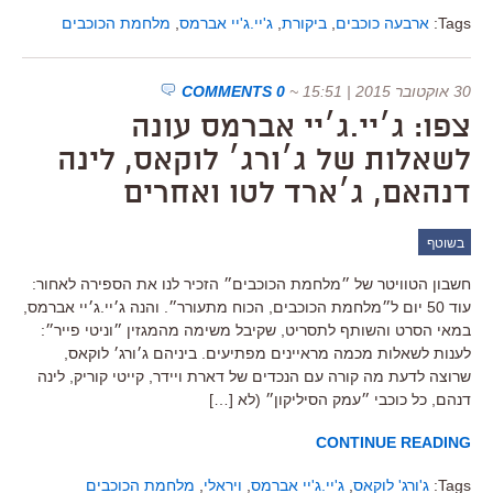
Tags:
ארבעה כוכבים
,
ביקורת
,
ג'יי.ג'יי אברמס
,
מלחמת הכוכבים
30 אוקטובר 2015 | 15:51
~
0 COMMENTS
צפו: ג׳יי.ג׳יי אברמס עונה
לשאלות של ג׳ורג׳ לוקאס, לינה
דנהאם, ג׳ארד לטו ואחרים
בשוטף
חשבון הטוויטר של ״מלחמת הכוכבים״ הזכיר לנו את הספירה לאחור:
עוד 50 יום ל״מלחמת הכוכבים, הכוח מתעורר״. והנה ג׳יי.ג׳יי אברמס,
במאי הסרט והשותף לתסריט, שקיבל משימה מהמגזין ״וניטי פייר״:
לענות לשאלות מכמה מראיינים מפתיעים. ביניהם ג׳ורג׳ לוקאס,
שרוצה לדעת מה קורה עם הנכדים של דארת ויידר, קייטי קוריק, לינה
דנהם, כל כוכבי ״עמק הסיליקון״ (לא […]
CONTINUE READING
Tags:
ג'ורג' לוקאס
,
ג'יי.ג'יי אברמס
,
ויראלי
,
מלחמת הכוכבים