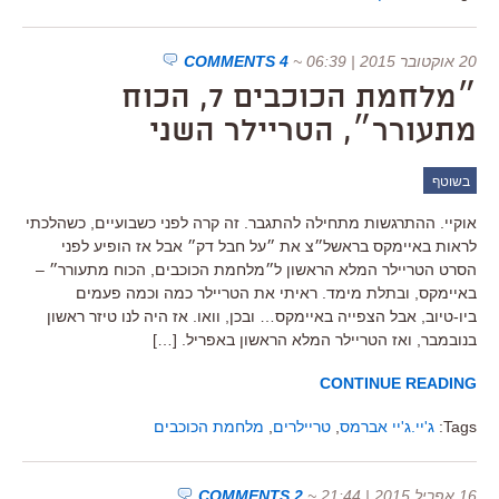
20 אוקטובר 2015 | 06:39
~
4 COMMENTS
״מלחמת הכוכבים 7, הכוח
מתעורר״, הטריילר השני
בשוטף
אוקיי. ההתרגשות מתחילה להתגבר. זה קרה לפני כשבועיים, כשהלכתי
לראות באיימקס בראשל״צ את ״על חבל דק״ אבל אז הופיע לפני
הסרט הטריילר המלא הראשון ל״מלחמת הכוכבים, הכוח מתעורר״ –
באיימקס, ובתלת מימד. ראיתי את הטריילר כמה וכמה פעמים
ביו-טיוב, אבל הצפייה באיימקס… ובכן, וואו. אז היה לנו טיזר ראשון
בנובמבר, ואז הטריילר המלא הראשון באפריל. […]
CONTINUE READING
Tags:
ג'יי.ג'יי אברמס
,
טריילרים
,
מלחמת הכוכבים
16 אפריל 2015 | 21:44
~
2 COMMENTS