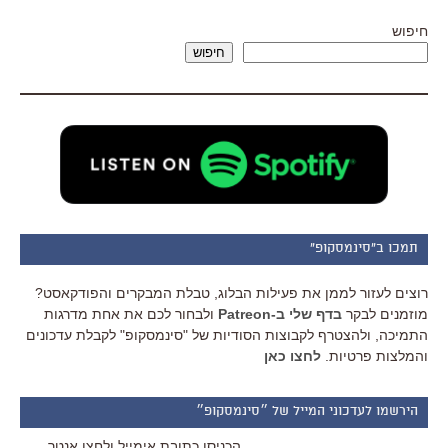
חיפוש
חיפוש
תמכו ב"סינמסקופ"
רוצים לעזור לממן את פעילות הבלוג, טבלת המבקרים והפודקאסט?
מוזמנים לבקר
בדף שלי ב-Patreon
ולבחור לכם את אחת מדרגות
התמיכה, ולהצטרף לקבוצות הסודיות של "סינמסקופ" לקבלת עדכונים
והמלצות פרטיות.
לחצו כאן
הירשמו לעדכוני המייל של ״סינמסקופ״
הכניסו כתובת אימייל ולחצו אנטר