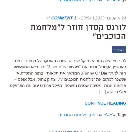
24 אוקטובר 2013 | 23:54
~
1 COMMENT
לורנס קסדן חוזר ל"מלחמת
הכוכבים"
בשוטף
לפני חצי שנה הופיע מייקל ארנדט, שזכה באוסקר על כתיבת "מיס
סאנשיין הקטנה" וכתב את "צעצוע של סיפור 3", בווידיאו המשעשע
הזה לאתר Funny Or Die, המתאר את תלאותיו בתור התסריטאי
שנשכר לכתוב את "מלחמת הכוכבים 7": צחוק צחוק, אבל אופס –
פתאום אמת. מסיבה שטרם נחשפה, מייקל ארנדט עזב את הפרויקט.
אולי כי הוא […]
CONTINUE READING
Tags:
ג'יי.ג'יי אברמס
,
מלחמת הכוכבים