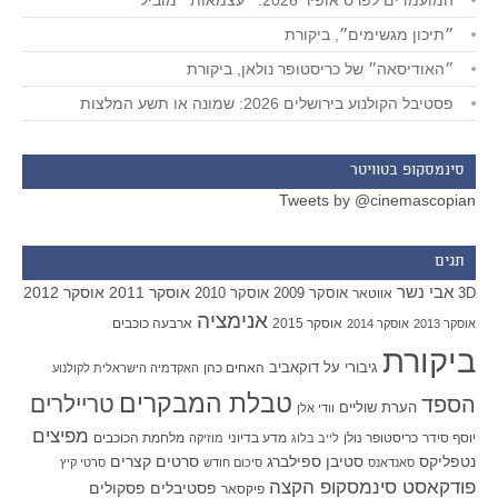
המועמדים לפרס אופיר 2026: ״עצמאות״ מוביל
״תיכון מגשימים״, ביקורת
״האודיסאה״ של כריסטופר נולאן, ביקורת
פסטיבל הקולנוע בירושלים 2026: שמונה או תשע המלצות
סינמסקופ בטוויטר
Tweets by @cinemascopian
תגים
אבי נשר
אוסקר 2011
אוסקר 2012
אוסקר 2009
אוסקר 2010
3D
אווטאר
אנימציה
אוסקר 2015
ארבעה כוכבים
אוסקר 2013
אוסקר 2014
ביקורת
גיבורי על
דוקאביב
האחים כהן
האקדמיה הישראלית לקולנוע
טבלת המבקרים
טריילרים
הספד
הערת שוליים
וודי אלן
מפיצים
יוסף סידר
כריסטופר נולן
מדע בדיוני
מלחמת הכוכבים
לייב בלוג
מוזיקה
סטיבן ספילברג
סרטים קצרים
נטפליקס
סאנדאנס
סיכום חודש
סרטי קיץ
פודקאסט סינמסקופ הקצה
פסטיבלים
פסקולים
פיקסאר