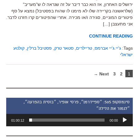
ירושלים האחרון, אז הוא כבר דיבר על זה שנראה לו ש"מעריב"
(שלראשונה בקריירה שלו לא מימנו לו שהות בפסטיבל) נמצא על סף
פיטורים המוניים, סגירה ו/או מכירה. אחרי שהפיטורים קרו חזרנו לדבר.
אני מתעצבן […]
CONTINUE READING
Tags:
ג'יי.ג'יי אברמס
,
טריילרים
,
סטאר טרק
,
פסטיבל ברלין
,
קולנוע
ישראלי
Next →
3
2
1
סינמסקופ 505: ״ספיידרמן״, פרסי אופיר, ״בוסית בהפרעה״,
״לגמור את הלילה״
נגן
01:00:12
00:00
אודיו