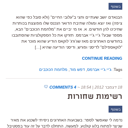
בשוטף
הבנאדם יושב שעתיים וחצי ב"עלובי החיים" (ולא סובל כפי שהוא
ציפה) ואז יוצא ומגלה שתיבת הדואר הנכנס שלו מפוצצת בכותרות
שחיכינו להן חודשים. א. אז מי יביים את "מלחמת הכוכבים" הבא,
מספר שבע? ג'יי.ג'יי אברמס. תזרקו את כל הספקולציות שהסתובבו
בחודשים האחרונים מאז שג'ורג' לוקאס הודיע שהוא מוכר את
"לוקאספילם" לדיסני ופורש, ודיסני הודיעה שהיא […]
CONTINUE READING
Tags:
ג'יי.ג'יי אברמס
,
דפש מוד
,
מלחמת הכוכבים
18 דצמבר 2012 | 18:54
~
4 COMMENTS
רשימות שחורות
בשוטף
נדמה לי שאפשר לספר: בשבועות האחרונים ניסיתי לשכנע את מאיר
שניצר לפתוח בלוג קולנוע. למעשה, התחלנו לדבר על זה עוד בפסטיבל