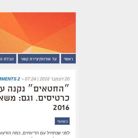
ראשי
על אודות/יצירת קשר
טבלת ה
20 דצמבר 2016 | 07:24
~
2 COMMENTS
״החטאים״ נקנה על 
כרטיסים. וגם: משא
2016
בשוטף