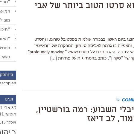
״ספייד
 סרטו הטוב ביותר של אבי
מוביל
״תיכון
״האודי
צג ביום ראשון בבכורה עולמית בפסטיבל טורונטו (הסרט
, והצפייה בו גרמה לאליסה סיימון, המבקרת של ״וראייטי״
להכריז שזהו סרטו הטוב ביותר של הבמאי עד כה. היא כותבת על הסרט שהוא ״profoundly moving".
תשע ה
ר של ״סקרין״, כותב בהסתייגות על פתיחת […]
סינמסקו
ascopian
תגים
אבי נ
בלי השבוע: רמה בורשטיין,
3D
אוסקר 2011
מוד, לב דיאז
אוסקר 2015
ביקו