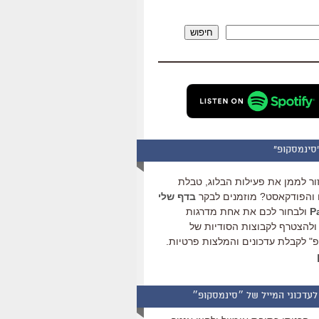
להגביר
או
חיפוש
להנמיך
עוצמת
שמע.
סינמסקופ"
ור לממן את פעילות הבלוג, טבלת
והפודקאסט? מוזמנים לבקר
בדף שלי
ולבחור לכם את אחת מדרגות
ולהצטרף לקבוצות הסודיות של
" לקבלת עדכונים והמלצות פרטיות.
לעדכוני המייל של ״סינמסקופ״