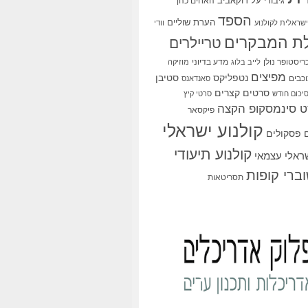
גיבורי על
דוקאביב
האחים כהן
הספד
הערת שוליים
שראלית לקולנוע
וודי
ת המבקרים
טריילרים
ריסטופר נולן
מדע בדיוני
לייב בלוג
מוזיקה
מפיצים
סטיבן
נטפליקס
כבים
סאנדאנס
סרטים קצרים
יכום חודש
סרטי קיץ
 סינמסקופ הקצה
פיקסאר
קולנוע ישראלי
פסקולים
קולנוע תיעודי
שראלי עצמאי
ברי קופות
תסריטאות