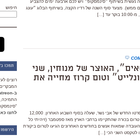
 נעשית בשיתוף ״סינמסקופ״ ויש לכם ארבעה ימים להצביע
חיפוש
 ממש). מצעד סוף השנה של רדיו הקצה, בשיתוף הבלוג ״עונג
תמכו ב"
ם״, האוצר של מנוחין, שני
נלייט״ וטום קרוז מחייה את
רוצים לעז
המבקרים 
ב-Patreon
התמיכה, 
"סינמסקופ
לחצו כאן
32,000 איש כבר ראו את ״החטאים״, סרטו החדש של אבי נשר, שעלה בסוף השבוע האחרון. 12,000
רום בכורה שהתקיימו ברחבי הארץ מאז ספטמבר (זיהיתי כל
העובדה שמאות אנשים בחודשים האחרונים הגיעו לטרום ביקורת
הירשמו 
ו לטקסט השני הכי […]