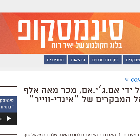
מבקרים
ביקורות סרטים
הרצאות
תסריט.ים
ידי אם.ג׳י.אם, מכר מאה אלף
ל המבקרים של ״אינדי-ווייר״
״בוסית 
נגן
00
אודיו
לפני שנתחיל עם הדיווחים, כמה הודעות מערכת. 1. האם כבר הצבעתם לסרט השנה שלכם במשאל סוף