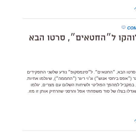
 לוהקו ל״החטאים״, סרטו הבא
 סרטו הבא, ״החטאים״. ל״סינמסקופ״ נודע שלשני התפקידים
 (״אפס ביחסי אנוש״) וג׳וי ריגר (״החממה״), שיגלמו אחיות.
סרט, שעלילתו מתרחשת בשנת 1977, במקביל למהפך הפוליטי ולשיחות השלום עם מצרים, יגלמו
דלו בצלו של סוד משפחתי אפל והרסני שהרחיק אותן זו מזו.