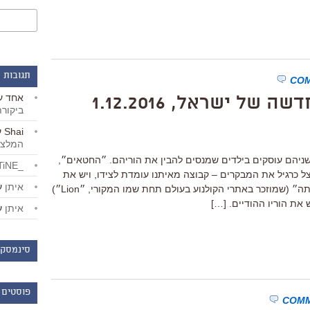
תגובות 
אחד
ע
ל ישראל, 1.12.2016
ביקור
Shai
ע
המלצו
שניהם עוסקים בילדים שמנסים להבין את הוריהם. ״החטאים״,
_LiBERTiNE_
 כרגיל את המבקרים – קבוצה מאיתנו עומדת לצידו, ויש את
איתן
ע
אלה שעומדים מנגד; ״סארו, הדרך הביתה״ (שמוזכר באתרי הקולנוע בעולם תחת שמו המקורי, ״Lion״)
את הוריו ההודיים. […]
איתן
ע
סינמסקו
פוסטים 