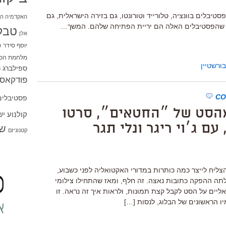
יבלים בוונציה, טלורייד וטורונטו, גם בזירה הישראלית, גם
האקדמיה הי
ר, שהפסטיבלים האלה הם יריית הפתיחה שלהם. המשך…
טבל
אלן
יוסף סידר
כ
מלחמת הכו
ורשטיין
ספילברג
ס
פודקאסט
פסטיבלים
מהסט של ״החטאים״, סרטו
קולנוע י
ם ג׳וי ריגר ונלי תגר
שו
קטנוניזם
ליח לייצר כמה כותרות במדורי האקטואליה לפני כשבוע,
ילתה ההפקה כתובות נאצה. זה חלף, ומאז שהתחילו צילומי
ליים על הסט לקבל קצת תמונות, ולראות איך זה נראה. זו
 הראשונים של הבלוג, לנסות […]