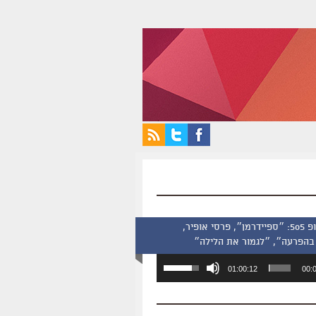
סינמסקופ 505: ״ספיידרמן״, פרסי אופיר,
בהפרעה״, ״לגמור את הלילה״
השתמש
01:00:12
00:
במקש
למעלה/למטה
כדי