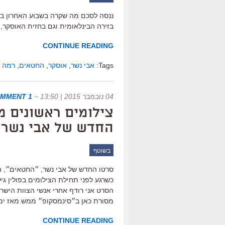
ננסה לסכם מה שקרה בשבוע האחרון בפסט
בזירה הבינלאומית וגם בחזית האוסק
CONTINUE READING
Tags:
אבי נשר
,
אוסקר
,
החטאים
,
רמה ב
04 נובמבר 2015 | 13:50
~
1 COMMENT
צילומים ראשונים 
החדש של אבי נשר, ע
בשוטף
סרטו החדש של אבי נשר, ״החטאים״, הצ
כשרגע לפני תחילת הצילומים בפולין ג
הסרט אני רודף אחרי אנשי הצוות הישרא
מסורת כאן ב״סינמסקופ״ ממש מאז ימיו
CONTINUE READING