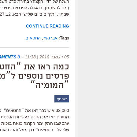
השנה של רדיו הקצה? בחירת סרט השנה
(וגם להשתתף בהגרלה לפרסים פסיכיים
שבת״, יתקיים ביום שלישי הבא, 27.12, מ-10:00 בוקר עד […]
CONTINUE READING
Tags:
אבי נשר
,
החטאים
05 דצמבר 2016 | 11:38
~
3 COMMENTS
כמה ראו את ״החטאי
פרסים נוספים ל״מו
״המומיה״
בשוטף
מתוכם ראו את הסרט בעשרות הקרנות ט
ערב שבו התקיימה הקרנה כזאת בזכות 
שלי על ״החטאים״ דרך גוגל והפכו אות