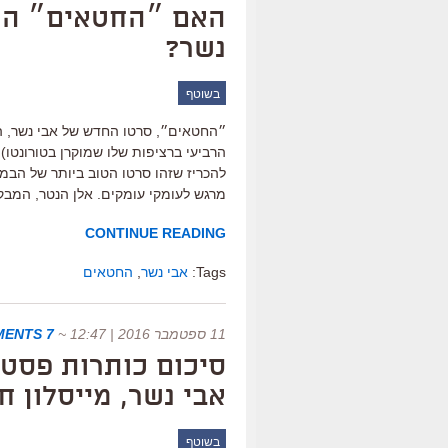
האם ״החטאים״ הוא
נשר?
בשוטף
״החטאים״, סרטו החדש של אבי נשר, הו
הרביעי ברציפות שלו שמוקרן בטורונטו)
מרגש לעומקי עומקים. אלן הנטר, המבק
CONTINUE READING
Tags:
אבי נשר
,
החטאים
11 ספטמבר 2016 | 12:47
~
7 COMMENTS
סיכום כותרות פסטי
אבי נשר, מייסלון ח
בשוטף