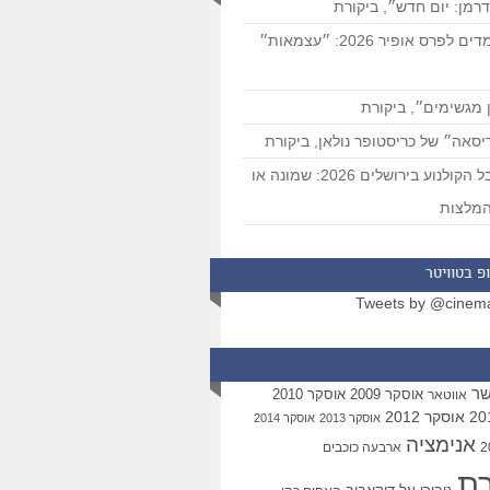
רמן: יום חדש״, ביקורת
המועמדים לפרס אופיר 2026: ״עצמאות״
 מגשימים״, ביקורת
סאה״ של כריסטופר נולאן, ביקורת
פסטיבל הקולנוע בירושלים 2026: שמונה או
מלצות
פ בטוויטר
Tweets by @cinem
שר
אוסקר 2009
אוסקר 2010
אווטאר
אוסקר 2012
אוסקר 2013
אוסקר 2014
אנימציה
ארבעה כוכבים
רת