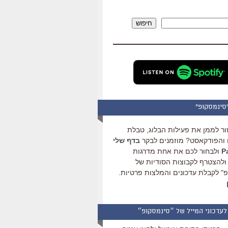
להגביר
או
חיפוש
להנמיך
עוצמת
שמע.
סינמסקופ"
ור לממן את פעילות הבלוג, טבלת
והפודקאסט? מוזמנים לבקר
בדף שלי
ולבחור לכם את אחת מדרגות
ולהצטרף לקבוצות הסודיות של
" לקבלת עדכונים והמלצות פרטיות.
לעדכוני המייל של ״סינמסקופ״