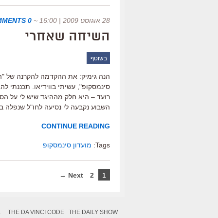
28 אוגוסט 2009 | 16:00
~
0 COMMENTS
השיחה שאחרי
בשוטף
הנה גימיק: את ההקדמה להקרנה של "הח
סינמסקופ", עשיתי בווידיאו. תכננתי לה
רועד – היא חלק מההיגד שיש לי על הסר
השבוע נקבעה לי נסיעה לחו"ל שנפלה בול
CONTINUE READING
Tags:
מועדון סינמסקופ
Next →
2
1
X
THE DA VINCI CODE
THE DAILY SHOW