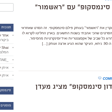
ן סינמסקופ" עם "ראשמור"
תגובות 
נמטק הרצליה אקרין את "ראשמור" בעותק פילם סינמסקופי. זה הסרט שאחראי
 הסרטים שהכי אהבתי בשנות התשעים. בארץ החליטו לקרוא לו
אחד
ע
וג כל שביב של אקסצנטריות ואידיוסינקרטיות מהסיפור,
ביקור
ק […]
Shai
ע
המלצו
_LiBERTiNE_
איתן
ע
איתן
ע
14:: "מועדון סינמסקופ" מציג מעדן
סינמסקו
פוסטים 