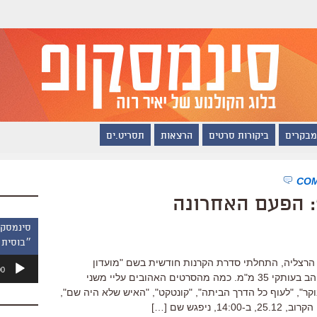
מבקרים
ביקורות סרטים
הרצאות
תסריט.ים
: הפעם האחרונה
״בוסית 
נגן
ת סינמטק הרצליה, התחלתי סדרת הקרנות חודשית בשם "מועדון
00
אודיו
סינמסקופ", בה הקרנתי סרטים שאני אוהב בעותקי 35 מ"מ. כמה מהסרטים האהובים עליי משני
ר", "לעוף כל הדרך הביתה", "קונטקט", "האיש שלא היה שם",