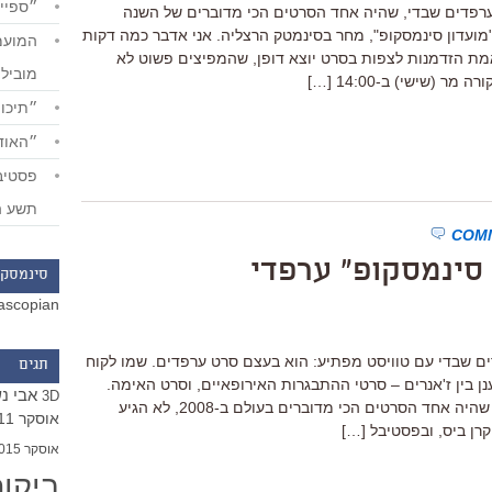
״ספייד
/ערפדים שבדי, שהיה אחד הסרטים הכי מדוברים של השנה
ע בעותק פילם (35 מ"מ) ל"מועדון סינמסקופ", מחר בסינמטק הרצליה. אני אדבר כמה דקות
באמת הזדמנות לצפות בסרט יוצא דופן, שהמפיצים פשוט לא
מוביל
ר (שישי) ב-14:00 […]
״תיכון
״האודי
תשע ה
 סינמסקופ" ערפדי
סינמסקו
ascopian
רים שבדי עם טוויסט מפתיע: הוא בעצם סרט ערפדים. שמו לקוח
תגים
נן בין ז'אנרים – סרטי ההתבגרות האירופאיים, וסרט האימה.
אבי נ
3D
הוא מתוק כשהם שהוא מבעית. הסרט, שהיה אחד הסרטים הכי מדוברים בעולם ב-2008, לא הגיע
אוסקר 2011
רן ביס, ובפסטיבל […]
אוסקר 2015
ביקו