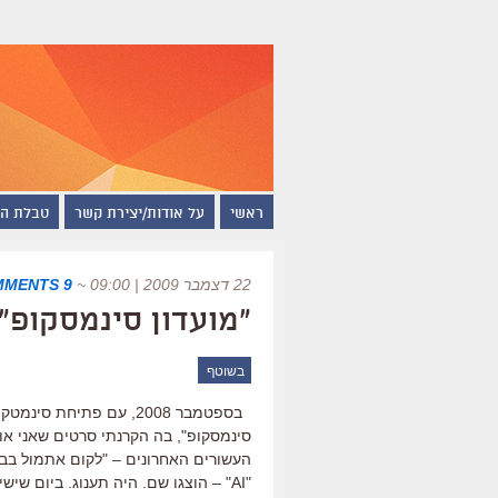
ראשי
על אודות/יצירת קשר
טבלת ה
22 דצמבר 2009 | 09:00
~
9 COMMENTS
"מועדון סינמסקופ"
בשוטף
בספטמבר 2008, עם פתיח
העשורים האחרונים – "לקום אתמול בבוק
"AI" – הוצגו שם. היה תענוג. ביום שישי הקרוב, 25.12, ב-14:00, ניפגש שם […]