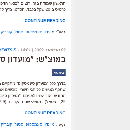
הראשון שמודה בזה. רוצים לבוא? הדפי
כרטיס ב-20 שקל בלבד. הסרט, צריך לזכור, נמשך שעתיים וחצי. סינמטק הרצליה […]
CONTINUE READING
Tags:
מועדון סינמסקופ
,
סטנלי קובריק
09 ספטמבר 2009 | 14:01
~
5 COMMENTS
במוצ"ש: "מועדון ס
בשוטף
שתכף מגיעים כל חגי תשרי וכובשים את
החודש. אז רישמו לפניכם: "מועדון סינ
29, בפסאז') במוצאי שבת הקרובה (12.9) ב-20:30 עם הקרנת פילם, 35 מ"מ, […]
CONTINUE READING
Tags:
מועדון סינמסקופ
,
סטנלי קובריק