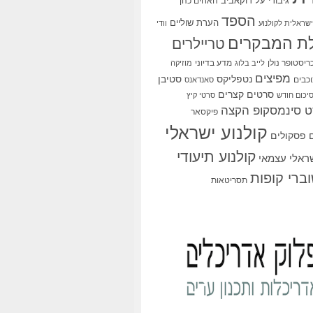
גיבורי על
דוקאביב
האחים כהן
הספד
הערת שוליים
שראלית לקולנוע
וודי
ת המבקרים
טריילרים
ריסטופר נולן
מדע בדיוני
לייב בלוג
מוזיקה
מפיצים
סטיבן
נטפליקס
כבים
סאנדאנס
סרטים קצרים
יכום חודש
סרטי קיץ
 סינמסקופ הקצה
פיקסאר
קולנוע ישראלי
פסקולים
קולנוע תיעודי
שראלי עצמאי
ברי קופות
תסריטאות