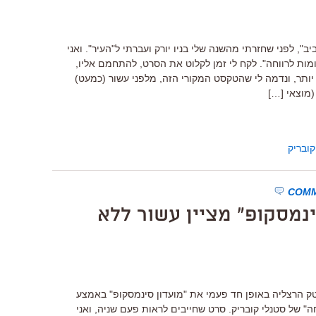
ב", לפני שחזרתי מהשנה שלי בניו יורק ועברתי ל"העיר". ואני
מות לרווחה". לקח לי זמן לקלוט את הסרט, להתחמם אליו,
 יותר, ונדמה לי שהטקסט המקורי הזה, מלפני עשור (כמעט)
(מוצאי […]
קובריק
ינמסקופ" מציין עשור ללא
20: נקיים בסינמטק הרצליה באופן חד פעמי את "מועדון סינמסקופ" באמצע
חה" של סטנלי קובריק. סרט שחייבים לראות פעם שניה, ואני