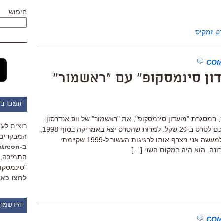
חיפוש
ט זמקיס
תמכו ב"
 הרצליה, במסגרת "מועדון סינמסקופ", את "ראשמור" של ווס אנדרסון.
רוצים לעז
הנה כל הפרטים, כולל קופון שיכניס אתכם לסרט ב-20 שקל. למרות שהסרט יצא באמריקה בסוף 1998,
המבקרים 
לישראל הוא הגיע רק בקיץ 1999, כך שלמעשה אני מצרף אותו לחגיגות העשור ל-1999 שקיימתי
ב-Patreon
נה. הוא היה במקום השני […]
התמיכה, 
"סינמסקופ
לחצו כאן
הירשמו 