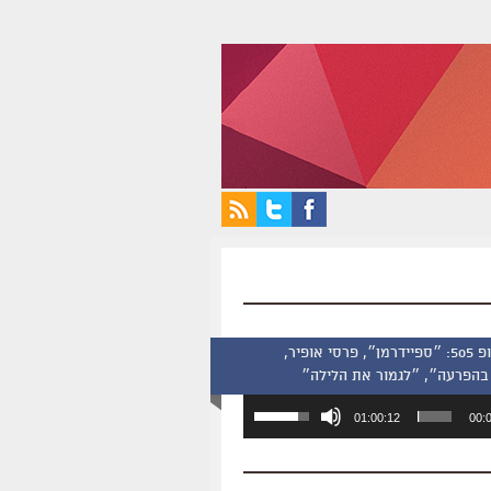
סינמסקופ 505: ״ספיידרמן״, פרסי אופיר,
בהפרעה״, ״לגמור את הלילה״
השתמש
01:00:12
00:
במקש
למעלה/למטה
כדי