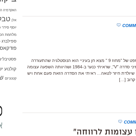
האקדמיה הי
טבל
אלן
יוסף סידר
כ
מלחמת הכו
ספילברג
ס
פודקאסט
פסטיבלים
אחת הסיבות – אני מניח – בגללן הקונספט של "מחוז 9 " מצא חן בעיניי הוא הנוסטלגיה שהתעוררה
אצלי מול הדמיון לנקודת המוצא של המיני סדרה "V", שראיתי כנער ב-1984 ושהיוותה השפעה עצומה
קולנוע י
 שיולדת חיזר לטאה… ראיתי את הסדרה הזאת פעם אחת ויש
שו
קטנוניזם
קרוב […]
ם עצומות לרווחה"