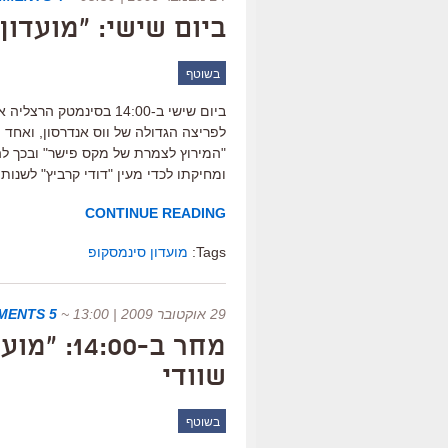
ביום שישי: "מועדו
בשוטף
ביום שישי ב-14:00 בסי
לפריצה הגדולה של ווס אנדרסון, ואחד
"המירוץ לצמרת של מקס פישר" ובכך להר
ומחיקתו לכדי מעין "דודי קרביץ" לשנות ה-90. ניחא, העיקר שהוא הגיע ארצה ועות
CONTINUE READING
Tags:
מועדון סינמסקופ
29 אוקטובר 2009 | 13:00
~
5 COMMENTS
מחר ב-00
שוודי
בשוטף