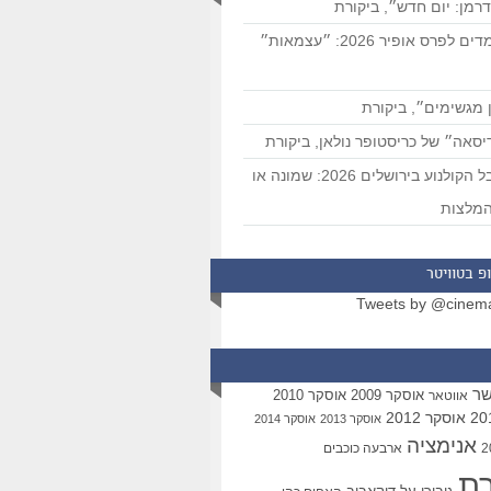
רמן: יום חדש״, ביקורת
המועמדים לפרס אופיר 2026: ״עצמאות״
 מגשימים״, ביקורת
סאה״ של כריסטופר נולאן, ביקורת
פסטיבל הקולנוע בירושלים 2026: שמונה או
מלצות
פ בטוויטר
Tweets by @cinem
שר
אוסקר 2009
אוסקר 2010
אווטאר
אוסקר 2012
אוסקר 2013
אוסקר 2014
אנימציה
ארבעה כוכבים
רת