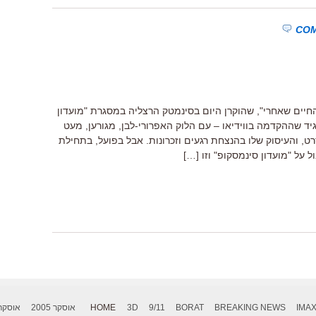
יים שאחרי", שהוקרן היום בסינמטק הרצליה במסגרת "מועדון
גיד שההקדמה בווידיאו – עם הלוק האפרורי-לבן, מגורען, מעט
ט, והעיסוק שלו בהנצחת רגעים וזכרונות. אבל בפועל, בתחילת
 על "מועדון סינמסקופ" וזו […]
IMA
BREAKING NEWS
BORAT
9/11
3D
HOME
אוסקר 2005
אוסקר 006