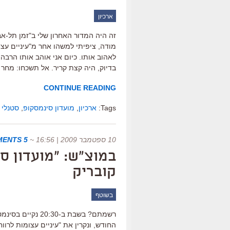
ארכיון
זה היה המדור האחרון שלי ב"זמן תל-אבי
מודה, ציפיתי למשהו אחר מ"עיניים עצו
לאהוב אותו. כיום אני אוהב אותו הרבה
בדיוק, היה קצת קריר. אל תשכחו: מחר 
CONTINUE READING
Tags:
ארכיון
,
מועדון סינמסקופ
,
סטנלי 
10 ספטמבר 2009 | 16:56
~
5 COMMENTS
במוצ"ש: "מועדון ס
קובריק
בשוטף
רשמתם? בשבת ב-30
החודש, ונקרין את "עיניים עצומות לרוו