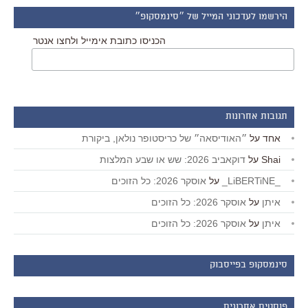
הירשמו לעדכוני המייל של ״סינמסקופ״
הכניסו כתובת אימייל ולחצו אנטר
תגובות אחרונות
אחד
על
״האודיסאה״ של כריסטופר נולאן, ביקורת
Shai
על
דוקאביב 2026: שש או שבע המלצות
_LiBERTiNE_
על
אוסקר 2026: כל הזוכים
איתן
על
אוסקר 2026: כל הזוכים
איתן
על
אוסקר 2026: כל הזוכים
סינמסקופ בפייסבוק
פוסטים אחרונים