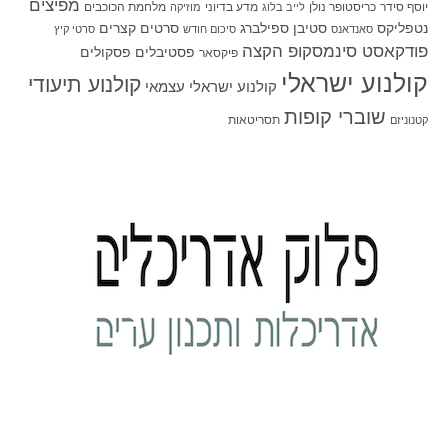
מפיצים
יוסף סידר
כריסטופר נולן
מדע בדיוני
מלחמת הכוכבים
לייב בלוג
מוזיקה
סטיבן ספילברג
סרטים קצרים
נטפליקס
סאנדאנס
סיכום חודש
סרטי קיץ
פודקאסט סינמסקופ הקצה
פסטיבלים
פסקולים
פיקסאר
קולנוע ישראלי
קולנוע תיעודי
קולנוע ישראלי עצמאי
שוברי קופות
תסריטאות
קטנוניזם