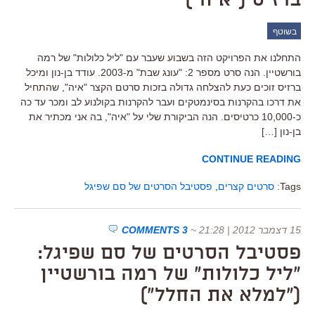
ברזיס ("איה")
בשוטף
התחלנו את הפרויקט הזה בשבוע שעבר עם "ליל כלולות" של רמה
בורשטיין. הנה סרט מספר 2: "עונג שבת" מ-2003. עודד בן-נון ומיכל
ברזיס זוכים כעת להצלחה גדולה בזכות סרטם הקצר "איה", שהתחיל
את דרכו בהקרנות בסינמטקים ועבר להקרנות בקולנוע לב ומכר עד כה
כ-10,000 כרטיסים. הנה הביקורת שלי על "איה", בה אני מכתיר את
בן-נון […]
CONTINUE READING
Tags:
סרטים קצרים
,
פסטיבל הסרטים של סם שפיגל
15 דצמבר 2012 | 21:28
~
3 COMMENTS
פסטיבל הסרטים של סם שפיגל:
"ליל כלולות" של רמה בורשטיין
("למלא את החלל")