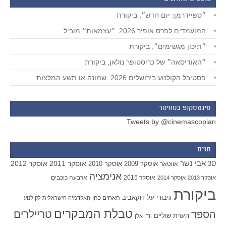
״ספיידרמן: יום חדש״, ביקורת
המועמדים לפרס אופיר 2026: ״עצמאות״ מוביל
״תיכון מגשימים״, ביקורת
״האודיסאה״ של כריסטופר נולאן, ביקורת
פסטיבל הקולנוע בירושלים 2026: שמונה או תשע המלצות
סינמסקופ בטוויטר
Tweets by @cinemascopian
תגים
אבי נשר
אוסקר 2011
אוסקר 2012
אוסקר 2009
אוסקר 2010
3D
אווטאר
אנימציה
אוסקר 2015
ארבעה כוכבים
אוסקר 2013
אוסקר 2014
ביקורת
גיבורי על
דוקאביב
האחים כהן
האקדמיה הישראלית לקולנוע
טבלת המבקרים
טריילרים
הספד
הערת שוליים
וודי אלן