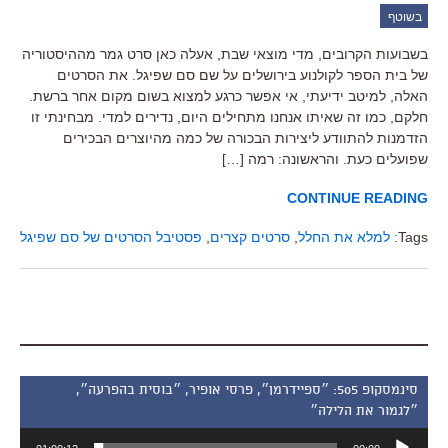
בשוטף
בשבועות הקרובים, מדי מוצאי שבת, אעלה כאן סרט גמר מההיסטוריה
של בית הספר לקולנוע בירושלים על שם סם שפיגל. את הסרטים
האלה, למיטב ידיעתי, אי אפשר כרגע למצוא בשום מקום אחר ברשת.
חלקם, כמו זה שאיתו אנחנו מתחילים היום, נדירים למדי. מבחינתי זו
הזדמנות להתוודע ליצירות הבכורה של כמה מהיוצרים הבכירים
שפועלים כעת. והראשונה: רמה […]
CONTINUE READING
Tags:
למלא את החלל
,
סרטים קצרים
,
פסטיבל הסרטים של סם שפיגל
סינמסקופ 505: ״ספיידרמן״, פרסי אופיר, ״בוסית בהפרעה״,
״לגמור את הלילה״
נגן