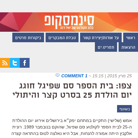
ראשי
על אודות/יצירת קשר
טבלת המבקרים
ביקורות סרטים
הרצאות
תסריט.ים
25 מרץ 2015 | 15:15
~
1 COMMENT
צפו: בית הספר סם שפיגל חוגג
יום הולדת 25 בסרט קצר והיתולי
בשוטף
אמש (שלישי) התקיים במתחם ימק״א בירושלים אירוע יום ההולדת
ה-25 לבית הספר לקולנוע סם שפיגל, שהוקם בנובמבר 1989. רונית
אלקבץ היתה אמורה להנחות, אבל היא נאלצה לטוס בהתראה קצרה